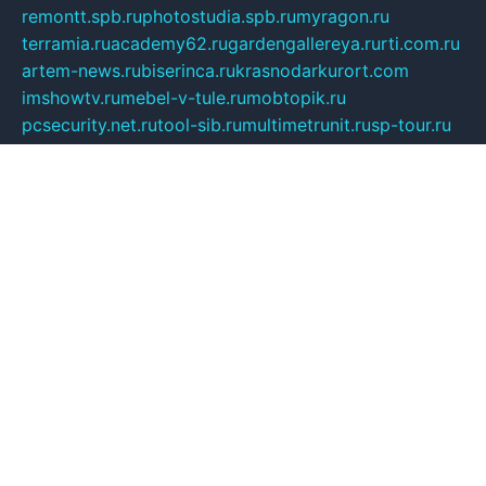
remontt.spb.ru
photostudia.spb.ru
myragon.ru
terramia.ru
academy62.ru
gardengallereya.ru
rti.com.ru
artem-news.ru
biserinca.ru
krasnodarkurort.com
imshowtv.ru
mebel-v-tule.ru
mobtopik.ru
pcsecurity.net.ru
tool-sib.ru
multimetrunit.ru
sp-tour.ru
fan-cs.ru
santeh-russia.ru
symbian9.net.ru
DSHAIR.RU
tmmotors.spb.ru
xjocuricopii.com
musavtomat.msk.ru
obustrojdom.ru
sovetcik.ru
ybaranovskaya.ru
ppknews.ru
cult-alshei.ru
JAPANRUSSIA.RU
proekciyamebel.ru
imper-finans.ru
rim.org.ru
glamourai.ru
brassminus.ru
zabor-pro.ru
ftn.pp.ru
dorogoe58.ru
laimengpacker.ru
kuzova-zapchasti.ru
sageerp.ru
taxodrom.ru
dsrazvitie.ru
hardcity.net.ru
ratinghomegames.ru
topservice25.ru
gubernyan.ru
gtglasslined.ru
ii4.ru
tssport.spb.ru
andorra24.com
blackwallstreet.ru
oboimos.ru
optim-doors.com.ru
ikuch.ru
nycr.org.ru
npa21.ru
vremya-ch.spb.ru
desert000.ru
ivtorgi.ru
ifiori.ru
catalog-statei.ru