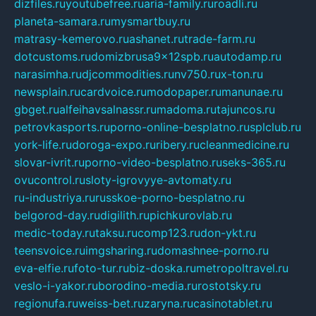
dizfiles.ru
youtubefree.ru
aria-family.ru
roadli.ru
planeta-samara.ru
mysmartbuy.ru
matrasy-kemerovo.ru
ashanet.ru
trade-farm.ru
dotcustoms.ru
domizbrusa9x12spb.ru
autodamp.ru
narasimha.ru
djcommodities.ru
nv750.ru
x-ton.ru
newsplain.ru
cardvoice.ru
modopaper.ru
manunae.ru
gbget.ru
alfeihavsalnassr.ru
madoma.ru
tajuncos.ru
petrovkasports.ru
porno-online-besplatno.ru
splclub.ru
york-life.ru
doroga-expo.ru
ribery.ru
cleanmedicine.ru
slovar-ivrit.ru
porno-video-besplatno.ru
seks-365.ru
ovucontrol.ru
sloty-igrovyye-avtomaty.ru
ru-industriya.ru
russkoe-porno-besplatno.ru
belgorod-day.ru
digilith.ru
pichkurovlab.ru
medic-today.ru
taksu.ru
comp123.ru
don-ykt.ru
teensvoice.ru
imgsharing.ru
domashnee-porno.ru
eva-elfie.ru
foto-tur.ru
biz-doska.ru
metropoltravel.ru
veslo-i-yakor.ru
borodino-media.ru
rostotsky.ru
regionufa.ru
weiss-bet.ru
zaryna.ru
casinotablet.ru