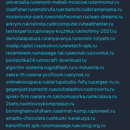
universalia.ru
remont-mebeli-moscow.ru
termomur.ru
clubfisher.ru
remstirufa.ru
erdamchi.ru
doramamama.ru
muraviovka-park.ru
worldofwoman.ru
clean-dreams.ru
arkrym.ru
kristinita.ru
dircomputer.ru
healthenter.ru
textexperts.ru
pivnaya-kruzhka.ru
kinofilmy-2021.ru
demolalapaluza.ru
tanyavanya.ru
remstir-tolyatti.ru
msdip.ru
jdol.ru
sokolovr.ru
newtech-spb.ru
rezemkleim.ru
massage-tai.ru
seonub.ru
zvonitut.ru
biolisichka24.ru
mncraft-download.ru
algoritm-sistema.ru
godflesh.ru
ru-industria.ru
zebra-tlt.ru
okna-proficom.ru
erynok.ru
onlinekinospace.ru
startupstudio-fefu.ru
zarges-ru.ru
gegenjustizunrecht.ru
autobalashov.ru
utrovortu.ru
spiski-firm.ru
elara-m.ru
kinomusorka.ru
mkcslava.ru
2bets.ru
vintovoykompressor.ru
birminghamvsfulham.ru
sarmat-komp.ru
pioneeri.ru
amadis-chocolate.ru
shkurki-karakulya.ru
kanotiforet.spb.ru
tutmassage.ru
ecolog.org.ru