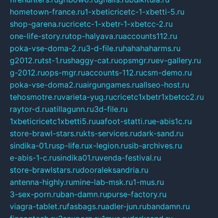
hometown-france.ru
1-xbeticricetc-1-xbetti-5.ru
shop-garena.ru
cricetc-1-xbetr-1-xbetcc-2.ru
one-life-story.ru
top-halyava.ru
accounts112.ru
poka-vse-doma-2.ru
3-d-file.ru
hahahaharms.ru
g2012.ru
tst-1.ru
shaggy-cat.ru
opsmgr.ru
ev-gallery.ru
g-2012.ru
ops-mgr.ru
accounts-112.ru
csm-demo.ru
poka-vse-doma2.ru
airgungames.ru
allseo-host.ru
tehosmotre.ru
varieta-yug.ru
cricetc1xbetr1xbetcc2.ru
raytor-d.ru
atillagunn.ru
3d-file.ru
1xbeticricetc1xbetti5.ru
uafoot-statti.ru
e-abis1c.ru
store-brawl-stars.ru
kts-services.ru
dark-sand.ru
sindika-01.ru
sp-life.ru
x-legion.ru
sib-archives.ru
e-abis-1-c.ru
sindika01.ru
venda-festival.ru
store-brawlstars.ru
dooraleksandria.ru
antenna-highly.ru
mine-lab-msk.ru
1-mus.ru
3-sex-porn.ru
ban-damn.ru
purse-factory.ru
viagra-tablet.ru
fasbags.ru
adler-jun.ru
bandamn.ru