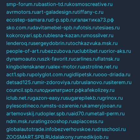
smp-forum.ru
bastion-td.ru
kosmoscreative.ru
avrmotors.ru
art-galadesign.ru
tiffany-c.ru
ecostep-samara.ru
d-p.spb.ru
галактика73.рф
sko.com.ru
davitamebel-spb.ru
fotsis.ru
tesiaes.ru
kokoroyari.spb.ru
blesna-kazan.ru
mossilver.ru
lenderoq.ru
sergeydobrin.ru
tochkazvuka.msk.ru
people-of-art.ru
bezzubova.ru
clubtibet.ru
orior-aks.ru
dynamoauto.ru
szk-favorit.ru
carlines.ru
flatnsk.ru
kingbolenskaner.ru
alex-motor.ru
astroline.net.ru
act1.spb.ru
polyglot.com.ru
gidlipetsk.ru
ooo-driada.ru
detsad125.ru
mir-zdoroviya.ru
bruslanovo.ru
siterem.ru
council.spb.ru
лодкипатриот.рф
kafekolizey.ru
iclub.net.ru
gazon-easy.ru
sugarepilekb.ru
grinox.ru
pylesostineco.ru
msts-ozarenie.ru
kameryjooan.ru
artemovskij.ru
dopler.spb.ru
aid70.ru
metall-perm.ru
ndm.msk.ru
ratingzooshop.ru
apiaccess.ru
globalautotrade.info
bezverhovskoe.ru
drsschool.ru
ZOOSMART.SPB.RU
dalakony.ru
medikijob.ru