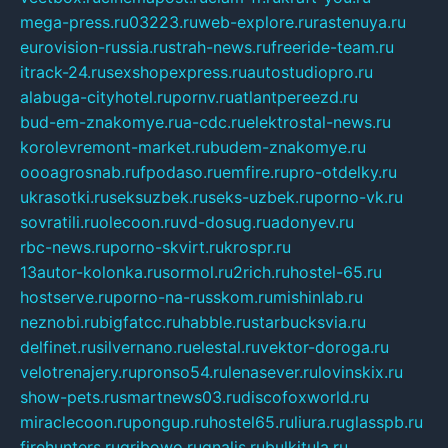
mega-press.ru
03223.ru
web-explore.ru
rastenuya.ru
eurovision-russia.ru
strah-news.ru
freeride-team.ru
itrack-24.ru
sexshopexpress.ru
autostudiopro.ru
alabuga-cityhotel.ru
pornv.ru
atlantpereezd.ru
bud-em-znakomye.ru
a-cdc.ru
elektrostal-news.ru
korolevremont-market.ru
budem-znakomye.ru
oooagrosnab.ru
fpodaso.ru
emfire.ru
pro-otdelky.ru
ukrasotki.ru
seksuzbek.ru
seks-uzbek.ru
porno-vk.ru
sovratili.ru
olecoon.ru
vd-dosug.ru
adonyev.ru
rbc-news.ru
porno-skvirt.ru
krospr.ru
13autor-kolonka.ru
sormol.ru
2rich.ru
hostel-65.ru
hostserve.ru
porno-na-russkom.ru
mishinlab.ru
neznobi.ru
bigfatcc.ru
habble.ru
starbucksvia.ru
delfinet.ru
silvernano.ru
elestal.ru
vektor-doroga.ru
velotrenajery.ru
pronso54.ru
lenasever.ru
lovinskix.ru
show-pets.ru
smartnews03.ru
discofoxworld.ru
miraclecoon.ru
pongup.ru
hostel65.ru
liura.ru
glasspb.ru
firehunters.ru
gribowo.ru
gnalis.ru
bulkitula.ru