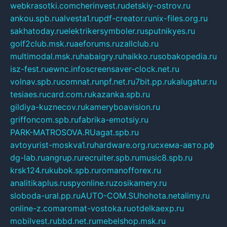
webkrasotki.com
cherinvest.ru
detskiy-ostrov.ru
ankou.spb.ru
alvesta1.ru
pdf-creator.ru
nix-files.org.ru
sakhatoday.ru
elektrikersymboler.ru
sputnikyes.ru
golf2club.msk.ru
aeforums.ru
zallclub.ru
multimodal.msk.ru
habaigry.ru
haikko.ru
sobakopedia.ru
isz-fest.ru
ewnc.info
screensaver-clock.net.ru
volnav.spb.ru
comnat.ru
npf.net.ru
7bit.pp.ru
kalugatur.ru
tesiaes.ru
card.com.ru
kazanka.spb.ru
gildiya-kuznecov.ru
kameryboavision.ru
griffoncom.spb.ru
fabrika-emotsiy.ru
PARK-MATROSOVA.RU
agat.spb.ru
avtoyurist-moskva1.ru
hardware.org.ru
схема-авто.рф
dg-lab.ru
angrup.ru
recruiter.spb.ru
music8.spb.ru
krsk124.ru
kubok.spb.ru
romanofforex.ru
analitikaplus.ru
spyonline.ru
zosikamery.ru
sloboda-ural.pp.ru
AUTO-COM.SU
hohota.net
alimy.ru
online-z.com
aromat-vostoka.ru
otdelkaexp.ru
mobilvest.ru
bbd.net.ru
mebelshop.msk.ru