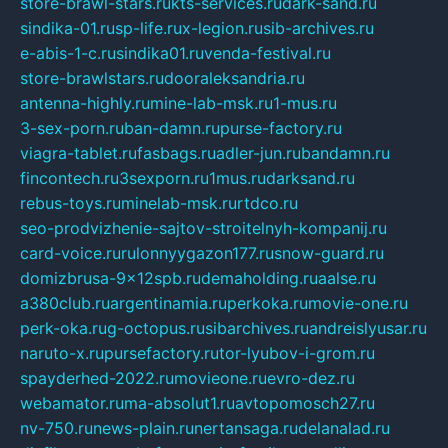
store-brawl-stars.ru
kts-services.ru
dark-sand.ru
sindika-01.ru
sp-life.ru
x-legion.ru
sib-archives.ru
e-abis-1-c.ru
sindika01.ru
venda-festival.ru
store-brawlstars.ru
dooraleksandria.ru
antenna-highly.ru
mine-lab-msk.ru
1-mus.ru
3-sex-porn.ru
ban-damn.ru
purse-factory.ru
viagra-tablet.ru
fasbags.ru
adler-jun.ru
bandamn.ru
fincontech.ru
3sexporn.ru
1mus.ru
darksand.ru
rebus-toys.ru
minelab-msk.ru
rtdco.ru
seo-prodvizhenie-sajtov-stroitelnyh-kompanij.ru
card-voice.ru
rulonnyygazon177.ru
snow-guard.ru
domizbrusa-9x12spb.ru
demaholding.ru
aalse.ru
a380club.ru
argentinamia.ru
perkoka.ru
movie-one.ru
perk-oka.ru
g-octopus.ru
sibarchives.ru
andreislyusar.ru
naruto-x.ru
pursefactory.ru
tor-lyubov-i-grom.ru
spayderhed-2022.ru
movieone.ru
evro-dez.ru
webamator.ru
ma-absolut1.ru
avtopomosch27.ru
nv-750.ru
news-plain.ru
nertansaga.ru
delanalad.ru