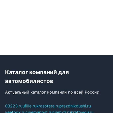
Каталог компаний для
автомобилистов
Актуальный каталог компаний по всей России
03223.ru
ufille.ru
krasotata.ru
prazdnikdushi.ru
veetbox.ru
cinemapost.ru
ciam-fr.ru
kraft-you.ru