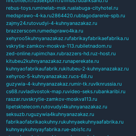
fincontech.ru
3sexporn.ru
1mus.ru
darksand.ru
rebus-toys.ru
minelab-msk.ru
alabuga-cityhotel.ru
medsprawo-4-ka.ru
2864420.ru
blagodarenie-spb.ru
zajmy24.ru
tovudyi-4-kuhnyanazakaz.ru
brazzerscom.ru
medsprawo4ka.ru
xehyroo5kuhnyanazakaz.ru
fabrikayfabrikaefabrika.ru
vskrytie-zamkov-moskva-113.ru
biletnadom.ru
zed-online.ru
pimchax.ru
brazzers-hd.ru
z-host.ru
kitubeu2kuhnyanazakaz.ru
naperekate.ru
kuhnyaofabrikaufabrik.ru
kitubeu-2-kuhnyanazakaz.ru
xehyroo-5-kuhnyanazakaz.ru
cs-68.ru
guzywia-4-kuhnyanazakaz.ru
mir-tk.ru
vlknrussia.ru
cs68.ru
vladivostok-map.ru
video-seks.ru
bankaribi.ru
raszar.ru
vskrytie-zamkov-moskva113.ru
lipetsktelecom.ru
tovudyi4kuhnyanazakaz.ru
seksuzb.ru
guzywia4kuhnyanazakaz.ru
fabrikaofabrikaokuhny.ru
kuhnyaekuhnyaafabrika.ru
kuhnyaykuhnyayfabrika.ru
e-abis1c.ru