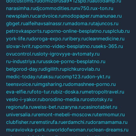
dotcustoms.ru
domizbrusa9x12spb.ru
autodamp.ru
narasimha.ru
djcommodities.ru
nv750.ru
x-ton.ru
newsplain.ru
cardvoice.ru
modopaper.ru
manunae.ru
gbget.ru
alfeihavsalnassr.ru
madoma.ru
tajuncos.ru
petrovkasports.ru
porno-online-besplatno.ru
splclub.ru
york-life.ru
doroga-expo.ru
ribery.ru
cleanmedicine.ru
slovar-ivrit.ru
porno-video-besplatno.ru
seks-365.ru
ovucontrol.ru
sloty-igrovyye-avtomaty.ru
ru-industriya.ru
russkoe-porno-besplatno.ru
belgorod-day.ru
digilith.ru
pichkurovlab.ru
medic-today.ru
taksu.ru
comp123.ru
don-ykt.ru
teensvoice.ru
imgsharing.ru
domashnee-porno.ru
eva-elfie.ru
foto-tur.ru
biz-doska.ru
metropoltravel.ru
veslo-i-yakor.ru
borodino-media.ru
rostotsky.ru
regionufa.ru
weiss-bet.ru
zaryna.ru
casinotablet.ru
universalia.ru
remont-mebeli-moscow.ru
termomur.ru
clubfisher.ru
remstirufa.ru
erdamchi.ru
doramamama.ru
muraviovka-park.ru
worldofwoman.ru
clean-dreams.ru