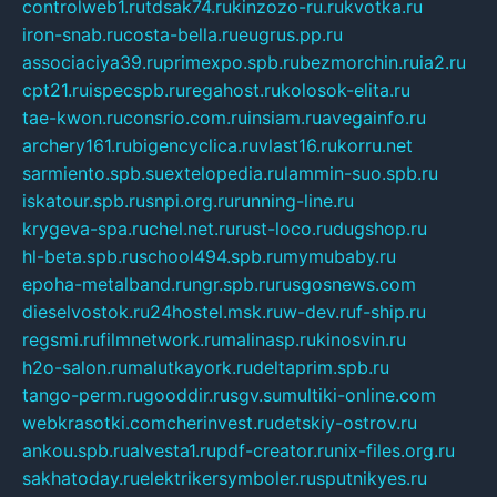
controlweb1.ru
tdsak74.ru
kinzozo-ru.ru
kvotka.ru
iron-snab.ru
costa-bella.ru
eugrus.pp.ru
associaciya39.ru
primexpo.spb.ru
bezmorchin.ru
ia2.ru
cpt21.ru
ispecspb.ru
regahost.ru
kolosok-elita.ru
tae-kwon.ru
consrio.com.ru
insiam.ru
avegainfo.ru
archery161.ru
bigencyclica.ru
vlast16.ru
korru.net
sarmiento.spb.su
extelopedia.ru
lammin-suo.spb.ru
iskatour.spb.ru
snpi.org.ru
running-line.ru
krygeva-spa.ru
chel.net.ru
rust-loco.ru
dugshop.ru
hl-beta.spb.ru
school494.spb.ru
mymubaby.ru
epoha-metalband.ru
ngr.spb.ru
rusgosnews.com
dieselvostok.ru
24hostel.msk.ru
w-dev.ru
f-ship.ru
regsmi.ru
filmnetwork.ru
malinasp.ru
kinosvin.ru
h2o-salon.ru
malutkayork.ru
deltaprim.spb.ru
tango-perm.ru
gooddir.ru
sgv.su
multiki-online.com
webkrasotki.com
cherinvest.ru
detskiy-ostrov.ru
ankou.spb.ru
alvesta1.ru
pdf-creator.ru
nix-files.org.ru
sakhatoday.ru
elektrikersymboler.ru
sputnikyes.ru