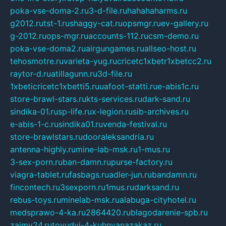
poka-vse-doma-2.ru
3-d-file.ru
hahahaharms.ru
g2012.ru
tst-1.ru
shaggy-cat.ru
opsmgr.ru
ev-gallery.ru
g-2012.ru
ops-mgr.ru
accounts-112.ru
csm-demo.ru
poka-vse-doma2.ru
airgungames.ru
allseo-host.ru
tehosmotre.ru
varieta-yug.ru
cricetc1xbetr1xbetcc2.ru
raytor-d.ru
atillagunn.ru
3d-file.ru
1xbeticricetc1xbetti5.ru
uafoot-statti.ru
e-abis1c.ru
store-brawl-stars.ru
kts-services.ru
dark-sand.ru
sindika-01.ru
sp-life.ru
x-legion.ru
sib-archives.ru
e-abis-1-c.ru
sindika01.ru
venda-festival.ru
store-brawlstars.ru
dooraleksandria.ru
antenna-highly.ru
mine-lab-msk.ru
1-mus.ru
3-sex-porn.ru
ban-damn.ru
purse-factory.ru
viagra-tablet.ru
fasbags.ru
adler-jun.ru
bandamn.ru
fincontech.ru
3sexporn.ru
1mus.ru
darksand.ru
rebus-toys.ru
minelab-msk.ru
alabuga-cityhotel.ru
medsprawo-4-ka.ru
2864420.ru
blagodarenie-spb.ru
zajmy24.ru
tovudyi-4-kuhnyanazakaz.ru