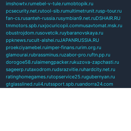
imshowtv.ru
mebel-v-tule.ru
mobtopik.ru
pcsecurity.net.ru
tool-sib.ru
multimetrunit.ru
sp-tour.ru
fan-cs.ru
santeh-russia.ru
symbian9.net.ru
DSHAIR.RU
tmmotors.spb.ru
xjocuricopii.com
musavtomat.msk.ru
obustrojdom.ru
sovetcik.ru
ybaranovskaya.ru
ppknews.ru
cult-alshei.ru
JAPANRUSSIA.RU
proekciyamebel.ru
imper-finans.ru
rim.org.ru
glamourai.ru
brassminus.ru
zabor-pro.ru
ftn.pp.ru
dorogoe58.ru
laimengpacker.ru
kuzova-zapchasti.ru
sageerp.ru
taxodrom.ru
dsrazvitie.ru
hardcity.net.ru
ratinghomegames.ru
topservice25.ru
gubernyan.ru
gtglasslined.ru
ii4.ru
tssport.spb.ru
andorra24.com
blackwallstreet.ru
oboimos.ru
optim-doors.com.ru
ikuch.ru
nycr.org.ru
npa21.ru
vremya-ch.spb.ru
desert000.ru
ivtorgi.ru
ifiori.ru
catalog-statei.ru
dcv.org.ru
spetsmaster174.ru
ipkameryhiseeu.ru
dum26.ru
ruspol.spb.ru
fr-opendp.ru
kam-solnyshko.ru
cheyenne-arapaho.ru
sevzapmetal.spb.ru