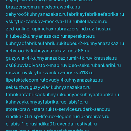
brazzerscom.ru
medsprawo4ka.ru
xehyroo5kuhnyanazakaz.ru
fabrikayfabrikaefabrika.ru
vskrytie-zamkov-moskva-113.ru
biletnadom.ru
zed-online.ru
pimchax.ru
brazzers-hd.ru
z-host.ru
kitubeu2kuhnyanazakaz.ru
naperekate.ru
kuhnyaofabrikaufabrik.ru
kitubeu-2-kuhnyanazakaz.ru
xehyroo-5-kuhnyanazakaz.ru
cs-68.ru
guzywia-4-kuhnyanazakaz.ru
mir-tk.ru
vlknrussia.ru
cs68.ru
vladivostok-map.ru
video-seks.ru
bankaribi.ru
raszar.ru
vskrytie-zamkov-moskva113.ru
lipetsktelecom.ru
tovudyi4kuhnyanazakaz.ru
seksuzb.ru
guzywia4kuhnyanazakaz.ru
fabrikaofabrikaokuhny.ru
kuhnyaekuhnyaafabrika.ru
kuhnyaykuhnyayfabrika.ru
e-abis1c.ru
store-brawl-stars.ru
kts-services.ru
dark-sand.ru
sindika-01.ru
sp-life.ru
x-legion.ru
sib-archives.ru
e-abis-1-c.ru
sindika01.ru
venda-festival.ru
store-brawlstars.ru
dooraleksandria.ru