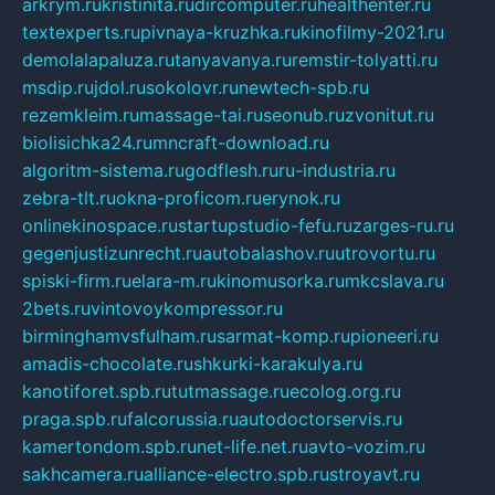
arkrym.ru
kristinita.ru
dircomputer.ru
healthenter.ru
textexperts.ru
pivnaya-kruzhka.ru
kinofilmy-2021.ru
demolalapaluza.ru
tanyavanya.ru
remstir-tolyatti.ru
msdip.ru
jdol.ru
sokolovr.ru
newtech-spb.ru
rezemkleim.ru
massage-tai.ru
seonub.ru
zvonitut.ru
biolisichka24.ru
mncraft-download.ru
algoritm-sistema.ru
godflesh.ru
ru-industria.ru
zebra-tlt.ru
okna-proficom.ru
erynok.ru
onlinekinospace.ru
startupstudio-fefu.ru
zarges-ru.ru
gegenjustizunrecht.ru
autobalashov.ru
utrovortu.ru
spiski-firm.ru
elara-m.ru
kinomusorka.ru
mkcslava.ru
2bets.ru
vintovoykompressor.ru
birminghamvsfulham.ru
sarmat-komp.ru
pioneeri.ru
amadis-chocolate.ru
shkurki-karakulya.ru
kanotiforet.spb.ru
tutmassage.ru
ecolog.org.ru
praga.spb.ru
falcorussia.ru
autodoctorservis.ru
kamertondom.spb.ru
net-life.net.ru
avto-vozim.ru
sakhcamera.ru
alliance-electro.spb.ru
stroyavt.ru