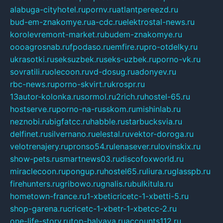
alabuga-cityhotel.ru
pornv.ru
atlantpereezd.ru
bud-em-znakomye.ru
a-cdc.ru
elektrostal-news.ru
korolevremont-market.ru
budem-znakomye.ru
oooagrosnab.ru
fpodaso.ru
emfire.ru
pro-otdelky.ru
ukrasotki.ru
seksuzbek.ru
seks-uzbek.ru
porno-vk.ru
sovratili.ru
olecoon.ru
vd-dosug.ru
adonyev.ru
rbc-news.ru
porno-skvirt.ru
krospr.ru
13autor-kolonka.ru
sormol.ru
2rich.ru
hostel-65.ru
hostserve.ru
porno-na-russkom.ru
mishinlab.ru
neznobi.ru
bigfatcc.ru
habble.ru
starbucksvia.ru
delfinet.ru
silvernano.ru
elestal.ru
vektor-doroga.ru
velotrenajery.ru
pronso54.ru
lenasever.ru
lovinskix.ru
show-pets.ru
smartnews03.ru
discofoxworld.ru
miraclecoon.ru
pongup.ru
hostel65.ru
liura.ru
glasspb.ru
firehunters.ru
gribowo.ru
gnalis.ru
bulkitula.ru
hometown-france.ru
1-xbeticricetc-1-xbetti-5.ru
shop-garena.ru
cricetc-1-xbetr-1-xbetcc-2.ru
one-life-story.ru
top-halyava.ru
accounts112.ru