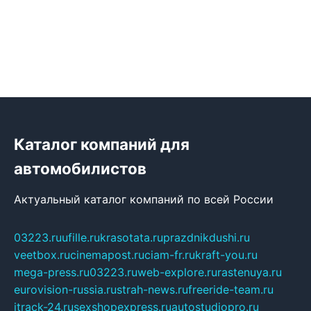
Каталог компаний для
автомобилистов
Актуальный каталог компаний по всей России
03223.ru
ufille.ru
krasotata.ru
prazdnikdushi.ru
veetbox.ru
cinemapost.ru
ciam-fr.ru
kraft-you.ru
mega-press.ru
03223.ru
web-explore.ru
rastenuya.ru
eurovision-russia.ru
strah-news.ru
freeride-team.ru
itrack-24.ru
sexshopexpress.ru
autostudiopro.ru