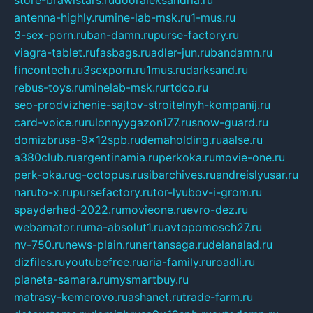
antenna-highly.ru
mine-lab-msk.ru
1-mus.ru
3-sex-porn.ru
ban-damn.ru
purse-factory.ru
viagra-tablet.ru
fasbags.ru
adler-jun.ru
bandamn.ru
fincontech.ru
3sexporn.ru
1mus.ru
darksand.ru
rebus-toys.ru
minelab-msk.ru
rtdco.ru
seo-prodvizhenie-sajtov-stroitelnyh-kompanij.ru
card-voice.ru
rulonnyygazon177.ru
snow-guard.ru
domizbrusa-9x12spb.ru
demaholding.ru
aalse.ru
a380club.ru
argentinamia.ru
perkoka.ru
movie-one.ru
perk-oka.ru
g-octopus.ru
sibarchives.ru
andreislyusar.ru
naruto-x.ru
pursefactory.ru
tor-lyubov-i-grom.ru
spayderhed-2022.ru
movieone.ru
evro-dez.ru
webamator.ru
ma-absolut1.ru
avtopomosch27.ru
nv-750.ru
news-plain.ru
nertansaga.ru
delanalad.ru
dizfiles.ru
youtubefree.ru
aria-family.ru
roadli.ru
planeta-samara.ru
mysmartbuy.ru
matrasy-kemerovo.ru
ashanet.ru
trade-farm.ru