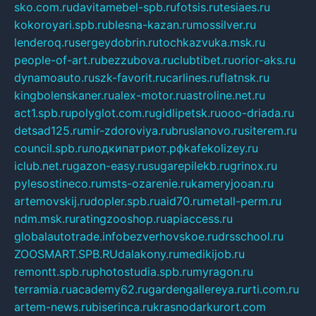
sko.com.ru
davitamebel-spb.ru
fotsis.ru
tesiaes.ru
kokoroyari.spb.ru
blesna-kazan.ru
mossilver.ru
lenderoq.ru
sergeydobrin.ru
tochkazvuka.msk.ru
people-of-art.ru
bezzubova.ru
clubtibet.ru
orior-aks.ru
dynamoauto.ru
szk-favorit.ru
carlines.ru
flatnsk.ru
kingbolenskaner.ru
alex-motor.ru
astroline.net.ru
act1.spb.ru
polyglot.com.ru
gidlipetsk.ru
ooo-driada.ru
detsad125.ru
mir-zdoroviya.ru
bruslanovo.ru
siterem.ru
council.spb.ru
лодкипатриот.рф
kafekolizey.ru
iclub.net.ru
gazon-easy.ru
sugarepilekb.ru
grinox.ru
pylesostineco.ru
msts-ozarenie.ru
kameryjooan.ru
artemovskij.ru
dopler.spb.ru
aid70.ru
metall-perm.ru
ndm.msk.ru
ratingzooshop.ru
apiaccess.ru
globalautotrade.info
bezverhovskoe.ru
drsschool.ru
ZOOSMART.SPB.RU
dalakony.ru
medikijob.ru
remontt.spb.ru
photostudia.spb.ru
myragon.ru
terramia.ru
academy62.ru
gardengallereya.ru
rti.com.ru
artem-news.ru
biserinca.ru
krasnodarkurort.com