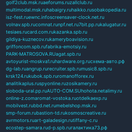
golf2club.msk.ru
aeforums.ru
zallclub.ru
multimodal.msk.ru
habaigry.ru
haikko.ru
sobakopedia.ru
isz-fest.ru
ewnc.info
screensaver-clock.net.ru
volnav.spb.ru
comnat.ru
npf.net.ru
7bit.pp.ru
kalugatur.ru
tesiaes.ru
card.com.ru
kazanka.spb.ru
gildiya-kuznecov.ru
kameryboavision.ru
griffoncom.spb.ru
fabrika-emotsiy.ru
PARK-MATROSOVA.RU
agat.spb.ru
avtoyurist-moskva1.ru
hardware.org.ru
схема-авто.рф
dg-lab.ru
angrup.ru
recruiter.spb.ru
music8.spb.ru
krsk124.ru
kubok.spb.ru
romanofforex.ru
analitikaplus.ru
spyonline.ru
zosikamery.ru
sloboda-ural.pp.ru
AUTO-COM.SU
hohota.net
alimy.ru
online-z.com
aromat-vostoka.ru
otdelkaexp.ru
mobilvest.ru
bbd.net.ru
mebelshop.msk.ru
smp-forum.ru
bastion-td.ru
kosmoscreative.ru
avrmotors.ru
art-galadesign.ru
tiffany-c.ru
ecostep-samara.ru
d-p.spb.ru
галактика73.рф