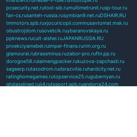
imshowtv.ru
mebel-v-tule.ru
mobtopik.ru
pcsecurity.net.ru
tool-sib.ru
multimetrunit.ru
sp-tour.ru
fan-cs.ru
santeh-russia.ru
symbian9.net.ru
DSHAIR.RU
tmmotors.spb.ru
xjocuricopii.com
musavtomat.msk.ru
obustrojdom.ru
sovetcik.ru
ybaranovskaya.ru
ppknews.ru
cult-alshei.ru
JAPANRUSSIA.RU
proekciyamebel.ru
imper-finans.ru
rim.org.ru
glamourai.ru
brassminus.ru
zabor-pro.ru
ftn.pp.ru
dorogoe58.ru
laimengpacker.ru
kuzova-zapchasti.ru
sageerp.ru
taxodrom.ru
dsrazvitie.ru
hardcity.net.ru
ratinghomegames.ru
topservice25.ru
gubernyan.ru
gtglasslined.ru
ii4.ru
tssport.spb.ru
andorra24.com
blackwallstreet.ru
oboimos.ru
optim-doors.com.ru
ikuch.ru
nycr.org.ru
npa21.ru
vremya-ch.spb.ru
desert000.ru
ivtorgi.ru
ifiori.ru
catalog-statei.ru
dcv.org.ru
spetsmaster174.ru
ipkameryhiseeu.ru
dum26.ru
ruspol.spb.ru
fr-opendp.ru
kam-solnyshko.ru
cheyenne-arapaho.ru
sevzapmetal.spb.ru