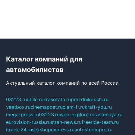
Каталог компаний для
автомобилистов
Актуальный каталог компаний по всей России
03223.ru
ufille.ru
krasotata.ru
prazdnikdushi.ru
veetbox.ru
cinemapost.ru
ciam-fr.ru
kraft-you.ru
mega-press.ru
03223.ru
web-explore.ru
rastenuya.ru
eurovision-russia.ru
strah-news.ru
freeride-team.ru
itrack-24.ru
sexshopexpress.ru
autostudiopro.ru