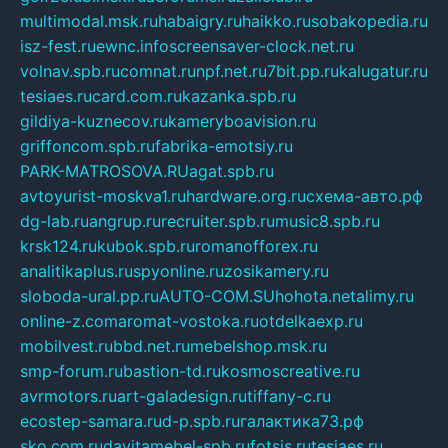
multimodal.msk.ru
habaigry.ru
haikko.ru
sobakopedia.ru
isz-fest.ru
ewnc.info
screensaver-clock.net.ru
volnav.spb.ru
comnat.ru
npf.net.ru
7bit.pp.ru
kalugatur.ru
tesiaes.ru
card.com.ru
kazanka.spb.ru
gildiya-kuznecov.ru
kameryboavision.ru
griffoncom.spb.ru
fabrika-emotsiy.ru
PARK-MATROSOVA.RU
agat.spb.ru
avtoyurist-moskva1.ru
hardware.org.ru
схема-авто.рф
dg-lab.ru
angrup.ru
recruiter.spb.ru
music8.spb.ru
krsk124.ru
kubok.spb.ru
romanofforex.ru
analitikaplus.ru
spyonline.ru
zosikamery.ru
sloboda-ural.pp.ru
AUTO-COM.SU
hohota.net
alimy.ru
online-z.com
aromat-vostoka.ru
otdelkaexp.ru
mobilvest.ru
bbd.net.ru
mebelshop.msk.ru
smp-forum.ru
bastion-td.ru
kosmoscreative.ru
avrmotors.ru
art-galadesign.ru
tiffany-c.ru
ecostep-samara.ru
d-p.spb.ru
галактика73.рф
sko.com.ru
davitamebel-spb.ru
fotsis.ru
tesiaes.ru