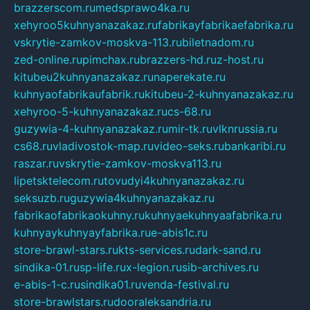
brazzerscom.ru
medsprawo4ka.ru
xehyroo5kuhnyanazakaz.ru
fabrikayfabrikaefabrika.ru
vskrytie-zamkov-moskva-113.ru
biletnadom.ru
zed-online.ru
pimchax.ru
brazzers-hd.ru
z-host.ru
kitubeu2kuhnyanazakaz.ru
naperekate.ru
kuhnyaofabrikaufabrik.ru
kitubeu-2-kuhnyanazakaz.ru
xehyroo-5-kuhnyanazakaz.ru
cs-68.ru
guzywia-4-kuhnyanazakaz.ru
mir-tk.ru
vlknrussia.ru
cs68.ru
vladivostok-map.ru
video-seks.ru
bankaribi.ru
raszar.ru
vskrytie-zamkov-moskva113.ru
lipetsktelecom.ru
tovudyi4kuhnyanazakaz.ru
seksuzb.ru
guzywia4kuhnyanazakaz.ru
fabrikaofabrikaokuhny.ru
kuhnyaekuhnyaafabrika.ru
kuhnyaykuhnyayfabrika.ru
e-abis1c.ru
store-brawl-stars.ru
kts-services.ru
dark-sand.ru
sindika-01.ru
sp-life.ru
x-legion.ru
sib-archives.ru
e-abis-1-c.ru
sindika01.ru
venda-festival.ru
store-brawlstars.ru
dooraleksandria.ru