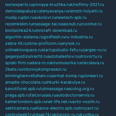
textexperts.ru
pivnaya-kruzhka.ru
kinofilmy-2021.ru
demolalapaluza.ru
tanyavanya.ru
remstir-tolyatti.ru
msdip.ru
jdol.ru
sokolovr.ru
newtech-spb.ru
rezemkleim.ru
massage-tai.ru
seonub.ru
zvonitut.ru
biolisichka24.ru
mncraft-download.ru
algoritm-sistema.ru
godflesh.ru
ru-industria.ru
zebra-tlt.ru
okna-proficom.ru
erynok.ru
onlinekinospace.ru
startupstudio-fefu.ru
zarges-ru.ru
gegenjustizunrecht.ru
autobalashov.ru
utrovortu.ru
spiski-firm.ru
elara-m.ru
kinomusorka.ru
mkcslava.ru
2bets.ru
vintovoykompressor.ru
birminghamvsfulham.ru
sarmat-komp.ru
pioneeri.ru
amadis-chocolate.ru
shkurki-karakulya.ru
kanotiforet.spb.ru
tutmassage.ru
ecolog.org.ru
praga.spb.ru
falcorussia.ru
autodoctorservis.ru
kamertondom.spb.ru
net-life.net.ru
avto-vozim.ru
sakhcamera.ru
alliance-electro.spb.ru
stroyavt.ru
controlweb1.ru
tdsak74.ru
kinzozo-ru.ru
kvotka.ru