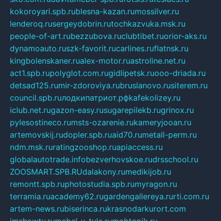
kokoroyari.spb.ru
blesna-kazan.ru
mossilver.ru
lenderoq.ru
sergeydobrin.ru
tochkazvuka.msk.ru
people-of-art.ru
bezzubova.ru
clubtibet.ru
orior-aks.ru
dynamoauto.ru
szk-favorit.ru
carlines.ru
flatnsk.ru
kingbolenskaner.ru
alex-motor.ru
astroline.net.ru
act1.spb.ru
polyglot.com.ru
gidlipetsk.ru
ooo-driada.ru
detsad125.ru
mir-zdoroviya.ru
bruslanovo.ru
siterem.ru
council.spb.ru
лодкипатриот.рф
kafekolizey.ru
iclub.net.ru
gazon-easy.ru
sugarepilekb.ru
grinox.ru
pylesostineco.ru
msts-ozarenie.ru
kameryjooan.ru
artemovskij.ru
dopler.spb.ru
aid70.ru
metall-perm.ru
ndm.msk.ru
ratingzooshop.ru
apiaccess.ru
globalautotrade.info
bezverhovskoe.ru
drsschool.ru
ZOOSMART.SPB.RU
dalakony.ru
medikijob.ru
remontt.spb.ru
photostudia.spb.ru
myragon.ru
terramia.ru
academy62.ru
gardengallereya.ru
rti.com.ru
artem-news.ru
biserinca.ru
krasnodarkurort.com