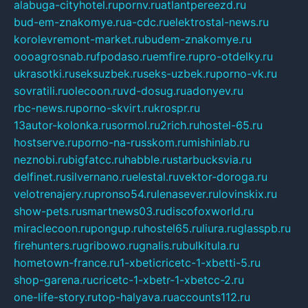
alabuga-cityhotel.ru
pornv.ru
atlantpereezd.ru
bud-em-znakomye.ru
a-cdc.ru
elektrostal-news.ru
korolevremont-market.ru
budem-znakomye.ru
oooagrosnab.ru
fpodaso.ru
emfire.ru
pro-otdelky.ru
ukrasotki.ru
seksuzbek.ru
seks-uzbek.ru
porno-vk.ru
sovratili.ru
olecoon.ru
vd-dosug.ru
adonyev.ru
rbc-news.ru
porno-skvirt.ru
krospr.ru
13autor-kolonka.ru
sormol.ru
2rich.ru
hostel-65.ru
hostserve.ru
porno-na-russkom.ru
mishinlab.ru
neznobi.ru
bigfatcc.ru
habble.ru
starbucksvia.ru
delfinet.ru
silvernano.ru
elestal.ru
vektor-doroga.ru
velotrenajery.ru
pronso54.ru
lenasever.ru
lovinskix.ru
show-pets.ru
smartnews03.ru
discofoxworld.ru
miraclecoon.ru
pongup.ru
hostel65.ru
liura.ru
glasspb.ru
firehunters.ru
gribowo.ru
gnalis.ru
bulkitula.ru
hometown-france.ru
1-xbeticricetc-1-xbetti-5.ru
shop-garena.ru
cricetc-1-xbetr-1-xbetcc-2.ru
one-life-story.ru
top-halyava.ru
accounts112.ru