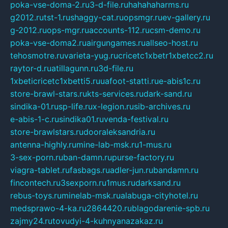
poka-vse-doma-2.ru
3-d-file.ru
hahahaharms.ru
g2012.ru
tst-1.ru
shaggy-cat.ru
opsmgr.ru
ev-gallery.ru
g-2012.ru
ops-mgr.ru
accounts-112.ru
csm-demo.ru
poka-vse-doma2.ru
airgungames.ru
allseo-host.ru
tehosmotre.ru
varieta-yug.ru
cricetc1xbetr1xbetcc2.ru
raytor-d.ru
atillagunn.ru
3d-file.ru
1xbeticricetc1xbetti5.ru
uafoot-statti.ru
e-abis1c.ru
store-brawl-stars.ru
kts-services.ru
dark-sand.ru
sindika-01.ru
sp-life.ru
x-legion.ru
sib-archives.ru
e-abis-1-c.ru
sindika01.ru
venda-festival.ru
store-brawlstars.ru
dooraleksandria.ru
antenna-highly.ru
mine-lab-msk.ru
1-mus.ru
3-sex-porn.ru
ban-damn.ru
purse-factory.ru
viagra-tablet.ru
fasbags.ru
adler-jun.ru
bandamn.ru
fincontech.ru
3sexporn.ru
1mus.ru
darksand.ru
rebus-toys.ru
minelab-msk.ru
alabuga-cityhotel.ru
medsprawo-4-ka.ru
2864420.ru
blagodarenie-spb.ru
zajmy24.ru
tovudyi-4-kuhnyanazakaz.ru