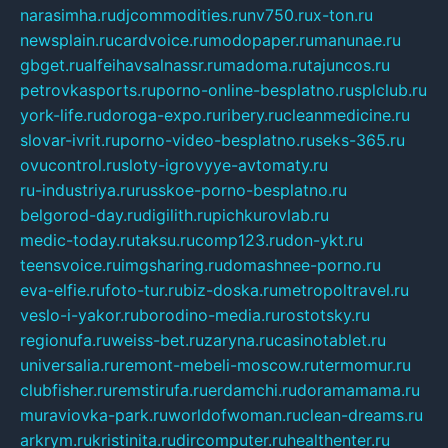
narasimha.ru
djcommodities.ru
nv750.ru
x-ton.ru
newsplain.ru
cardvoice.ru
modopaper.ru
manunae.ru
gbget.ru
alfeihavsalnassr.ru
madoma.ru
tajuncos.ru
petrovkasports.ru
porno-online-besplatno.ru
splclub.ru
york-life.ru
doroga-expo.ru
ribery.ru
cleanmedicine.ru
slovar-ivrit.ru
porno-video-besplatno.ru
seks-365.ru
ovucontrol.ru
sloty-igrovyye-avtomaty.ru
ru-industriya.ru
russkoe-porno-besplatno.ru
belgorod-day.ru
digilith.ru
pichkurovlab.ru
medic-today.ru
taksu.ru
comp123.ru
don-ykt.ru
teensvoice.ru
imgsharing.ru
domashnee-porno.ru
eva-elfie.ru
foto-tur.ru
biz-doska.ru
metropoltravel.ru
veslo-i-yakor.ru
borodino-media.ru
rostotsky.ru
regionufa.ru
weiss-bet.ru
zaryna.ru
casinotablet.ru
universalia.ru
remont-mebeli-moscow.ru
termomur.ru
clubfisher.ru
remstirufa.ru
erdamchi.ru
doramamama.ru
muraviovka-park.ru
worldofwoman.ru
clean-dreams.ru
arkrym.ru
kristinita.ru
dircomputer.ru
healthenter.ru