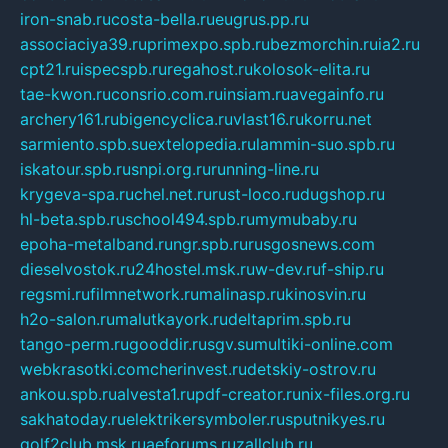
iron-snab.ru
costa-bella.ru
eugrus.pp.ru
associaciya39.ru
primexpo.spb.ru
bezmorchin.ru
ia2.ru
cpt21.ru
ispecspb.ru
regahost.ru
kolosok-elita.ru
tae-kwon.ru
consrio.com.ru
insiam.ru
avegainfo.ru
archery161.ru
bigencyclica.ru
vlast16.ru
korru.net
sarmiento.spb.su
extelopedia.ru
lammin-suo.spb.ru
iskatour.spb.ru
snpi.org.ru
running-line.ru
krygeva-spa.ru
chel.net.ru
rust-loco.ru
dugshop.ru
hl-beta.spb.ru
school494.spb.ru
mymubaby.ru
epoha-metalband.ru
ngr.spb.ru
rusgosnews.com
dieselvostok.ru
24hostel.msk.ru
w-dev.ru
f-ship.ru
regsmi.ru
filmnetwork.ru
malinasp.ru
kinosvin.ru
h2o-salon.ru
malutkayork.ru
deltaprim.spb.ru
tango-perm.ru
gooddir.ru
sgv.su
multiki-online.com
webkrasotki.com
cherinvest.ru
detskiy-ostrov.ru
ankou.spb.ru
alvesta1.ru
pdf-creator.ru
nix-files.org.ru
sakhatoday.ru
elektrikersymboler.ru
sputnikyes.ru
golf2club.msk.ru
aeforums.ru
zallclub.ru