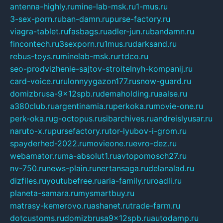
antenna-highly.ru
mine-lab-msk.ru
1-mus.ru
3-sex-porn.ru
ban-damn.ru
purse-factory.ru
viagra-tablet.ru
fasbags.ru
adler-jun.ru
bandamn.ru
fincontech.ru
3sexporn.ru
1mus.ru
darksand.ru
rebus-toys.ru
minelab-msk.ru
rtdco.ru
seo-prodvizhenie-sajtov-stroitelnyh-kompanij.ru
card-voice.ru
rulonnyygazon177.ru
snow-guard.ru
domizbrusa-9x12spb.ru
demaholding.ru
aalse.ru
a380club.ru
argentinamia.ru
perkoka.ru
movie-one.ru
perk-oka.ru
g-octopus.ru
sibarchives.ru
andreislyusar.ru
naruto-x.ru
pursefactory.ru
tor-lyubov-i-grom.ru
spayderhed-2022.ru
movieone.ru
evro-dez.ru
webamator.ru
ma-absolut1.ru
avtopomosch27.ru
nv-750.ru
news-plain.ru
nertansaga.ru
delanalad.ru
dizfiles.ru
youtubefree.ru
aria-family.ru
roadli.ru
planeta-samara.ru
mysmartbuy.ru
matrasy-kemerovo.ru
ashanet.ru
trade-farm.ru
dotcustoms.ru
domizbrusa9x12spb.ru
autodamp.ru