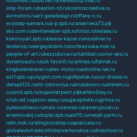
mobilvest.ru
bbd.net.ru
mebelshop.msk.ru
smp-forum.ru
bastion-td.ru
kosmoscreative.ru
avrmotors.ru
art-galadesign.ru
tiffany-c.ru
ecostep-samara.ru
d-p.spb.ru
галактика73.рф
sko.com.ru
davitamebel-spb.ru
fotsis.ru
tesiaes.ru
kokoroyari.spb.ru
blesna-kazan.ru
mossilver.ru
lenderoq.ru
sergeydobrin.ru
tochkazvuka.msk.ru
people-of-art.ru
bezzubova.ru
clubtibet.ru
orior-aks.ru
dynamoauto.ru
szk-favorit.ru
carlines.ru
flatnsk.ru
kingbolenskaner.ru
alex-motor.ru
astroline.net.ru
act1.spb.ru
polyglot.com.ru
gidlipetsk.ru
ooo-driada.ru
detsad125.ru
mir-zdoroviya.ru
bruslanovo.ru
siterem.ru
council.spb.ru
лодкипатриот.рф
kafekolizey.ru
iclub.net.ru
gazon-easy.ru
sugarepilekb.ru
grinox.ru
pylesostineco.ru
msts-ozarenie.ru
kameryjooan.ru
artemovskij.ru
dopler.spb.ru
aid70.ru
metall-perm.ru
ndm.msk.ru
ratingzooshop.ru
apiaccess.ru
globalautotrade.info
bezverhovskoe.ru
drsschool.ru