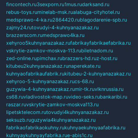
fincontech.ru
3sexporn.ru
1mus.ru
darksand.ru
rebus-toys.ru
minelab-msk.ru
alabuga-cityhotel.ru
medsprawo-4-ka.ru
2864420.ru
blagodarenie-spb.ru
zajmy24.ru
tovudyi-4-kuhnyanazakaz.ru
brazzerscom.ru
medsprawo4ka.ru
xehyroo5kuhnyanazakaz.ru
fabrikayfabrikaefabrika.ru
vskrytie-zamkov-moskva-113.ru
biletnadom.ru
zed-online.ru
pimchax.ru
brazzers-hd.ru
z-host.ru
kitubeu2kuhnyanazakaz.ru
naperekate.ru
kuhnyaofabrikaufabrik.ru
kitubeu-2-kuhnyanazakaz.ru
xehyroo-5-kuhnyanazakaz.ru
cs-68.ru
guzywia-4-kuhnyanazakaz.ru
mir-tk.ru
vlknrussia.ru
cs68.ru
vladivostok-map.ru
video-seks.ru
bankaribi.ru
raszar.ru
vskrytie-zamkov-moskva113.ru
lipetsktelecom.ru
tovudyi4kuhnyanazakaz.ru
seksuzb.ru
guzywia4kuhnyanazakaz.ru
fabrikaofabrikaokuhny.ru
kuhnyaekuhnyaafabrika.ru
kuhnyaykuhnyayfabrika.ru
e-abis1c.ru