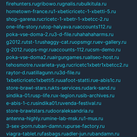
firehunters.ru
gribowo.ru
gnalis.ru
bulkitula.ru
hometown-france.ru
1-xbeticricetc-1-xbetti-5.ru
shop-garena.ru
cricetc-1-xbetr-1-xbetcc-2.ru
one-life-story.ru
top-halyava.ru
accounts112.ru
poka-vse-doma-2.ru
3-d-file.ru
hahahaharms.ru
g2012.ru
tst-1.ru
shaggy-cat.ru
opsmgr.ru
ev-gallery.ru
g-2012.ru
ops-mgr.ru
accounts-112.ru
csm-demo.ru
poka-vse-doma2.ru
airgungames.ru
allseo-host.ru
tehosmotre.ru
varieta-yug.ru
cricetc1xbetr1xbetcc2.ru
raytor-d.ru
atillagunn.ru
3d-file.ru
1xbeticricetc1xbetti5.ru
uafoot-statti.ru
e-abis1c.ru
store-brawl-stars.ru
kts-services.ru
dark-sand.ru
sindika-01.ru
sp-life.ru
x-legion.ru
sib-archives.ru
e-abis-1-c.ru
sindika01.ru
venda-festival.ru
store-brawlstars.ru
dooraleksandria.ru
antenna-highly.ru
mine-lab-msk.ru
1-mus.ru
3-sex-porn.ru
ban-damn.ru
purse-factory.ru
viagra-tablet.ru
fasbags.ru
adler-jun.ru
bandamn.ru