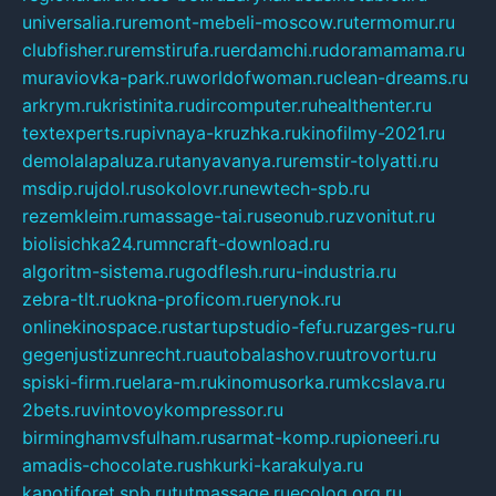
universalia.ru
remont-mebeli-moscow.ru
termomur.ru
clubfisher.ru
remstirufa.ru
erdamchi.ru
doramamama.ru
muraviovka-park.ru
worldofwoman.ru
clean-dreams.ru
arkrym.ru
kristinita.ru
dircomputer.ru
healthenter.ru
textexperts.ru
pivnaya-kruzhka.ru
kinofilmy-2021.ru
demolalapaluza.ru
tanyavanya.ru
remstir-tolyatti.ru
msdip.ru
jdol.ru
sokolovr.ru
newtech-spb.ru
rezemkleim.ru
massage-tai.ru
seonub.ru
zvonitut.ru
biolisichka24.ru
mncraft-download.ru
algoritm-sistema.ru
godflesh.ru
ru-industria.ru
zebra-tlt.ru
okna-proficom.ru
erynok.ru
onlinekinospace.ru
startupstudio-fefu.ru
zarges-ru.ru
gegenjustizunrecht.ru
autobalashov.ru
utrovortu.ru
spiski-firm.ru
elara-m.ru
kinomusorka.ru
mkcslava.ru
2bets.ru
vintovoykompressor.ru
birminghamvsfulham.ru
sarmat-komp.ru
pioneeri.ru
amadis-chocolate.ru
shkurki-karakulya.ru
kanotiforet.spb.ru
tutmassage.ru
ecolog.org.ru