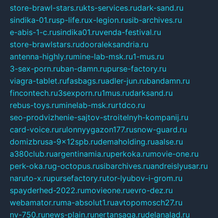
store-brawl-stars.ru
kts-services.ru
dark-sand.ru
sindika-01.ru
sp-life.ru
x-legion.ru
sib-archives.ru
e-abis-1-c.ru
sindika01.ru
venda-festival.ru
store-brawlstars.ru
dooraleksandria.ru
antenna-highly.ru
mine-lab-msk.ru
1-mus.ru
3-sex-porn.ru
ban-damn.ru
purse-factory.ru
viagra-tablet.ru
fasbags.ru
adler-jun.ru
bandamn.ru
fincontech.ru
3sexporn.ru
1mus.ru
darksand.ru
rebus-toys.ru
minelab-msk.ru
rtdco.ru
seo-prodvizhenie-sajtov-stroitelnyh-kompanij.ru
card-voice.ru
rulonnyygazon177.ru
snow-guard.ru
domizbrusa-9x12spb.ru
demaholding.ru
aalse.ru
a380club.ru
argentinamia.ru
perkoka.ru
movie-one.ru
perk-oka.ru
g-octopus.ru
sibarchives.ru
andreislyusar.ru
naruto-x.ru
pursefactory.ru
tor-lyubov-i-grom.ru
spayderhed-2022.ru
movieone.ru
evro-dez.ru
webamator.ru
ma-absolut1.ru
avtopomosch27.ru
nv-750.ru
news-plain.ru
nertansaga.ru
delanalad.ru