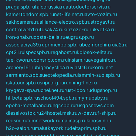
praga.spb.ru
falcorussia.ru
autodoctorservis.ru
kamertondom.spb.ru
net-life.net.ru
avto-vozim.ru
sakhcamera.ru
alliance-electro.spb.ru
stroyavt.ru
controlweb1.ru
tdsak74.ru
kinzozo-ru.ru
kvotka.ru
iron-snab.ru
costa-bella.ru
eugrus.pp.ru
associaciya39.ru
primexpo.spb.ru
bezmorchin.ru
ia2.ru
cpt21.ru
ispecspb.ru
regahost.ru
kolosok-elita.ru
tae-kwon.ru
consrio.com.ru
insiam.ru
avegainfo.ru
archery161.ru
bigencyclica.ru
vlast16.ru
korru.net
sarmiento.spb.su
extelopedia.ru
lammin-suo.spb.ru
iskatour.spb.ru
snpi.org.ru
running-line.ru
krygeva-spa.ru
chel.net.ru
rust-loco.ru
dugshop.ru
hl-beta.spb.ru
school494.spb.ru
mymubaby.ru
epoha-metalband.ru
ngr.spb.ru
rusgosnews.com
dieselvostok.ru
24hostel.msk.ru
w-dev.ru
f-ship.ru
regsmi.ru
filmnetwork.ru
malinasp.ru
kinosvin.ru
h2o-salon.ru
malutkayork.ru
deltaprim.spb.ru
tango-perm.ru
gooddir.ru
sgv.su
multiki-online.com