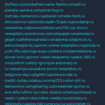
dizfiles.ru
youtubefree.ru
aria-family.ru
roadli.ru
planeta-samara.ru
mysmartbuy.ru
matrasy-kemerovo.ru
ashanet.ru
trade-farm.ru
dotcustoms.ru
domizbrusa9x12spb.ru
autodamp.ru
narasimha.ru
djcommodities.ru
nv750.ru
x-ton.ru
newsplain.ru
cardvoice.ru
modopaper.ru
manunae.ru
gbget.ru
alfeihavsalnassr.ru
madoma.ru
tajuncos.ru
petrovkasports.ru
porno-online-besplatno.ru
splclub.ru
york-life.ru
doroga-expo.ru
ribery.ru
cleanmedicine.ru
slovar-ivrit.ru
porno-video-besplatno.ru
seks-365.ru
ovucontrol.ru
sloty-igrovyye-avtomaty.ru
ru-industriya.ru
russkoe-porno-besplatno.ru
belgorod-day.ru
digilith.ru
pichkurovlab.ru
medic-today.ru
taksu.ru
comp123.ru
don-ykt.ru
teensvoice.ru
imgsharing.ru
domashnee-porno.ru
eva-elfie.ru
foto-tur.ru
biz-doska.ru
metropoltravel.ru
veslo-i-yakor.ru
borodino-media.ru
rostotsky.ru
regionufa.ru
weiss-bet.ru
zaryna.ru
casinotablet.ru