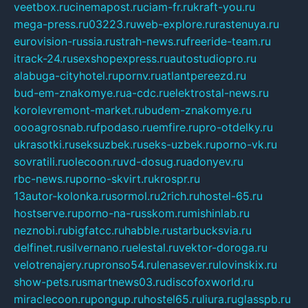
veetbox.ru
cinemapost.ru
ciam-fr.ru
kraft-you.ru
mega-press.ru
03223.ru
web-explore.ru
rastenuya.ru
eurovision-russia.ru
strah-news.ru
freeride-team.ru
itrack-24.ru
sexshopexpress.ru
autostudiopro.ru
alabuga-cityhotel.ru
pornv.ru
atlantpereezd.ru
bud-em-znakomye.ru
a-cdc.ru
elektrostal-news.ru
korolevremont-market.ru
budem-znakomye.ru
oooagrosnab.ru
fpodaso.ru
emfire.ru
pro-otdelky.ru
ukrasotki.ru
seksuzbek.ru
seks-uzbek.ru
porno-vk.ru
sovratili.ru
olecoon.ru
vd-dosug.ru
adonyev.ru
rbc-news.ru
porno-skvirt.ru
krospr.ru
13autor-kolonka.ru
sormol.ru
2rich.ru
hostel-65.ru
hostserve.ru
porno-na-russkom.ru
mishinlab.ru
neznobi.ru
bigfatcc.ru
habble.ru
starbucksvia.ru
delfinet.ru
silvernano.ru
elestal.ru
vektor-doroga.ru
velotrenajery.ru
pronso54.ru
lenasever.ru
lovinskix.ru
show-pets.ru
smartnews03.ru
discofoxworld.ru
miraclecoon.ru
pongup.ru
hostel65.ru
liura.ru
glasspb.ru