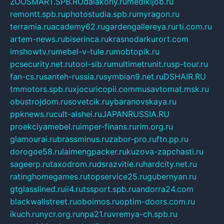
ZOOSMART.SPB.RU
dalakony.ru
medikijob.ru
remontt.spb.ru
photostudia.spb.ru
myragon.ru
terramia.ru
academy62.ru
gardengallereya.ru
rti.com.ru
artem-news.ru
biserinca.ru
krasnodarkurort.com
imshowtv.ru
mebel-v-tule.ru
mobtopik.ru
pcsecurity.net.ru
tool-sib.ru
multimetrunit.ru
sp-tour.ru
fan-cs.ru
santeh-russia.ru
symbian9.net.ru
DSHAIR.RU
tmmotors.spb.ru
xjocuricopii.com
musavtomat.msk.ru
obustrojdom.ru
sovetcik.ru
ybaranovskaya.ru
ppknews.ru
cult-alshei.ru
JAPANRUSSIA.RU
proekciyamebel.ru
imper-finans.ru
rim.org.ru
glamourai.ru
brassminus.ru
zabor-pro.ru
ftn.pp.ru
dorogoe58.ru
laimengpacker.ru
kuzova-zapchasti.ru
sageerp.ru
taxodrom.ru
dsrazvitie.ru
hardcity.net.ru
ratinghomegames.ru
topservice25.ru
gubernyan.ru
gtglasslined.ru
ii4.ru
tssport.spb.ru
andorra24.com
blackwallstreet.ru
oboimos.ru
optim-doors.com.ru
ikuch.ru
nycr.org.ru
npa21.ru
vremya-ch.spb.ru