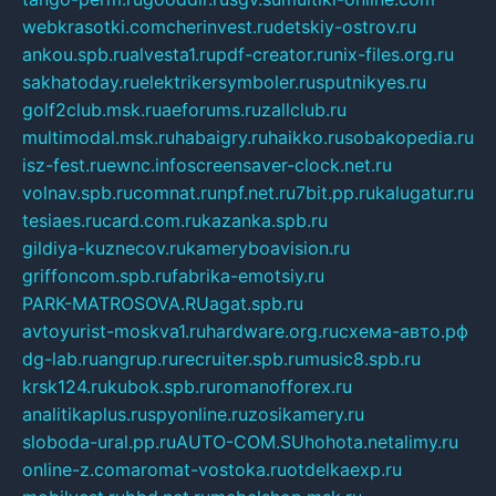
webkrasotki.com
cherinvest.ru
detskiy-ostrov.ru
ankou.spb.ru
alvesta1.ru
pdf-creator.ru
nix-files.org.ru
sakhatoday.ru
elektrikersymboler.ru
sputnikyes.ru
golf2club.msk.ru
aeforums.ru
zallclub.ru
multimodal.msk.ru
habaigry.ru
haikko.ru
sobakopedia.ru
isz-fest.ru
ewnc.info
screensaver-clock.net.ru
volnav.spb.ru
comnat.ru
npf.net.ru
7bit.pp.ru
kalugatur.ru
tesiaes.ru
card.com.ru
kazanka.spb.ru
gildiya-kuznecov.ru
kameryboavision.ru
griffoncom.spb.ru
fabrika-emotsiy.ru
PARK-MATROSOVA.RU
agat.spb.ru
avtoyurist-moskva1.ru
hardware.org.ru
схема-авто.рф
dg-lab.ru
angrup.ru
recruiter.spb.ru
music8.spb.ru
krsk124.ru
kubok.spb.ru
romanofforex.ru
analitikaplus.ru
spyonline.ru
zosikamery.ru
sloboda-ural.pp.ru
AUTO-COM.SU
hohota.net
alimy.ru
online-z.com
aromat-vostoka.ru
otdelkaexp.ru