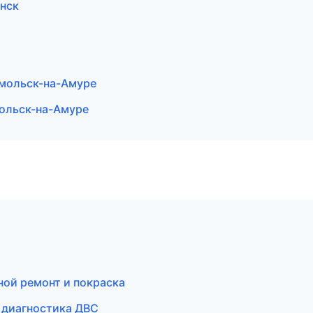
инск
омольск-на-Амуре
мольск-на-Амуре
ной ремонт и покраска
и диагностика ДВС