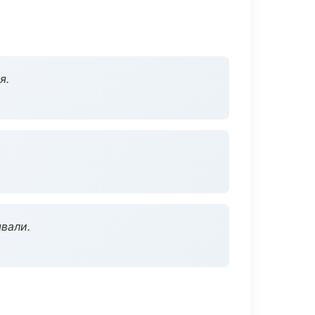
я.
вали.