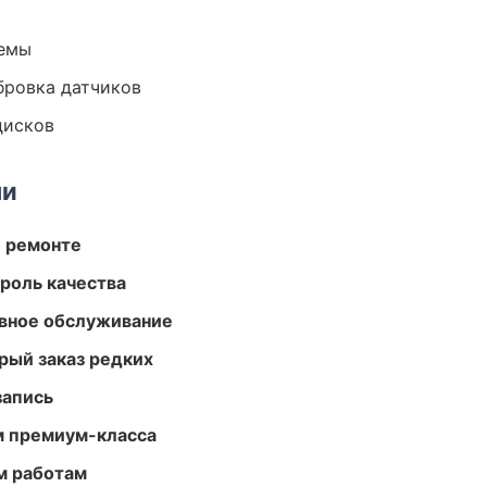
темы
ибровка датчиков
дисков
ми
и ремонте
роль качества
вное обслуживание
рый заказ редких
запись
м премиум-класса
м работам