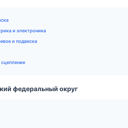
еска
трика и электроника
левое и подвеска
 сцепление
ский федеральный округ