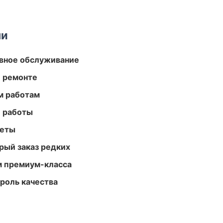
ми
вное обслуживание
и ремонте
м работам
е работы
меты
рый заказ редких
м премиум-класса
роль качества