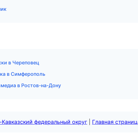
чик
ски в Череповец
еска в Симферополь
имедиа в Ростов-на-Дону
-Кавказский федеральный округ
|
Главная страниц