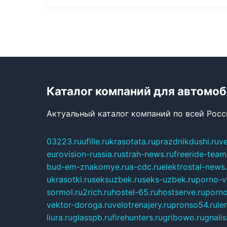
Каталог компаний для автомо
Актуальный каталог компаний по всей Рос
03223.ru
ufille.ru
krasotata.ru
prazdnikdushi.ru
v
eurovision-russia.ru
strah-news.ru
freeride-team
bud-em-znakomye.ru
a-cdc.ru
elektrostal-news.
ukrasotki.ru
seksuzbek.ru
seks-uzbek.ru
porno-v
sormol.ru
2rich.ru
hostel-65.ru
hostserve.ru
porno
vektor-doroga.ru
velotrenajery.ru
pronso54.ru
le
liura.ru
glasspb.ru
firehunters.ru
gribowo.ru
gnalis