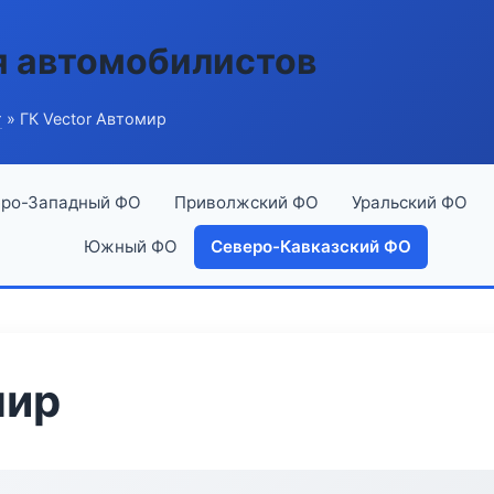
я автомобилистов
г
» ГК Vector Автомир
ро-Западный ФО
Приволжский ФО
Уральский ФО
Южный ФО
Северо-Кавказский ФО
мир