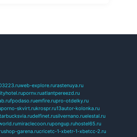
03223.ru
web-explore.ru
rastenuya.ru
tyhotel.ru
pornv.ru
atlantpereezd.ru
b.ru
fpodaso.ru
emfire.ru
pro-otdelky.ru
u
porno-skvirt.ru
krospr.ru
13autor-kolonka.ru
tarbucksvia.ru
delfinet.ru
silvernano.ru
elestal.ru
world.ru
miraclecoon.ru
pongup.ru
hostel65.ru
ru
shop-garena.ru
cricetc-1-xbetr-1-xbetcc-2.ru