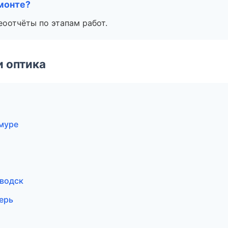
монте?
еоотчёты по этапам работ.
и оптика
Амуре
аводск
верь