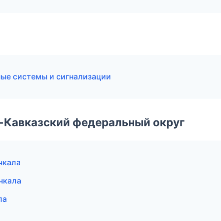
ные системы и сигнализации
о-Кавказский федеральный округ
чкала
чкала
ла