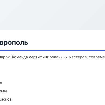
аврополь
марок. Команда сертифицированных мастеров, совреме
ия
темы
дисков