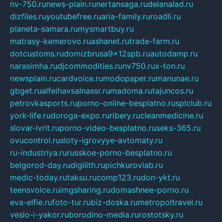
nv-750.ru
news-plain.ru
nertansaga.ru
delanalad.ru
dizfiles.ru
youtubefree.ru
aria-family.ru
roadli.ru
planeta-samara.ru
mysmartbuy.ru
matrasy-kemerovo.ru
ashanet.ru
trade-farm.ru
dotcustoms.ru
domizbrusa9x12spb.ru
autodamp.ru
narasimha.ru
djcommodities.ru
nv750.ru
x-ton.ru
newsplain.ru
cardvoice.ru
modopaper.ru
manunae.ru
gbget.ru
alfeihavsalnassr.ru
madoma.ru
tajuncos.ru
petrovkasports.ru
porno-online-besplatno.ru
splclub.ru
york-life.ru
doroga-expo.ru
ribery.ru
cleanmedicine.ru
slovar-ivrit.ru
porno-video-besplatno.ru
seks-365.ru
ovucontrol.ru
sloty-igrovyye-avtomaty.ru
ru-industriya.ru
russkoe-porno-besplatno.ru
belgorod-day.ru
digilith.ru
pichkurovlab.ru
medic-today.ru
taksu.ru
comp123.ru
don-ykt.ru
teensvoice.ru
imgsharing.ru
domashnee-porno.ru
eva-elfie.ru
foto-tur.ru
biz-doska.ru
metropoltravel.ru
veslo-i-yakor.ru
borodino-media.ru
rostotsky.ru