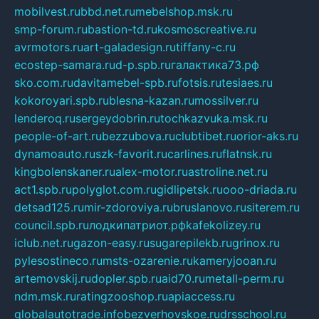
mobilvest.ru
bbd.net.ru
mebelshop.msk.ru
smp-forum.ru
bastion-td.ru
kosmoscreative.ru
avrmotors.ru
art-galadesign.ru
tiffany-c.ru
ecostep-samara.ru
d-p.spb.ru
галактика73.рф
sko.com.ru
davitamebel-spb.ru
fotsis.ru
tesiaes.ru
kokoroyari.spb.ru
blesna-kazan.ru
mossilver.ru
lenderoq.ru
sergeydobrin.ru
tochkazvuka.msk.ru
people-of-art.ru
bezzubova.ru
clubtibet.ru
orior-aks.ru
dynamoauto.ru
szk-favorit.ru
carlines.ru
flatnsk.ru
kingbolenskaner.ru
alex-motor.ru
astroline.net.ru
act1.spb.ru
polyglot.com.ru
gidlipetsk.ru
ooo-driada.ru
detsad125.ru
mir-zdoroviya.ru
bruslanovo.ru
siterem.ru
council.spb.ru
лодкипатриот.рф
kafekolizey.ru
iclub.net.ru
gazon-easy.ru
sugarepilekb.ru
grinox.ru
pylesostineco.ru
msts-ozarenie.ru
kameryjooan.ru
artemovskij.ru
dopler.spb.ru
aid70.ru
metall-perm.ru
ndm.msk.ru
ratingzooshop.ru
apiaccess.ru
globalautotrade.info
bezverhovskoe.ru
drsschool.ru