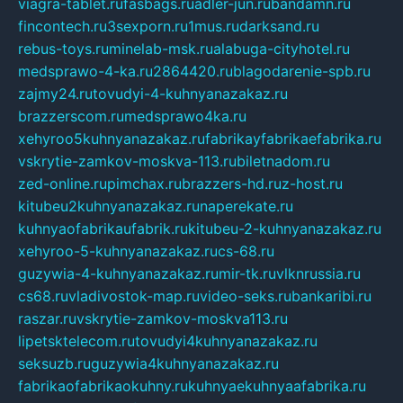
viagra-tablet.ru
fasbags.ru
adler-jun.ru
bandamn.ru
fincontech.ru
3sexporn.ru
1mus.ru
darksand.ru
rebus-toys.ru
minelab-msk.ru
alabuga-cityhotel.ru
medsprawo-4-ka.ru
2864420.ru
blagodarenie-spb.ru
zajmy24.ru
tovudyi-4-kuhnyanazakaz.ru
brazzerscom.ru
medsprawo4ka.ru
xehyroo5kuhnyanazakaz.ru
fabrikayfabrikaefabrika.ru
vskrytie-zamkov-moskva-113.ru
biletnadom.ru
zed-online.ru
pimchax.ru
brazzers-hd.ru
z-host.ru
kitubeu2kuhnyanazakaz.ru
naperekate.ru
kuhnyaofabrikaufabrik.ru
kitubeu-2-kuhnyanazakaz.ru
xehyroo-5-kuhnyanazakaz.ru
cs-68.ru
guzywia-4-kuhnyanazakaz.ru
mir-tk.ru
vlknrussia.ru
cs68.ru
vladivostok-map.ru
video-seks.ru
bankaribi.ru
raszar.ru
vskrytie-zamkov-moskva113.ru
lipetsktelecom.ru
tovudyi4kuhnyanazakaz.ru
seksuzb.ru
guzywia4kuhnyanazakaz.ru
fabrikaofabrikaokuhny.ru
kuhnyaekuhnyaafabrika.ru