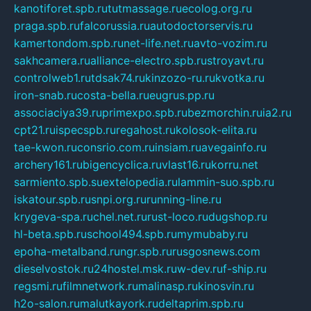
kanotiforet.spb.ru
tutmassage.ru
ecolog.org.ru
praga.spb.ru
falcorussia.ru
autodoctorservis.ru
kamertondom.spb.ru
net-life.net.ru
avto-vozim.ru
sakhcamera.ru
alliance-electro.spb.ru
stroyavt.ru
controlweb1.ru
tdsak74.ru
kinzozo-ru.ru
kvotka.ru
iron-snab.ru
costa-bella.ru
eugrus.pp.ru
associaciya39.ru
primexpo.spb.ru
bezmorchin.ru
ia2.ru
cpt21.ru
ispecspb.ru
regahost.ru
kolosok-elita.ru
tae-kwon.ru
consrio.com.ru
insiam.ru
avegainfo.ru
archery161.ru
bigencyclica.ru
vlast16.ru
korru.net
sarmiento.spb.su
extelopedia.ru
lammin-suo.spb.ru
iskatour.spb.ru
snpi.org.ru
running-line.ru
krygeva-spa.ru
chel.net.ru
rust-loco.ru
dugshop.ru
hl-beta.spb.ru
school494.spb.ru
mymubaby.ru
epoha-metalband.ru
ngr.spb.ru
rusgosnews.com
dieselvostok.ru
24hostel.msk.ru
w-dev.ru
f-ship.ru
regsmi.ru
filmnetwork.ru
malinasp.ru
kinosvin.ru
h2o-salon.ru
malutkayork.ru
deltaprim.spb.ru