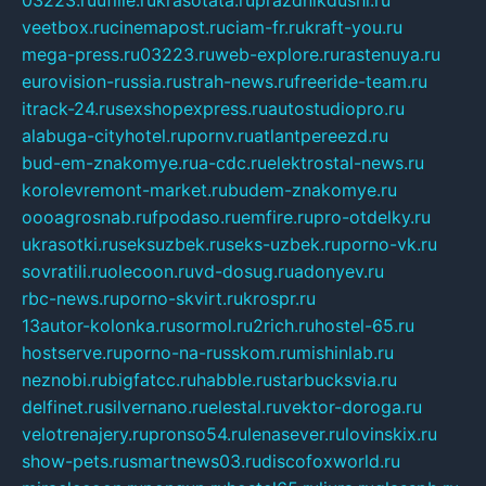
03223.ru
ufille.ru
krasotata.ru
prazdnikdushi.ru
veetbox.ru
cinemapost.ru
ciam-fr.ru
kraft-you.ru
mega-press.ru
03223.ru
web-explore.ru
rastenuya.ru
eurovision-russia.ru
strah-news.ru
freeride-team.ru
itrack-24.ru
sexshopexpress.ru
autostudiopro.ru
alabuga-cityhotel.ru
pornv.ru
atlantpereezd.ru
bud-em-znakomye.ru
a-cdc.ru
elektrostal-news.ru
korolevremont-market.ru
budem-znakomye.ru
oooagrosnab.ru
fpodaso.ru
emfire.ru
pro-otdelky.ru
ukrasotki.ru
seksuzbek.ru
seks-uzbek.ru
porno-vk.ru
sovratili.ru
olecoon.ru
vd-dosug.ru
adonyev.ru
rbc-news.ru
porno-skvirt.ru
krospr.ru
13autor-kolonka.ru
sormol.ru
2rich.ru
hostel-65.ru
hostserve.ru
porno-na-russkom.ru
mishinlab.ru
neznobi.ru
bigfatcc.ru
habble.ru
starbucksvia.ru
delfinet.ru
silvernano.ru
elestal.ru
vektor-doroga.ru
velotrenajery.ru
pronso54.ru
lenasever.ru
lovinskix.ru
show-pets.ru
smartnews03.ru
discofoxworld.ru