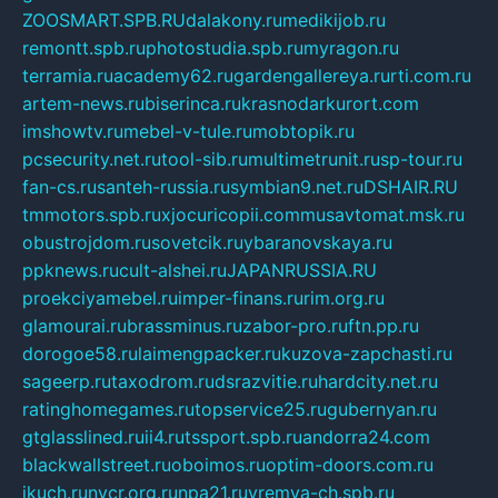
ZOOSMART.SPB.RU
dalakony.ru
medikijob.ru
remontt.spb.ru
photostudia.spb.ru
myragon.ru
terramia.ru
academy62.ru
gardengallereya.ru
rti.com.ru
artem-news.ru
biserinca.ru
krasnodarkurort.com
imshowtv.ru
mebel-v-tule.ru
mobtopik.ru
pcsecurity.net.ru
tool-sib.ru
multimetrunit.ru
sp-tour.ru
fan-cs.ru
santeh-russia.ru
symbian9.net.ru
DSHAIR.RU
tmmotors.spb.ru
xjocuricopii.com
musavtomat.msk.ru
obustrojdom.ru
sovetcik.ru
ybaranovskaya.ru
ppknews.ru
cult-alshei.ru
JAPANRUSSIA.RU
proekciyamebel.ru
imper-finans.ru
rim.org.ru
glamourai.ru
brassminus.ru
zabor-pro.ru
ftn.pp.ru
dorogoe58.ru
laimengpacker.ru
kuzova-zapchasti.ru
sageerp.ru
taxodrom.ru
dsrazvitie.ru
hardcity.net.ru
ratinghomegames.ru
topservice25.ru
gubernyan.ru
gtglasslined.ru
ii4.ru
tssport.spb.ru
andorra24.com
blackwallstreet.ru
oboimos.ru
optim-doors.com.ru
ikuch.ru
nycr.org.ru
npa21.ru
vremya-ch.spb.ru