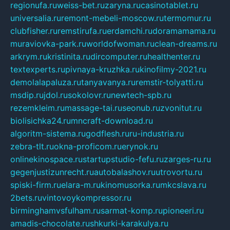
regionufa.ru
weiss-bet.ru
zaryna.ru
casinotablet.ru
universalia.ru
remont-mebeli-moscow.ru
termomur.ru
clubfisher.ru
remstirufa.ru
erdamchi.ru
doramamama.ru
muraviovka-park.ru
worldofwoman.ru
clean-dreams.ru
arkrym.ru
kristinita.ru
dircomputer.ru
healthenter.ru
textexperts.ru
pivnaya-kruzhka.ru
kinofilmy-2021.ru
demolalapaluza.ru
tanyavanya.ru
remstir-tolyatti.ru
msdip.ru
jdol.ru
sokolovr.ru
newtech-spb.ru
rezemkleim.ru
massage-tai.ru
seonub.ru
zvonitut.ru
biolisichka24.ru
mncraft-download.ru
algoritm-sistema.ru
godflesh.ru
ru-industria.ru
zebra-tlt.ru
okna-proficom.ru
erynok.ru
onlinekinospace.ru
startupstudio-fefu.ru
zarges-ru.ru
gegenjustizunrecht.ru
autobalashov.ru
utrovortu.ru
spiski-firm.ru
elara-m.ru
kinomusorka.ru
mkcslava.ru
2bets.ru
vintovoykompressor.ru
birminghamvsfulham.ru
sarmat-komp.ru
pioneeri.ru
amadis-chocolate.ru
shkurki-karakulya.ru