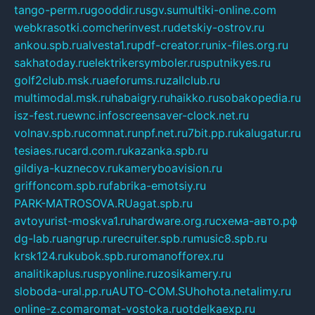
tango-perm.ru
gooddir.ru
sgv.su
multiki-online.com
webkrasotki.com
cherinvest.ru
detskiy-ostrov.ru
ankou.spb.ru
alvesta1.ru
pdf-creator.ru
nix-files.org.ru
sakhatoday.ru
elektrikersymboler.ru
sputnikyes.ru
golf2club.msk.ru
aeforums.ru
zallclub.ru
multimodal.msk.ru
habaigry.ru
haikko.ru
sobakopedia.ru
isz-fest.ru
ewnc.info
screensaver-clock.net.ru
volnav.spb.ru
comnat.ru
npf.net.ru
7bit.pp.ru
kalugatur.ru
tesiaes.ru
card.com.ru
kazanka.spb.ru
gildiya-kuznecov.ru
kameryboavision.ru
griffoncom.spb.ru
fabrika-emotsiy.ru
PARK-MATROSOVA.RU
agat.spb.ru
avtoyurist-moskva1.ru
hardware.org.ru
схема-авто.рф
dg-lab.ru
angrup.ru
recruiter.spb.ru
music8.spb.ru
krsk124.ru
kubok.spb.ru
romanofforex.ru
analitikaplus.ru
spyonline.ru
zosikamery.ru
sloboda-ural.pp.ru
AUTO-COM.SU
hohota.net
alimy.ru
online-z.com
aromat-vostoka.ru
otdelkaexp.ru