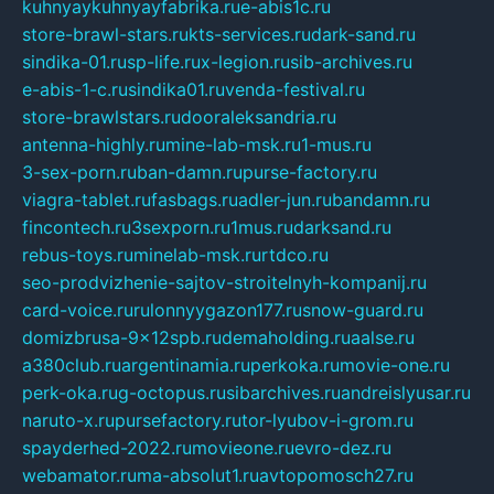
kuhnyaykuhnyayfabrika.ru
e-abis1c.ru
store-brawl-stars.ru
kts-services.ru
dark-sand.ru
sindika-01.ru
sp-life.ru
x-legion.ru
sib-archives.ru
e-abis-1-c.ru
sindika01.ru
venda-festival.ru
store-brawlstars.ru
dooraleksandria.ru
antenna-highly.ru
mine-lab-msk.ru
1-mus.ru
3-sex-porn.ru
ban-damn.ru
purse-factory.ru
viagra-tablet.ru
fasbags.ru
adler-jun.ru
bandamn.ru
fincontech.ru
3sexporn.ru
1mus.ru
darksand.ru
rebus-toys.ru
minelab-msk.ru
rtdco.ru
seo-prodvizhenie-sajtov-stroitelnyh-kompanij.ru
card-voice.ru
rulonnyygazon177.ru
snow-guard.ru
domizbrusa-9x12spb.ru
demaholding.ru
aalse.ru
a380club.ru
argentinamia.ru
perkoka.ru
movie-one.ru
perk-oka.ru
g-octopus.ru
sibarchives.ru
andreislyusar.ru
naruto-x.ru
pursefactory.ru
tor-lyubov-i-grom.ru
spayderhed-2022.ru
movieone.ru
evro-dez.ru
webamator.ru
ma-absolut1.ru
avtopomosch27.ru