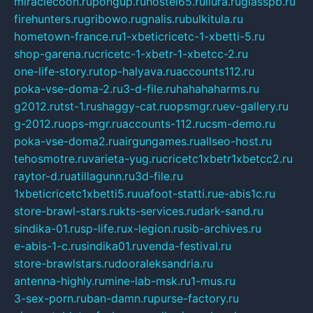
miraclecoon.ru
pongup.ru
hostel65.ru
liura.ru
glasspb.ru
firehunters.ru
gribowo.ru
gnalis.ru
bulkitula.ru
hometown-france.ru
1-xbeticricetc-1-xbetti-5.ru
shop-garena.ru
cricetc-1-xbetr-1-xbetcc-2.ru
one-life-story.ru
top-halyava.ru
accounts112.ru
poka-vse-doma-2.ru
3-d-file.ru
hahahaharms.ru
g2012.ru
tst-1.ru
shaggy-cat.ru
opsmgr.ru
ev-gallery.ru
g-2012.ru
ops-mgr.ru
accounts-112.ru
csm-demo.ru
poka-vse-doma2.ru
airgungames.ru
allseo-host.ru
tehosmotre.ru
varieta-yug.ru
cricetc1xbetr1xbetcc2.ru
raytor-d.ru
atillagunn.ru
3d-file.ru
1xbeticricetc1xbetti5.ru
uafoot-statti.ru
e-abis1c.ru
store-brawl-stars.ru
kts-services.ru
dark-sand.ru
sindika-01.ru
sp-life.ru
x-legion.ru
sib-archives.ru
e-abis-1-c.ru
sindika01.ru
venda-festival.ru
store-brawlstars.ru
dooraleksandria.ru
antenna-highly.ru
mine-lab-msk.ru
1-mus.ru
3-sex-porn.ru
ban-damn.ru
purse-factory.ru