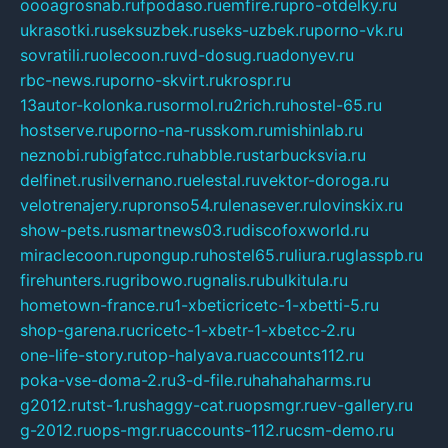
oooagrosnab.ru
fpodaso.ru
emfire.ru
pro-otdelky.ru
ukrasotki.ru
seksuzbek.ru
seks-uzbek.ru
porno-vk.ru
sovratili.ru
olecoon.ru
vd-dosug.ru
adonyev.ru
rbc-news.ru
porno-skvirt.ru
krospr.ru
13autor-kolonka.ru
sormol.ru
2rich.ru
hostel-65.ru
hostserve.ru
porno-na-russkom.ru
mishinlab.ru
neznobi.ru
bigfatcc.ru
habble.ru
starbucksvia.ru
delfinet.ru
silvernano.ru
elestal.ru
vektor-doroga.ru
velotrenajery.ru
pronso54.ru
lenasever.ru
lovinskix.ru
show-pets.ru
smartnews03.ru
discofoxworld.ru
miraclecoon.ru
pongup.ru
hostel65.ru
liura.ru
glasspb.ru
firehunters.ru
gribowo.ru
gnalis.ru
bulkitula.ru
hometown-france.ru
1-xbeticricetc-1-xbetti-5.ru
shop-garena.ru
cricetc-1-xbetr-1-xbetcc-2.ru
one-life-story.ru
top-halyava.ru
accounts112.ru
poka-vse-doma-2.ru
3-d-file.ru
hahahaharms.ru
g2012.ru
tst-1.ru
shaggy-cat.ru
opsmgr.ru
ev-gallery.ru
g-2012.ru
ops-mgr.ru
accounts-112.ru
csm-demo.ru