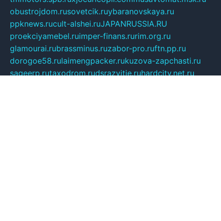
obustrojdom.ru
sovetcik.ru
ybaranovskaya.ru
ppknews.ru
cult-alshei.ru
JAPANRUSSIA.RU
proekciyamebel.ru
imper-finans.ru
rim.org.ru
glamourai.ru
brassminus.ru
zabor-pro.ru
ftn.pp.ru
dorogoe58.ru
laimengpacker.ru
kuzova-zapchasti.ru
sageerp.ru
taxodrom.ru
dsrazvitie.ru
hardcity.net.ru
ratinghomegames.ru
topservice25.ru
gubernyan.ru
gtglasslined.ru
ii4.ru
tssport.spb.ru
andorra24.com
blackwallstreet.ru
oboimos.ru
optim-doors.com.ru
ikuch.ru
nycr.org.ru
npa21.ru
vremya-ch.spb.ru
desert000.ru
ivtorgi.ru
ifiori.ru
catalog-statei.ru
dcv.org.ru
spetsmaster174.ru
ipkameryhiseeu.ru
dum26.ru
ruspol.spb.ru
fr-opendp.ru
kam-solnyshko.ru
cheyenne-arapaho.ru
sevzapmetal.spb.ru
ted-lapidus.spb.ru
parasite-eliminator.ru
sigma-complete.ru
modernworld.ru
dama-moda.ru
eholot-group.ru
sk-nvkz.ru
DRONGOLD.RU