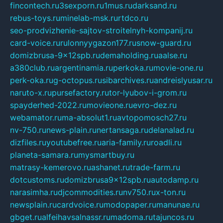
fincontech.ru
3sexporn.ru
1mus.ru
darksand.ru
rebus-toys.ru
minelab-msk.ru
rtdco.ru
seo-prodvizhenie-sajtov-stroitelnyh-kompanij.ru
card-voice.ru
rulonnyygazon177.ru
snow-guard.ru
domizbrusa-9x12spb.ru
demaholding.ru
aalse.ru
a380club.ru
argentinamia.ru
perkoka.ru
movie-one.ru
perk-oka.ru
g-octopus.ru
sibarchives.ru
andreislyusar.ru
naruto-x.ru
pursefactory.ru
tor-lyubov-i-grom.ru
spayderhed-2022.ru
movieone.ru
evro-dez.ru
webamator.ru
ma-absolut1.ru
avtopomosch27.ru
nv-750.ru
news-plain.ru
nertansaga.ru
delanalad.ru
dizfiles.ru
youtubefree.ru
aria-family.ru
roadli.ru
planeta-samara.ru
mysmartbuy.ru
matrasy-kemerovo.ru
ashanet.ru
trade-farm.ru
dotcustoms.ru
domizbrusa9x12spb.ru
autodamp.ru
narasimha.ru
djcommodities.ru
nv750.ru
x-ton.ru
newsplain.ru
cardvoice.ru
modopaper.ru
manunae.ru
gbget.ru
alfeihavsalnassr.ru
madoma.ru
tajuncos.ru