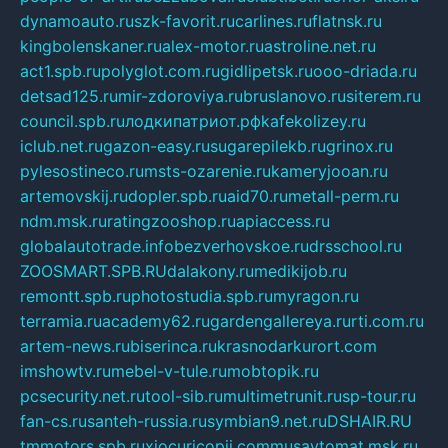
dynamoauto.ru
szk-favorit.ru
carlines.ru
flatnsk.ru
kingbolenskaner.ru
alex-motor.ru
astroline.net.ru
act1.spb.ru
polyglot.com.ru
gidlipetsk.ru
ooo-driada.ru
detsad125.ru
mir-zdoroviya.ru
bruslanovo.ru
siterem.ru
council.spb.ru
лодкипатриот.рф
kafekolizey.ru
iclub.net.ru
gazon-easy.ru
sugarepilekb.ru
grinox.ru
pylesostineco.ru
msts-ozarenie.ru
kameryjooan.ru
artemovskij.ru
dopler.spb.ru
aid70.ru
metall-perm.ru
ndm.msk.ru
ratingzooshop.ru
apiaccess.ru
globalautotrade.info
bezverhovskoe.ru
drsschool.ru
ZOOSMART.SPB.RU
dalakony.ru
medikijob.ru
remontt.spb.ru
photostudia.spb.ru
myragon.ru
terramia.ru
academy62.ru
gardengallereya.ru
rti.com.ru
artem-news.ru
biserinca.ru
krasnodarkurort.com
imshowtv.ru
mebel-v-tule.ru
mobtopik.ru
pcsecurity.net.ru
tool-sib.ru
multimetrunit.ru
sp-tour.ru
fan-cs.ru
santeh-russia.ru
symbian9.net.ru
DSHAIR.RU
tmmotors.spb.ru
xjocuricopii.com
musavtomat.msk.ru