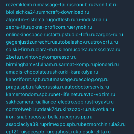
rezemkleim.ru
massage-tai.ru
seonub.ru
zvonitut.ru
biolisichka24.ru
mncraft-download.ru
algoritm-sistema.ru
godflesh.ru
ru-industria.ru
zebra-tlt.ru
okna-proficom.ru
erynok.ru
onlinekinospace.ru
startupstudio-fefu.ru
zarges-ru.ru
gegenjustizunrecht.ru
autobalashov.ru
utrovortu.ru
spiski-firm.ru
elara-m.ru
kinomusorka.ru
mkcslava.ru
2bets.ru
vintovoykompressor.ru
birminghamvsfulham.ru
sarmat-komp.ru
pioneeri.ru
amadis-chocolate.ru
shkurki-karakulya.ru
kanotiforet.spb.ru
tutmassage.ru
ecolog.org.ru
praga.spb.ru
falcorussia.ru
autodoctorservis.ru
kamertondom.spb.ru
net-life.net.ru
avto-vozim.ru
sakhcamera.ru
alliance-electro.spb.ru
stroyavt.ru
controlweb1.ru
tdsak74.ru
kinzozo-ru.ru
kvotka.ru
iron-snab.ru
costa-bella.ru
eugrus.pp.ru
associaciya39.ru
primexpo.spb.ru
bezmorchin.ru
ia2.ru
cpt21.ru
ispecspb.ru
regahost.ru
kolosok-elita.ru