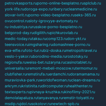
petrovkasports.ru
porno-online-besplatno.ru
splclub.ru
york-life.ru
doroga-expo.ru
ribery.ru
cleanmedicine.ru
slovar-ivrit.ru
porno-video-besplatno.ru
seks-365.ru
ovucontrol.ru
sloty-igrovyye-avtomaty.ru
ru-industriya.ru
russkoe-porno-besplatno.ru
belgorod-day.ru
digilith.ru
pichkurovlab.ru
medic-today.ru
taksu.ru
comp123.ru
don-ykt.ru
teensvoice.ru
imgsharing.ru
domashnee-porno.ru
eva-elfie.ru
foto-tur.ru
biz-doska.ru
metropoltravel.ru
veslo-i-yakor.ru
borodino-media.ru
rostotsky.ru
regionufa.ru
weiss-bet.ru
zaryna.ru
casinotablet.ru
universalia.ru
remont-mebeli-moscow.ru
termomur.ru
clubfisher.ru
remstirufa.ru
erdamchi.ru
doramamama.ru
muraviovka-park.ru
worldofwoman.ru
clean-dreams.ru
arkrym.ru
kristinita.ru
dircomputer.ru
healthenter.ru
textexperts.ru
pivnaya-kruzhka.ru
kinofilmy-2021.ru
demolalapaluza.ru
tanyavanya.ru
remstir-tolyatti.ru
msdip.ru
jdol.ru
sokolovr.ru
newtech-spb.ru