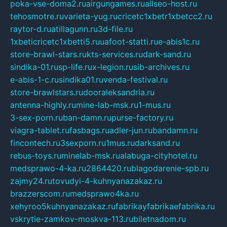
poka-vse-doma2.ru
airgungames.ru
allseo-host.ru
tehosmotre.ru
varieta-yug.ru
cricetc1xbetr1xbetcc2.ru
raytor-d.ru
atillagunn.ru
3d-file.ru
1xbeticricetc1xbetti5.ru
uafoot-statti.ru
e-abis1c.ru
store-brawl-stars.ru
kts-services.ru
dark-sand.ru
sindika-01.ru
sp-life.ru
x-legion.ru
sib-archives.ru
e-abis-1-c.ru
sindika01.ru
venda-festival.ru
store-brawlstars.ru
dooraleksandria.ru
antenna-highly.ru
mine-lab-msk.ru
1-mus.ru
3-sex-porn.ru
ban-damn.ru
purse-factory.ru
viagra-tablet.ru
fasbags.ru
adler-jun.ru
bandamn.ru
fincontech.ru
3sexporn.ru
1mus.ru
darksand.ru
rebus-toys.ru
minelab-msk.ru
alabuga-cityhotel.ru
medsprawo-4-ka.ru
2864420.ru
blagodarenie-spb.ru
zajmy24.ru
tovudyi-4-kuhnyanazakaz.ru
brazzerscom.ru
medsprawo4ka.ru
xehyroo5kuhnyanazakaz.ru
fabrikayfabrikaefabrika.ru
vskrytie-zamkov-moskva-113.ru
biletnadom.ru