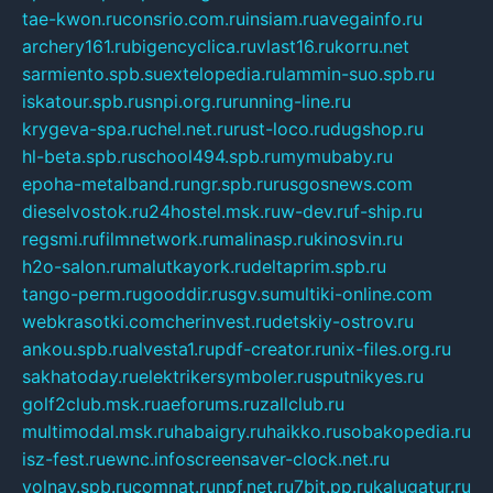
tae-kwon.ru
consrio.com.ru
insiam.ru
avegainfo.ru
archery161.ru
bigencyclica.ru
vlast16.ru
korru.net
sarmiento.spb.su
extelopedia.ru
lammin-suo.spb.ru
iskatour.spb.ru
snpi.org.ru
running-line.ru
krygeva-spa.ru
chel.net.ru
rust-loco.ru
dugshop.ru
hl-beta.spb.ru
school494.spb.ru
mymubaby.ru
epoha-metalband.ru
ngr.spb.ru
rusgosnews.com
dieselvostok.ru
24hostel.msk.ru
w-dev.ru
f-ship.ru
regsmi.ru
filmnetwork.ru
malinasp.ru
kinosvin.ru
h2o-salon.ru
malutkayork.ru
deltaprim.spb.ru
tango-perm.ru
gooddir.ru
sgv.su
multiki-online.com
webkrasotki.com
cherinvest.ru
detskiy-ostrov.ru
ankou.spb.ru
alvesta1.ru
pdf-creator.ru
nix-files.org.ru
sakhatoday.ru
elektrikersymboler.ru
sputnikyes.ru
golf2club.msk.ru
aeforums.ru
zallclub.ru
multimodal.msk.ru
habaigry.ru
haikko.ru
sobakopedia.ru
isz-fest.ru
ewnc.info
screensaver-clock.net.ru
volnav.spb.ru
comnat.ru
npf.net.ru
7bit.pp.ru
kalugatur.ru