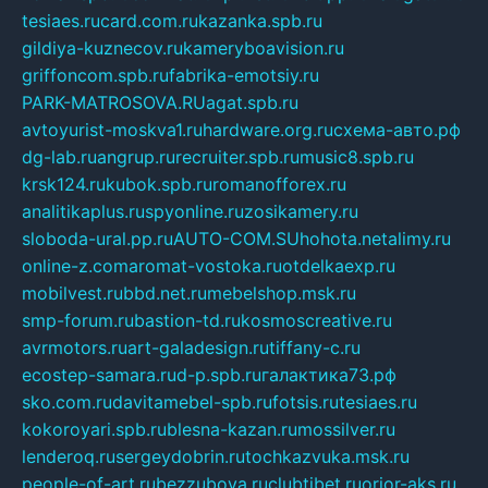
tesiaes.ru
card.com.ru
kazanka.spb.ru
gildiya-kuznecov.ru
kameryboavision.ru
griffoncom.spb.ru
fabrika-emotsiy.ru
PARK-MATROSOVA.RU
agat.spb.ru
avtoyurist-moskva1.ru
hardware.org.ru
схема-авто.рф
dg-lab.ru
angrup.ru
recruiter.spb.ru
music8.spb.ru
krsk124.ru
kubok.spb.ru
romanofforex.ru
analitikaplus.ru
spyonline.ru
zosikamery.ru
sloboda-ural.pp.ru
AUTO-COM.SU
hohota.net
alimy.ru
online-z.com
aromat-vostoka.ru
otdelkaexp.ru
mobilvest.ru
bbd.net.ru
mebelshop.msk.ru
smp-forum.ru
bastion-td.ru
kosmoscreative.ru
avrmotors.ru
art-galadesign.ru
tiffany-c.ru
ecostep-samara.ru
d-p.spb.ru
галактика73.рф
sko.com.ru
davitamebel-spb.ru
fotsis.ru
tesiaes.ru
kokoroyari.spb.ru
blesna-kazan.ru
mossilver.ru
lenderoq.ru
sergeydobrin.ru
tochkazvuka.msk.ru
people-of-art.ru
bezzubova.ru
clubtibet.ru
orior-aks.ru