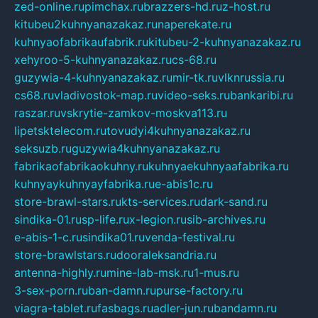
zed-online.ru
pimchax.ru
brazzers-hd.ru
z-host.ru
kitubeu2kuhnyanazakaz.ru
naperekate.ru
kuhnyaofabrikaufabrik.ru
kitubeu-2-kuhnyanazakaz.ru
xehyroo-5-kuhnyanazakaz.ru
cs-68.ru
guzywia-4-kuhnyanazakaz.ru
mir-tk.ru
vlknrussia.ru
cs68.ru
vladivostok-map.ru
video-seks.ru
bankaribi.ru
raszar.ru
vskrytie-zamkov-moskva113.ru
lipetsktelecom.ru
tovudyi4kuhnyanazakaz.ru
seksuzb.ru
guzywia4kuhnyanazakaz.ru
fabrikaofabrikaokuhny.ru
kuhnyaekuhnyaafabrika.ru
kuhnyaykuhnyayfabrika.ru
e-abis1c.ru
store-brawl-stars.ru
kts-services.ru
dark-sand.ru
sindika-01.ru
sp-life.ru
x-legion.ru
sib-archives.ru
e-abis-1-c.ru
sindika01.ru
venda-festival.ru
store-brawlstars.ru
dooraleksandria.ru
antenna-highly.ru
mine-lab-msk.ru
1-mus.ru
3-sex-porn.ru
ban-damn.ru
purse-factory.ru
viagra-tablet.ru
fasbags.ru
adler-jun.ru
bandamn.ru