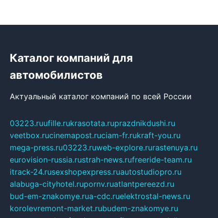
Каталог компаний для
автомобилистов
Актуальный каталог компаний по всей России
03223.ru
ufille.ru
krasotata.ru
prazdnikdushi.ru
veetbox.ru
cinemapost.ru
ciam-fr.ru
kraft-you.ru
mega-press.ru
03223.ru
web-explore.ru
rastenuya.ru
eurovision-russia.ru
strah-news.ru
freeride-team.ru
itrack-24.ru
sexshopexpress.ru
autostudiopro.ru
alabuga-cityhotel.ru
pornv.ru
atlantpereezd.ru
bud-em-znakomye.ru
a-cdc.ru
elektrostal-news.ru
korolevremont-market.ru
budem-znakomye.ru