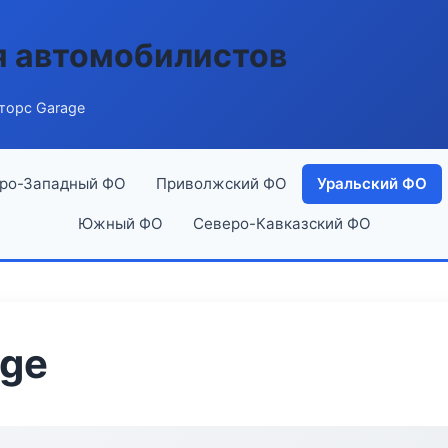
я автомобилистов
торс Garage
ро-Западный ФО
Приволжский ФО
Уральский ФО
Южный ФО
Северо-Кавказский ФО
age