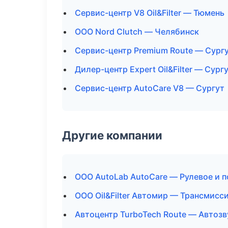
Сервис-центр V8 Oil&Filter — Тюмень
ООО Nord Clutch — Челябинск
Сервис-центр Premium Route — Сург
Дилер-центр Expert Oil&Filter — Сург
Сервис-центр AutoCare V8 — Сургут
Другие компании
ООО AutoLab AutoCare — Рулевое и п
ООО Oil&Filter Автомир — Трансмисси
Автоцентр TurboTech Route — Автозв