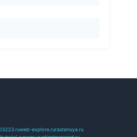
03223.ru
web-explore.ru
rastenuya.ru