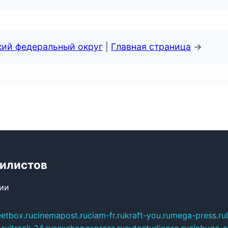
кий федеральный округ
|
Главная страница
→
билистов
сии
eetbox.ru
cinemapost.ru
ciam-fr.ru
kraft-you.ru
mega-press.ru