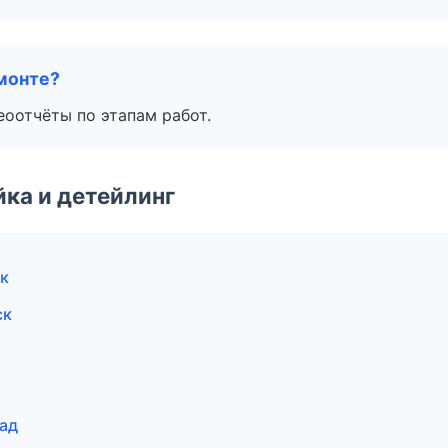
монте?
еоотчёты по этапам работ.
ка и детейлинг
к
ск
рад