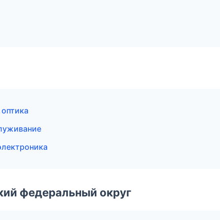
 оптика
служивание
электроника
ский федеральный округ