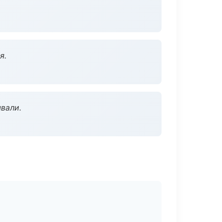
я.
вали.