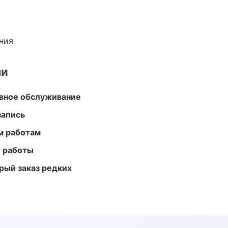
ния
ми
вное обслуживание
запись
м работам
е работы
рый заказ редких