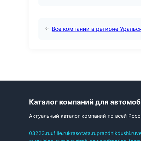
←
Все компании в регионе Уральс
Каталог компаний для автомо
Актуальный каталог компаний по всей Рос
03223.ru
ufille.ru
krasotata.ru
prazdnikdushi.ru
v