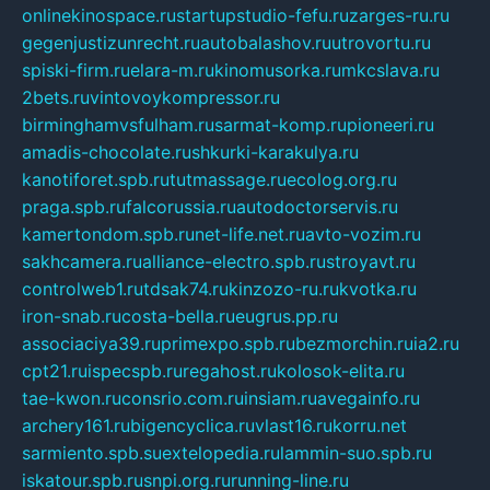
onlinekinospace.ru
startupstudio-fefu.ru
zarges-ru.ru
gegenjustizunrecht.ru
autobalashov.ru
utrovortu.ru
spiski-firm.ru
elara-m.ru
kinomusorka.ru
mkcslava.ru
2bets.ru
vintovoykompressor.ru
birminghamvsfulham.ru
sarmat-komp.ru
pioneeri.ru
amadis-chocolate.ru
shkurki-karakulya.ru
kanotiforet.spb.ru
tutmassage.ru
ecolog.org.ru
praga.spb.ru
falcorussia.ru
autodoctorservis.ru
kamertondom.spb.ru
net-life.net.ru
avto-vozim.ru
sakhcamera.ru
alliance-electro.spb.ru
stroyavt.ru
controlweb1.ru
tdsak74.ru
kinzozo-ru.ru
kvotka.ru
iron-snab.ru
costa-bella.ru
eugrus.pp.ru
associaciya39.ru
primexpo.spb.ru
bezmorchin.ru
ia2.ru
cpt21.ru
ispecspb.ru
regahost.ru
kolosok-elita.ru
tae-kwon.ru
consrio.com.ru
insiam.ru
avegainfo.ru
archery161.ru
bigencyclica.ru
vlast16.ru
korru.net
sarmiento.spb.su
extelopedia.ru
lammin-suo.spb.ru
iskatour.spb.ru
snpi.org.ru
running-line.ru