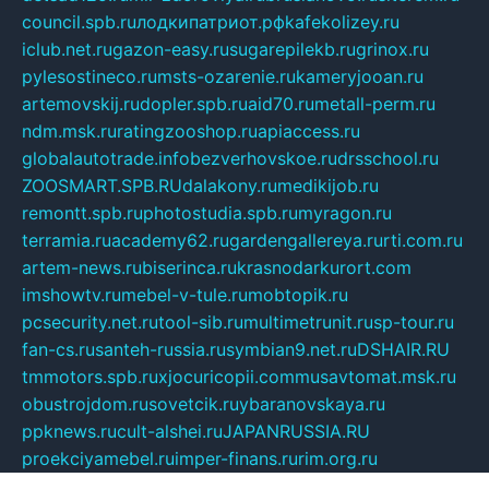
council.spb.ru
лодкипатриот.рф
kafekolizey.ru
iclub.net.ru
gazon-easy.ru
sugarepilekb.ru
grinox.ru
pylesostineco.ru
msts-ozarenie.ru
kameryjooan.ru
artemovskij.ru
dopler.spb.ru
aid70.ru
metall-perm.ru
ndm.msk.ru
ratingzooshop.ru
apiaccess.ru
globalautotrade.info
bezverhovskoe.ru
drsschool.ru
ZOOSMART.SPB.RU
dalakony.ru
medikijob.ru
remontt.spb.ru
photostudia.spb.ru
myragon.ru
terramia.ru
academy62.ru
gardengallereya.ru
rti.com.ru
artem-news.ru
biserinca.ru
krasnodarkurort.com
imshowtv.ru
mebel-v-tule.ru
mobtopik.ru
pcsecurity.net.ru
tool-sib.ru
multimetrunit.ru
sp-tour.ru
fan-cs.ru
santeh-russia.ru
symbian9.net.ru
DSHAIR.RU
tmmotors.spb.ru
xjocuricopii.com
musavtomat.msk.ru
obustrojdom.ru
sovetcik.ru
ybaranovskaya.ru
ppknews.ru
cult-alshei.ru
JAPANRUSSIA.RU
proekciyamebel.ru
imper-finans.ru
rim.org.ru
glamourai.ru
brassminus.ru
zabor-pro.ru
ftn.pp.ru