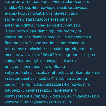
store-brawl-stars.ru
kts-services.ru
dark-sand.ru
sindika-01.ru
sp-life.ru
x-legion.ru
sib-archives.ru
e-abis-1-c.ru
sindika01.ru
venda-festival.ru
store-brawlstars.ru
dooraleksandria.ru
antenna-highly.ru
mine-lab-msk.ru
1-mus.ru
3-sex-porn.ru
ban-damn.ru
purse-factory.ru
viagra-tablet.ru
fasbags.ru
adler-jun.ru
bandamn.ru
fincontech.ru
3sexporn.ru
1mus.ru
darksand.ru
rebus-toys.ru
minelab-msk.ru
alabuga-cityhotel.ru
medsprawo-4-ka.ru
2864420.ru
blagodarenie-spb.ru
zajmy24.ru
tovudyi-4-kuhnyanazakaz.ru
brazzerscom.ru
medsprawo4ka.ru
xehyroo5kuhnyanazakaz.ru
fabrikayfabrikaefabrika.ru
vskrytie-zamkov-moskva-113.ru
biletnadom.ru
zed-online.ru
pimchax.ru
brazzers-hd.ru
z-host.ru
kitubeu2kuhnyanazakaz.ru
naperekate.ru
kuhnyaofabrikaufabrik.ru
kitubeu-2-kuhnyanazakaz.ru
xehyroo-5-kuhnyanazakaz.ru
cs-68.ru