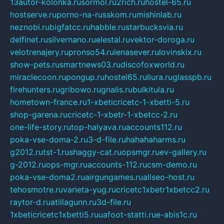
13autor-kolonka.ru
sormol.ru
2rich.ru
hostel-65.ru
hostserve.ru
porno-na-russkom.ru
mishinlab.ru
neznobi.ru
bigfatcc.ru
habble.ru
starbucksvia.ru
delfinet.ru
silvernano.ru
elestal.ru
vektor-doroga.ru
velotrenajery.ru
pronso54.ru
lenasever.ru
lovinskix.ru
show-pets.ru
smartnews03.ru
discofoxworld.ru
miraclecoon.ru
pongup.ru
hostel65.ru
liura.ru
glasspb.ru
firehunters.ru
gribowo.ru
gnalis.ru
bulkitula.ru
hometown-france.ru
1-xbeticricetc-1-xbetti-5.ru
shop-garena.ru
cricetc-1-xbetr-1-xbetcc-2.ru
one-life-story.ru
top-halyava.ru
accounts112.ru
poka-vse-doma-2.ru
3-d-file.ru
hahahaharms.ru
g2012.ru
tst-1.ru
shaggy-cat.ru
opsmgr.ru
ev-gallery.ru
g-2012.ru
ops-mgr.ru
accounts-112.ru
csm-demo.ru
poka-vse-doma2.ru
airgungames.ru
allseo-host.ru
tehosmotre.ru
varieta-yug.ru
cricetc1xbetr1xbetcc2.ru
raytor-d.ru
atillagunn.ru
3d-file.ru
1xbeticricetc1xbetti5.ru
uafoot-statti.ru
e-abis1c.ru