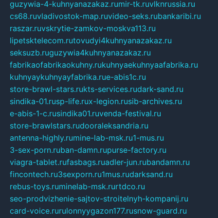
guzywia-4-kuhnyanazakaz.ru
mir-tk.ru
vlknrussia.ru
cs68.ru
vladivostok-map.ru
video-seks.ru
bankaribi.ru
raszar.ru
vskrytie-zamkov-moskva113.ru
lipetsktelecom.ru
tovudyi4kuhnyanazakaz.ru
seksuzb.ru
guzywia4kuhnyanazakaz.ru
fabrikaofabrikaokuhny.ru
kuhnyaekuhnyaafabrika.ru
kuhnyaykuhnyayfabrika.ru
e-abis1c.ru
store-brawl-stars.ru
kts-services.ru
dark-sand.ru
sindika-01.ru
sp-life.ru
x-legion.ru
sib-archives.ru
e-abis-1-c.ru
sindika01.ru
venda-festival.ru
store-brawlstars.ru
dooraleksandria.ru
antenna-highly.ru
mine-lab-msk.ru
1-mus.ru
3-sex-porn.ru
ban-damn.ru
purse-factory.ru
viagra-tablet.ru
fasbags.ru
adler-jun.ru
bandamn.ru
fincontech.ru
3sexporn.ru
1mus.ru
darksand.ru
rebus-toys.ru
minelab-msk.ru
rtdco.ru
seo-prodvizhenie-sajtov-stroitelnyh-kompanij.ru
card-voice.ru
rulonnyygazon177.ru
snow-guard.ru