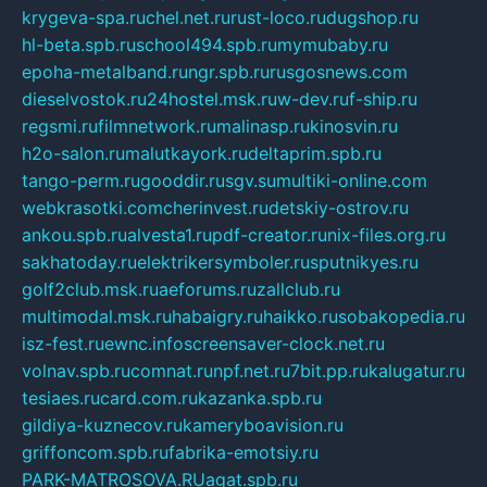
krygeva-spa.ru
chel.net.ru
rust-loco.ru
dugshop.ru
hl-beta.spb.ru
school494.spb.ru
mymubaby.ru
epoha-metalband.ru
ngr.spb.ru
rusgosnews.com
dieselvostok.ru
24hostel.msk.ru
w-dev.ru
f-ship.ru
regsmi.ru
filmnetwork.ru
malinasp.ru
kinosvin.ru
h2o-salon.ru
malutkayork.ru
deltaprim.spb.ru
tango-perm.ru
gooddir.ru
sgv.su
multiki-online.com
webkrasotki.com
cherinvest.ru
detskiy-ostrov.ru
ankou.spb.ru
alvesta1.ru
pdf-creator.ru
nix-files.org.ru
sakhatoday.ru
elektrikersymboler.ru
sputnikyes.ru
golf2club.msk.ru
aeforums.ru
zallclub.ru
multimodal.msk.ru
habaigry.ru
haikko.ru
sobakopedia.ru
isz-fest.ru
ewnc.info
screensaver-clock.net.ru
volnav.spb.ru
comnat.ru
npf.net.ru
7bit.pp.ru
kalugatur.ru
tesiaes.ru
card.com.ru
kazanka.spb.ru
gildiya-kuznecov.ru
kameryboavision.ru
griffoncom.spb.ru
fabrika-emotsiy.ru
PARK-MATROSOVA.RU
agat.spb.ru