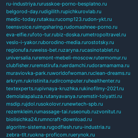
ru-industriya.ru
russkoe-porno-besplatno.ru
belgorod-day.ru
digilith.ru
pichkurovlab.ru
medic-today.ru
taksu.ru
comp123.ru
don-ykt.ru
teensvoice.ru
imgsharing.ru
domashnee-porno.ru
eva-elfie.ru
foto-tur.ru
biz-doska.ru
metropoltravel.ru
veslo-i-yakor.ru
borodino-media.ru
rostotsky.ru
regionufa.ru
weiss-bet.ru
zaryna.ru
casinotablet.ru
universalia.ru
remont-mebeli-moscow.ru
termomur.ru
clubfisher.ru
remstirufa.ru
erdamchi.ru
doramamama.ru
muraviovka-park.ru
worldofwoman.ru
clean-dreams.ru
arkrym.ru
kristinita.ru
dircomputer.ru
healthenter.ru
textexperts.ru
pivnaya-kruzhka.ru
kinofilmy-2021.ru
demolalapaluza.ru
tanyavanya.ru
remstir-tolyatti.ru
msdip.ru
jdol.ru
sokolovr.ru
newtech-spb.ru
rezemkleim.ru
massage-tai.ru
seonub.ru
zvonitut.ru
biolisichka24.ru
mncraft-download.ru
algoritm-sistema.ru
godflesh.ru
ru-industria.ru
zebra-tlt.ru
okna-proficom.ru
erynok.ru