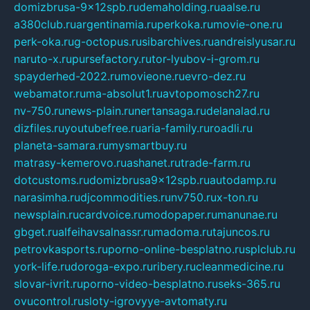
domizbrusa-9x12spb.ru
demaholding.ru
aalse.ru
a380club.ru
argentinamia.ru
perkoka.ru
movie-one.ru
perk-oka.ru
g-octopus.ru
sibarchives.ru
andreislyusar.ru
naruto-x.ru
pursefactory.ru
tor-lyubov-i-grom.ru
spayderhed-2022.ru
movieone.ru
evro-dez.ru
webamator.ru
ma-absolut1.ru
avtopomosch27.ru
nv-750.ru
news-plain.ru
nertansaga.ru
delanalad.ru
dizfiles.ru
youtubefree.ru
aria-family.ru
roadli.ru
planeta-samara.ru
mysmartbuy.ru
matrasy-kemerovo.ru
ashanet.ru
trade-farm.ru
dotcustoms.ru
domizbrusa9x12spb.ru
autodamp.ru
narasimha.ru
djcommodities.ru
nv750.ru
x-ton.ru
newsplain.ru
cardvoice.ru
modopaper.ru
manunae.ru
gbget.ru
alfeihavsalnassr.ru
madoma.ru
tajuncos.ru
petrovkasports.ru
porno-online-besplatno.ru
splclub.ru
york-life.ru
doroga-expo.ru
ribery.ru
cleanmedicine.ru
slovar-ivrit.ru
porno-video-besplatno.ru
seks-365.ru
ovucontrol.ru
sloty-igrovyye-avtomaty.ru