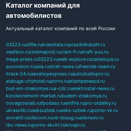
Каталог компаний для
автомобилистов
Актуальный каталог компаний по всей России
03223.ru
ufille.ru
krasotata.ru
prazdnikdushi.ru
veetbox.ru
cinemapost.ru
ciam-fr.ru
kraft-you.ru
mega-press.ru
03223.ru
web-explore.ru
rastenuya.ru
eurovision-russia.ru
strah-news.ru
freeride-team.ru
itrack-24.ru
sexshopexpress.ru
autostudiopro.ru
alabuga-cityhotel.ru
pornv.ru
atlantpereezd.ru
bud-em-znakomye.ru
a-cdc.ru
elektrostal-news.ru
korolevremont-market.ru
budem-znakomye.ru
oooagrosnab.ru
fpodaso.ru
emfire.ru
pro-otdelky.ru
ukrasotki.ru
seksuzbek.ru
seks-uzbek.ru
porno-vk.ru
sovratili.ru
olecoon.ru
vd-dosug.ru
adonyev.ru
rbc-news.ru
porno-skvirt.ru
krospr.ru