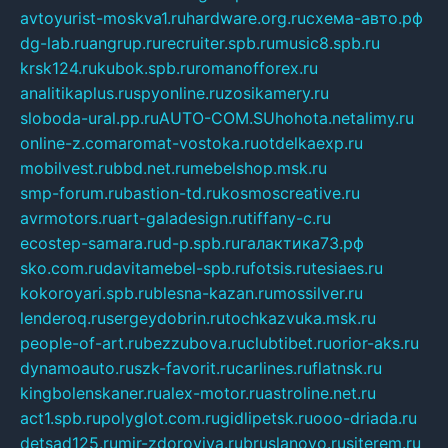
avtoyurist-moskva1.ru
hardware.org.ru
схема-авто.рф
dg-lab.ru
angrup.ru
recruiter.spb.ru
music8.spb.ru
krsk124.ru
kubok.spb.ru
romanofforex.ru
analitikaplus.ru
spyonline.ru
zosikamery.ru
sloboda-ural.pp.ru
AUTO-COM.SU
hohota.net
alimy.ru
online-z.com
aromat-vostoka.ru
otdelkaexp.ru
mobilvest.ru
bbd.net.ru
mebelshop.msk.ru
smp-forum.ru
bastion-td.ru
kosmoscreative.ru
avrmotors.ru
art-galadesign.ru
tiffany-c.ru
ecostep-samara.ru
d-p.spb.ru
галактика73.рф
sko.com.ru
davitamebel-spb.ru
fotsis.ru
tesiaes.ru
kokoroyari.spb.ru
blesna-kazan.ru
mossilver.ru
lenderoq.ru
sergeydobrin.ru
tochkazvuka.msk.ru
people-of-art.ru
bezzubova.ru
clubtibet.ru
orior-aks.ru
dynamoauto.ru
szk-favorit.ru
carlines.ru
flatnsk.ru
kingbolenskaner.ru
alex-motor.ru
astroline.net.ru
act1.spb.ru
polyglot.com.ru
gidlipetsk.ru
ooo-driada.ru
detsad125.ru
mir-zdoroviya.ru
bruslanovo.ru
siterem.ru