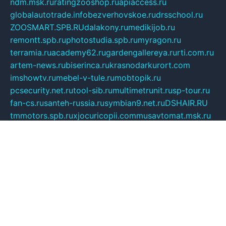
ndm.msk.ru
ratingzooshop.ru
apiaccess.ru
globalautotrade.info
bezverhovskoe.ru
drsschool.ru
ZOOSMART.SPB.RU
dalakony.ru
medikijob.ru
remontt.spb.ru
photostudia.spb.ru
myragon.ru
terramia.ru
academy62.ru
gardengallereya.ru
rti.com.ru
artem-news.ru
biserinca.ru
krasnodarkurort.com
imshowtv.ru
mebel-v-tule.ru
mobtopik.ru
pcsecurity.net.ru
tool-sib.ru
multimetrunit.ru
sp-tour.ru
fan-cs.ru
santeh-russia.ru
symbian9.net.ru
DSHAIR.RU
tmmotors.spb.ru
xjocuricopii.com
musavtomat.msk.ru
obustrojdom.ru
sovetcik.ru
ybaranovskaya.ru
ppknews.ru
cult-alshei.ru
JAPANRUSSIA.RU
proekciyamebel.ru
imper-finans.ru
rim.org.ru
glamourai.ru
brassminus.ru
zabor-pro.ru
ftn.pp.ru
dorogoe58.ru
laimengpacker.ru
kuzova-zapchasti.ru
sageerp.ru
taxodrom.ru
dsrazvitie.ru
hardcity.net.ru
ratinghomegames.ru
topservice25.ru
gubernyan.ru
gtglasslined.ru
ii4.ru
tssport.spb.ru
andorra24.com