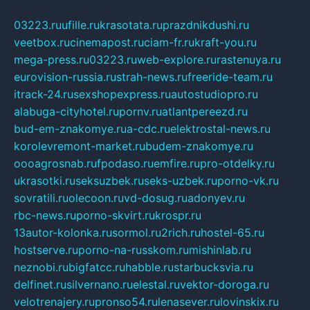
03223.ru
ufille.ru
krasotata.ru
prazdnikdushi.ru
veetbox.ru
cinemapost.ru
ciam-fr.ru
kraft-you.ru
mega-press.ru
03223.ru
web-explore.ru
rastenuya.ru
eurovision-russia.ru
strah-news.ru
freeride-team.ru
itrack-24.ru
sexshopexpress.ru
autostudiopro.ru
alabuga-cityhotel.ru
pornv.ru
atlantpereezd.ru
bud-em-znakomye.ru
a-cdc.ru
elektrostal-news.ru
korolevremont-market.ru
budem-znakomye.ru
oooagrosnab.ru
fpodaso.ru
emfire.ru
pro-otdelky.ru
ukrasotki.ru
seksuzbek.ru
seks-uzbek.ru
porno-vk.ru
sovratili.ru
olecoon.ru
vd-dosug.ru
adonyev.ru
rbc-news.ru
porno-skvirt.ru
krospr.ru
13autor-kolonka.ru
sormol.ru
2rich.ru
hostel-65.ru
hostserve.ru
porno-na-russkom.ru
mishinlab.ru
neznobi.ru
bigfatcc.ru
habble.ru
starbucksvia.ru
delfinet.ru
silvernano.ru
elestal.ru
vektor-doroga.ru
velotrenajery.ru
pronso54.ru
lenasever.ru
lovinskix.ru