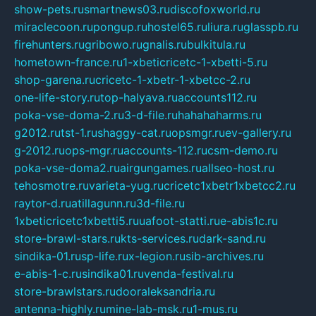
show-pets.ru
smartnews03.ru
discofoxworld.ru
miraclecoon.ru
pongup.ru
hostel65.ru
liura.ru
glasspb.ru
firehunters.ru
gribowo.ru
gnalis.ru
bulkitula.ru
hometown-france.ru
1-xbeticricetc-1-xbetti-5.ru
shop-garena.ru
cricetc-1-xbetr-1-xbetcc-2.ru
one-life-story.ru
top-halyava.ru
accounts112.ru
poka-vse-doma-2.ru
3-d-file.ru
hahahaharms.ru
g2012.ru
tst-1.ru
shaggy-cat.ru
opsmgr.ru
ev-gallery.ru
g-2012.ru
ops-mgr.ru
accounts-112.ru
csm-demo.ru
poka-vse-doma2.ru
airgungames.ru
allseo-host.ru
tehosmotre.ru
varieta-yug.ru
cricetc1xbetr1xbetcc2.ru
raytor-d.ru
atillagunn.ru
3d-file.ru
1xbeticricetc1xbetti5.ru
uafoot-statti.ru
e-abis1c.ru
store-brawl-stars.ru
kts-services.ru
dark-sand.ru
sindika-01.ru
sp-life.ru
x-legion.ru
sib-archives.ru
e-abis-1-c.ru
sindika01.ru
venda-festival.ru
store-brawlstars.ru
dooraleksandria.ru
antenna-highly.ru
mine-lab-msk.ru
1-mus.ru