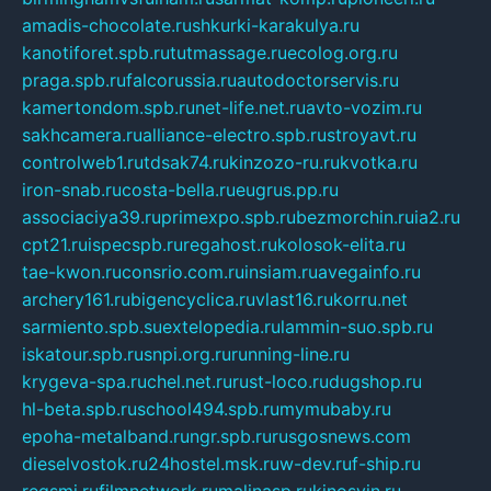
amadis-chocolate.ru
shkurki-karakulya.ru
kanotiforet.spb.ru
tutmassage.ru
ecolog.org.ru
praga.spb.ru
falcorussia.ru
autodoctorservis.ru
kamertondom.spb.ru
net-life.net.ru
avto-vozim.ru
sakhcamera.ru
alliance-electro.spb.ru
stroyavt.ru
controlweb1.ru
tdsak74.ru
kinzozo-ru.ru
kvotka.ru
iron-snab.ru
costa-bella.ru
eugrus.pp.ru
associaciya39.ru
primexpo.spb.ru
bezmorchin.ru
ia2.ru
cpt21.ru
ispecspb.ru
regahost.ru
kolosok-elita.ru
tae-kwon.ru
consrio.com.ru
insiam.ru
avegainfo.ru
archery161.ru
bigencyclica.ru
vlast16.ru
korru.net
sarmiento.spb.su
extelopedia.ru
lammin-suo.spb.ru
iskatour.spb.ru
snpi.org.ru
running-line.ru
krygeva-spa.ru
chel.net.ru
rust-loco.ru
dugshop.ru
hl-beta.spb.ru
school494.spb.ru
mymubaby.ru
epoha-metalband.ru
ngr.spb.ru
rusgosnews.com
dieselvostok.ru
24hostel.msk.ru
w-dev.ru
f-ship.ru
regsmi.ru
filmnetwork.ru
malinasp.ru
kinosvin.ru