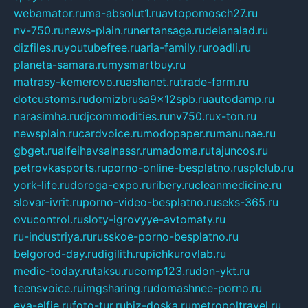
webamator.ru
ma-absolut1.ru
avtopomosch27.ru
nv-750.ru
news-plain.ru
nertansaga.ru
delanalad.ru
dizfiles.ru
youtubefree.ru
aria-family.ru
roadli.ru
planeta-samara.ru
mysmartbuy.ru
matrasy-kemerovo.ru
ashanet.ru
trade-farm.ru
dotcustoms.ru
domizbrusa9x12spb.ru
autodamp.ru
narasimha.ru
djcommodities.ru
nv750.ru
x-ton.ru
newsplain.ru
cardvoice.ru
modopaper.ru
manunae.ru
gbget.ru
alfeihavsalnassr.ru
madoma.ru
tajuncos.ru
petrovkasports.ru
porno-online-besplatno.ru
splclub.ru
york-life.ru
doroga-expo.ru
ribery.ru
cleanmedicine.ru
slovar-ivrit.ru
porno-video-besplatno.ru
seks-365.ru
ovucontrol.ru
sloty-igrovyye-avtomaty.ru
ru-industriya.ru
russkoe-porno-besplatno.ru
belgorod-day.ru
digilith.ru
pichkurovlab.ru
medic-today.ru
taksu.ru
comp123.ru
don-ykt.ru
teensvoice.ru
imgsharing.ru
domashnee-porno.ru
eva-elfie.ru
foto-tur.ru
biz-doska.ru
metropoltravel.ru