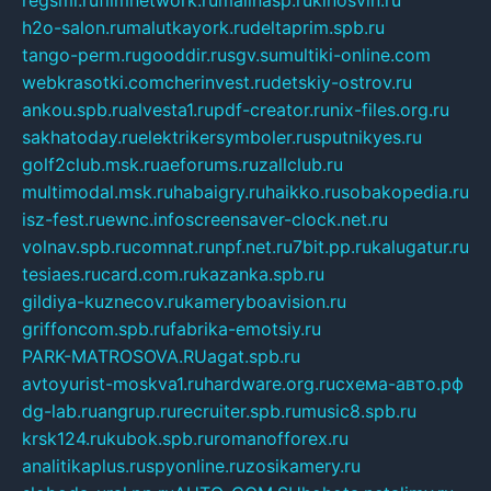
h2o-salon.ru
malutkayork.ru
deltaprim.spb.ru
tango-perm.ru
gooddir.ru
sgv.su
multiki-online.com
webkrasotki.com
cherinvest.ru
detskiy-ostrov.ru
ankou.spb.ru
alvesta1.ru
pdf-creator.ru
nix-files.org.ru
sakhatoday.ru
elektrikersymboler.ru
sputnikyes.ru
golf2club.msk.ru
aeforums.ru
zallclub.ru
multimodal.msk.ru
habaigry.ru
haikko.ru
sobakopedia.ru
isz-fest.ru
ewnc.info
screensaver-clock.net.ru
volnav.spb.ru
comnat.ru
npf.net.ru
7bit.pp.ru
kalugatur.ru
tesiaes.ru
card.com.ru
kazanka.spb.ru
gildiya-kuznecov.ru
kameryboavision.ru
griffoncom.spb.ru
fabrika-emotsiy.ru
PARK-MATROSOVA.RU
agat.spb.ru
avtoyurist-moskva1.ru
hardware.org.ru
схема-авто.рф
dg-lab.ru
angrup.ru
recruiter.spb.ru
music8.spb.ru
krsk124.ru
kubok.spb.ru
romanofforex.ru
analitikaplus.ru
spyonline.ru
zosikamery.ru