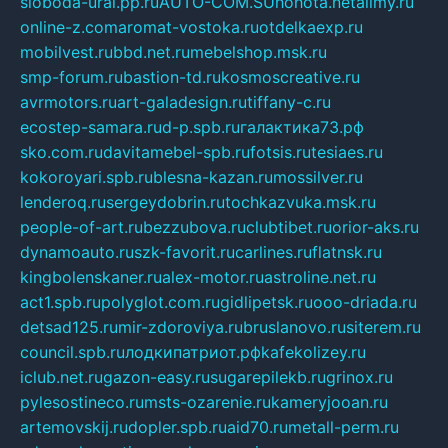
sloboda-ural.pp.ru
AUTO-COM.SU
hohota.net
alimy.ru
online-z.com
aromat-vostoka.ru
otdelkaexp.ru
mobilvest.ru
bbd.net.ru
mebelshop.msk.ru
smp-forum.ru
bastion-td.ru
kosmoscreative.ru
avrmotors.ru
art-galadesign.ru
tiffany-c.ru
ecostep-samara.ru
d-p.spb.ru
галактика73.рф
sko.com.ru
davitamebel-spb.ru
fotsis.ru
tesiaes.ru
kokoroyari.spb.ru
blesna-kazan.ru
mossilver.ru
lenderoq.ru
sergeydobrin.ru
tochkazvuka.msk.ru
people-of-art.ru
bezzubova.ru
clubtibet.ru
orior-aks.ru
dynamoauto.ru
szk-favorit.ru
carlines.ru
flatnsk.ru
kingbolenskaner.ru
alex-motor.ru
astroline.net.ru
act1.spb.ru
polyglot.com.ru
gidlipetsk.ru
ooo-driada.ru
detsad125.ru
mir-zdoroviya.ru
bruslanovo.ru
siterem.ru
council.spb.ru
лодкипатриот.рф
kafekolizey.ru
iclub.net.ru
gazon-easy.ru
sugarepilekb.ru
grinox.ru
pylesostineco.ru
msts-ozarenie.ru
kameryjooan.ru
artemovskij.ru
dopler.spb.ru
aid70.ru
metall-perm.ru