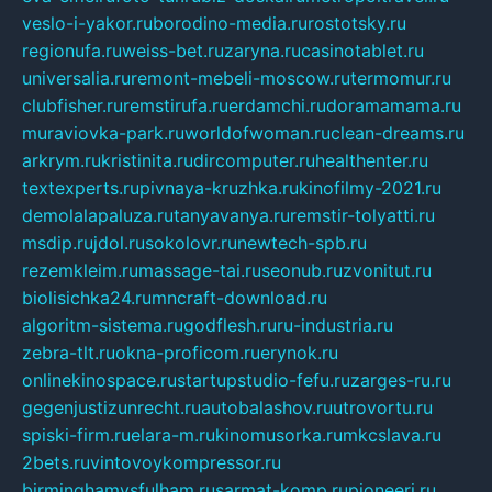
veslo-i-yakor.ru
borodino-media.ru
rostotsky.ru
regionufa.ru
weiss-bet.ru
zaryna.ru
casinotablet.ru
universalia.ru
remont-mebeli-moscow.ru
termomur.ru
clubfisher.ru
remstirufa.ru
erdamchi.ru
doramamama.ru
muraviovka-park.ru
worldofwoman.ru
clean-dreams.ru
arkrym.ru
kristinita.ru
dircomputer.ru
healthenter.ru
textexperts.ru
pivnaya-kruzhka.ru
kinofilmy-2021.ru
demolalapaluza.ru
tanyavanya.ru
remstir-tolyatti.ru
msdip.ru
jdol.ru
sokolovr.ru
newtech-spb.ru
rezemkleim.ru
massage-tai.ru
seonub.ru
zvonitut.ru
biolisichka24.ru
mncraft-download.ru
algoritm-sistema.ru
godflesh.ru
ru-industria.ru
zebra-tlt.ru
okna-proficom.ru
erynok.ru
onlinekinospace.ru
startupstudio-fefu.ru
zarges-ru.ru
gegenjustizunrecht.ru
autobalashov.ru
utrovortu.ru
spiski-firm.ru
elara-m.ru
kinomusorka.ru
mkcslava.ru
2bets.ru
vintovoykompressor.ru
birminghamvsfulham.ru
sarmat-komp.ru
pioneeri.ru