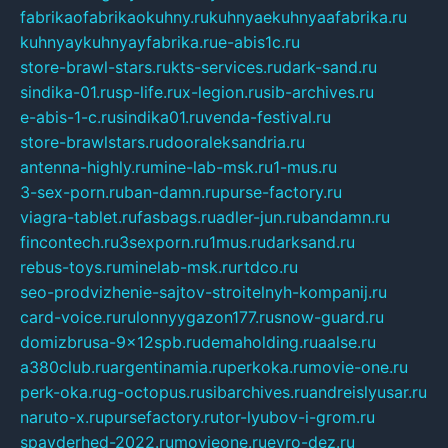
fabrikaofabrikaokuhny.ru
kuhnyaekuhnyaafabrika.ru
kuhnyaykuhnyayfabrika.ru
e-abis1c.ru
store-brawl-stars.ru
kts-services.ru
dark-sand.ru
sindika-01.ru
sp-life.ru
x-legion.ru
sib-archives.ru
e-abis-1-c.ru
sindika01.ru
venda-festival.ru
store-brawlstars.ru
dooraleksandria.ru
antenna-highly.ru
mine-lab-msk.ru
1-mus.ru
3-sex-porn.ru
ban-damn.ru
purse-factory.ru
viagra-tablet.ru
fasbags.ru
adler-jun.ru
bandamn.ru
fincontech.ru
3sexporn.ru
1mus.ru
darksand.ru
rebus-toys.ru
minelab-msk.ru
rtdco.ru
seo-prodvizhenie-sajtov-stroitelnyh-kompanij.ru
card-voice.ru
rulonnyygazon177.ru
snow-guard.ru
domizbrusa-9x12spb.ru
demaholding.ru
aalse.ru
a380club.ru
argentinamia.ru
perkoka.ru
movie-one.ru
perk-oka.ru
g-octopus.ru
sibarchives.ru
andreislyusar.ru
naruto-x.ru
pursefactory.ru
tor-lyubov-i-grom.ru
spayderhed-2022.ru
movieone.ru
evro-dez.ru