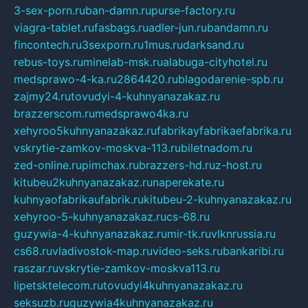
3-sex-porn.ru
ban-damn.ru
purse-factory.ru
viagra-tablet.ru
fasbags.ru
adler-jun.ru
bandamn.ru
fincontech.ru
3sexporn.ru
1mus.ru
darksand.ru
rebus-toys.ru
minelab-msk.ru
alabuga-cityhotel.ru
medsprawo-4-ka.ru
2864420.ru
blagodarenie-spb.ru
zajmy24.ru
tovudyi-4-kuhnyanazakaz.ru
brazzerscom.ru
medsprawo4ka.ru
xehyroo5kuhnyanazakaz.ru
fabrikayfabrikaefabrika.ru
vskrytie-zamkov-moskva-113.ru
biletnadom.ru
zed-online.ru
pimchax.ru
brazzers-hd.ru
z-host.ru
kitubeu2kuhnyanazakaz.ru
naperekate.ru
kuhnyaofabrikaufabrik.ru
kitubeu-2-kuhnyanazakaz.ru
xehyroo-5-kuhnyanazakaz.ru
cs-68.ru
guzywia-4-kuhnyanazakaz.ru
mir-tk.ru
vlknrussia.ru
cs68.ru
vladivostok-map.ru
video-seks.ru
bankaribi.ru
raszar.ru
vskrytie-zamkov-moskva113.ru
lipetsktelecom.ru
tovudyi4kuhnyanazakaz.ru
seksuzb.ru
guzywia4kuhnyanazakaz.ru