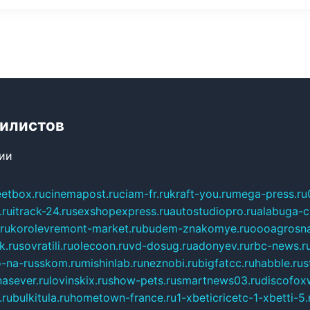
билистов
сии
eetbox.ru
cinemapost.ru
ciam-fr.ru
kraft-you.ru
mega-press.ru
.ru
itrack-24.ru
sexshopexpress.ru
autostudiopro.ru
alabuga-ci
ru
korolevremont-market.ru
budem-znakomye.ru
oooagrosna
k.ru
sovratili.ru
olecoon.ru
vd-dosug.ru
adonyev.ru
rbc-news.r
-na-russkom.ru
mishinlab.ru
neznobi.ru
bigfatcc.ru
habble.ru
s
nasever.ru
lovinskix.ru
show-pets.ru
smartnews03.ru
discofox
.ru
bulkitula.ru
hometown-france.ru
1-xbeticricetc-1-xbetti-5.