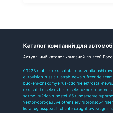
Каталог компаний для автомо
Актуальный каталог компаний по всей Рос
03223.ru
ufille.ru
krasotata.ru
prazdnikdushi.ru
v
eurovision-russia.ru
strah-news.ru
freeride-team
bud-em-znakomye.ru
a-cdc.ru
elektrostal-news.
ukrasotki.ru
seksuzbek.ru
seks-uzbek.ru
porno-v
sormol.ru
2rich.ru
hostel-65.ru
hostserve.ru
porno
vektor-doroga.ru
velotrenajery.ru
pronso54.ru
le
liura.ru
glasspb.ru
firehunters.ru
gribowo.ru
gnalis