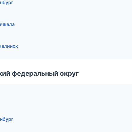
инбург
ачкала
халинск
ский федеральный округ
инбург