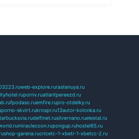
03223.ru
web-explore.ru
rastenuya.ru
tyhotel.ru
pornv.ru
atlantpereezd.ru
b.ru
fpodaso.ru
emfire.ru
pro-otdelky.ru
u
porno-skvirt.ru
krospr.ru
13autor-kolonka.ru
tarbucksvia.ru
delfinet.ru
silvernano.ru
elestal.ru
world.ru
miraclecoon.ru
pongup.ru
hostel65.ru
ru
shop-garena.ru
cricetc-1-xbetr-1-xbetcc-2.ru