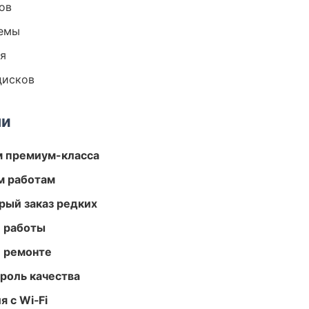
ов
темы
ия
дисков
ми
м премиум-класса
м работам
рый заказ редких
е работы
и ремонте
роль качества
 с Wi‑Fi