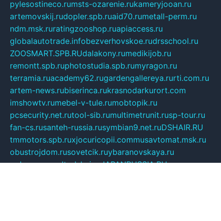
pylesostineco.ru
msts-ozarenie.ru
kameryjooan.ru
artemovskij.ru
dopler.spb.ru
aid70.ru
metall-perm.ru
ndm.msk.ru
ratingzooshop.ru
apiaccess.ru
globalautotrade.info
bezverhovskoe.ru
drsschool.ru
ZOOSMART.SPB.RU
dalakony.ru
medikijob.ru
remontt.spb.ru
photostudia.spb.ru
myragon.ru
terramia.ru
academy62.ru
gardengallereya.ru
rti.com.ru
artem-news.ru
biserinca.ru
krasnodarkurort.com
imshowtv.ru
mebel-v-tule.ru
mobtopik.ru
pcsecurity.net.ru
tool-sib.ru
multimetrunit.ru
sp-tour.ru
fan-cs.ru
santeh-russia.ru
symbian9.net.ru
DSHAIR.RU
tmmotors.spb.ru
xjocuricopii.com
musavtomat.msk.ru
obustrojdom.ru
sovetcik.ru
ybaranovskaya.ru
ppknews.ru
cult-alshei.ru
JAPANRUSSIA.RU
proekciyamebel.ru
imper-finans.ru
rim.org.ru
glamourai.ru
brassminus.ru
zabor-pro.ru
ftn.pp.ru
dorogoe58.ru
laimengpacker.ru
kuzova-zapchasti.ru
sageerp.ru
taxodrom.ru
dsrazvitie.ru
hardcity.net.ru