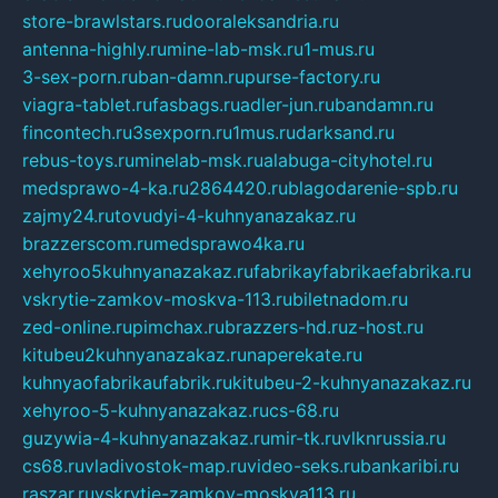
store-brawlstars.ru
dooraleksandria.ru
antenna-highly.ru
mine-lab-msk.ru
1-mus.ru
3-sex-porn.ru
ban-damn.ru
purse-factory.ru
viagra-tablet.ru
fasbags.ru
adler-jun.ru
bandamn.ru
fincontech.ru
3sexporn.ru
1mus.ru
darksand.ru
rebus-toys.ru
minelab-msk.ru
alabuga-cityhotel.ru
medsprawo-4-ka.ru
2864420.ru
blagodarenie-spb.ru
zajmy24.ru
tovudyi-4-kuhnyanazakaz.ru
brazzerscom.ru
medsprawo4ka.ru
xehyroo5kuhnyanazakaz.ru
fabrikayfabrikaefabrika.ru
vskrytie-zamkov-moskva-113.ru
biletnadom.ru
zed-online.ru
pimchax.ru
brazzers-hd.ru
z-host.ru
kitubeu2kuhnyanazakaz.ru
naperekate.ru
kuhnyaofabrikaufabrik.ru
kitubeu-2-kuhnyanazakaz.ru
xehyroo-5-kuhnyanazakaz.ru
cs-68.ru
guzywia-4-kuhnyanazakaz.ru
mir-tk.ru
vlknrussia.ru
cs68.ru
vladivostok-map.ru
video-seks.ru
bankaribi.ru
raszar.ru
vskrytie-zamkov-moskva113.ru