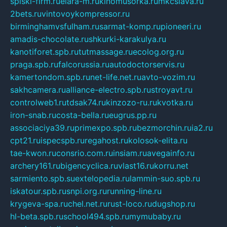
spiski-firm.ru
elara-m.ru
kinomusorka.ru
mkcslava.ru
2bets.ru
vintovoykompressor.ru
birminghamvsfulham.ru
sarmat-komp.ru
pioneeri.ru
amadis-chocolate.ru
shkurki-karakulya.ru
kanotiforet.spb.ru
tutmassage.ru
ecolog.org.ru
praga.spb.ru
falcorussia.ru
autodoctorservis.ru
kamertondom.spb.ru
net-life.net.ru
avto-vozim.ru
sakhcamera.ru
alliance-electro.spb.ru
stroyavt.ru
controlweb1.ru
tdsak74.ru
kinzozo-ru.ru
kvotka.ru
iron-snab.ru
costa-bella.ru
eugrus.pp.ru
associaciya39.ru
primexpo.spb.ru
bezmorchin.ru
ia2.ru
cpt21.ru
ispecspb.ru
regahost.ru
kolosok-elita.ru
tae-kwon.ru
consrio.com.ru
insiam.ru
avegainfo.ru
archery161.ru
bigencyclica.ru
vlast16.ru
korru.net
sarmiento.spb.su
extelopedia.ru
lammin-suo.spb.ru
iskatour.spb.ru
snpi.org.ru
running-line.ru
krygeva-spa.ru
chel.net.ru
rust-loco.ru
dugshop.ru
hl-beta.spb.ru
school494.spb.ru
mymubaby.ru