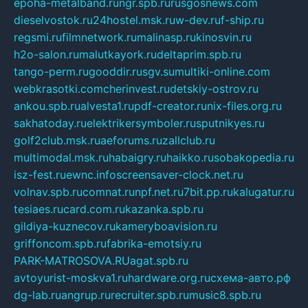
epoha-metalband.ru
ngr.spb.ru
rusgosnews.com
dieselvostok.ru
24hostel.msk.ru
w-dev.ru
f-ship.ru
regsmi.ru
filmnetwork.ru
malinasp.ru
kinosvin.ru
h2o-salon.ru
malutkayork.ru
deltaprim.spb.ru
tango-perm.ru
gooddir.ru
sgv.su
multiki-online.com
webkrasotki.com
cherinvest.ru
detskiy-ostrov.ru
ankou.spb.ru
alvesta1.ru
pdf-creator.ru
nix-files.org.ru
sakhatoday.ru
elektrikersymboler.ru
sputnikyes.ru
golf2club.msk.ru
aeforums.ru
zallclub.ru
multimodal.msk.ru
habaigry.ru
haikko.ru
sobakopedia.ru
isz-fest.ru
ewnc.info
screensaver-clock.net.ru
volnav.spb.ru
comnat.ru
npf.net.ru
7bit.pp.ru
kalugatur.ru
tesiaes.ru
card.com.ru
kazanka.spb.ru
gildiya-kuznecov.ru
kameryboavision.ru
griffoncom.spb.ru
fabrika-emotsiy.ru
PARK-MATROSOVA.RU
agat.spb.ru
avtoyurist-moskva1.ru
hardware.org.ru
схема-авто.рф
dg-lab.ru
angrup.ru
recruiter.spb.ru
music8.spb.ru