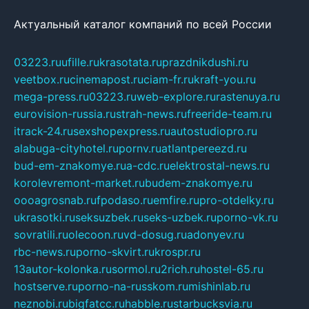
Актуальный каталог компаний по всей России
03223.ru
ufille.ru
krasotata.ru
prazdnikdushi.ru
veetbox.ru
cinemapost.ru
ciam-fr.ru
kraft-you.ru
mega-press.ru
03223.ru
web-explore.ru
rastenuya.ru
eurovision-russia.ru
strah-news.ru
freeride-team.ru
itrack-24.ru
sexshopexpress.ru
autostudiopro.ru
alabuga-cityhotel.ru
pornv.ru
atlantpereezd.ru
bud-em-znakomye.ru
a-cdc.ru
elektrostal-news.ru
korolevremont-market.ru
budem-znakomye.ru
oooagrosnab.ru
fpodaso.ru
emfire.ru
pro-otdelky.ru
ukrasotki.ru
seksuzbek.ru
seks-uzbek.ru
porno-vk.ru
sovratili.ru
olecoon.ru
vd-dosug.ru
adonyev.ru
rbc-news.ru
porno-skvirt.ru
krospr.ru
13autor-kolonka.ru
sormol.ru
2rich.ru
hostel-65.ru
hostserve.ru
porno-na-russkom.ru
mishinlab.ru
neznobi.ru
bigfatcc.ru
habble.ru
starbucksvia.ru