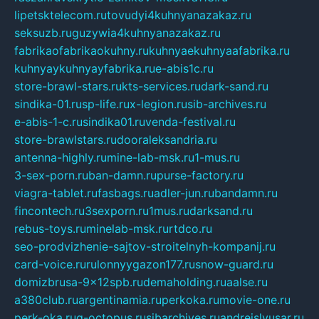
lipetsktelecom.ru
tovudyi4kuhnyanazakaz.ru
seksuzb.ru
guzywia4kuhnyanazakaz.ru
fabrikaofabrikaokuhny.ru
kuhnyaekuhnyaafabrika.ru
kuhnyaykuhnyayfabrika.ru
e-abis1c.ru
store-brawl-stars.ru
kts-services.ru
dark-sand.ru
sindika-01.ru
sp-life.ru
x-legion.ru
sib-archives.ru
e-abis-1-c.ru
sindika01.ru
venda-festival.ru
store-brawlstars.ru
dooraleksandria.ru
antenna-highly.ru
mine-lab-msk.ru
1-mus.ru
3-sex-porn.ru
ban-damn.ru
purse-factory.ru
viagra-tablet.ru
fasbags.ru
adler-jun.ru
bandamn.ru
fincontech.ru
3sexporn.ru
1mus.ru
darksand.ru
rebus-toys.ru
minelab-msk.ru
rtdco.ru
seo-prodvizhenie-sajtov-stroitelnyh-kompanij.ru
card-voice.ru
rulonnyygazon177.ru
snow-guard.ru
domizbrusa-9x12spb.ru
demaholding.ru
aalse.ru
a380club.ru
argentinamia.ru
perkoka.ru
movie-one.ru
perk-oka.ru
g-octopus.ru
sibarchives.ru
andreislyusar.ru