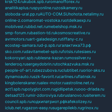
krsk124.ru
kubok.spb.ru
romanofforex.ru
analitikaplus.ru
spyonline.ru
zosikamery.ru
sloboda-ural.pp.ru
AUTO-COM.SU
hohota.net
alimy.ru
online-z.com
aromat-vostoka.ru
otdelkaexp.ru
mobilvest.ru
bbd.net.ru
mebelshop.msk.ru
smp-forum.ru
bastion-td.ru
kosmoscreative.ru
avrmotors.ru
art-galadesign.ru
tiffany-c.ru
ecostep-samara.ru
d-p.spb.ru
галактика73.рф
sko.com.ru
davitamebel-spb.ru
fotsis.ru
tesiaes.ru
kokoroyari.spb.ru
blesna-kazan.ru
mossilver.ru
lenderoq.ru
sergeydobrin.ru
tochkazvuka.msk.ru
people-of-art.ru
bezzubova.ru
clubtibet.ru
orior-aks.ru
dynamoauto.ru
szk-favorit.ru
carlines.ru
flatnsk.ru
kingbolenskaner.ru
alex-motor.ru
astroline.net.ru
act1.spb.ru
polyglot.com.ru
gidlipetsk.ru
ooo-driada.ru
detsad125.ru
mir-zdoroviya.ru
bruslanovo.ru
siterem.ru
council.spb.ru
лодкипатриот.рф
kafekolizey.ru
iclub.net.ru
gazon-easy.ru
sugarepilekb.ru
grinox.ru