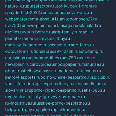
naruto-x.ru
pursefactory.ru
tor-lyubov-i-grom.ru
spayderhed-2022.ru
movieone.ru
evro-dez.ru
webamator.ru
ma-absolut1.ru
avtopomosch27.ru
nv-750.ru
news-plain.ru
nertansaga.ru
delanalad.ru
dizfiles.ru
youtubefree.ru
aria-family.ru
roadli.ru
planeta-samara.ru
mysmartbuy.ru
matrasy-kemerovo.ru
ashanet.ru
trade-farm.ru
dotcustoms.ru
domizbrusa9x12spb.ru
autodamp.ru
narasimha.ru
djcommodities.ru
nv750.ru
x-ton.ru
newsplain.ru
cardvoice.ru
modopaper.ru
manunae.ru
gbget.ru
alfeihavsalnassr.ru
madoma.ru
tajuncos.ru
petrovkasports.ru
porno-online-besplatno.ru
splclub.ru
york-life.ru
doroga-expo.ru
ribery.ru
cleanmedicine.ru
slovar-ivrit.ru
porno-video-besplatno.ru
seks-365.ru
ovucontrol.ru
sloty-igrovyye-avtomaty.ru
ru-industriya.ru
russkoe-porno-besplatno.ru
belgorod-day.ru
digilith.ru
pichkurovlab.ru