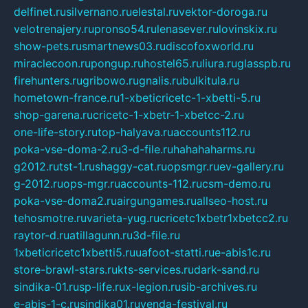
delfinet.ru
silvernano.ru
elestal.ru
vektor-doroga.ru
velotrenajery.ru
pronso54.ru
lenasever.ru
lovinskix.ru
show-pets.ru
smartnews03.ru
discofoxworld.ru
miraclecoon.ru
pongup.ru
hostel65.ru
liura.ru
glasspb.ru
firehunters.ru
gribowo.ru
gnalis.ru
bulkitula.ru
hometown-france.ru
1-xbeticricetc-1-xbetti-5.ru
shop-garena.ru
cricetc-1-xbetr-1-xbetcc-2.ru
one-life-story.ru
top-halyava.ru
accounts112.ru
poka-vse-doma-2.ru
3-d-file.ru
hahahaharms.ru
g2012.ru
tst-1.ru
shaggy-cat.ru
opsmgr.ru
ev-gallery.ru
g-2012.ru
ops-mgr.ru
accounts-112.ru
csm-demo.ru
poka-vse-doma2.ru
airgungames.ru
allseo-host.ru
tehosmotre.ru
varieta-yug.ru
cricetc1xbetr1xbetcc2.ru
raytor-d.ru
atillagunn.ru
3d-file.ru
1xbeticricetc1xbetti5.ru
uafoot-statti.ru
e-abis1c.ru
store-brawl-stars.ru
kts-services.ru
dark-sand.ru
sindika-01.ru
sp-life.ru
x-legion.ru
sib-archives.ru
e-abis-1-c.ru
sindika01.ru
venda-festival.ru