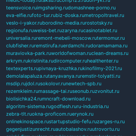
medic-today.ru
taksu.ru
comp123.ru
don-ykt.ru
teensvoice.ru
imgsharing.ru
domashnee-porno.ru
eva-elfie.ru
foto-tur.ru
biz-doska.ru
metropoltravel.ru
veslo-i-yakor.ru
borodino-media.ru
rostotsky.ru
regionufa.ru
weiss-bet.ru
zaryna.ru
casinotablet.ru
universalia.ru
remont-mebeli-moscow.ru
termomur.ru
clubfisher.ru
remstirufa.ru
erdamchi.ru
doramamama.ru
muraviovka-park.ru
worldofwoman.ru
clean-dreams.ru
arkrym.ru
kristinita.ru
dircomputer.ru
healthenter.ru
textexperts.ru
pivnaya-kruzhka.ru
kinofilmy-2021.ru
demolalapaluza.ru
tanyavanya.ru
remstir-tolyatti.ru
msdip.ru
jdol.ru
sokolovr.ru
newtech-spb.ru
rezemkleim.ru
massage-tai.ru
seonub.ru
zvonitut.ru
biolisichka24.ru
mncraft-download.ru
algoritm-sistema.ru
godflesh.ru
ru-industria.ru
zebra-tlt.ru
okna-proficom.ru
erynok.ru
onlinekinospace.ru
startupstudio-fefu.ru
zarges-ru.ru
gegenjustizunrecht.ru
autobalashov.ru
utrovortu.ru