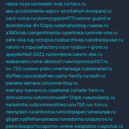
rebus-toys.ru
minelab-msk.ru
rtdco.ru
seo-prodvizhenie-sajtov-stroitelnyh-kompanij.ru
card-voice.ru
rulonnyygazon177.ru
snow-guard.ru
domizbrusa-9x12spb.ru
demaholding.ru
aalse.ru
a380club.ru
argentinamia.ru
perkoka.ru
movie-one.ru
perk-oka.ru
g-octopus.ru
sibarchives.ru
andreislyusar.ru
naruto-x.ru
pursefactory.ru
tor-lyubov-i-grom.ru
spayderhed-2022.ru
movieone.ru
evro-dez.ru
webamator.ru
ma-absolut1.ru
avtopomosch27.ru
nv-750.ru
news-plain.ru
nertansaga.ru
delanalad.ru
dizfiles.ru
youtubefree.ru
aria-family.ru
roadli.ru
planeta-samara.ru
mysmartbuy.ru
matrasy-kemerovo.ru
ashanet.ru
trade-farm.ru
dotcustoms.ru
domizbrusa9x12spb.ru
autodamp.ru
narasimha.ru
djcommodities.ru
nv750.ru
x-ton.ru
newsplain.ru
cardvoice.ru
modopaper.ru
manunae.ru
gbget.ru
alfeihavsalnassr.ru
madoma.ru
tajuncos.ru
petrovkasports.ru
porno-online-besplatno.ru
splclub.ru