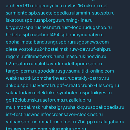
archery161.ru
bigencyclica.ru
vlast16.ru
korru.net
sarmiento.spb.su
extelopedia.ru
lammin-suo.spb.ru
iskatour.spb.ru
snpi.org.ru
running-line.ru
krygeva-spa.ru
chel.net.ru
rust-loco.ru
dugshop.ru
hl-beta.spb.ru
school494.spb.ru
mymubaby.ru
epoha-metalband.ru
ngr.spb.ru
rusgosnews.com
dieselvostok.ru
24hostel.msk.ru
w-dev.ru
f-ship.ru
regsmi.ru
filmnetwork.ru
malinasp.ru
kinosvin.ru
h2o-salon.ru
malutkayork.ru
deltaprim.spb.ru
tango-perm.ru
gooddir.ru
sgv.su
multiki-online.com
webkrasotki.com
cherinvest.ru
detskiy-ostrov.ru
ankou.spb.ru
alvesta1.ru
pdf-creator.ru
nix-files.org.ru
sakhatoday.ru
elektrikersymboler.ru
sputnikyes.ru
golf2club.msk.ru
aeforums.ru
zallclub.ru
multimodal.msk.ru
habaigry.ru
haikko.ru
sobakopedia.ru
isz-fest.ru
ewnc.info
screensaver-clock.net.ru
volnav.spb.ru
comnat.ru
npf.net.ru
7bit.pp.ru
kalugatur.ru
tesiaes.ru
card.com.ru
kazanka.spb.ru