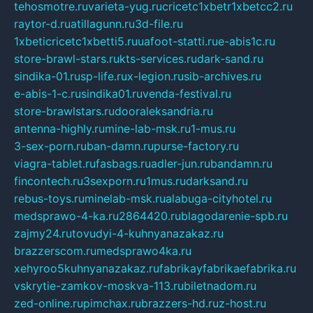
tehosmotre.ru
varieta-yug.ru
cricetc1xbetr1xbetcc2.ru
raytor-d.ru
atillagunn.ru
3d-file.ru
1xbeticricetc1xbetti5.ru
uafoot-statti.ru
e-abis1c.ru
store-brawl-stars.ru
kts-services.ru
dark-sand.ru
sindika-01.ru
sp-life.ru
x-legion.ru
sib-archives.ru
e-abis-1-c.ru
sindika01.ru
venda-festival.ru
store-brawlstars.ru
dooraleksandria.ru
antenna-highly.ru
mine-lab-msk.ru
1-mus.ru
3-sex-porn.ru
ban-damn.ru
purse-factory.ru
viagra-tablet.ru
fasbags.ru
adler-jun.ru
bandamn.ru
fincontech.ru
3sexporn.ru
1mus.ru
darksand.ru
rebus-toys.ru
minelab-msk.ru
alabuga-cityhotel.ru
medsprawo-4-ka.ru
2864420.ru
blagodarenie-spb.ru
zajmy24.ru
tovudyi-4-kuhnyanazakaz.ru
brazzerscom.ru
medsprawo4ka.ru
xehyroo5kuhnyanazakaz.ru
fabrikayfabrikaefabrika.ru
vskrytie-zamkov-moskva-113.ru
biletnadom.ru
zed-online.ru
pimchax.ru
brazzers-hd.ru
z-host.ru