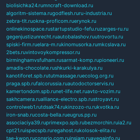
biolisichka24.ru
mncraft-download.ru
algoritm-sistema.ru
godflesh.ru
ru-industria.ru
zebra-tlt.ru
okna-proficom.ru
erynok.ru
onlinekinospace.ru
startupstudio-fefu.ru
zarges-ru.ru
gegenjustizunrecht.ru
autobalashov.ru
utrovortu.ru
spiski-firm.ru
elara-m.ru
kinomusorka.ru
mkcslava.ru
2bets.ru
vintovoykompressor.ru
birminghamvsfulham.ru
sarmat-komp.ru
pioneeri.ru
amadis-chocolate.ru
shkurki-karakulya.ru
kanotiforet.spb.ru
tutmassage.ru
ecolog.org.ru
praga.spb.ru
falcorussia.ru
autodoctorservis.ru
kamertondom.spb.ru
net-life.net.ru
avto-vozim.ru
sakhcamera.ru
alliance-electro.spb.ru
stroyavt.ru
controlweb1.ru
tdsak74.ru
kinzozo-ru.ru
kvotka.ru
iron-snab.ru
costa-bella.ru
eugrus.pp.ru
associaciya39.ru
primexpo.spb.ru
bezmorchin.ru
ia2.ru
cpt21.ru
ispecspb.ru
regahost.ru
kolosok-elita.ru
tae-kwon.ru
consrio.com.ru
insiam.ru
avegainfo.ru