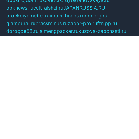
obustrojdom.ru
sovetcik.ru
ybaranovskaya.ru
ppknews.ru
cult-alshei.ru
JAPANRUSSIA.RU
proekciyamebel.ru
imper-finans.ru
rim.org.ru
glamourai.ru
brassminus.ru
zabor-pro.ru
ftn.pp.ru
dorogoe58.ru
laimengpacker.ru
kuzova-zapchasti.ru
sageerp.ru
taxodrom.ru
dsrazvitie.ru
hardcity.net.ru
ratinghomegames.ru
topservice25.ru
gubernyan.ru
gtglasslined.ru
ii4.ru
tssport.spb.ru
andorra24.com
blackwallstreet.ru
oboimos.ru
optim-doors.com.ru
ikuch.ru
nycr.org.ru
npa21.ru
vremya-ch.spb.ru
desert000.ru
ivtorgi.ru
ifiori.ru
catalog-statei.ru
dcv.org.ru
spetsmaster174.ru
ipkameryhiseeu.ru
dum26.ru
ruspol.spb.ru
fr-opendp.ru
kam-solnyshko.ru
cheyenne-arapaho.ru
sevzapmetal.spb.ru
ted-lapidus.spb.ru
parasite-eliminator.ru
sigma-complete.ru
modernworld.ru
dama-moda.ru
eholot-group.ru
sk-nvkz.ru
DRONGOLD.RU
democratia2.ru
i-farmer.ru
mass-sport.org