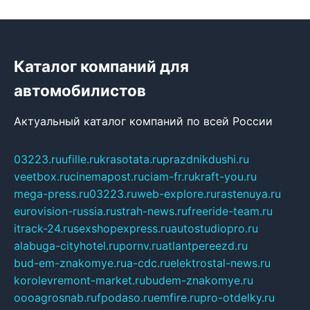
Каталог компаний для
автомобилистов
Актуальный каталог компаний по всей России
03223.ru
ufille.ru
krasotata.ru
prazdnikdushi.ru
veetbox.ru
cinemapost.ru
ciam-fr.ru
kraft-you.ru
mega-press.ru
03223.ru
web-explore.ru
rastenuya.ru
eurovision-russia.ru
strah-news.ru
freeride-team.ru
itrack-24.ru
sexshopexpress.ru
autostudiopro.ru
alabuga-cityhotel.ru
pornv.ru
atlantpereezd.ru
bud-em-znakomye.ru
a-cdc.ru
elektrostal-news.ru
korolevremont-market.ru
budem-znakomye.ru
oooagrosnab.ru
fpodaso.ru
emfire.ru
pro-otdelky.ru