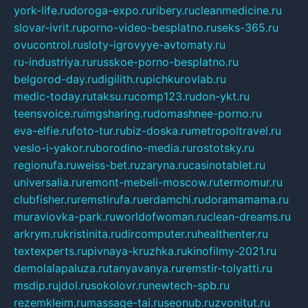
york-life.ru
doroga-expo.ru
ribery.ru
cleanmedicine.ru
slovar-ivrit.ru
porno-video-besplatno.ru
seks-365.ru
ovucontrol.ru
sloty-igrovyye-avtomaty.ru
ru-industriya.ru
russkoe-porno-besplatno.ru
belgorod-day.ru
digilith.ru
pichkurovlab.ru
medic-today.ru
taksu.ru
comp123.ru
don-ykt.ru
teensvoice.ru
imgsharing.ru
domashnee-porno.ru
eva-elfie.ru
foto-tur.ru
biz-doska.ru
metropoltravel.ru
veslo-i-yakor.ru
borodino-media.ru
rostotsky.ru
regionufa.ru
weiss-bet.ru
zaryna.ru
casinotablet.ru
universalia.ru
remont-mebeli-moscow.ru
termomur.ru
clubfisher.ru
remstirufa.ru
erdamchi.ru
doramamama.ru
muraviovka-park.ru
worldofwoman.ru
clean-dreams.ru
arkrym.ru
kristinita.ru
dircomputer.ru
healthenter.ru
textexperts.ru
pivnaya-kruzhka.ru
kinofilmy-2021.ru
demolalapaluza.ru
tanyavanya.ru
remstir-tolyatti.ru
msdip.ru
jdol.ru
sokolovr.ru
newtech-spb.ru
rezemkleim.ru
massage-tai.ru
seonub.ru
zvonitut.ru