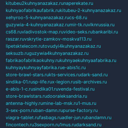
kitubeu2kuhnyanazakaz.ru
naperekate.ru
kuhnyaofabrikaufabrik.ru
kitubeu-2-kuhnyanazakaz.ru
xehyroo-5-kuhnyanazakaz.ru
cs-68.ru
guzywia-4-kuhnyanazakaz.ru
mir-tk.ru
vlknrussia.ru
cs68.ru
vladivostok-map.ru
video-seks.ru
bankaribi.ru
raszar.ru
vskrytie-zamkov-moskva113.ru
lipetsktelecom.ru
tovudyi4kuhnyanazakaz.ru
seksuzb.ru
guzywia4kuhnyanazakaz.ru
fabrikaofabrikaokuhny.ru
kuhnyaekuhnyaafabrika.ru
kuhnyaykuhnyayfabrika.ru
e-abis1c.ru
store-brawl-stars.ru
kts-services.ru
dark-sand.ru
sindika-01.ru
sp-life.ru
x-legion.ru
sib-archives.ru
e-abis-1-c.ru
sindika01.ru
venda-festival.ru
store-brawlstars.ru
dooraleksandria.ru
antenna-highly.ru
mine-lab-msk.ru
1-mus.ru
3-sex-porn.ru
ban-damn.ru
purse-factory.ru
viagra-tablet.ru
fasbags.ru
adler-jun.ru
bandamn.ru
fincontech.ru
3sexporn.ru
1mus.ru
darksand.ru