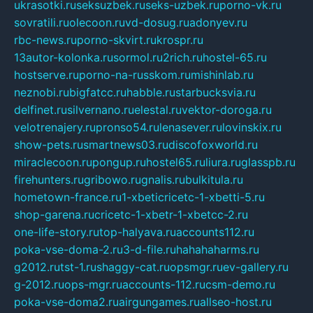
ukrasotki.ru
seksuzbek.ru
seks-uzbek.ru
porno-vk.ru
sovratili.ru
olecoon.ru
vd-dosug.ru
adonyev.ru
rbc-news.ru
porno-skvirt.ru
krospr.ru
13autor-kolonka.ru
sormol.ru
2rich.ru
hostel-65.ru
hostserve.ru
porno-na-russkom.ru
mishinlab.ru
neznobi.ru
bigfatcc.ru
habble.ru
starbucksvia.ru
delfinet.ru
silvernano.ru
elestal.ru
vektor-doroga.ru
velotrenajery.ru
pronso54.ru
lenasever.ru
lovinskix.ru
show-pets.ru
smartnews03.ru
discofoxworld.ru
miraclecoon.ru
pongup.ru
hostel65.ru
liura.ru
glasspb.ru
firehunters.ru
gribowo.ru
gnalis.ru
bulkitula.ru
hometown-france.ru
1-xbeticricetc-1-xbetti-5.ru
shop-garena.ru
cricetc-1-xbetr-1-xbetcc-2.ru
one-life-story.ru
top-halyava.ru
accounts112.ru
poka-vse-doma-2.ru
3-d-file.ru
hahahaharms.ru
g2012.ru
tst-1.ru
shaggy-cat.ru
opsmgr.ru
ev-gallery.ru
g-2012.ru
ops-mgr.ru
accounts-112.ru
csm-demo.ru
poka-vse-doma2.ru
airgungames.ru
allseo-host.ru