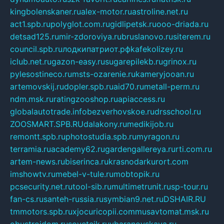
kingbolenskaner.ru
alex-motor.ru
astroline.net.ru
act1.spb.ru
polyglot.com.ru
gidlipetsk.ru
ooo-driada.ru
detsad125.ru
mir-zdoroviya.ru
bruslanovo.ru
siterem.ru
council.spb.ru
лодкипатриот.рф
kafekolizey.ru
iclub.net.ru
gazon-easy.ru
sugarepilekb.ru
grinox.ru
pylesostineco.ru
msts-ozarenie.ru
kameryjooan.ru
artemovskij.ru
dopler.spb.ru
aid70.ru
metall-perm.ru
ndm.msk.ru
ratingzooshop.ru
apiaccess.ru
globalautotrade.info
bezverhovskoe.ru
drsschool.ru
ZOOSMART.SPB.RU
dalakony.ru
medikijob.ru
remontt.spb.ru
photostudia.spb.ru
myragon.ru
terramia.ru
academy62.ru
gardengallereya.ru
rti.com.ru
artem-news.ru
biserinca.ru
krasnodarkurort.com
imshowtv.ru
mebel-v-tule.ru
mobtopik.ru
pcsecurity.net.ru
tool-sib.ru
multimetrunit.ru
sp-tour.ru
fan-cs.ru
santeh-russia.ru
symbian9.net.ru
DSHAIR.RU
tmmotors.spb.ru
xjocuricopii.com
musavtomat.msk.ru