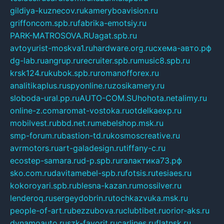
gildiya-kuznecov.ru
kameryboavision.ru
griffoncom.spb.ru
fabrika-emotsiy.ru
PARK-MATROSOVA.RU
agat.spb.ru
avtoyurist-moskva1.ru
hardware.org.ru
схема-авто.рф
dg-lab.ru
angrup.ru
recruiter.spb.ru
music8.spb.ru
krsk124.ru
kubok.spb.ru
romanofforex.ru
analitikaplus.ru
spyonline.ru
zosikamery.ru
sloboda-ural.pp.ru
AUTO-COM.SU
hohota.net
alimy.ru
online-z.com
aromat-vostoka.ru
otdelkaexp.ru
mobilvest.ru
bbd.net.ru
mebelshop.msk.ru
smp-forum.ru
bastion-td.ru
kosmoscreative.ru
avrmotors.ru
art-galadesign.ru
tiffany-c.ru
ecostep-samara.ru
d-p.spb.ru
галактика73.рф
sko.com.ru
davitamebel-spb.ru
fotsis.ru
tesiaes.ru
kokoroyari.spb.ru
blesna-kazan.ru
mossilver.ru
lenderoq.ru
sergeydobrin.ru
tochkazvuka.msk.ru
people-of-art.ru
bezzubova.ru
clubtibet.ru
orior-aks.ru
dynamoauto.ru
szk-favorit.ru
carlines.ru
flatnsk.ru