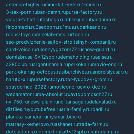
antenna-highly.ru
mine-lab-msk.ru
1-mus.ru
3-sex-porn.ru
ban-damn.ru
purse-factory.ru
viagra-tablet.ru
fasbags.ru
adler-jun.ru
bandamn.ru
fincontech.ru
3sexporn.ru
1mus.ru
darksand.ru
rebus-toys.ru
minelab-msk.ru
rtdco.ru
seo-prodvizhenie-sajtov-stroitelnyh-kompanij.ru
card-voice.ru
rulonnyygazon177.ru
snow-guard.ru
domizbrusa-9x12spb.ru
demaholding.ru
aalse.ru
a380club.ru
argentinamia.ru
perkoka.ru
movie-one.ru
perk-oka.ru
g-octopus.ru
sibarchives.ru
andreislyusar.ru
naruto-x.ru
pursefactory.ru
tor-lyubov-i-grom.ru
spayderhed-2022.ru
movieone.ru
evro-dez.ru
webamator.ru
ma-absolut1.ru
avtopomosch27.ru
nv-750.ru
news-plain.ru
nertansaga.ru
delanalad.ru
dizfiles.ru
youtubefree.ru
aria-family.ru
roadli.ru
planeta-samara.ru
mysmartbuy.ru
matrasy-kemerovo.ru
ashanet.ru
trade-farm.ru
dotcustoms.ru
domizbrusa9x12spb.ru
autodamp.ru