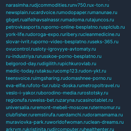
narasimha.ru
djcommodities.ru
nv750.ru
x-ton.ru
newsplain.ru
cardvoice.ru
modopaper.ru
manunae.ru
gbget.ru
alfeihavsalnassr.ru
madoma.ru
tajuncos.ru
petrovkasports.ru
porno-online-besplatno.ru
splclub.ru
york-life.ru
doroga-expo.ru
ribery.ru
cleanmedicine.ru
slovar-ivrit.ru
porno-video-besplatno.ru
seks-365.ru
ovucontrol.ru
sloty-igrovyye-avtomaty.ru
ru-industriya.ru
russkoe-porno-besplatno.ru
belgorod-day.ru
digilith.ru
pichkurovlab.ru
medic-today.ru
taksu.ru
comp123.ru
don-ykt.ru
teensvoice.ru
imgsharing.ru
domashnee-porno.ru
eva-elfie.ru
foto-tur.ru
biz-doska.ru
metropoltravel.ru
veslo-i-yakor.ru
borodino-media.ru
rostotsky.ru
regionufa.ru
weiss-bet.ru
zaryna.ru
casinotablet.ru
universalia.ru
remont-mebeli-moscow.ru
termomur.ru
clubfisher.ru
remstirufa.ru
erdamchi.ru
doramamama.ru
muraviovka-park.ru
worldofwoman.ru
clean-dreams.ru
arkrym.ru
kristinita.ru
dircomputer.ru
healthenter.ru