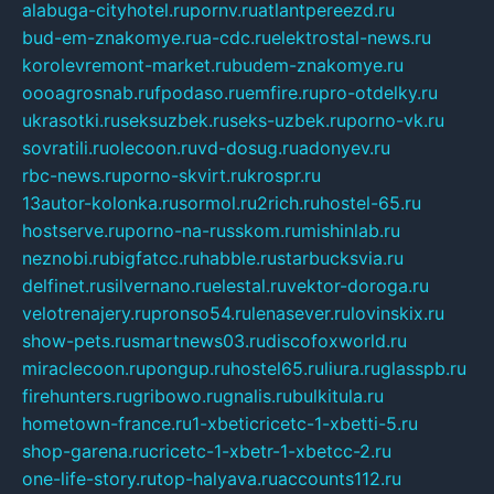
alabuga-cityhotel.ru
pornv.ru
atlantpereezd.ru
bud-em-znakomye.ru
a-cdc.ru
elektrostal-news.ru
korolevremont-market.ru
budem-znakomye.ru
oooagrosnab.ru
fpodaso.ru
emfire.ru
pro-otdelky.ru
ukrasotki.ru
seksuzbek.ru
seks-uzbek.ru
porno-vk.ru
sovratili.ru
olecoon.ru
vd-dosug.ru
adonyev.ru
rbc-news.ru
porno-skvirt.ru
krospr.ru
13autor-kolonka.ru
sormol.ru
2rich.ru
hostel-65.ru
hostserve.ru
porno-na-russkom.ru
mishinlab.ru
neznobi.ru
bigfatcc.ru
habble.ru
starbucksvia.ru
delfinet.ru
silvernano.ru
elestal.ru
vektor-doroga.ru
velotrenajery.ru
pronso54.ru
lenasever.ru
lovinskix.ru
show-pets.ru
smartnews03.ru
discofoxworld.ru
miraclecoon.ru
pongup.ru
hostel65.ru
liura.ru
glasspb.ru
firehunters.ru
gribowo.ru
gnalis.ru
bulkitula.ru
hometown-france.ru
1-xbeticricetc-1-xbetti-5.ru
shop-garena.ru
cricetc-1-xbetr-1-xbetcc-2.ru
one-life-story.ru
top-halyava.ru
accounts112.ru