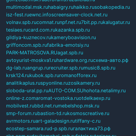
multimodal.msk.ru
habaigry.ru
haikko.ru
sobakopedia.ru
isz-fest.ru
ewnc.info
screensaver-clock.net.ru
volnav.spb.ru
comnat.ru
npf.net.ru
7bit.pp.ru
kalugatur.ru
tesiaes.ru
card.com.ru
kazanka.spb.ru
gildiya-kuznecov.ru
kameryboavision.ru
griffoncom.spb.ru
fabrika-emotsiy.ru
PARK-MATROSOVA.RU
agat.spb.ru
avtoyurist-moskva1.ru
hardware.org.ru
схема-авто.рф
dg-lab.ru
angrup.ru
recruiter.spb.ru
music8.spb.ru
krsk124.ru
kubok.spb.ru
romanofforex.ru
analitikaplus.ru
spyonline.ru
zosikamery.ru
sloboda-ural.pp.ru
AUTO-COM.SU
hohota.net
alimy.ru
online-z.com
aromat-vostoka.ru
otdelkaexp.ru
mobilvest.ru
bbd.net.ru
mebelshop.msk.ru
smp-forum.ru
bastion-td.ru
kosmoscreative.ru
avrmotors.ru
art-galadesign.ru
tiffany-c.ru
ecostep-samara.ru
d-p.spb.ru
галактика73.рф