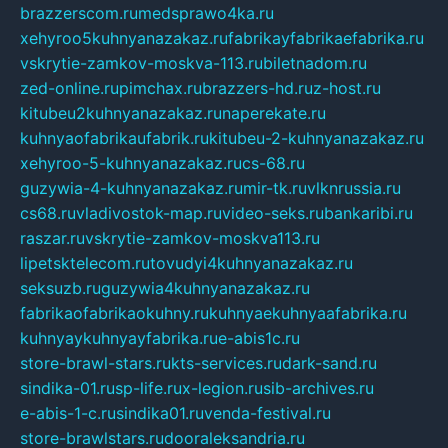
brazzerscom.ru
medsprawo4ka.ru
xehyroo5kuhnyanazakaz.ru
fabrikayfabrikaefabrika.ru
vskrytie-zamkov-moskva-113.ru
biletnadom.ru
zed-online.ru
pimchax.ru
brazzers-hd.ru
z-host.ru
kitubeu2kuhnyanazakaz.ru
naperekate.ru
kuhnyaofabrikaufabrik.ru
kitubeu-2-kuhnyanazakaz.ru
xehyroo-5-kuhnyanazakaz.ru
cs-68.ru
guzywia-4-kuhnyanazakaz.ru
mir-tk.ru
vlknrussia.ru
cs68.ru
vladivostok-map.ru
video-seks.ru
bankaribi.ru
raszar.ru
vskrytie-zamkov-moskva113.ru
lipetsktelecom.ru
tovudyi4kuhnyanazakaz.ru
seksuzb.ru
guzywia4kuhnyanazakaz.ru
fabrikaofabrikaokuhny.ru
kuhnyaekuhnyaafabrika.ru
kuhnyaykuhnyayfabrika.ru
e-abis1c.ru
store-brawl-stars.ru
kts-services.ru
dark-sand.ru
sindika-01.ru
sp-life.ru
x-legion.ru
sib-archives.ru
e-abis-1-c.ru
sindika01.ru
venda-festival.ru
store-brawlstars.ru
dooraleksandria.ru