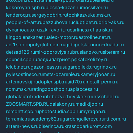
sko.com.ru
davitamebel-spb.ru
fotsis.ru
tesiaes.ru
kokoroyari.spb.ru
blesna-kazan.ru
mossilver.ru
lenderoq.ru
sergeydobrin.ru
tochkazvuka.msk.ru
people-of-art.ru
bezzubova.ru
clubtibet.ru
orior-aks.ru
dynamoauto.ru
szk-favorit.ru
carlines.ru
flatnsk.ru
kingbolenskaner.ru
alex-motor.ru
astroline.net.ru
act1.spb.ru
polyglot.com.ru
gidlipetsk.ru
ooo-driada.ru
detsad125.ru
mir-zdoroviya.ru
bruslanovo.ru
siterem.ru
council.spb.ru
лодкипатриот.рф
kafekolizey.ru
iclub.net.ru
gazon-easy.ru
sugarepilekb.ru
grinox.ru
pylesostineco.ru
msts-ozarenie.ru
kameryjooan.ru
artemovskij.ru
dopler.spb.ru
aid70.ru
metall-perm.ru
ndm.msk.ru
ratingzooshop.ru
apiaccess.ru
globalautotrade.info
bezverhovskoe.ru
drsschool.ru
ZOOSMART.SPB.RU
dalakony.ru
medikijob.ru
remontt.spb.ru
photostudia.spb.ru
myragon.ru
terramia.ru
academy62.ru
gardengallereya.ru
rti.com.ru
artem-news.ru
biserinca.ru
krasnodarkurort.com