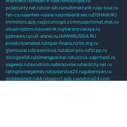
imshowtv.ru
mebel-v-tule.ru
mobtopik.ru
pcsecurity.net.ru
tool-sib.ru
multimetrunit.ru
sp-tour.ru
fan-cs.ru
santeh-russia.ru
symbian9.net.ru
DSHAIR.RU
tmmotors.spb.ru
xjocuricopii.com
musavtomat.msk.ru
obustrojdom.ru
sovetcik.ru
ybaranovskaya.ru
ppknews.ru
cult-alshei.ru
JAPANRUSSIA.RU
proekciyamebel.ru
imper-finans.ru
rim.org.ru
glamourai.ru
brassminus.ru
zabor-pro.ru
ftn.pp.ru
dorogoe58.ru
laimengpacker.ru
kuzova-zapchasti.ru
sageerp.ru
taxodrom.ru
dsrazvitie.ru
hardcity.net.ru
ratinghomegames.ru
topservice25.ru
gubernyan.ru
gtglasslined.ru
ii4.ru
tssport.spb.ru
andorra24.com
blackwallstreet.ru
oboimos.ru
optim-doors.com.ru
ikuch.ru
nycr.org.ru
npa21.ru
vremya-ch.spb.ru
desert000.ru
ivtorgi.ru
ifiori.ru
catalog-statei.ru
dcv.org.ru
spetsmaster174.ru
ipkameryhiseeu.ru
dum26.ru
ruspol.spb.ru
fr-opendp.ru
kam-solnyshko.ru
cheyenne-arapaho.ru
sevzapmetal.spb.ru