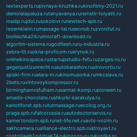
textexperts.ru
pivnaya-kruzhka.ru
kinofilmy-2021.ru
demolalapaluza.ru
tanyavanya.ru
remstir-tolyatti.ru
msdip.ru
jdol.ru
sokolovr.ru
newtech-spb.ru
rezemkleim.ru
massage-tai.ru
seonub.ru
zvonitut.ru
biolisichka24.ru
mncraft-download.ru
algoritm-sistema.ru
godflesh.ru
ru-industria.ru
zebra-tlt.ru
okna-proficom.ru
erynok.ru
onlinekinospace.ru
startupstudio-fefu.ru
zarges-ru.ru
gegenjustizunrecht.ru
autobalashov.ru
utrovortu.ru
spiski-firm.ru
elara-m.ru
kinomusorka.ru
mkcslava.ru
2bets.ru
vintovoykompressor.ru
birminghamvsfulham.ru
sarmat-komp.ru
pioneeri.ru
amadis-chocolate.ru
shkurki-karakulya.ru
kanotiforet.spb.ru
tutmassage.ru
ecolog.org.ru
praga.spb.ru
falcorussia.ru
autodoctorservis.ru
kamertondom.spb.ru
net-life.net.ru
avto-vozim.ru
sakhcamera.ru
alliance-electro.spb.ru
stroyavt.ru
controlweb1.ru
tdsak74.ru
kinzozo-ru.ru
kvotka.ru