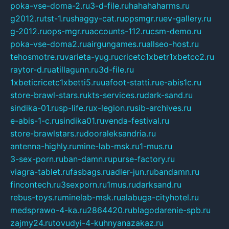
poka-vse-doma-2.ru
3-d-file.ru
hahahaharms.ru
g2012.ru
tst-1.ru
shaggy-cat.ru
opsmgr.ru
ev-gallery.ru
g-2012.ru
ops-mgr.ru
accounts-112.ru
csm-demo.ru
poka-vse-doma2.ru
airgungames.ru
allseo-host.ru
tehosmotre.ru
varieta-yug.ru
cricetc1xbetr1xbetcc2.ru
raytor-d.ru
atillagunn.ru
3d-file.ru
1xbeticricetc1xbetti5.ru
uafoot-statti.ru
e-abis1c.ru
store-brawl-stars.ru
kts-services.ru
dark-sand.ru
sindika-01.ru
sp-life.ru
x-legion.ru
sib-archives.ru
e-abis-1-c.ru
sindika01.ru
venda-festival.ru
store-brawlstars.ru
dooraleksandria.ru
antenna-highly.ru
mine-lab-msk.ru
1-mus.ru
3-sex-porn.ru
ban-damn.ru
purse-factory.ru
viagra-tablet.ru
fasbags.ru
adler-jun.ru
bandamn.ru
fincontech.ru
3sexporn.ru
1mus.ru
darksand.ru
rebus-toys.ru
minelab-msk.ru
alabuga-cityhotel.ru
medsprawo-4-ka.ru
2864420.ru
blagodarenie-spb.ru
zajmy24.ru
tovudyi-4-kuhnyanazakaz.ru