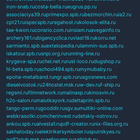
iron-snab.ru
costa-bella.ru
eugrus.pp.ru
associaciya39.ru
primexpo.spb.ru
bezmorchin.ru
ia2.ru
cpt21.ru
ispecspb.ru
regahost.ru
kolosok-elita.ru
tae-kwon.ru
consrio.com.ru
insiam.ru
avegainfo.ru
archery161.ru
bigencyclica.ru
vlast16.ru
korru.net
sarmiento.spb.su
extelopedia.ru
lammin-suo.spb.ru
iskatour.spb.ru
snpi.org.ru
running-line.ru
krygeva-spa.ru
chel.net.ru
rust-loco.ru
dugshop.ru
hl-beta.spb.ru
school494.spb.ru
mymubaby.ru
epoha-metalband.ru
ngr.spb.ru
rusgosnews.com
dieselvostok.ru
24hostel.msk.ru
w-dev.ru
f-ship.ru
regsmi.ru
filmnetwork.ru
malinasp.ru
kinosvin.ru
h2o-salon.ru
malutkayork.ru
deltaprim.spb.ru
tango-perm.ru
gooddir.ru
sgv.su
multiki-online.com
webkrasotki.com
cherinvest.ru
detskiy-ostrov.ru
ankou.spb.ru
alvesta1.ru
pdf-creator.ru
nix-files.org.ru
sakhatoday.ru
elektrikersymboler.ru
sputnikyes.ru
golf2club.msk.ru
aeforums.ru
zallclub.ru