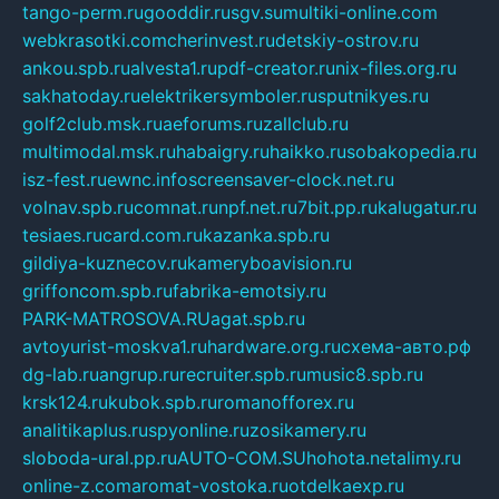
tango-perm.ru
gooddir.ru
sgv.su
multiki-online.com
webkrasotki.com
cherinvest.ru
detskiy-ostrov.ru
ankou.spb.ru
alvesta1.ru
pdf-creator.ru
nix-files.org.ru
sakhatoday.ru
elektrikersymboler.ru
sputnikyes.ru
golf2club.msk.ru
aeforums.ru
zallclub.ru
multimodal.msk.ru
habaigry.ru
haikko.ru
sobakopedia.ru
isz-fest.ru
ewnc.info
screensaver-clock.net.ru
volnav.spb.ru
comnat.ru
npf.net.ru
7bit.pp.ru
kalugatur.ru
tesiaes.ru
card.com.ru
kazanka.spb.ru
gildiya-kuznecov.ru
kameryboavision.ru
griffoncom.spb.ru
fabrika-emotsiy.ru
PARK-MATROSOVA.RU
agat.spb.ru
avtoyurist-moskva1.ru
hardware.org.ru
схема-авто.рф
dg-lab.ru
angrup.ru
recruiter.spb.ru
music8.spb.ru
krsk124.ru
kubok.spb.ru
romanofforex.ru
analitikaplus.ru
spyonline.ru
zosikamery.ru
sloboda-ural.pp.ru
AUTO-COM.SU
hohota.net
alimy.ru
online-z.com
aromat-vostoka.ru
otdelkaexp.ru