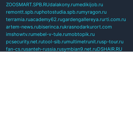
ZOOSMART.SPB.RU
dalakony.ru
medikijob.ru
remontt.spb.ru
photostudia.spb.ru
myragon.ru
terramia.ru
academy62.ru
gardengallereya.ru
rti.com.ru
artem-news.ru
biserinca.ru
krasnodarkurort.com
imshowtv.ru
mebel-v-tule.ru
mobtopik.ru
pcsecurity.net.ru
tool-sib.ru
multimetrunit.ru
sp-tour.ru
fan-cs.ru
santeh-russia.ru
symbian9.net.ru
DSHAIR.RU
tmmotors.spb.ru
xjocuricopii.com
musavtomat.msk.ru
obustrojdom.ru
sovetcik.ru
ybaranovskaya.ru
ppknews.ru
cult-alshei.ru
JAPANRUSSIA.RU
proekciyamebel.ru
imper-finans.ru
rim.org.ru
glamourai.ru
brassminus.ru
zabor-pro.ru
ftn.pp.ru
dorogoe58.ru
laimengpacker.ru
kuzova-zapchasti.ru
sageerp.ru
taxodrom.ru
dsrazvitie.ru
hardcity.net.ru
ratinghomegames.ru
topservice25.ru
gubernyan.ru
gtglasslined.ru
ii4.ru
tssport.spb.ru
andorra24.com
blackwallstreet.ru
oboimos.ru
optim-doors.com.ru
ikuch.ru
nycr.org.ru
npa21.ru
vremya-ch.spb.ru