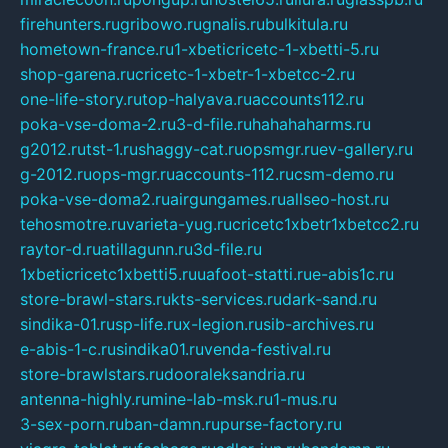
firehunters.ru
gribowo.ru
gnalis.ru
bulkitula.ru
hometown-france.ru
1-xbeticricetc-1-xbetti-5.ru
shop-garena.ru
cricetc-1-xbetr-1-xbetcc-2.ru
one-life-story.ru
top-halyava.ru
accounts112.ru
poka-vse-doma-2.ru
3-d-file.ru
hahahaharms.ru
g2012.ru
tst-1.ru
shaggy-cat.ru
opsmgr.ru
ev-gallery.ru
g-2012.ru
ops-mgr.ru
accounts-112.ru
csm-demo.ru
poka-vse-doma2.ru
airgungames.ru
allseo-host.ru
tehosmotre.ru
varieta-yug.ru
cricetc1xbetr1xbetcc2.ru
raytor-d.ru
atillagunn.ru
3d-file.ru
1xbeticricetc1xbetti5.ru
uafoot-statti.ru
e-abis1c.ru
store-brawl-stars.ru
kts-services.ru
dark-sand.ru
sindika-01.ru
sp-life.ru
x-legion.ru
sib-archives.ru
e-abis-1-c.ru
sindika01.ru
venda-festival.ru
store-brawlstars.ru
dooraleksandria.ru
antenna-highly.ru
mine-lab-msk.ru
1-mus.ru
3-sex-porn.ru
ban-damn.ru
purse-factory.ru