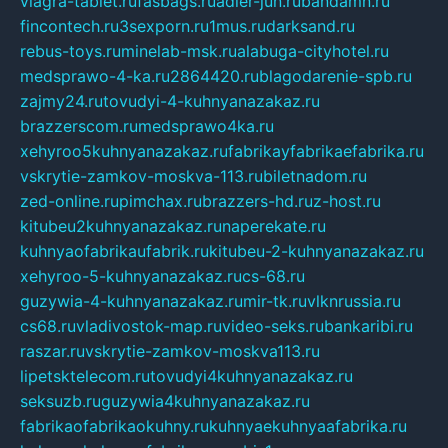
viagra-tablet.ru
fasbags.ru
adler-jun.ru
bandamn.ru
fincontech.ru
3sexporn.ru
1mus.ru
darksand.ru
rebus-toys.ru
minelab-msk.ru
alabuga-cityhotel.ru
medsprawo-4-ka.ru
2864420.ru
blagodarenie-spb.ru
zajmy24.ru
tovudyi-4-kuhnyanazakaz.ru
brazzerscom.ru
medsprawo4ka.ru
xehyroo5kuhnyanazakaz.ru
fabrikayfabrikaefabrika.ru
vskrytie-zamkov-moskva-113.ru
biletnadom.ru
zed-online.ru
pimchax.ru
brazzers-hd.ru
z-host.ru
kitubeu2kuhnyanazakaz.ru
naperekate.ru
kuhnyaofabrikaufabrik.ru
kitubeu-2-kuhnyanazakaz.ru
xehyroo-5-kuhnyanazakaz.ru
cs-68.ru
guzywia-4-kuhnyanazakaz.ru
mir-tk.ru
vlknrussia.ru
cs68.ru
vladivostok-map.ru
video-seks.ru
bankaribi.ru
raszar.ru
vskrytie-zamkov-moskva113.ru
lipetsktelecom.ru
tovudyi4kuhnyanazakaz.ru
seksuzb.ru
guzywia4kuhnyanazakaz.ru
fabrikaofabrikaokuhny.ru
kuhnyaekuhnyaafabrika.ru