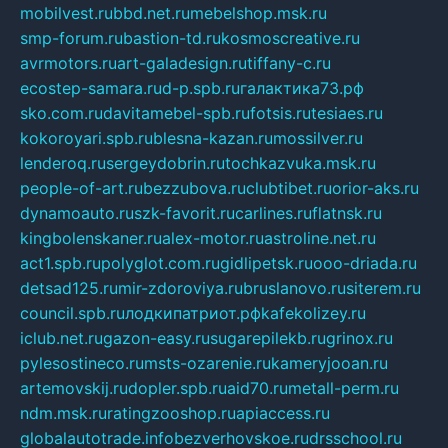
mobilvest.ru
bbd.net.ru
mebelshop.msk.ru
smp-forum.ru
bastion-td.ru
kosmoscreative.ru
avrmotors.ru
art-galadesign.ru
tiffany-c.ru
ecostep-samara.ru
d-p.spb.ru
галактика73.рф
sko.com.ru
davitamebel-spb.ru
fotsis.ru
tesiaes.ru
kokoroyari.spb.ru
blesna-kazan.ru
mossilver.ru
lenderoq.ru
sergeydobrin.ru
tochkazvuka.msk.ru
people-of-art.ru
bezzubova.ru
clubtibet.ru
orior-aks.ru
dynamoauto.ru
szk-favorit.ru
carlines.ru
flatnsk.ru
kingbolenskaner.ru
alex-motor.ru
astroline.net.ru
act1.spb.ru
polyglot.com.ru
gidlipetsk.ru
ooo-driada.ru
detsad125.ru
mir-zdoroviya.ru
bruslanovo.ru
siterem.ru
council.spb.ru
лодкипатриот.рф
kafekolizey.ru
iclub.net.ru
gazon-easy.ru
sugarepilekb.ru
grinox.ru
pylesostineco.ru
msts-ozarenie.ru
kameryjooan.ru
artemovskij.ru
dopler.spb.ru
aid70.ru
metall-perm.ru
ndm.msk.ru
ratingzooshop.ru
apiaccess.ru
globalautotrade.info
bezverhovskoe.ru
drsschool.ru