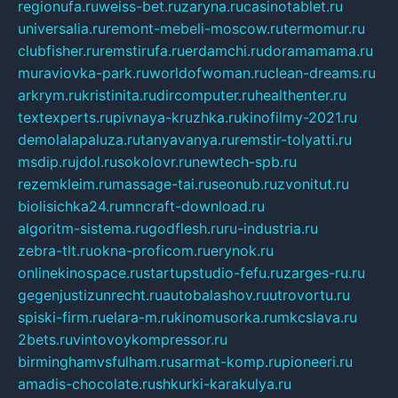
regionufa.ru
weiss-bet.ru
zaryna.ru
casinotablet.ru
universalia.ru
remont-mebeli-moscow.ru
termomur.ru
clubfisher.ru
remstirufa.ru
erdamchi.ru
doramamama.ru
muraviovka-park.ru
worldofwoman.ru
clean-dreams.ru
arkrym.ru
kristinita.ru
dircomputer.ru
healthenter.ru
textexperts.ru
pivnaya-kruzhka.ru
kinofilmy-2021.ru
demolalapaluza.ru
tanyavanya.ru
remstir-tolyatti.ru
msdip.ru
jdol.ru
sokolovr.ru
newtech-spb.ru
rezemkleim.ru
massage-tai.ru
seonub.ru
zvonitut.ru
biolisichka24.ru
mncraft-download.ru
algoritm-sistema.ru
godflesh.ru
ru-industria.ru
zebra-tlt.ru
okna-proficom.ru
erynok.ru
onlinekinospace.ru
startupstudio-fefu.ru
zarges-ru.ru
gegenjustizunrecht.ru
autobalashov.ru
utrovortu.ru
spiski-firm.ru
elara-m.ru
kinomusorka.ru
mkcslava.ru
2bets.ru
vintovoykompressor.ru
birminghamvsfulham.ru
sarmat-komp.ru
pioneeri.ru
amadis-chocolate.ru
shkurki-karakulya.ru