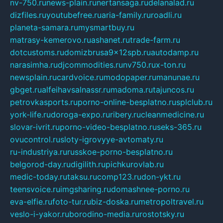
nv-750.ru
news-plain.ru
nertansaga.ru
delanalad.ru
dizfiles.ru
youtubefree.ru
aria-family.ru
roadli.ru
planeta-samara.ru
mysmartbuy.ru
matrasy-kemerovo.ru
ashanet.ru
trade-farm.ru
dotcustoms.ru
domizbrusa9x12spb.ru
autodamp.ru
narasimha.ru
djcommodities.ru
nv750.ru
x-ton.ru
newsplain.ru
cardvoice.ru
modopaper.ru
manunae.ru
gbget.ru
alfeihavsalnassr.ru
madoma.ru
tajuncos.ru
petrovkasports.ru
porno-online-besplatno.ru
splclub.ru
york-life.ru
doroga-expo.ru
ribery.ru
cleanmedicine.ru
slovar-ivrit.ru
porno-video-besplatno.ru
seks-365.ru
ovucontrol.ru
sloty-igrovyye-avtomaty.ru
ru-industriya.ru
russkoe-porno-besplatno.ru
belgorod-day.ru
digilith.ru
pichkurovlab.ru
medic-today.ru
taksu.ru
comp123.ru
don-ykt.ru
teensvoice.ru
imgsharing.ru
domashnee-porno.ru
eva-elfie.ru
foto-tur.ru
biz-doska.ru
metropoltravel.ru
veslo-i-yakor.ru
borodino-media.ru
rostotsky.ru