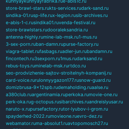
kuhnyaykuhnyayfabrika.ru
e-abis1c.ru
store-brawl-stars.ru
kts-services.ru
dark-sand.ru
sindika-01.ru
sp-life.ru
x-legion.ru
sib-archives.ru
e-abis-1-c.ru
sindika01.ru
venda-festival.ru
store-brawlstars.ru
dooraleksandria.ru
antenna-highly.ru
mine-lab-msk.ru
1-mus.ru
3-sex-porn.ru
ban-damn.ru
purse-factory.ru
viagra-tablet.ru
fasbags.ru
adler-jun.ru
bandamn.ru
fincontech.ru
3sexporn.ru
1mus.ru
darksand.ru
rebus-toys.ru
minelab-msk.ru
rtdco.ru
seo-prodvizhenie-sajtov-stroitelnyh-kompanij.ru
card-voice.ru
rulonnyygazon177.ru
snow-guard.ru
domizbrusa-9x12spb.ru
demaholding.ru
aalse.ru
a380club.ru
argentinamia.ru
perkoka.ru
movie-one.ru
perk-oka.ru
g-octopus.ru
sibarchives.ru
andreislyusar.ru
naruto-x.ru
pursefactory.ru
tor-lyubov-i-grom.ru
spayderhed-2022.ru
movieone.ru
evro-dez.ru
webamator.ru
ma-absolut1.ru
avtopomosch27.ru