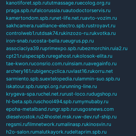
kanotiforet.spb.ru
tutmassage.ru
ecolog.org.ru
praga.spb.ru
falcorussia.ru
autodoctorservis.ru
kamertondom.spb.ru
net-life.net.ru
avto-vozim.ru
sakhcamera.ru
alliance-electro.spb.ru
stroyavt.ru
controlweb1.ru
tdsak74.ru
kinzozo-ru.ru
kvotka.ru
iron-snab.ru
costa-bella.ru
eugrus.pp.ru
associaciya39.ru
primexpo.spb.ru
bezmorchin.ru
ia2.ru
cpt21.ru
ispecspb.ru
regahost.ru
kolosok-elita.ru
tae-kwon.ru
consrio.com.ru
insiam.ru
avegainfo.ru
archery161.ru
bigencyclica.ru
vlast16.ru
korru.net
sarmiento.spb.su
extelopedia.ru
lammin-suo.spb.ru
iskatour.spb.ru
snpi.org.ru
running-line.ru
krygeva-spa.ru
chel.net.ru
rust-loco.ru
dugshop.ru
hl-beta.spb.ru
school494.spb.ru
mymubaby.ru
epoha-metalband.ru
ngr.spb.ru
rusgosnews.com
dieselvostok.ru
24hostel.msk.ru
w-dev.ru
f-ship.ru
regsmi.ru
filmnetwork.ru
malinasp.ru
kinosvin.ru
h2o-salon.ru
malutkayork.ru
deltaprim.spb.ru