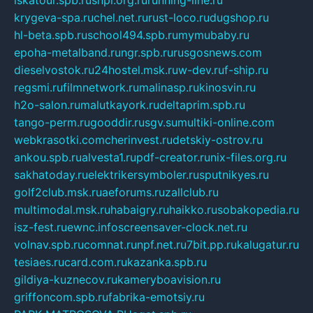
iskatour.spb.ru
snpi.org.ru
running-line.ru
krygeva-spa.ru
chel.net.ru
rust-loco.ru
dugshop.ru
hl-beta.spb.ru
school494.spb.ru
mymubaby.ru
epoha-metalband.ru
ngr.spb.ru
rusgosnews.com
dieselvostok.ru
24hostel.msk.ru
w-dev.ru
f-ship.ru
regsmi.ru
filmnetwork.ru
malinasp.ru
kinosvin.ru
h2o-salon.ru
malutkayork.ru
deltaprim.spb.ru
tango-perm.ru
gooddir.ru
sgv.su
multiki-online.com
webkrasotki.com
cherinvest.ru
detskiy-ostrov.ru
ankou.spb.ru
alvesta1.ru
pdf-creator.ru
nix-files.org.ru
sakhatoday.ru
elektrikersymboler.ru
sputnikyes.ru
golf2club.msk.ru
aeforums.ru
zallclub.ru
multimodal.msk.ru
habaigry.ru
haikko.ru
sobakopedia.ru
isz-fest.ru
ewnc.info
screensaver-clock.net.ru
volnav.spb.ru
comnat.ru
npf.net.ru
7bit.pp.ru
kalugatur.ru
tesiaes.ru
card.com.ru
kazanka.spb.ru
gildiya-kuznecov.ru
kameryboavision.ru
griffoncom.spb.ru
fabrika-emotsiy.ru