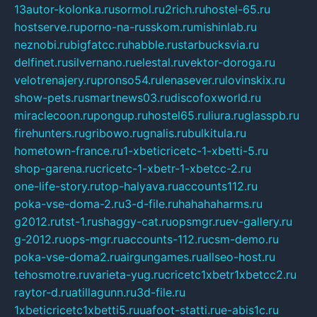
13autor-kolonka.ru
sormol.ru
2rich.ru
hostel-65.ru
hostserve.ru
porno-na-russkom.ru
mishinlab.ru
neznobi.ru
bigfatcc.ru
habble.ru
starbucksvia.ru
delfinet.ru
silvernano.ru
elestal.ru
vektor-doroga.ru
velotrenajery.ru
pronso54.ru
lenasever.ru
lovinskix.ru
show-pets.ru
smartnews03.ru
discofoxworld.ru
miraclecoon.ru
pongup.ru
hostel65.ru
liura.ru
glasspb.ru
firehunters.ru
gribowo.ru
gnalis.ru
bulkitula.ru
hometown-france.ru
1-xbeticricetc-1-xbetti-5.ru
shop-garena.ru
cricetc-1-xbetr-1-xbetcc-2.ru
one-life-story.ru
top-halyava.ru
accounts112.ru
poka-vse-doma-2.ru
3-d-file.ru
hahahaharms.ru
g2012.ru
tst-1.ru
shaggy-cat.ru
opsmgr.ru
ev-gallery.ru
g-2012.ru
ops-mgr.ru
accounts-112.ru
csm-demo.ru
poka-vse-doma2.ru
airgungames.ru
allseo-host.ru
tehosmotre.ru
varieta-yug.ru
cricetc1xbetr1xbetcc2.ru
raytor-d.ru
atillagunn.ru
3d-file.ru
1xbeticricetc1xbetti5.ru
uafoot-statti.ru
e-abis1c.ru