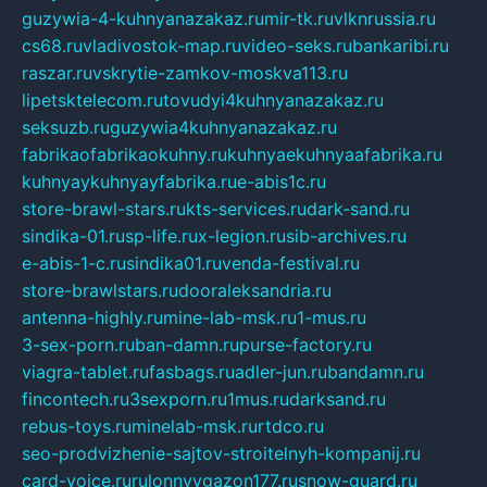
guzywia-4-kuhnyanazakaz.ru
mir-tk.ru
vlknrussia.ru
cs68.ru
vladivostok-map.ru
video-seks.ru
bankaribi.ru
raszar.ru
vskrytie-zamkov-moskva113.ru
lipetsktelecom.ru
tovudyi4kuhnyanazakaz.ru
seksuzb.ru
guzywia4kuhnyanazakaz.ru
fabrikaofabrikaokuhny.ru
kuhnyaekuhnyaafabrika.ru
kuhnyaykuhnyayfabrika.ru
e-abis1c.ru
store-brawl-stars.ru
kts-services.ru
dark-sand.ru
sindika-01.ru
sp-life.ru
x-legion.ru
sib-archives.ru
e-abis-1-c.ru
sindika01.ru
venda-festival.ru
store-brawlstars.ru
dooraleksandria.ru
antenna-highly.ru
mine-lab-msk.ru
1-mus.ru
3-sex-porn.ru
ban-damn.ru
purse-factory.ru
viagra-tablet.ru
fasbags.ru
adler-jun.ru
bandamn.ru
fincontech.ru
3sexporn.ru
1mus.ru
darksand.ru
rebus-toys.ru
minelab-msk.ru
rtdco.ru
seo-prodvizhenie-sajtov-stroitelnyh-kompanij.ru
card-voice.ru
rulonnyygazon177.ru
snow-guard.ru