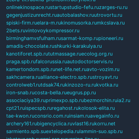
onlinekinospace.ru
startupstudio-fefu.ru
zarges-ru.ru
gegenjustizunrecht.ru
autobalashov.ru
utrovortu.ru
spiski-firm.ru
elara-m.ru
kinomusorka.ru
mkcslava.ru
2bets.ru
vintovoykompressor.ru
birminghamvsfulham.ru
sarmat-komp.ru
pioneeri.ru
amadis-chocolate.ru
shkurki-karakulya.ru
kanotiforet.spb.ru
tutmassage.ru
ecolog.org.ru
praga.spb.ru
falcorussia.ru
autodoctorservis.ru
kamertondom.spb.ru
net-life.net.ru
avto-vozim.ru
sakhcamera.ru
alliance-electro.spb.ru
stroyavt.ru
controlweb1.ru
tdsak74.ru
kinzozo-ru.ru
kvotka.ru
iron-snab.ru
costa-bella.ru
eugrus.pp.ru
associaciya39.ru
primexpo.spb.ru
bezmorchin.ru
ia2.ru
cpt21.ru
ispecspb.ru
regahost.ru
kolosok-elita.ru
tae-kwon.ru
consrio.com.ru
insiam.ru
avegainfo.ru
archery161.ru
bigencyclica.ru
vlast16.ru
korru.net
sarmiento.spb.su
extelopedia.ru
lammin-suo.spb.ru