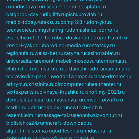
ru-industriya.ru
russkoe-porno-besplatno.ru
belgorod-day.ru
digilith.ru
pichkurovlab.ru
medic-today.ru
taksu.ru
comp123.ru
don-ykt.ru
teensvoice.ru
imgsharing.ru
domashnee-porno.ru
eva-elfie.ru
foto-tur.ru
biz-doska.ru
metropoltravel.ru
veslo-i-yakor.ru
borodino-media.ru
rostotsky.ru
regionufa.ru
weiss-bet.ru
zaryna.ru
casinotablet.ru
universalia.ru
remont-mebeli-moscow.ru
termomur.ru
clubfisher.ru
remstirufa.ru
erdamchi.ru
doramamama.ru
muraviovka-park.ru
worldofwoman.ru
clean-dreams.ru
arkrym.ru
kristinita.ru
dircomputer.ru
healthenter.ru
textexperts.ru
pivnaya-kruzhka.ru
kinofilmy-2021.ru
demolalapaluza.ru
tanyavanya.ru
remstir-tolyatti.ru
msdip.ru
jdol.ru
sokolovr.ru
newtech-spb.ru
rezemkleim.ru
massage-tai.ru
seonub.ru
zvonitut.ru
biolisichka24.ru
mncraft-download.ru
algoritm-sistema.ru
godflesh.ru
ru-industria.ru
zebra-tlt.ru
okna-proficom.ru
erynok.ru