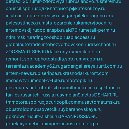
detsad125.ru
mir-zdoroviya.ru
bruslanovo.ru
siterem.ru
council.spb.ru
лодкипатриот.рф
kafekolizey.ru
iclub.net.ru
gazon-easy.ru
sugarepilekb.ru
grinox.ru
pylesostineco.ru
msts-ozarenie.ru
kameryjooan.ru
artemovskij.ru
dopler.spb.ru
aid70.ru
metall-perm.ru
ndm.msk.ru
ratingzooshop.ru
apiaccess.ru
globalautotrade.info
bezverhovskoe.ru
drsschool.ru
ZOOSMART.SPB.RU
dalakony.ru
medikijob.ru
remontt.spb.ru
photostudia.spb.ru
myragon.ru
terramia.ru
academy62.ru
gardengallereya.ru
rti.com.ru
artem-news.ru
biserinca.ru
krasnodarkurort.com
imshowtv.ru
mebel-v-tule.ru
mobtopik.ru
pcsecurity.net.ru
tool-sib.ru
multimetrunit.ru
sp-tour.ru
fan-cs.ru
santeh-russia.ru
symbian9.net.ru
DSHAIR.RU
tmmotors.spb.ru
xjocuricopii.com
musavtomat.msk.ru
obustrojdom.ru
sovetcik.ru
ybaranovskaya.ru
ppknews.ru
cult-alshei.ru
JAPANRUSSIA.RU
proekciyamebel.ru
imper-finans.ru
rim.org.ru