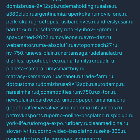
domizbrusa-9x12spb.ru
demaholding.ru
aalse.ru
a380club.ru
argentinamia.ru
perkoka.ru
movie-one.ru
perk-oka.ru
g-octopus.ru
sibarchives.ru
andreislyusar.ru
naruto-x.ru
pursefactory.ru
tor-lyubov-i-grom.ru
spayderhed-2022.ru
movieone.ru
evro-dez.ru
webamator.ru
ma-absolut1.ru
avtopomosch27.ru
nv-750.ru
news-plain.ru
nertansaga.ru
delanalad.ru
dizfiles.ru
youtubefree.ru
aria-family.ru
roadli.ru
planeta-samara.ru
mysmartbuy.ru
matrasy-kemerovo.ru
ashanet.ru
trade-farm.ru
dotcustoms.ru
domizbrusa9x12spb.ru
autodamp.ru
narasimha.ru
djcommodities.ru
nv750.ru
x-ton.ru
newsplain.ru
cardvoice.ru
modopaper.ru
manunae.ru
gbget.ru
alfeihavsalnassr.ru
madoma.ru
tajuncos.ru
petrovkasports.ru
porno-online-besplatno.ru
splclub.ru
york-life.ru
doroga-expo.ru
ribery.ru
cleanmedicine.ru
slovar-ivrit.ru
porno-video-besplatno.ru
seks-365.ru
ovucontrol.ru
sloty-igrovyye-avtomaty.ru