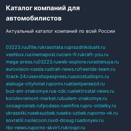
Каталог компаний для
автомобилистов
Актуальный каталог компаний по всей России
03223.ru
ufille.ru
krasotata.ru
prazdnikdushi.ru
veetbox.ru
cinemapost.ru
ciam-fr.ru
kraft-you.ru
mega-press.ru
03223.ru
web-explore.ru
rastenuya.ru
eurovision-russia.ru
strah-news.ru
freeride-team.ru
itrack-24.ru
sexshopexpress.ru
autostudiopro.ru
alabuga-cityhotel.ru
pornv.ru
atlantpereezd.ru
bud-em-znakomye.ru
a-cdc.ru
elektrostal-news.ru
korolevremont-market.ru
budem-znakomye.ru
oooagrosnab.ru
fpodaso.ru
emfire.ru
pro-otdelky.ru
ukrasotki.ru
seksuzbek.ru
seks-uzbek.ru
porno-vk.ru
sovratili.ru
olecoon.ru
vd-dosug.ru
adonyev.ru
rbc-news.ru
porno-skvirt.ru
krospr.ru