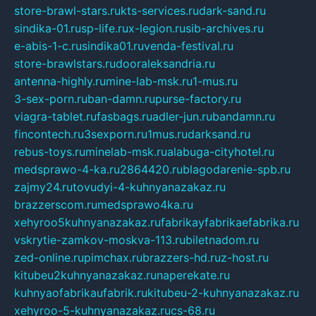
store-brawl-stars.ru
kts-services.ru
dark-sand.ru
sindika-01.ru
sp-life.ru
x-legion.ru
sib-archives.ru
e-abis-1-c.ru
sindika01.ru
venda-festival.ru
store-brawlstars.ru
dooraleksandria.ru
antenna-highly.ru
mine-lab-msk.ru
1-mus.ru
3-sex-porn.ru
ban-damn.ru
purse-factory.ru
viagra-tablet.ru
fasbags.ru
adler-jun.ru
bandamn.ru
fincontech.ru
3sexporn.ru
1mus.ru
darksand.ru
rebus-toys.ru
minelab-msk.ru
alabuga-cityhotel.ru
medsprawo-4-ka.ru
2864420.ru
blagodarenie-spb.ru
zajmy24.ru
tovudyi-4-kuhnyanazakaz.ru
brazzerscom.ru
medsprawo4ka.ru
xehyroo5kuhnyanazakaz.ru
fabrikayfabrikaefabrika.ru
vskrytie-zamkov-moskva-113.ru
biletnadom.ru
zed-online.ru
pimchax.ru
brazzers-hd.ru
z-host.ru
kitubeu2kuhnyanazakaz.ru
naperekate.ru
kuhnyaofabrikaufabrik.ru
kitubeu-2-kuhnyanazakaz.ru
xehyroo-5-kuhnyanazakaz.ru
cs-68.ru