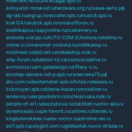
PARK-MATROSOVA.RU
agat.spb.ru
avtoyurist-moskva1.ru
hardware.org.ru
схема-авто.рф
dg-lab.ru
angrup.ru
recruiter.spb.ru
music8.spb.ru
krsk124.ru
kubok.spb.ru
romanofforex.ru
analitikaplus.ru
spyonline.ru
zosikamery.ru
sloboda-ural.pp.ru
AUTO-COM.SU
hohota.net
alimy.ru
online-z.com
aromat-vostoka.ru
otdelkaexp.ru
mobilvest.ru
bbd.net.ru
mebelshop.msk.ru
smp-forum.ru
bastion-td.ru
kosmoscreative.ru
avrmotors.ru
art-galadesign.ru
tiffany-c.ru
ecostep-samara.ru
d-p.spb.ru
галактика73.рф
sko.com.ru
davitamebel-spb.ru
fotsis.ru
tesiaes.ru
kokoroyari.spb.ru
blesna-kazan.ru
mossilver.ru
lenderoq.ru
sergeydobrin.ru
tochkazvuka.msk.ru
people-of-art.ru
bezzubova.ru
clubtibet.ru
orior-aks.ru
dynamoauto.ru
szk-favorit.ru
carlines.ru
flatnsk.ru
kingbolenskaner.ru
alex-motor.ru
astroline.net.ru
act1.spb.ru
polyglot.com.ru
gidlipetsk.ru
ooo-driada.ru