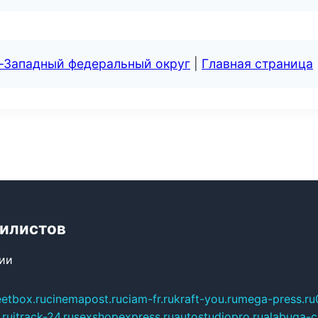
о-Западный федеральный округ
|
Главная страница
билистов
сии
eetbox.ru
cinemapost.ru
ciam-fr.ru
kraft-you.ru
mega-press.ru
.ru
itrack-24.ru
sexshopexpress.ru
autostudiopro.ru
alabuga-ci