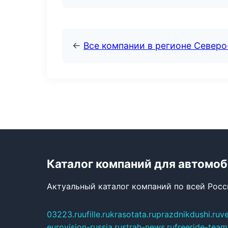
←
Все компании в регионе Север
Каталог компаний для автомо
Актуальный каталог компаний по всей Рос
03223.ru
ufille.ru
krasotata.ru
prazdnikdushi.ru
v
eurovision-russia.ru
strah-news.ru
freeride-team