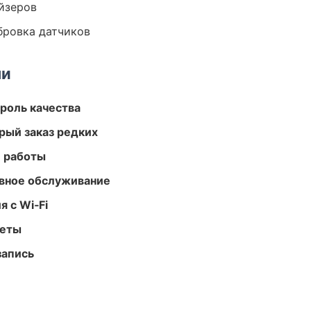
йзеров
ибровка датчиков
ми
роль качества
рый заказ редких
е работы
вное обслуживание
 с Wi‑Fi
меты
запись