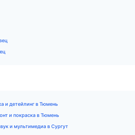
вец
вец
а и детейлинг в Тюмень
онт и покраска в Тюмень
озвук и мультимедиа в Сургут