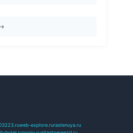
→
03223.ru
web-explore.ru
rastenuya.ru
tyhotel.ru
pornv.ru
atlantpereezd.ru