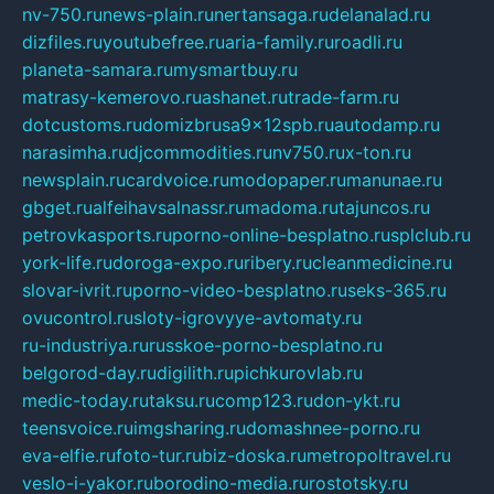
nv-750.ru
news-plain.ru
nertansaga.ru
delanalad.ru
dizfiles.ru
youtubefree.ru
aria-family.ru
roadli.ru
planeta-samara.ru
mysmartbuy.ru
matrasy-kemerovo.ru
ashanet.ru
trade-farm.ru
dotcustoms.ru
domizbrusa9x12spb.ru
autodamp.ru
narasimha.ru
djcommodities.ru
nv750.ru
x-ton.ru
newsplain.ru
cardvoice.ru
modopaper.ru
manunae.ru
gbget.ru
alfeihavsalnassr.ru
madoma.ru
tajuncos.ru
petrovkasports.ru
porno-online-besplatno.ru
splclub.ru
york-life.ru
doroga-expo.ru
ribery.ru
cleanmedicine.ru
slovar-ivrit.ru
porno-video-besplatno.ru
seks-365.ru
ovucontrol.ru
sloty-igrovyye-avtomaty.ru
ru-industriya.ru
russkoe-porno-besplatno.ru
belgorod-day.ru
digilith.ru
pichkurovlab.ru
medic-today.ru
taksu.ru
comp123.ru
don-ykt.ru
teensvoice.ru
imgsharing.ru
domashnee-porno.ru
eva-elfie.ru
foto-tur.ru
biz-doska.ru
metropoltravel.ru
veslo-i-yakor.ru
borodino-media.ru
rostotsky.ru