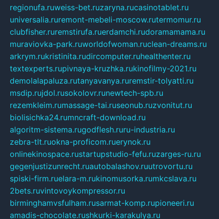
regionufa.ru
weiss-bet.ru
zaryna.ru
casinotablet.ru
universalia.ru
remont-mebeli-moscow.ru
termomur.ru
clubfisher.ru
remstirufa.ru
erdamchi.ru
doramamama.ru
muraviovka-park.ru
worldofwoman.ru
clean-dreams.ru
arkrym.ru
kristinita.ru
dircomputer.ru
healthenter.ru
textexperts.ru
pivnaya-kruzhka.ru
kinofilmy-2021.ru
demolalapaluza.ru
tanyavanya.ru
remstir-tolyatti.ru
msdip.ru
jdol.ru
sokolovr.ru
newtech-spb.ru
rezemkleim.ru
massage-tai.ru
seonub.ru
zvonitut.ru
biolisichka24.ru
mncraft-download.ru
algoritm-sistema.ru
godflesh.ru
ru-industria.ru
zebra-tlt.ru
okna-proficom.ru
erynok.ru
onlinekinospace.ru
startupstudio-fefu.ru
zarges-ru.ru
gegenjustizunrecht.ru
autobalashov.ru
utrovortu.ru
spiski-firm.ru
elara-m.ru
kinomusorka.ru
mkcslava.ru
2bets.ru
vintovoykompressor.ru
birminghamvsfulham.ru
sarmat-komp.ru
pioneeri.ru
amadis-chocolate.ru
shkurki-karakulya.ru