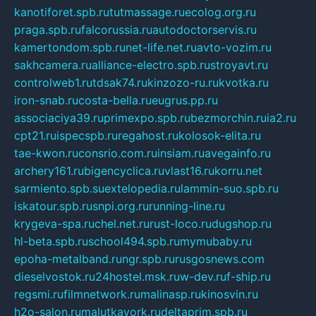
kanotiforet.spb.ru
tutmassage.ru
ecolog.org.ru
praga.spb.ru
falcorussia.ru
autodoctorservis.ru
kamertondom.spb.ru
net-life.net.ru
avto-vozim.ru
sakhcamera.ru
alliance-electro.spb.ru
stroyavt.ru
controlweb1.ru
tdsak74.ru
kinzozo-ru.ru
kvotka.ru
iron-snab.ru
costa-bella.ru
eugrus.pp.ru
associaciya39.ru
primexpo.spb.ru
bezmorchin.ru
ia2.ru
cpt21.ru
ispecspb.ru
regahost.ru
kolosok-elita.ru
tae-kwon.ru
consrio.com.ru
insiam.ru
avegainfo.ru
archery161.ru
bigencyclica.ru
vlast16.ru
korru.net
sarmiento.spb.su
extelopedia.ru
lammin-suo.spb.ru
iskatour.spb.ru
snpi.org.ru
running-line.ru
krygeva-spa.ru
chel.net.ru
rust-loco.ru
dugshop.ru
hl-beta.spb.ru
school494.spb.ru
mymubaby.ru
epoha-metalband.ru
ngr.spb.ru
rusgosnews.com
dieselvostok.ru
24hostel.msk.ru
w-dev.ru
f-ship.ru
regsmi.ru
filmnetwork.ru
malinasp.ru
kinosvin.ru
h2o-salon.ru
malutkayork.ru
deltaprim.spb.ru