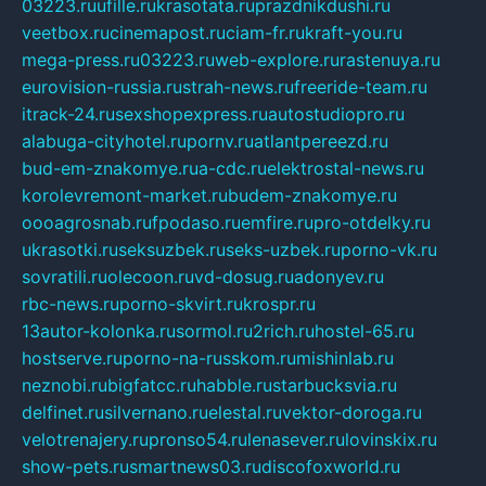
03223.ru
ufille.ru
krasotata.ru
prazdnikdushi.ru
veetbox.ru
cinemapost.ru
ciam-fr.ru
kraft-you.ru
mega-press.ru
03223.ru
web-explore.ru
rastenuya.ru
eurovision-russia.ru
strah-news.ru
freeride-team.ru
itrack-24.ru
sexshopexpress.ru
autostudiopro.ru
alabuga-cityhotel.ru
pornv.ru
atlantpereezd.ru
bud-em-znakomye.ru
a-cdc.ru
elektrostal-news.ru
korolevremont-market.ru
budem-znakomye.ru
oooagrosnab.ru
fpodaso.ru
emfire.ru
pro-otdelky.ru
ukrasotki.ru
seksuzbek.ru
seks-uzbek.ru
porno-vk.ru
sovratili.ru
olecoon.ru
vd-dosug.ru
adonyev.ru
rbc-news.ru
porno-skvirt.ru
krospr.ru
13autor-kolonka.ru
sormol.ru
2rich.ru
hostel-65.ru
hostserve.ru
porno-na-russkom.ru
mishinlab.ru
neznobi.ru
bigfatcc.ru
habble.ru
starbucksvia.ru
delfinet.ru
silvernano.ru
elestal.ru
vektor-doroga.ru
velotrenajery.ru
pronso54.ru
lenasever.ru
lovinskix.ru
show-pets.ru
smartnews03.ru
discofoxworld.ru