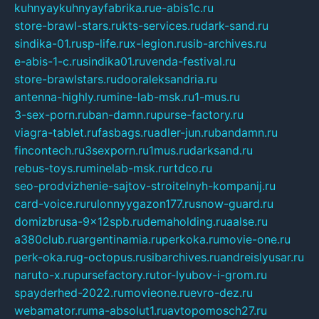
kuhnyaykuhnyayfabrika.ru
e-abis1c.ru
store-brawl-stars.ru
kts-services.ru
dark-sand.ru
sindika-01.ru
sp-life.ru
x-legion.ru
sib-archives.ru
e-abis-1-c.ru
sindika01.ru
venda-festival.ru
store-brawlstars.ru
dooraleksandria.ru
antenna-highly.ru
mine-lab-msk.ru
1-mus.ru
3-sex-porn.ru
ban-damn.ru
purse-factory.ru
viagra-tablet.ru
fasbags.ru
adler-jun.ru
bandamn.ru
fincontech.ru
3sexporn.ru
1mus.ru
darksand.ru
rebus-toys.ru
minelab-msk.ru
rtdco.ru
seo-prodvizhenie-sajtov-stroitelnyh-kompanij.ru
card-voice.ru
rulonnyygazon177.ru
snow-guard.ru
domizbrusa-9x12spb.ru
demaholding.ru
aalse.ru
a380club.ru
argentinamia.ru
perkoka.ru
movie-one.ru
perk-oka.ru
g-octopus.ru
sibarchives.ru
andreislyusar.ru
naruto-x.ru
pursefactory.ru
tor-lyubov-i-grom.ru
spayderhed-2022.ru
movieone.ru
evro-dez.ru
webamator.ru
ma-absolut1.ru
avtopomosch27.ru