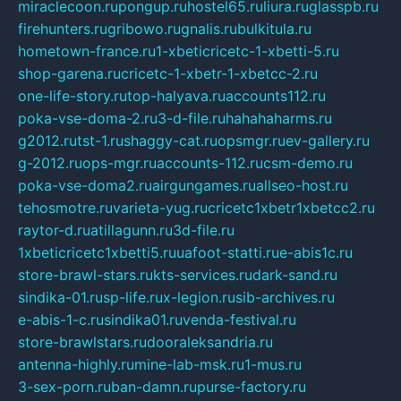
miraclecoon.ru
pongup.ru
hostel65.ru
liura.ru
glasspb.ru
firehunters.ru
gribowo.ru
gnalis.ru
bulkitula.ru
hometown-france.ru
1-xbeticricetc-1-xbetti-5.ru
shop-garena.ru
cricetc-1-xbetr-1-xbetcc-2.ru
one-life-story.ru
top-halyava.ru
accounts112.ru
poka-vse-doma-2.ru
3-d-file.ru
hahahaharms.ru
g2012.ru
tst-1.ru
shaggy-cat.ru
opsmgr.ru
ev-gallery.ru
g-2012.ru
ops-mgr.ru
accounts-112.ru
csm-demo.ru
poka-vse-doma2.ru
airgungames.ru
allseo-host.ru
tehosmotre.ru
varieta-yug.ru
cricetc1xbetr1xbetcc2.ru
raytor-d.ru
atillagunn.ru
3d-file.ru
1xbeticricetc1xbetti5.ru
uafoot-statti.ru
e-abis1c.ru
store-brawl-stars.ru
kts-services.ru
dark-sand.ru
sindika-01.ru
sp-life.ru
x-legion.ru
sib-archives.ru
e-abis-1-c.ru
sindika01.ru
venda-festival.ru
store-brawlstars.ru
dooraleksandria.ru
antenna-highly.ru
mine-lab-msk.ru
1-mus.ru
3-sex-porn.ru
ban-damn.ru
purse-factory.ru