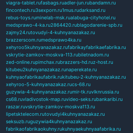
viagra-tablet.ru
fasbags.ru
adler-jun.ru
bandamn.ru
fincontech.ru
3sexporn.ru
1mus.ru
darksand.ru
rebus-toys.ru
minelab-msk.ru
alabuga-cityhotel.ru
medsprawo-4-ka.ru
2864420.ru
blagodarenie-spb.ru
zajmy24.ru
tovudyi-4-kuhnyanazakaz.ru
brazzerscom.ru
medsprawo4ka.ru
xehyroo5kuhnyanazakaz.ru
fabrikayfabrikaefabrika.ru
vskrytie-zamkov-moskva-113.ru
biletnadom.ru
zed-online.ru
pimchax.ru
brazzers-hd.ru
z-host.ru
kitubeu2kuhnyanazakaz.ru
naperekate.ru
kuhnyaofabrikaufabrik.ru
kitubeu-2-kuhnyanazakaz.ru
xehyroo-5-kuhnyanazakaz.ru
cs-68.ru
guzywia-4-kuhnyanazakaz.ru
mir-tk.ru
vlknrussia.ru
cs68.ru
vladivostok-map.ru
video-seks.ru
bankaribi.ru
raszar.ru
vskrytie-zamkov-moskva113.ru
lipetsktelecom.ru
tovudyi4kuhnyanazakaz.ru
seksuzb.ru
guzywia4kuhnyanazakaz.ru
fabrikaofabrikaokuhny.ru
kuhnyaekuhnyaafabrika.ru