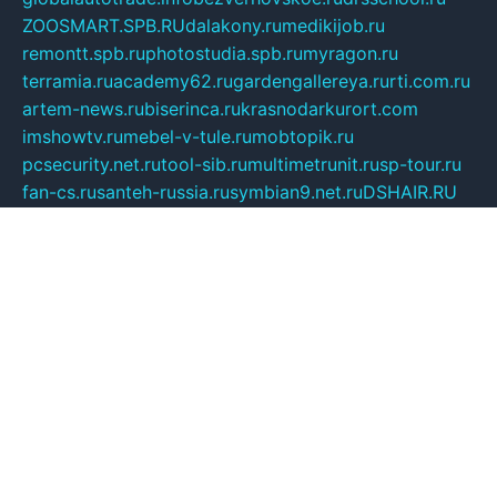
ZOOSMART.SPB.RU
dalakony.ru
medikijob.ru
remontt.spb.ru
photostudia.spb.ru
myragon.ru
terramia.ru
academy62.ru
gardengallereya.ru
rti.com.ru
artem-news.ru
biserinca.ru
krasnodarkurort.com
imshowtv.ru
mebel-v-tule.ru
mobtopik.ru
pcsecurity.net.ru
tool-sib.ru
multimetrunit.ru
sp-tour.ru
fan-cs.ru
santeh-russia.ru
symbian9.net.ru
DSHAIR.RU
tmmotors.spb.ru
xjocuricopii.com
musavtomat.msk.ru
obustrojdom.ru
sovetcik.ru
ybaranovskaya.ru
ppknews.ru
cult-alshei.ru
JAPANRUSSIA.RU
proekciyamebel.ru
imper-finans.ru
rim.org.ru
glamourai.ru
brassminus.ru
zabor-pro.ru
ftn.pp.ru
dorogoe58.ru
laimengpacker.ru
kuzova-zapchasti.ru
sageerp.ru
taxodrom.ru
dsrazvitie.ru
hardcity.net.ru
ratinghomegames.ru
topservice25.ru
gubernyan.ru
gtglasslined.ru
ii4.ru
tssport.spb.ru
andorra24.com
blackwallstreet.ru
oboimos.ru
optim-doors.com.ru
ikuch.ru
nycr.org.ru
npa21.ru
vremya-ch.spb.ru