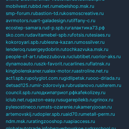
mobilvest.ru
bbd.net.ru
mebelshop.msk.ru
smp-forum.ru
bastion-td.ru
kosmoscreative.ru
avrmotors.ru
art-galadesign.ru
tiffany-c.ru
ecostep-samara.ru
d-p.spb.ru
галактика73.рф
sko.com.ru
davitamebel-spb.ru
fotsis.ru
tesiaes.ru
kokoroyari.spb.ru
blesna-kazan.ru
mossilver.ru
lenderoq.ru
sergeydobrin.ru
tochkazvuka.msk.ru
people-of-art.ru
bezzubova.ru
clubtibet.ru
orior-aks.ru
dynamoauto.ru
szk-favorit.ru
carlines.ru
flatnsk.ru
kingbolenskaner.ru
alex-motor.ru
astroline.net.ru
act1.spb.ru
polyglot.com.ru
gidlipetsk.ru
ooo-driada.ru
detsad125.ru
mir-zdoroviya.ru
bruslanovo.ru
siterem.ru
council.spb.ru
лодкипатриот.рф
kafekolizey.ru
iclub.net.ru
gazon-easy.ru
sugarepilekb.ru
grinox.ru
pylesostineco.ru
msts-ozarenie.ru
kameryjooan.ru
artemovskij.ru
dopler.spb.ru
aid70.ru
metall-perm.ru
ndm.msk.ru
ratingzooshop.ru
apiaccess.ru
globalautotrade.info
bezverhovskoe.ru
drsschool.ru