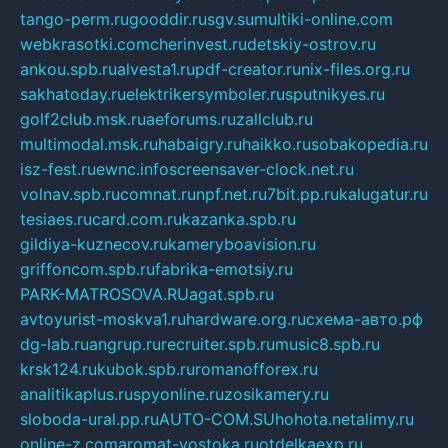
tango-perm.ru
gooddir.ru
sgv.su
multiki-online.com
webkrasotki.com
cherinvest.ru
detskiy-ostrov.ru
ankou.spb.ru
alvesta1.ru
pdf-creator.ru
nix-files.org.ru
sakhatoday.ru
elektrikersymboler.ru
sputnikyes.ru
golf2club.msk.ru
aeforums.ru
zallclub.ru
multimodal.msk.ru
habaigry.ru
haikko.ru
sobakopedia.ru
isz-fest.ru
ewnc.info
screensaver-clock.net.ru
volnav.spb.ru
comnat.ru
npf.net.ru
7bit.pp.ru
kalugatur.ru
tesiaes.ru
card.com.ru
kazanka.spb.ru
gildiya-kuznecov.ru
kameryboavision.ru
griffoncom.spb.ru
fabrika-emotsiy.ru
PARK-MATROSOVA.RU
agat.spb.ru
avtoyurist-moskva1.ru
hardware.org.ru
схема-авто.рф
dg-lab.ru
angrup.ru
recruiter.spb.ru
music8.spb.ru
krsk124.ru
kubok.spb.ru
romanofforex.ru
analitikaplus.ru
spyonline.ru
zosikamery.ru
sloboda-ural.pp.ru
AUTO-COM.SU
hohota.net
alimy.ru
online-z.com
aromat-vostoka.ru
otdelkaexp.ru