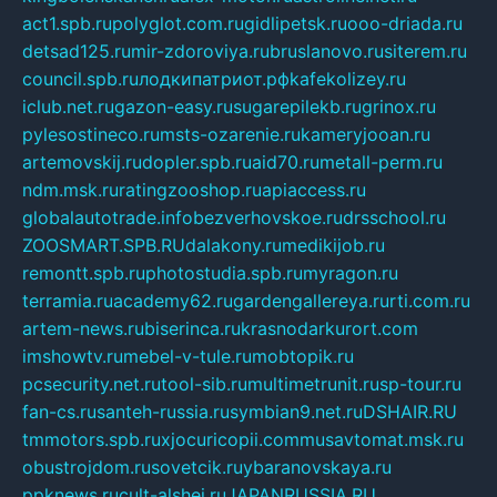
act1.spb.ru
polyglot.com.ru
gidlipetsk.ru
ooo-driada.ru
detsad125.ru
mir-zdoroviya.ru
bruslanovo.ru
siterem.ru
council.spb.ru
лодкипатриот.рф
kafekolizey.ru
iclub.net.ru
gazon-easy.ru
sugarepilekb.ru
grinox.ru
pylesostineco.ru
msts-ozarenie.ru
kameryjooan.ru
artemovskij.ru
dopler.spb.ru
aid70.ru
metall-perm.ru
ndm.msk.ru
ratingzooshop.ru
apiaccess.ru
globalautotrade.info
bezverhovskoe.ru
drsschool.ru
ZOOSMART.SPB.RU
dalakony.ru
medikijob.ru
remontt.spb.ru
photostudia.spb.ru
myragon.ru
terramia.ru
academy62.ru
gardengallereya.ru
rti.com.ru
artem-news.ru
biserinca.ru
krasnodarkurort.com
imshowtv.ru
mebel-v-tule.ru
mobtopik.ru
pcsecurity.net.ru
tool-sib.ru
multimetrunit.ru
sp-tour.ru
fan-cs.ru
santeh-russia.ru
symbian9.net.ru
DSHAIR.RU
tmmotors.spb.ru
xjocuricopii.com
musavtomat.msk.ru
obustrojdom.ru
sovetcik.ru
ybaranovskaya.ru
ppknews.ru
cult-alshei.ru
JAPANRUSSIA.RU