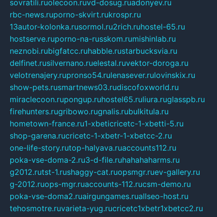
sovratili.ru
olecoon.ru
vd-dosug.ru
adonyev.ru
rbc-news.ru
porno-skvirt.ru
krospr.ru
13autor-kolonka.ru
sormol.ru
2rich.ru
hostel-65.ru
hostserve.ru
porno-na-russkom.ru
mishinlab.ru
neznobi.ru
bigfatcc.ru
habble.ru
starbucksvia.ru
delfinet.ru
silvernano.ru
elestal.ru
vektor-doroga.ru
velotrenajery.ru
pronso54.ru
lenasever.ru
lovinskix.ru
show-pets.ru
smartnews03.ru
discofoxworld.ru
miraclecoon.ru
pongup.ru
hostel65.ru
liura.ru
glasspb.ru
firehunters.ru
gribowo.ru
gnalis.ru
bulkitula.ru
hometown-france.ru
1-xbeticricetc-1-xbetti-5.ru
shop-garena.ru
cricetc-1-xbetr-1-xbetcc-2.ru
one-life-story.ru
top-halyava.ru
accounts112.ru
poka-vse-doma-2.ru
3-d-file.ru
hahahaharms.ru
g2012.ru
tst-1.ru
shaggy-cat.ru
opsmgr.ru
ev-gallery.ru
g-2012.ru
ops-mgr.ru
accounts-112.ru
csm-demo.ru
poka-vse-doma2.ru
airgungames.ru
allseo-host.ru
tehosmotre.ru
varieta-yug.ru
cricetc1xbetr1xbetcc2.ru