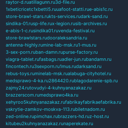
raytor-d.ru
atillagunn.ru
3d-file.ru
1xbeticricetc1xbetti5.ru
uafoot-statti.ru
e-abis1c.ru
store-brawl-stars.ru
kts-services.ru
dark-sand.ru
sindika-01.ru
sp-life.ru
x-legion.ru
sib-archives.ru
e-abis-1-c.ru
sindika01.ru
venda-festival.ru
store-brawlstars.ru
dooraleksandria.ru
antenna-highly.ru
mine-lab-msk.ru
1-mus.ru
3-sex-porn.ru
ban-damn.ru
purse-factory.ru
viagra-tablet.ru
fasbags.ru
adler-jun.ru
bandamn.ru
fincontech.ru
3sexporn.ru
1mus.ru
darksand.ru
rebus-toys.ru
minelab-msk.ru
alabuga-cityhotel.ru
medsprawo-4-ka.ru
2864420.ru
blagodarenie-spb.ru
zajmy24.ru
tovudyi-4-kuhnyanazakaz.ru
brazzerscom.ru
medsprawo4ka.ru
xehyroo5kuhnyanazakaz.ru
fabrikayfabrikaefabrika.ru
vskrytie-zamkov-moskva-113.ru
biletnadom.ru
zed-online.ru
pimchax.ru
brazzers-hd.ru
z-host.ru
kitubeu2kuhnyanazakaz.ru
naperekate.ru