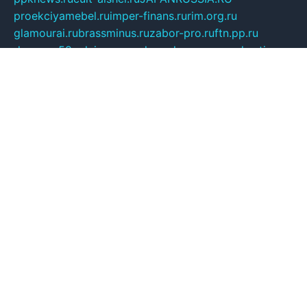
proekciyamebel.ru
imper-finans.ru
rim.org.ru
glamourai.ru
brassminus.ru
zabor-pro.ru
ftn.pp.ru
dorogoe58.ru
laimengpacker.ru
kuzova-zapchasti.ru
sageerp.ru
taxodrom.ru
dsrazvitie.ru
hardcity.net.ru
ratinghomegames.ru
topservice25.ru
gubernyan.ru
gtglasslined.ru
ii4.ru
tssport.spb.ru
andorra24.com
blackwallstreet.ru
oboimos.ru
optim-doors.com.ru
ikuch.ru
nycr.org.ru
npa21.ru
vremya-ch.spb.ru
desert000.ru
ivtorgi.ru
ifiori.ru
catalog-statei.ru
dcv.org.ru
spetsmaster174.ru
ipkameryhiseeu.ru
dum26.ru
ruspol.spb.ru
fr-opendp.ru
kam-solnyshko.ru
cheyenne-arapaho.ru
sevzapmetal.spb.ru
ted-lapidus.spb.ru
parasite-eliminator.ru
sigma-complete.ru
modernworld.ru
dama-moda.ru
eholot-group.ru
sk-nvkz.ru
DRONGOLD.RU
democratia2.ru
i-farmer.ru
mass-sport.org
jablonex.spb.ru
bookmess.ru
linkword.ru