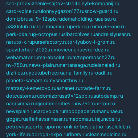
seo-prodvizhenie-sajtov-stroitelnyh-kompanij.ru
card-voice.ru
rulonnyygazon177.ru
snow-guard.ru
domizbrusa-9x12spb.ru
demaholding.ru
aalse.ru
a380club.ru
argentinamia.ru
perkoka.ru
movie-one.ru
perk-oka.ru
g-octopus.ru
sibarchives.ru
andreislyusar.ru
naruto-x.ru
pursefactory.ru
tor-lyubov-i-grom.ru
spayderhed-2022.ru
movieone.ru
evro-dez.ru
webamator.ru
ma-absolut1.ru
avtopomosch27.ru
nv-750.ru
news-plain.ru
nertansaga.ru
delanalad.ru
dizfiles.ru
youtubefree.ru
aria-family.ru
roadli.ru
planeta-samara.ru
mysmartbuy.ru
matrasy-kemerovo.ru
ashanet.ru
trade-farm.ru
dotcustoms.ru
domizbrusa9x12spb.ru
autodamp.ru
narasimha.ru
djcommodities.ru
nv750.ru
x-ton.ru
newsplain.ru
cardvoice.ru
modopaper.ru
manunae.ru
gbget.ru
alfeihavsalnassr.ru
madoma.ru
tajuncos.ru
petrovkasports.ru
porno-online-besplatno.ru
splclub.ru
york-life.ru
doroga-expo.ru
ribery.ru
cleanmedicine.ru