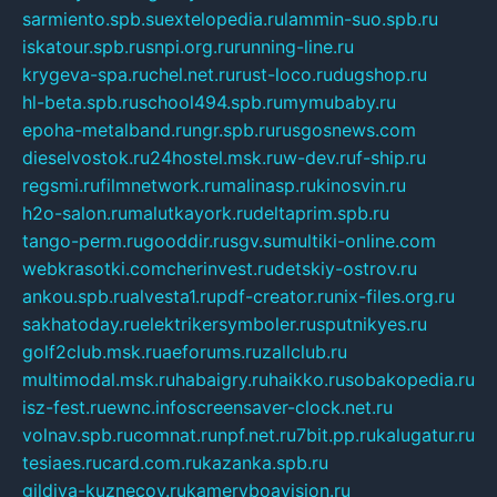
sarmiento.spb.su
extelopedia.ru
lammin-suo.spb.ru
iskatour.spb.ru
snpi.org.ru
running-line.ru
krygeva-spa.ru
chel.net.ru
rust-loco.ru
dugshop.ru
hl-beta.spb.ru
school494.spb.ru
mymubaby.ru
epoha-metalband.ru
ngr.spb.ru
rusgosnews.com
dieselvostok.ru
24hostel.msk.ru
w-dev.ru
f-ship.ru
regsmi.ru
filmnetwork.ru
malinasp.ru
kinosvin.ru
h2o-salon.ru
malutkayork.ru
deltaprim.spb.ru
tango-perm.ru
gooddir.ru
sgv.su
multiki-online.com
webkrasotki.com
cherinvest.ru
detskiy-ostrov.ru
ankou.spb.ru
alvesta1.ru
pdf-creator.ru
nix-files.org.ru
sakhatoday.ru
elektrikersymboler.ru
sputnikyes.ru
golf2club.msk.ru
aeforums.ru
zallclub.ru
multimodal.msk.ru
habaigry.ru
haikko.ru
sobakopedia.ru
isz-fest.ru
ewnc.info
screensaver-clock.net.ru
volnav.spb.ru
comnat.ru
npf.net.ru
7bit.pp.ru
kalugatur.ru
tesiaes.ru
card.com.ru
kazanka.spb.ru
gildiya-kuznecov.ru
kameryboavision.ru