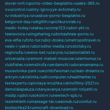
slovar-ivrit.ru
porno-video-besplatno.ru
seks-365.ru
ovucontrol.ru
sloty-igrovyye-avtomaty.ru
ru-industriya.ru
russkoe-porno-besplatno.ru
belgorod-day.ru
digilith.ru
pichkurovlab.ru
medic-today.ru
taksu.ru
comp123.ru
don-ykt.ru
teensvoice.ru
imgsharing.ru
domashnee-porno.ru
eva-elfie.ru
foto-tur.ru
biz-doska.ru
metropoltravel.ru
veslo-i-yakor.ru
borodino-media.ru
rostotsky.ru
regionufa.ru
weiss-bet.ru
zaryna.ru
casinotablet.ru
universalia.ru
remont-mebeli-moscow.ru
termomur.ru
clubfisher.ru
remstirufa.ru
erdamchi.ru
doramamama.ru
muraviovka-park.ru
worldofwoman.ru
clean-dreams.ru
arkrym.ru
kristinita.ru
dircomputer.ru
healthenter.ru
textexperts.ru
pivnaya-kruzhka.ru
kinofilmy-2021.ru
demolalapaluza.ru
tanyavanya.ru
remstir-tolyatti.ru
msdip.ru
jdol.ru
sokolovr.ru
newtech-spb.ru
rezemkleim.ru
massage-tai.ru
seonub.ru
zvonitut.ru
biolisichka24.ru
mncraft-download.ru