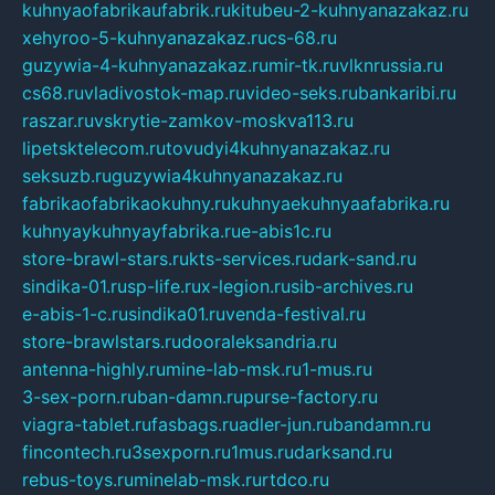
kuhnyaofabrikaufabrik.ru
kitubeu-2-kuhnyanazakaz.ru
xehyroo-5-kuhnyanazakaz.ru
cs-68.ru
guzywia-4-kuhnyanazakaz.ru
mir-tk.ru
vlknrussia.ru
cs68.ru
vladivostok-map.ru
video-seks.ru
bankaribi.ru
raszar.ru
vskrytie-zamkov-moskva113.ru
lipetsktelecom.ru
tovudyi4kuhnyanazakaz.ru
seksuzb.ru
guzywia4kuhnyanazakaz.ru
fabrikaofabrikaokuhny.ru
kuhnyaekuhnyaafabrika.ru
kuhnyaykuhnyayfabrika.ru
e-abis1c.ru
store-brawl-stars.ru
kts-services.ru
dark-sand.ru
sindika-01.ru
sp-life.ru
x-legion.ru
sib-archives.ru
e-abis-1-c.ru
sindika01.ru
venda-festival.ru
store-brawlstars.ru
dooraleksandria.ru
antenna-highly.ru
mine-lab-msk.ru
1-mus.ru
3-sex-porn.ru
ban-damn.ru
purse-factory.ru
viagra-tablet.ru
fasbags.ru
adler-jun.ru
bandamn.ru
fincontech.ru
3sexporn.ru
1mus.ru
darksand.ru
rebus-toys.ru
minelab-msk.ru
rtdco.ru