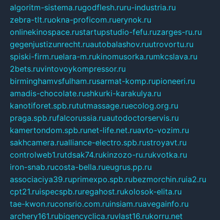
algoritm-sistema.ru
godflesh.ru
ru-industria.ru
zebra-tlt.ru
okna-proficom.ru
erynok.ru
onlinekinospace.ru
startupstudio-fefu.ru
zarges-ru.ru
gegenjustizunrecht.ru
autobalashov.ru
utrovortu.ru
spiski-firm.ru
elara-m.ru
kinomusorka.ru
mkcslava.ru
2bets.ru
vintovoykompressor.ru
birminghamvsfulham.ru
sarmat-komp.ru
pioneeri.ru
amadis-chocolate.ru
shkurki-karakulya.ru
kanotiforet.spb.ru
tutmassage.ru
ecolog.org.ru
praga.spb.ru
falcorussia.ru
autodoctorservis.ru
kamertondom.spb.ru
net-life.net.ru
avto-vozim.ru
sakhcamera.ru
alliance-electro.spb.ru
stroyavt.ru
controlweb1.ru
tdsak74.ru
kinzozo-ru.ru
kvotka.ru
iron-snab.ru
costa-bella.ru
eugrus.pp.ru
associaciya39.ru
primexpo.spb.ru
bezmorchin.ru
ia2.ru
cpt21.ru
ispecspb.ru
regahost.ru
kolosok-elita.ru
tae-kwon.ru
consrio.com.ru
insiam.ru
avegainfo.ru
archery161.ru
bigencyclica.ru
vlast16.ru
korru.net