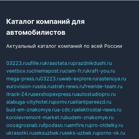
Каталог компаний для
автомобилистов
Актуальный каталог компаний по всей России
03223.ru
ufille.ru
krasotata.ru
prazdnikdushi.ru
veetbox.ru
cinemapost.ru
ciam-fr.ru
kraft-you.ru
mega-press.ru
03223.ru
web-explore.ru
rastenuya.ru
eurovision-russia.ru
strah-news.ru
freeride-team.ru
itrack-24.ru
sexshopexpress.ru
autostudiopro.ru
alabuga-cityhotel.ru
pornv.ru
atlantpereezd.ru
bud-em-znakomye.ru
a-cdc.ru
elektrostal-news.ru
korolevremont-market.ru
budem-znakomye.ru
oooagrosnab.ru
fpodaso.ru
emfire.ru
pro-otdelky.ru
ukrasotki.ru
seksuzbek.ru
seks-uzbek.ru
porno-vk.ru