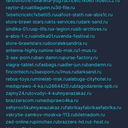
tehosmotre.ru
varieta-yug.ru
cricetc1xbetr1xbetcc2.ru
raytor-d.ru
atillagunn.ru
3d-file.ru
1xbeticricetc1xbetti5.ru
uafoot-statti.ru
e-abis1c.ru
store-brawl-stars.ru
kts-services.ru
dark-sand.ru
sindika-01.ru
sp-life.ru
x-legion.ru
sib-archives.ru
e-abis-1-c.ru
sindika01.ru
venda-festival.ru
store-brawlstars.ru
dooraleksandria.ru
antenna-highly.ru
mine-lab-msk.ru
1-mus.ru
3-sex-porn.ru
ban-damn.ru
purse-factory.ru
viagra-tablet.ru
fasbags.ru
adler-jun.ru
bandamn.ru
fincontech.ru
3sexporn.ru
1mus.ru
darksand.ru
rebus-toys.ru
minelab-msk.ru
alabuga-cityhotel.ru
medsprawo-4-ka.ru
2864420.ru
blagodarenie-spb.ru
zajmy24.ru
tovudyi-4-kuhnyanazakaz.ru
brazzerscom.ru
medsprawo4ka.ru
xehyroo5kuhnyanazakaz.ru
fabrikayfabrikaefabrika.ru
vskrytie-zamkov-moskva-113.ru
biletnadom.ru
zed-online.ru
pimchax.ru
brazzers-hd.ru
z-host.ru