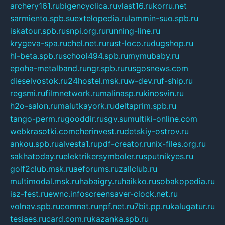
archery161.ru
bigencyclica.ru
vlast16.ru
korru.net
sarmiento.spb.su
extelopedia.ru
lammin-suo.spb.ru
iskatour.spb.ru
snpi.org.ru
running-line.ru
krygeva-spa.ru
chel.net.ru
rust-loco.ru
dugshop.ru
hl-beta.spb.ru
school494.spb.ru
mymubaby.ru
epoha-metalband.ru
ngr.spb.ru
rusgosnews.com
dieselvostok.ru
24hostel.msk.ru
w-dev.ru
f-ship.ru
regsmi.ru
filmnetwork.ru
malinasp.ru
kinosvin.ru
h2o-salon.ru
malutkayork.ru
deltaprim.spb.ru
tango-perm.ru
gooddir.ru
sgv.su
multiki-online.com
webkrasotki.com
cherinvest.ru
detskiy-ostrov.ru
ankou.spb.ru
alvesta1.ru
pdf-creator.ru
nix-files.org.ru
sakhatoday.ru
elektrikersymboler.ru
sputnikyes.ru
golf2club.msk.ru
aeforums.ru
zallclub.ru
multimodal.msk.ru
habaigry.ru
haikko.ru
sobakopedia.ru
isz-fest.ru
ewnc.info
screensaver-clock.net.ru
volnav.spb.ru
comnat.ru
npf.net.ru
7bit.pp.ru
kalugatur.ru
tesiaes.ru
card.com.ru
kazanka.spb.ru