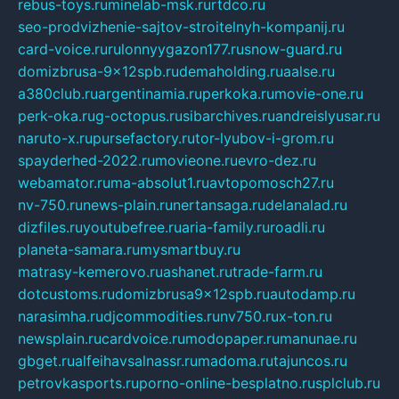
rebus-toys.ru
minelab-msk.ru
rtdco.ru
seo-prodvizhenie-sajtov-stroitelnyh-kompanij.ru
card-voice.ru
rulonnyygazon177.ru
snow-guard.ru
domizbrusa-9x12spb.ru
demaholding.ru
aalse.ru
a380club.ru
argentinamia.ru
perkoka.ru
movie-one.ru
perk-oka.ru
g-octopus.ru
sibarchives.ru
andreislyusar.ru
naruto-x.ru
pursefactory.ru
tor-lyubov-i-grom.ru
spayderhed-2022.ru
movieone.ru
evro-dez.ru
webamator.ru
ma-absolut1.ru
avtopomosch27.ru
nv-750.ru
news-plain.ru
nertansaga.ru
delanalad.ru
dizfiles.ru
youtubefree.ru
aria-family.ru
roadli.ru
planeta-samara.ru
mysmartbuy.ru
matrasy-kemerovo.ru
ashanet.ru
trade-farm.ru
dotcustoms.ru
domizbrusa9x12spb.ru
autodamp.ru
narasimha.ru
djcommodities.ru
nv750.ru
x-ton.ru
newsplain.ru
cardvoice.ru
modopaper.ru
manunae.ru
gbget.ru
alfeihavsalnassr.ru
madoma.ru
tajuncos.ru
petrovkasports.ru
porno-online-besplatno.ru
splclub.ru