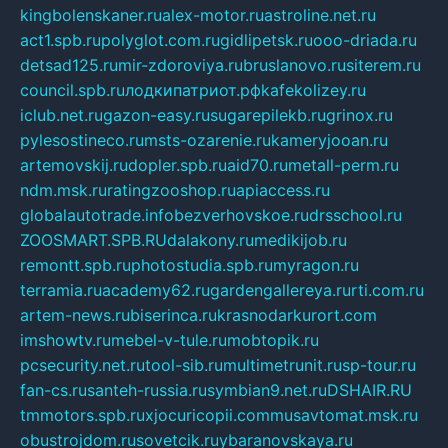
kingbolenskaner.ru
alex-motor.ru
astroline.net.ru
act1.spb.ru
polyglot.com.ru
gidlipetsk.ru
ooo-driada.ru
detsad125.ru
mir-zdoroviya.ru
bruslanovo.ru
siterem.ru
council.spb.ru
лодкипатриот.рф
kafekolizey.ru
iclub.net.ru
gazon-easy.ru
sugarepilekb.ru
grinox.ru
pylesostineco.ru
msts-ozarenie.ru
kameryjooan.ru
artemovskij.ru
dopler.spb.ru
aid70.ru
metall-perm.ru
ndm.msk.ru
ratingzooshop.ru
apiaccess.ru
globalautotrade.info
bezverhovskoe.ru
drsschool.ru
ZOOSMART.SPB.RU
dalakony.ru
medikijob.ru
remontt.spb.ru
photostudia.spb.ru
myragon.ru
terramia.ru
academy62.ru
gardengallereya.ru
rti.com.ru
artem-news.ru
biserinca.ru
krasnodarkurort.com
imshowtv.ru
mebel-v-tule.ru
mobtopik.ru
pcsecurity.net.ru
tool-sib.ru
multimetrunit.ru
sp-tour.ru
fan-cs.ru
santeh-russia.ru
symbian9.net.ru
DSHAIR.RU
tmmotors.spb.ru
xjocuricopii.com
musavtomat.msk.ru
obustrojdom.ru
sovetcik.ru
ybaranovskaya.ru