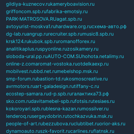
gildiya-kuznecov.ru
kameryboavision.ru
griffoncom.spb.ru
fabrika-emotsiy.ru
PARK-MATROSOVA.RU
agat.spb.ru
avtoyurist-moskva1.ru
hardware.org.ru
схема-авто.рф
dg-lab.ru
angrup.ru
recruiter.spb.ru
music8.spb.ru
krsk124.ru
kubok.spb.ru
romanofforex.ru
analitikaplus.ru
spyonline.ru
zosikamery.ru
sloboda-ural.pp.ru
AUTO-COM.SU
hohota.net
alimy.ru
online-z.com
aromat-vostoka.ru
otdelkaexp.ru
mobilvest.ru
bbd.net.ru
mebelshop.msk.ru
smp-forum.ru
bastion-td.ru
kosmoscreative.ru
avrmotors.ru
art-galadesign.ru
tiffany-c.ru
ecostep-samara.ru
d-p.spb.ru
галактика73.рф
sko.com.ru
davitamebel-spb.ru
fotsis.ru
tesiaes.ru
kokoroyari.spb.ru
blesna-kazan.ru
mossilver.ru
lenderoq.ru
sergeydobrin.ru
tochkazvuka.msk.ru
people-of-art.ru
bezzubova.ru
clubtibet.ru
orior-aks.ru
dynamoauto.ru
szk-favorit.ru
carlines.ru
flatnsk.ru