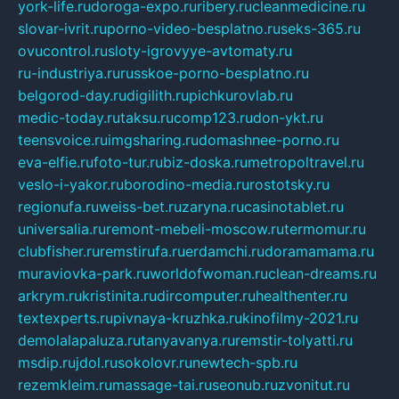
york-life.ru
doroga-expo.ru
ribery.ru
cleanmedicine.ru
slovar-ivrit.ru
porno-video-besplatno.ru
seks-365.ru
ovucontrol.ru
sloty-igrovyye-avtomaty.ru
ru-industriya.ru
russkoe-porno-besplatno.ru
belgorod-day.ru
digilith.ru
pichkurovlab.ru
medic-today.ru
taksu.ru
comp123.ru
don-ykt.ru
teensvoice.ru
imgsharing.ru
domashnee-porno.ru
eva-elfie.ru
foto-tur.ru
biz-doska.ru
metropoltravel.ru
veslo-i-yakor.ru
borodino-media.ru
rostotsky.ru
regionufa.ru
weiss-bet.ru
zaryna.ru
casinotablet.ru
universalia.ru
remont-mebeli-moscow.ru
termomur.ru
clubfisher.ru
remstirufa.ru
erdamchi.ru
doramamama.ru
muraviovka-park.ru
worldofwoman.ru
clean-dreams.ru
arkrym.ru
kristinita.ru
dircomputer.ru
healthenter.ru
textexperts.ru
pivnaya-kruzhka.ru
kinofilmy-2021.ru
demolalapaluza.ru
tanyavanya.ru
remstir-tolyatti.ru
msdip.ru
jdol.ru
sokolovr.ru
newtech-spb.ru
rezemkleim.ru
massage-tai.ru
seonub.ru
zvonitut.ru