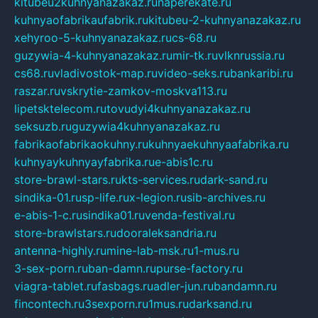
kitubeu2kuhnyanazakaz.ru
naperekate.ru
kuhnyaofabrikaufabrik.ru
kitubeu-2-kuhnyanazakaz.ru
xehyroo-5-kuhnyanazakaz.ru
cs-68.ru
guzywia-4-kuhnyanazakaz.ru
mir-tk.ru
vlknrussia.ru
cs68.ru
vladivostok-map.ru
video-seks.ru
bankaribi.ru
raszar.ru
vskrytie-zamkov-moskva113.ru
lipetsktelecom.ru
tovudyi4kuhnyanazakaz.ru
seksuzb.ru
guzywia4kuhnyanazakaz.ru
fabrikaofabrikaokuhny.ru
kuhnyaekuhnyaafabrika.ru
kuhnyaykuhnyayfabrika.ru
e-abis1c.ru
store-brawl-stars.ru
kts-services.ru
dark-sand.ru
sindika-01.ru
sp-life.ru
x-legion.ru
sib-archives.ru
e-abis-1-c.ru
sindika01.ru
venda-festival.ru
store-brawlstars.ru
dooraleksandria.ru
antenna-highly.ru
mine-lab-msk.ru
1-mus.ru
3-sex-porn.ru
ban-damn.ru
purse-factory.ru
viagra-tablet.ru
fasbags.ru
adler-jun.ru
bandamn.ru
fincontech.ru
3sexporn.ru
1mus.ru
darksand.ru