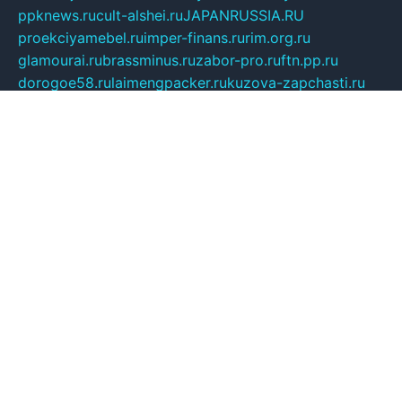
ppknews.ru
cult-alshei.ru
JAPANRUSSIA.RU
proekciyamebel.ru
imper-finans.ru
rim.org.ru
glamourai.ru
brassminus.ru
zabor-pro.ru
ftn.pp.ru
dorogoe58.ru
laimengpacker.ru
kuzova-zapchasti.ru
sageerp.ru
taxodrom.ru
dsrazvitie.ru
hardcity.net.ru
ratinghomegames.ru
topservice25.ru
gubernyan.ru
gtglasslined.ru
ii4.ru
tssport.spb.ru
andorra24.com
blackwallstreet.ru
oboimos.ru
optim-doors.com.ru
ikuch.ru
nycr.org.ru
npa21.ru
vremya-ch.spb.ru
desert000.ru
ivtorgi.ru
ifiori.ru
catalog-statei.ru
dcv.org.ru
spetsmaster174.ru
ipkameryhiseeu.ru
dum26.ru
ruspol.spb.ru
fr-opendp.ru
kam-solnyshko.ru
cheyenne-arapaho.ru
sevzapmetal.spb.ru
ted-lapidus.spb.ru
parasite-eliminator.ru
sigma-complete.ru
modernworld.ru
dama-moda.ru
eholot-group.ru
sk-nvkz.ru
DRONGOLD.RU
democratia2.ru
i-farmer.ru
mass-sport.org
jablonex.spb.ru
bookmess.ru
linkword.ru