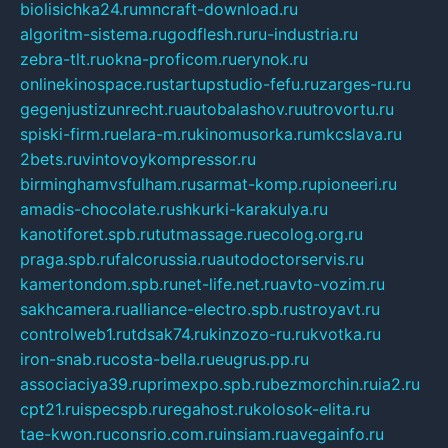
biolisichka24.ru
mncraft-download.ru
algoritm-sistema.ru
godflesh.ru
ru-industria.ru
zebra-tlt.ru
okna-proficom.ru
erynok.ru
onlinekinospace.ru
startupstudio-fefu.ru
zarges-ru.ru
gegenjustizunrecht.ru
autobalashov.ru
utrovortu.ru
spiski-firm.ru
elara-m.ru
kinomusorka.ru
mkcslava.ru
2bets.ru
vintovoykompressor.ru
birminghamvsfulham.ru
sarmat-komp.ru
pioneeri.ru
amadis-chocolate.ru
shkurki-karakulya.ru
kanotiforet.spb.ru
tutmassage.ru
ecolog.org.ru
praga.spb.ru
falcorussia.ru
autodoctorservis.ru
kamertondom.spb.ru
net-life.net.ru
avto-vozim.ru
sakhcamera.ru
alliance-electro.spb.ru
stroyavt.ru
controlweb1.ru
tdsak74.ru
kinzozo-ru.ru
kvotka.ru
iron-snab.ru
costa-bella.ru
eugrus.pp.ru
associaciya39.ru
primexpo.spb.ru
bezmorchin.ru
ia2.ru
cpt21.ru
ispecspb.ru
regahost.ru
kolosok-elita.ru
tae-kwon.ru
consrio.com.ru
insiam.ru
avegainfo.ru