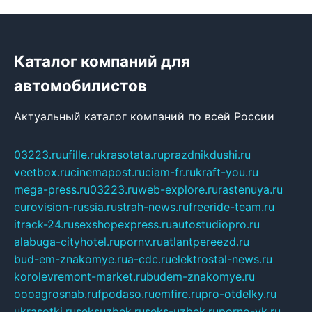
Каталог компаний для
автомобилистов
Актуальный каталог компаний по всей России
03223.ru
ufille.ru
krasotata.ru
prazdnikdushi.ru
veetbox.ru
cinemapost.ru
ciam-fr.ru
kraft-you.ru
mega-press.ru
03223.ru
web-explore.ru
rastenuya.ru
eurovision-russia.ru
strah-news.ru
freeride-team.ru
itrack-24.ru
sexshopexpress.ru
autostudiopro.ru
alabuga-cityhotel.ru
pornv.ru
atlantpereezd.ru
bud-em-znakomye.ru
a-cdc.ru
elektrostal-news.ru
korolevremont-market.ru
budem-znakomye.ru
oooagrosnab.ru
fpodaso.ru
emfire.ru
pro-otdelky.ru
ukrasotki.ru
seksuzbek.ru
seks-uzbek.ru
porno-vk.ru