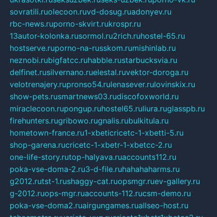
sovratili.ru
olecoon.ru
vd-dosug.ru
adonyev.ru
rbc-news.ru
porno-skvirt.ru
krospr.ru
13autor-kolonka.ru
sormol.ru
2rich.ru
hostel-65.ru
hostserve.ru
porno-na-russkom.ru
mishinlab.ru
neznobi.ru
bigfatcc.ru
habble.ru
starbucksvia.ru
delfinet.ru
silvernano.ru
elestal.ru
vektor-doroga.ru
velotrenajery.ru
pronso54.ru
lenasever.ru
lovinskix.ru
show-pets.ru
smartnews03.ru
discofoxworld.ru
miraclecoon.ru
pongup.ru
hostel65.ru
liura.ru
glasspb.ru
firehunters.ru
gribowo.ru
gnalis.ru
bulkitula.ru
hometown-france.ru
1-xbeticricetc-1-xbetti-5.ru
shop-garena.ru
cricetc-1-xbetr-1-xbetcc-2.ru
one-life-story.ru
top-halyava.ru
accounts112.ru
poka-vse-doma-2.ru
3-d-file.ru
hahahaharms.ru
g2012.ru
tst-1.ru
shaggy-cat.ru
opsmgr.ru
ev-gallery.ru
g-2012.ru
ops-mgr.ru
accounts-112.ru
csm-demo.ru
poka-vse-doma2.ru
airgungames.ru
allseo-host.ru