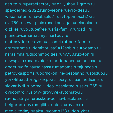
naruto-x.ru
pursefactory.ru
tor-lyubov-i-grom.ru
spayderhed-2022.ru
movieone.ru
evro-dez.ru
webamator.ru
ma-absolut1.ru
avtopomosch27.ru
nv-750.ru
news-plain.ru
nertansaga.ru
delanalad.ru
dizfiles.ru
youtubefree.ru
aria-family.ru
roadli.ru
planeta-samara.ru
mysmartbuy.ru
matrasy-kemerovo.ru
ashanet.ru
trade-farm.ru
dotcustoms.ru
domizbrusa9x12spb.ru
autodamp.ru
narasimha.ru
djcommodities.ru
nv750.ru
x-ton.ru
newsplain.ru
cardvoice.ru
modopaper.ru
manunae.ru
gbget.ru
alfeihavsalnassr.ru
madoma.ru
tajuncos.ru
petrovkasports.ru
porno-online-besplatno.ru
splclub.ru
york-life.ru
doroga-expo.ru
ribery.ru
cleanmedicine.ru
slovar-ivrit.ru
porno-video-besplatno.ru
seks-365.ru
ovucontrol.ru
sloty-igrovyye-avtomaty.ru
ru-industriya.ru
russkoe-porno-besplatno.ru
belgorod-day.ru
digilith.ru
pichkurovlab.ru
medic-today.ru
taksu.ru
comp123.ru
don-ykt.ru