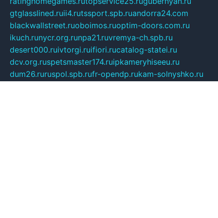
ratinghomegames.ru
topservice25.ru
gubernyan.ru
gtglasslined.ru
ii4.ru
tssport.spb.ru
andorra24.com
blackwallstreet.ru
oboimos.ru
optim-doors.com.ru
ikuch.ru
nycr.org.ru
npa21.ru
vremya-ch.spb.ru
desert000.ru
ivtorgi.ru
ifiori.ru
catalog-statei.ru
dcv.org.ru
spetsmaster174.ru
ipkameryhiseeu.ru
dum26.ru
ruspol.spb.ru
fr-opendp.ru
kam-solnyshko.ru
cheyenne-arapaho.ru
sevzapmetal.spb.ru
ted-lapidus.spb.ru
parasite-eliminator.ru
sigma-complete.ru
modernworld.ru
dama-moda.ru
eholot-group.ru
sk-nvkz.ru
DRONGOLD.RU
democratia2.ru
i-farmer.ru
mass-sport.org
jablonex.spb.ru
bookmess.ru
linkword.ru
refineua.com.ru
cs-spec.net.ru
altay-mebel.ru
DNK-THEATRE.RU
mechaniks.spb.ru
ipcamtechage.ru
skosta.ru
a-sun.ru
stroy-ldsp.ru
snowlands.org.ru
childrensshoes.ru
mrlizzy.ru
mebelsofiakrd.ru
bulizhenko.ru
rumantick.net.ru
mtszerno.ru