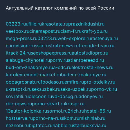
Актуальный каталог компаний по всей России
03223.ru
ufille.ru
krasotata.ru
prazdnikdushi.ru
veetbox.ru
cinemapost.ru
ciam-fr.ru
kraft-you.ru
mega-press.ru
03223.ru
web-explore.ru
rastenuya.ru
eurovision-russia.ru
strah-news.ru
freeride-team.ru
itrack-24.ru
sexshopexpress.ru
autostudiopro.ru
alabuga-cityhotel.ru
pornv.ru
atlantpereezd.ru
bud-em-znakomye.ru
a-cdc.ru
elektrostal-news.ru
korolevremont-market.ru
budem-znakomye.ru
oooagrosnab.ru
fpodaso.ru
emfire.ru
pro-otdelky.ru
ukrasotki.ru
seksuzbek.ru
seks-uzbek.ru
porno-vk.ru
sovratili.ru
olecoon.ru
vd-dosug.ru
adonyev.ru
rbc-news.ru
porno-skvirt.ru
krospr.ru
13autor-kolonka.ru
sormol.ru
2rich.ru
hostel-65.ru
hostserve.ru
porno-na-russkom.ru
mishinlab.ru
neznobi.ru
bigfatcc.ru
habble.ru
starbucksvia.ru