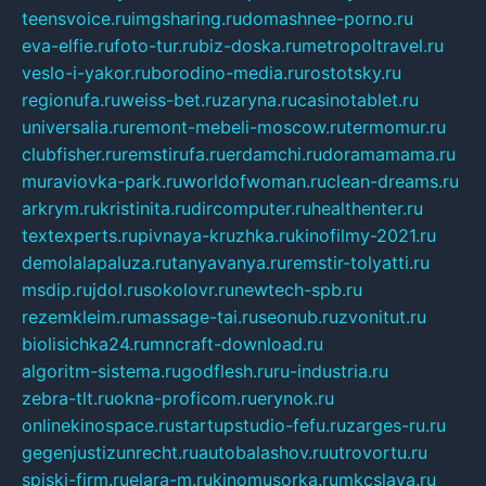
teensvoice.ru
imgsharing.ru
domashnee-porno.ru
eva-elfie.ru
foto-tur.ru
biz-doska.ru
metropoltravel.ru
veslo-i-yakor.ru
borodino-media.ru
rostotsky.ru
regionufa.ru
weiss-bet.ru
zaryna.ru
casinotablet.ru
universalia.ru
remont-mebeli-moscow.ru
termomur.ru
clubfisher.ru
remstirufa.ru
erdamchi.ru
doramamama.ru
muraviovka-park.ru
worldofwoman.ru
clean-dreams.ru
arkrym.ru
kristinita.ru
dircomputer.ru
healthenter.ru
textexperts.ru
pivnaya-kruzhka.ru
kinofilmy-2021.ru
demolalapaluza.ru
tanyavanya.ru
remstir-tolyatti.ru
msdip.ru
jdol.ru
sokolovr.ru
newtech-spb.ru
rezemkleim.ru
massage-tai.ru
seonub.ru
zvonitut.ru
biolisichka24.ru
mncraft-download.ru
algoritm-sistema.ru
godflesh.ru
ru-industria.ru
zebra-tlt.ru
okna-proficom.ru
erynok.ru
onlinekinospace.ru
startupstudio-fefu.ru
zarges-ru.ru
gegenjustizunrecht.ru
autobalashov.ru
utrovortu.ru
spiski-firm.ru
elara-m.ru
kinomusorka.ru
mkcslava.ru