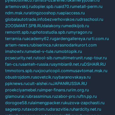
pylesostineco.ru
msts-ozarenie.ru
kameryjooan.ru
artemovskij.ru
dopler.spb.ru
aid70.ru
metall-perm.ru
ndm.msk.ru
ratingzooshop.ru
apiaccess.ru
globalautotrade.info
bezverhovskoe.ru
drsschool.ru
ZOOSMART.SPB.RU
dalakony.ru
medikijob.ru
remontt.spb.ru
photostudia.spb.ru
myragon.ru
terramia.ru
academy62.ru
gardengallereya.ru
rti.com.ru
artem-news.ru
biserinca.ru
krasnodarkurort.com
imshowtv.ru
mebel-v-tule.ru
mobtopik.ru
pcsecurity.net.ru
tool-sib.ru
multimetrunit.ru
sp-tour.ru
fan-cs.ru
santeh-russia.ru
symbian9.net.ru
DSHAIR.RU
tmmotors.spb.ru
xjocuricopii.com
musavtomat.msk.ru
obustrojdom.ru
sovetcik.ru
ybaranovskaya.ru
ppknews.ru
cult-alshei.ru
JAPANRUSSIA.RU
proekciyamebel.ru
imper-finans.ru
rim.org.ru
glamourai.ru
brassminus.ru
zabor-pro.ru
ftn.pp.ru
dorogoe58.ru
laimengpacker.ru
kuzova-zapchasti.ru
sageerp.ru
taxodrom.ru
dsrazvitie.ru
hardcity.net.ru