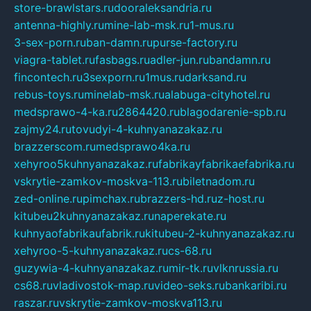
store-brawlstars.ru
dooraleksandria.ru
antenna-highly.ru
mine-lab-msk.ru
1-mus.ru
3-sex-porn.ru
ban-damn.ru
purse-factory.ru
viagra-tablet.ru
fasbags.ru
adler-jun.ru
bandamn.ru
fincontech.ru
3sexporn.ru
1mus.ru
darksand.ru
rebus-toys.ru
minelab-msk.ru
alabuga-cityhotel.ru
medsprawo-4-ka.ru
2864420.ru
blagodarenie-spb.ru
zajmy24.ru
tovudyi-4-kuhnyanazakaz.ru
brazzerscom.ru
medsprawo4ka.ru
xehyroo5kuhnyanazakaz.ru
fabrikayfabrikaefabrika.ru
vskrytie-zamkov-moskva-113.ru
biletnadom.ru
zed-online.ru
pimchax.ru
brazzers-hd.ru
z-host.ru
kitubeu2kuhnyanazakaz.ru
naperekate.ru
kuhnyaofabrikaufabrik.ru
kitubeu-2-kuhnyanazakaz.ru
xehyroo-5-kuhnyanazakaz.ru
cs-68.ru
guzywia-4-kuhnyanazakaz.ru
mir-tk.ru
vlknrussia.ru
cs68.ru
vladivostok-map.ru
video-seks.ru
bankaribi.ru
raszar.ru
vskrytie-zamkov-moskva113.ru