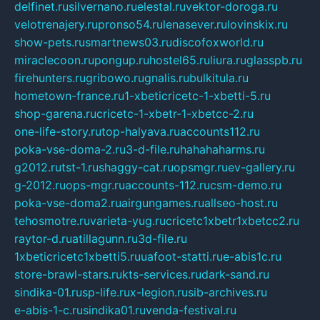
delfinet.ru
silvernano.ru
elestal.ru
vektor-doroga.ru
velotrenajery.ru
pronso54.ru
lenasever.ru
lovinskix.ru
show-pets.ru
smartnews03.ru
discofoxworld.ru
miraclecoon.ru
pongup.ru
hostel65.ru
liura.ru
glasspb.ru
firehunters.ru
gribowo.ru
gnalis.ru
bulkitula.ru
hometown-france.ru
1-xbeticricetc-1-xbetti-5.ru
shop-garena.ru
cricetc-1-xbetr-1-xbetcc-2.ru
one-life-story.ru
top-halyava.ru
accounts112.ru
poka-vse-doma-2.ru
3-d-file.ru
hahahaharms.ru
g2012.ru
tst-1.ru
shaggy-cat.ru
opsmgr.ru
ev-gallery.ru
g-2012.ru
ops-mgr.ru
accounts-112.ru
csm-demo.ru
poka-vse-doma2.ru
airgungames.ru
allseo-host.ru
tehosmotre.ru
varieta-yug.ru
cricetc1xbetr1xbetcc2.ru
raytor-d.ru
atillagunn.ru
3d-file.ru
1xbeticricetc1xbetti5.ru
uafoot-statti.ru
e-abis1c.ru
store-brawl-stars.ru
kts-services.ru
dark-sand.ru
sindika-01.ru
sp-life.ru
x-legion.ru
sib-archives.ru
e-abis-1-c.ru
sindika01.ru
venda-festival.ru