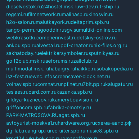
dieselvostok.ru
24hostel.msk.ru
w-dev.ru
f-ship.ru
regsmi.ru
filmnetwork.ru
malinasp.ru
kinosvin.ru
h2o-salon.ru
malutkayork.ru
deltaprim.spb.ru
tango-perm.ru
gooddir.ru
sgv.su
multiki-online.com
webkrasotki.com
cherinvest.ru
detskiy-ostrov.ru
ankou.spb.ru
alvesta1.ru
pdf-creator.ru
nix-files.org.ru
sakhatoday.ru
elektrikersymboler.ru
sputnikyes.ru
golf2club.msk.ru
aeforums.ru
zallclub.ru
multimodal.msk.ru
habaigry.ru
haikko.ru
sobakopedia.ru
isz-fest.ru
ewnc.info
screensaver-clock.net.ru
volnav.spb.ru
comnat.ru
npf.net.ru
7bit.pp.ru
kalugatur.ru
tesiaes.ru
card.com.ru
kazanka.spb.ru
gildiya-kuznecov.ru
kameryboavision.ru
griffoncom.spb.ru
fabrika-emotsiy.ru
PARK-MATROSOVA.RU
agat.spb.ru
avtoyurist-moskva1.ru
hardware.org.ru
схема-авто.рф
dg-lab.ru
angrup.ru
recruiter.spb.ru
music8.spb.ru
krsk124.ru
kubok.spb.ru
romanofforex.ru