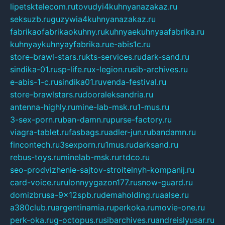
lipetsktelecom.ru
tovudyi4kuhnyanazakaz.ru
seksuzb.ru
guzywia4kuhnyanazakaz.ru
fabrikaofabrikaokuhny.ru
kuhnyaekuhnyaafabrika.ru
kuhnyaykuhnyayfabrika.ru
e-abis1c.ru
store-brawl-stars.ru
kts-services.ru
dark-sand.ru
sindika-01.ru
sp-life.ru
x-legion.ru
sib-archives.ru
e-abis-1-c.ru
sindika01.ru
venda-festival.ru
store-brawlstars.ru
dooraleksandria.ru
antenna-highly.ru
mine-lab-msk.ru
1-mus.ru
3-sex-porn.ru
ban-damn.ru
purse-factory.ru
viagra-tablet.ru
fasbags.ru
adler-jun.ru
bandamn.ru
fincontech.ru
3sexporn.ru
1mus.ru
darksand.ru
rebus-toys.ru
minelab-msk.ru
rtdco.ru
seo-prodvizhenie-sajtov-stroitelnyh-kompanij.ru
card-voice.ru
rulonnyygazon177.ru
snow-guard.ru
domizbrusa-9x12spb.ru
demaholding.ru
aalse.ru
a380club.ru
argentinamia.ru
perkoka.ru
movie-one.ru
perk-oka.ru
g-octopus.ru
sibarchives.ru
andreislyusar.ru