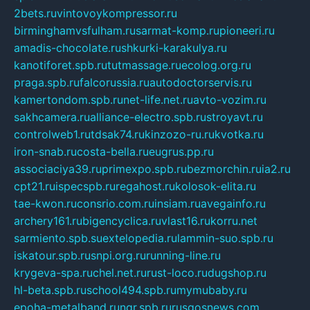
2bets.ru
vintovoykompressor.ru
birminghamvsfulham.ru
sarmat-komp.ru
pioneeri.ru
amadis-chocolate.ru
shkurki-karakulya.ru
kanotiforet.spb.ru
tutmassage.ru
ecolog.org.ru
praga.spb.ru
falcorussia.ru
autodoctorservis.ru
kamertondom.spb.ru
net-life.net.ru
avto-vozim.ru
sakhcamera.ru
alliance-electro.spb.ru
stroyavt.ru
controlweb1.ru
tdsak74.ru
kinzozo-ru.ru
kvotka.ru
iron-snab.ru
costa-bella.ru
eugrus.pp.ru
associaciya39.ru
primexpo.spb.ru
bezmorchin.ru
ia2.ru
cpt21.ru
ispecspb.ru
regahost.ru
kolosok-elita.ru
tae-kwon.ru
consrio.com.ru
insiam.ru
avegainfo.ru
archery161.ru
bigencyclica.ru
vlast16.ru
korru.net
sarmiento.spb.su
extelopedia.ru
lammin-suo.spb.ru
iskatour.spb.ru
snpi.org.ru
running-line.ru
krygeva-spa.ru
chel.net.ru
rust-loco.ru
dugshop.ru
hl-beta.spb.ru
school494.spb.ru
mymubaby.ru
epoha-metalband.ru
ngr.spb.ru
rusgosnews.com