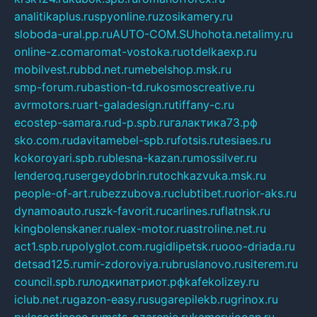
analitikaplus.ru
spyonline.ru
zosikamery.ru
sloboda-ural.pp.ru
AUTO-COM.SU
hohota.net
alimy.ru
online-z.com
aromat-vostoka.ru
otdelkaexp.ru
mobilvest.ru
bbd.net.ru
mebelshop.msk.ru
smp-forum.ru
bastion-td.ru
kosmoscreative.ru
avrmotors.ru
art-galadesign.ru
tiffany-c.ru
ecostep-samara.ru
d-p.spb.ru
галактика73.рф
sko.com.ru
davitamebel-spb.ru
fotsis.ru
tesiaes.ru
kokoroyari.spb.ru
blesna-kazan.ru
mossilver.ru
lenderoq.ru
sergeydobrin.ru
tochkazvuka.msk.ru
people-of-art.ru
bezzubova.ru
clubtibet.ru
orior-aks.ru
dynamoauto.ru
szk-favorit.ru
carlines.ru
flatnsk.ru
kingbolenskaner.ru
alex-motor.ru
astroline.net.ru
act1.spb.ru
polyglot.com.ru
gidlipetsk.ru
ooo-driada.ru
detsad125.ru
mir-zdoroviya.ru
bruslanovo.ru
siterem.ru
council.spb.ru
лодкипатриот.рф
kafekolizey.ru
iclub.net.ru
gazon-easy.ru
sugarepilekb.ru
grinox.ru