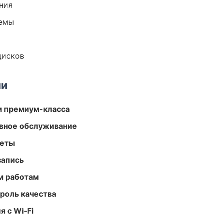
ния
темы
дисков
ми
м премиум-класса
вное обслуживание
меты
запись
м работам
роль качества
 с Wi‑Fi