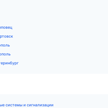
еповец
ртовск
ополь
ополь
теринбург
нные системы и сигнализации