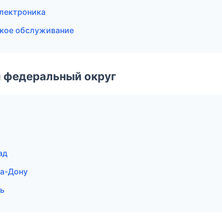
электроника
ское обслуживание
 федеральный округ
ад
на-Дону
ль