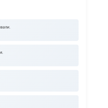
вали.
я.