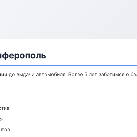
имферополь
ции до выдачи автомобиля. Более 5 лет заботимся о бе
стка
ия
нтов