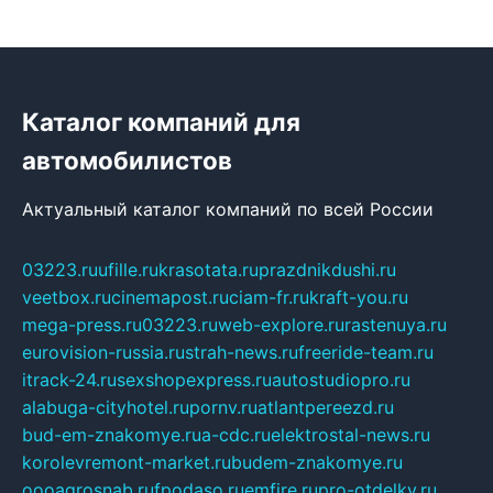
Каталог компаний для
автомобилистов
Актуальный каталог компаний по всей России
03223.ru
ufille.ru
krasotata.ru
prazdnikdushi.ru
veetbox.ru
cinemapost.ru
ciam-fr.ru
kraft-you.ru
mega-press.ru
03223.ru
web-explore.ru
rastenuya.ru
eurovision-russia.ru
strah-news.ru
freeride-team.ru
itrack-24.ru
sexshopexpress.ru
autostudiopro.ru
alabuga-cityhotel.ru
pornv.ru
atlantpereezd.ru
bud-em-znakomye.ru
a-cdc.ru
elektrostal-news.ru
korolevremont-market.ru
budem-znakomye.ru
oooagrosnab.ru
fpodaso.ru
emfire.ru
pro-otdelky.ru