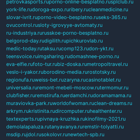
petrovkasports.ru
porno-online-besplatno.ru
splclub.ru
york-life.ru
doroga-expo.ru
ribery.ru
cleanmedicine.ru
slovar-ivrit.ru
porno-video-besplatno.ru
seks-365.ru
ovucontrol.ru
sloty-igrovyye-avtomaty.ru
ru-industriya.ru
russkoe-porno-besplatno.ru
belgorod-day.ru
digilith.ru
pichkurovlab.ru
medic-today.ru
taksu.ru
comp123.ru
don-ykt.ru
teensvoice.ru
imgsharing.ru
domashnee-porno.ru
eva-elfie.ru
foto-tur.ru
biz-doska.ru
metropoltravel.ru
veslo-i-yakor.ru
borodino-media.ru
rostotsky.ru
regionufa.ru
weiss-bet.ru
zaryna.ru
casinotablet.ru
universalia.ru
remont-mebeli-moscow.ru
termomur.ru
clubfisher.ru
remstirufa.ru
erdamchi.ru
doramamama.ru
muraviovka-park.ru
worldofwoman.ru
clean-dreams.ru
arkrym.ru
kristinita.ru
dircomputer.ru
healthenter.ru
textexperts.ru
pivnaya-kruzhka.ru
kinofilmy-2021.ru
demolalapaluza.ru
tanyavanya.ru
remstir-tolyatti.ru
msdip.ru
jdol.ru
sokolovr.ru
newtech-spb.ru