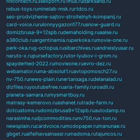
fincontech.ru
3sexporn.ru
1mus.ru
darksand.ru
rebus-toys.ru
minelab-msk.ru
rtdco.ru
seo-prodvizhenie-sajtov-stroitelnyh-kompanij.ru
card-voice.ru
rulonnyygazon177.ru
snow-guard.ru
domizbrusa-9x12spb.ru
demaholding.ru
aalse.ru
a380club.ru
argentinamia.ru
perkoka.ru
movie-one.ru
perk-oka.ru
g-octopus.ru
sibarchives.ru
andreislyusar.ru
naruto-x.ru
pursefactory.ru
tor-lyubov-i-grom.ru
spayderhed-2022.ru
movieone.ru
evro-dez.ru
webamator.ru
ma-absolut1.ru
avtopomosch27.ru
nv-750.ru
news-plain.ru
nertansaga.ru
delanalad.ru
dizfiles.ru
youtubefree.ru
aria-family.ru
roadli.ru
planeta-samara.ru
mysmartbuy.ru
matrasy-kemerovo.ru
ashanet.ru
trade-farm.ru
dotcustoms.ru
domizbrusa9x12spb.ru
autodamp.ru
narasimha.ru
djcommodities.ru
nv750.ru
x-ton.ru
newsplain.ru
cardvoice.ru
modopaper.ru
manunae.ru
gbget.ru
alfeihavsalnassr.ru
madoma.ru
tajuncos.ru