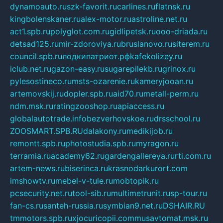
dynamoauto.ru
szk-favorit.ru
carlines.ru
flatnsk.ru
kingbolenskaner.ru
alex-motor.ru
astroline.net.ru
act1.spb.ru
polyglot.com.ru
gidlipetsk.ru
ooo-driada.ru
detsad125.ru
mir-zdoroviya.ru
bruslanovo.ru
siterem.ru
council.spb.ru
лодкипатриот.рф
kafekolizey.ru
iclub.net.ru
gazon-easy.ru
sugarepilekb.ru
grinox.ru
pylesostineco.ru
msts-ozarenie.ru
kameryjooan.ru
artemovskij.ru
dopler.spb.ru
aid70.ru
metall-perm.ru
ndm.msk.ru
ratingzooshop.ru
apiaccess.ru
globalautotrade.info
bezverhovskoe.ru
drsschool.ru
ZOOSMART.SPB.RU
dalakony.ru
medikijob.ru
remontt.spb.ru
photostudia.spb.ru
myragon.ru
terramia.ru
academy62.ru
gardengallereya.ru
rti.com.ru
artem-news.ru
biserinca.ru
krasnodarkurort.com
imshowtv.ru
mebel-v-tule.ru
mobtopik.ru
pcsecurity.net.ru
tool-sib.ru
multimetrunit.ru
sp-tour.ru
fan-cs.ru
santeh-russia.ru
symbian9.net.ru
DSHAIR.RU
tmmotors.spb.ru
xjocuricopii.com
musavtomat.msk.ru