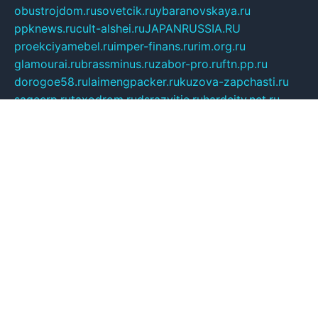
obustrojdom.ru
sovetcik.ru
ybaranovskaya.ru
ppknews.ru
cult-alshei.ru
JAPANRUSSIA.RU
proekciyamebel.ru
imper-finans.ru
rim.org.ru
glamourai.ru
brassminus.ru
zabor-pro.ru
ftn.pp.ru
dorogoe58.ru
laimengpacker.ru
kuzova-zapchasti.ru
sageerp.ru
taxodrom.ru
dsrazvitie.ru
hardcity.net.ru
ratinghomegames.ru
topservice25.ru
gubernyan.ru
gtglasslined.ru
ii4.ru
tssport.spb.ru
andorra24.com
blackwallstreet.ru
oboimos.ru
optim-doors.com.ru
ikuch.ru
nycr.org.ru
npa21.ru
vremya-ch.spb.ru
desert000.ru
ivtorgi.ru
ifiori.ru
catalog-statei.ru
dcv.org.ru
spetsmaster174.ru
ipkameryhiseeu.ru
dum26.ru
ruspol.spb.ru
fr-opendp.ru
kam-solnyshko.ru
cheyenne-arapaho.ru
sevzapmetal.spb.ru
ted-lapidus.spb.ru
parasite-eliminator.ru
sigma-complete.ru
modernworld.ru
dama-moda.ru
eholot-group.ru
sk-nvkz.ru
DRONGOLD.RU
democratia2.ru
i-farmer.ru
mass-sport.org