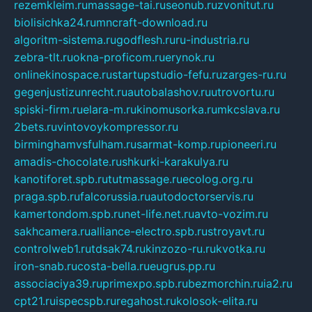
rezemkleim.ru
massage-tai.ru
seonub.ru
zvonitut.ru
biolisichka24.ru
mncraft-download.ru
algoritm-sistema.ru
godflesh.ru
ru-industria.ru
zebra-tlt.ru
okna-proficom.ru
erynok.ru
onlinekinospace.ru
startupstudio-fefu.ru
zarges-ru.ru
gegenjustizunrecht.ru
autobalashov.ru
utrovortu.ru
spiski-firm.ru
elara-m.ru
kinomusorka.ru
mkcslava.ru
2bets.ru
vintovoykompressor.ru
birminghamvsfulham.ru
sarmat-komp.ru
pioneeri.ru
amadis-chocolate.ru
shkurki-karakulya.ru
kanotiforet.spb.ru
tutmassage.ru
ecolog.org.ru
praga.spb.ru
falcorussia.ru
autodoctorservis.ru
kamertondom.spb.ru
net-life.net.ru
avto-vozim.ru
sakhcamera.ru
alliance-electro.spb.ru
stroyavt.ru
controlweb1.ru
tdsak74.ru
kinzozo-ru.ru
kvotka.ru
iron-snab.ru
costa-bella.ru
eugrus.pp.ru
associaciya39.ru
primexpo.spb.ru
bezmorchin.ru
ia2.ru
cpt21.ru
ispecspb.ru
regahost.ru
kolosok-elita.ru