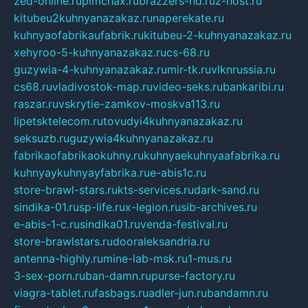
zed-online.ru
pimchax.ru
brazzers-hd.ru
z-host.ru
kitubeu2kuhnyanazakaz.ru
naperekate.ru
kuhnyaofabrikaufabrik.ru
kitubeu-2-kuhnyanazakaz.ru
xehyroo-5-kuhnyanazakaz.ru
cs-68.ru
guzywia-4-kuhnyanazakaz.ru
mir-tk.ru
vlknrussia.ru
cs68.ru
vladivostok-map.ru
video-seks.ru
bankaribi.ru
raszar.ru
vskrytie-zamkov-moskva113.ru
lipetsktelecom.ru
tovudyi4kuhnyanazakaz.ru
seksuzb.ru
guzywia4kuhnyanazakaz.ru
fabrikaofabrikaokuhny.ru
kuhnyaekuhnyaafabrika.ru
kuhnyaykuhnyayfabrika.ru
e-abis1c.ru
store-brawl-stars.ru
kts-services.ru
dark-sand.ru
sindika-01.ru
sp-life.ru
x-legion.ru
sib-archives.ru
e-abis-1-c.ru
sindika01.ru
venda-festival.ru
store-brawlstars.ru
dooraleksandria.ru
antenna-highly.ru
mine-lab-msk.ru
1-mus.ru
3-sex-porn.ru
ban-damn.ru
purse-factory.ru
viagra-tablet.ru
fasbags.ru
adler-jun.ru
bandamn.ru