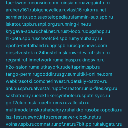
tae-kwon.ru
consrio.com.ru
insiam.ru
avegainfo.ru
archery161.ru
bigencyclica.ru
vlast16.ru
korru.net
sarmiento.spb.su
extelopedia.ru
lammin-suo.spb.ru
iskatour.spb.ru
snpi.org.ru
running-line.ru
krygeva-spa.ru
chel.net.ru
rust-loco.ru
dugshop.ru
hl-beta.spb.ru
school494.spb.ru
mymubaby.ru
epoha-metalband.ru
ngr.spb.ru
rusgosnews.com
dieselvostok.ru
24hostel.msk.ru
w-dev.ru
f-ship.ru
regsmi.ru
filmnetwork.ru
malinasp.ru
kinosvin.ru
h2o-salon.ru
malutkayork.ru
deltaprim.spb.ru
tango-perm.ru
gooddir.ru
sgv.su
multiki-online.com
webkrasotki.com
cherinvest.ru
detskiy-ostrov.ru
ankou.spb.ru
alvesta1.ru
pdf-creator.ru
nix-files.org.ru
sakhatoday.ru
elektrikersymboler.ru
sputnikyes.ru
golf2club.msk.ru
aeforums.ru
zallclub.ru
multimodal.msk.ru
habaigry.ru
haikko.ru
sobakopedia.ru
isz-fest.ru
ewnc.info
screensaver-clock.net.ru
volnav.spb.ru
comnat.ru
npf.net.ru
7bit.pp.ru
kalugatur.ru