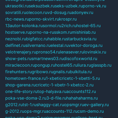
ukrasotki.ru
seksuzbek.ru
seks-uzbek.ru
porno-vk.ru
sovratili.ru
olecoon.ru
vd-dosug.ru
adonyev.ru
rbc-news.ru
porno-skvirt.ru
krospr.ru
13autor-kolonka.ru
sormol.ru
2rich.ru
hostel-65.ru
hostserve.ru
porno-na-russkom.ru
mishinlab.ru
neznobi.ru
bigfatcc.ru
habble.ru
starbucksvia.ru
delfinet.ru
silvernano.ru
elestal.ru
vektor-doroga.ru
velotrenajery.ru
pronso54.ru
lenasever.ru
lovinskix.ru
show-pets.ru
smartnews03.ru
discofoxworld.ru
miraclecoon.ru
pongup.ru
hostel65.ru
liura.ru
glasspb.ru
firehunters.ru
gribowo.ru
gnalis.ru
bulkitula.ru
hometown-france.ru
1-xbeticricetc-1-xbetti-5.ru
shop-garena.ru
cricetc-1-xbetr-1-xbetcc-2.ru
one-life-story.ru
top-halyava.ru
accounts112.ru
poka-vse-doma-2.ru
3-d-file.ru
hahahaharms.ru
g2012.ru
tst-1.ru
shaggy-cat.ru
opsmgr.ru
ev-gallery.ru
g-2012.ru
ops-mgr.ru
accounts-112.ru
csm-demo.ru
poka-vse-doma2.ru
airgungames.ru
allseo-host.ru