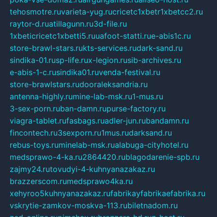
tehosmotre.ru
varieta-yug.ru
cricetc1xbetr1xbetcc2.ru
raytor-d.ru
atillagunn.ru
3d-file.ru
1xbeticricetc1xbetti5.ru
uafoot-statti.ru
e-abis1c.ru
store-brawl-stars.ru
kts-services.ru
dark-sand.ru
sindika-01.ru
sp-life.ru
x-legion.ru
sib-archives.ru
e-abis-1-c.ru
sindika01.ru
venda-festival.ru
store-brawlstars.ru
dooraleksandria.ru
antenna-highly.ru
mine-lab-msk.ru
1-mus.ru
3-sex-porn.ru
ban-damn.ru
purse-factory.ru
viagra-tablet.ru
fasbags.ru
adler-jun.ru
bandamn.ru
fincontech.ru
3sexporn.ru
1mus.ru
darksand.ru
rebus-toys.ru
minelab-msk.ru
alabuga-cityhotel.ru
medsprawo-4-ka.ru
2864420.ru
blagodarenie-spb.ru
zajmy24.ru
tovudyi-4-kuhnyanazakaz.ru
brazzerscom.ru
medsprawo4ka.ru
xehyroo5kuhnyanazakaz.ru
fabrikayfabrikaefabrika.ru
vskrytie-zamkov-moskva-113.ru
biletnadom.ru