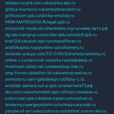
tesiaes.ru
card.com.ru
kazanka.spb.ru
gildiya-kuznecov.ru
kameryboavision.ru
griffoncom.spb.ru
fabrika-emotsiy.ru
PARK-MATROSOVA.RU
agat.spb.ru
avtoyurist-moskva1.ru
hardware.org.ru
схема-авто.рф
dg-lab.ru
angrup.ru
recruiter.spb.ru
music8.spb.ru
krsk124.ru
kubok.spb.ru
romanofforex.ru
analitikaplus.ru
spyonline.ru
zosikamery.ru
sloboda-ural.pp.ru
AUTO-COM.SU
hohota.net
alimy.ru
online-z.com
aromat-vostoka.ru
otdelkaexp.ru
mobilvest.ru
bbd.net.ru
mebelshop.msk.ru
smp-forum.ru
bastion-td.ru
kosmoscreative.ru
avrmotors.ru
art-galadesign.ru
tiffany-c.ru
ecostep-samara.ru
d-p.spb.ru
галактика73.рф
sko.com.ru
davitamebel-spb.ru
fotsis.ru
tesiaes.ru
kokoroyari.spb.ru
blesna-kazan.ru
mossilver.ru
lenderoq.ru
sergeydobrin.ru
tochkazvuka.msk.ru
people-of-art.ru
bezzubova.ru
clubtibet.ru
orior-aks.ru