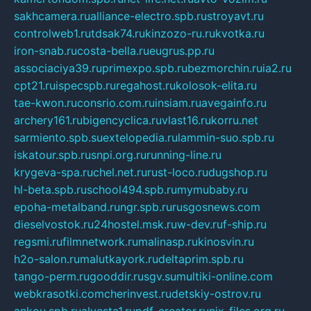
sakhcamera.ru
alliance-electro.spb.ru
stroyavt.ru
controlweb1.ru
tdsak74.ru
kinzozo-ru.ru
kvotka.ru
iron-snab.ru
costa-bella.ru
eugrus.pp.ru
associaciya39.ru
primexpo.spb.ru
bezmorchin.ru
ia2.ru
cpt21.ru
ispecspb.ru
regahost.ru
kolosok-elita.ru
tae-kwon.ru
consrio.com.ru
insiam.ru
avegainfo.ru
archery161.ru
bigencyclica.ru
vlast16.ru
korru.net
sarmiento.spb.su
extelopedia.ru
lammin-suo.spb.ru
iskatour.spb.ru
snpi.org.ru
running-line.ru
krygeva-spa.ru
chel.net.ru
rust-loco.ru
dugshop.ru
hl-beta.spb.ru
school494.spb.ru
mymubaby.ru
epoha-metalband.ru
ngr.spb.ru
rusgosnews.com
dieselvostok.ru
24hostel.msk.ru
w-dev.ru
f-ship.ru
regsmi.ru
filmnetwork.ru
malinasp.ru
kinosvin.ru
h2o-salon.ru
malutkayork.ru
deltaprim.spb.ru
tango-perm.ru
gooddir.ru
sgv.su
multiki-online.com
webkrasotki.com
cherinvest.ru
detskiy-ostrov.ru
ankou.spb.ru
alvesta1.ru
pdf-creator.ru
nix-files.org.ru