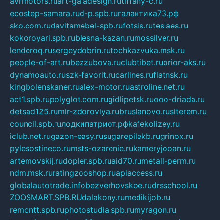
avrmotors.ru
art-galadesign.ru
tiffany-c.ru
ecostep-samara.ru
d-p.spb.ru
галактика73.рф
sko.com.ru
davitamebel-spb.ru
fotsis.ru
tesiaes.ru
kokoroyari.spb.ru
blesna-kazan.ru
mossilver.ru
lenderoq.ru
sergeydobrin.ru
tochkazvuka.msk.ru
people-of-art.ru
bezzubova.ru
clubtibet.ru
orior-aks.ru
dynamoauto.ru
szk-favorit.ru
carlines.ru
flatnsk.ru
kingbolenskaner.ru
alex-motor.ru
astroline.net.ru
act1.spb.ru
polyglot.com.ru
gidlipetsk.ru
ooo-driada.ru
detsad125.ru
mir-zdoroviya.ru
bruslanovo.ru
siterem.ru
council.spb.ru
лодкипатриот.рф
kafekolizey.ru
iclub.net.ru
gazon-easy.ru
sugarepilekb.ru
grinox.ru
pylesostineco.ru
msts-ozarenie.ru
kameryjooan.ru
artemovskij.ru
dopler.spb.ru
aid70.ru
metall-perm.ru
ndm.msk.ru
ratingzooshop.ru
apiaccess.ru
globalautotrade.info
bezverhovskoe.ru
drsschool.ru
ZOOSMART.SPB.RU
dalakony.ru
medikijob.ru
remontt.spb.ru
photostudia.spb.ru
myragon.ru