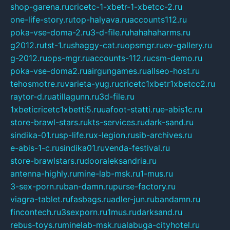
shop-garena.ru
cricetc-1-xbetr-1-xbetcc-2.ru
one-life-story.ru
top-halyava.ru
accounts112.ru
poka-vse-doma-2.ru
3-d-file.ru
hahahaharms.ru
g2012.ru
tst-1.ru
shaggy-cat.ru
opsmgr.ru
ev-gallery.ru
g-2012.ru
ops-mgr.ru
accounts-112.ru
csm-demo.ru
poka-vse-doma2.ru
airgungames.ru
allseo-host.ru
tehosmotre.ru
varieta-yug.ru
cricetc1xbetr1xbetcc2.ru
raytor-d.ru
atillagunn.ru
3d-file.ru
1xbeticricetc1xbetti5.ru
uafoot-statti.ru
e-abis1c.ru
store-brawl-stars.ru
kts-services.ru
dark-sand.ru
sindika-01.ru
sp-life.ru
x-legion.ru
sib-archives.ru
e-abis-1-c.ru
sindika01.ru
venda-festival.ru
store-brawlstars.ru
dooraleksandria.ru
antenna-highly.ru
mine-lab-msk.ru
1-mus.ru
3-sex-porn.ru
ban-damn.ru
purse-factory.ru
viagra-tablet.ru
fasbags.ru
adler-jun.ru
bandamn.ru
fincontech.ru
3sexporn.ru
1mus.ru
darksand.ru
rebus-toys.ru
minelab-msk.ru
alabuga-cityhotel.ru