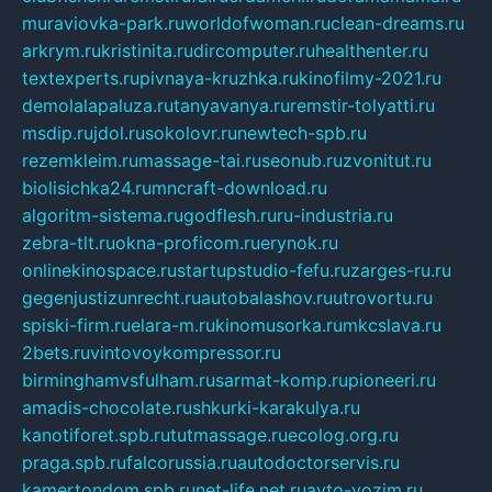
muraviovka-park.ru
worldofwoman.ru
clean-dreams.ru
arkrym.ru
kristinita.ru
dircomputer.ru
healthenter.ru
textexperts.ru
pivnaya-kruzhka.ru
kinofilmy-2021.ru
demolalapaluza.ru
tanyavanya.ru
remstir-tolyatti.ru
msdip.ru
jdol.ru
sokolovr.ru
newtech-spb.ru
rezemkleim.ru
massage-tai.ru
seonub.ru
zvonitut.ru
biolisichka24.ru
mncraft-download.ru
algoritm-sistema.ru
godflesh.ru
ru-industria.ru
zebra-tlt.ru
okna-proficom.ru
erynok.ru
onlinekinospace.ru
startupstudio-fefu.ru
zarges-ru.ru
gegenjustizunrecht.ru
autobalashov.ru
utrovortu.ru
spiski-firm.ru
elara-m.ru
kinomusorka.ru
mkcslava.ru
2bets.ru
vintovoykompressor.ru
birminghamvsfulham.ru
sarmat-komp.ru
pioneeri.ru
amadis-chocolate.ru
shkurki-karakulya.ru
kanotiforet.spb.ru
tutmassage.ru
ecolog.org.ru
praga.spb.ru
falcorussia.ru
autodoctorservis.ru
kamertondom.spb.ru
net-life.net.ru
avto-vozim.ru