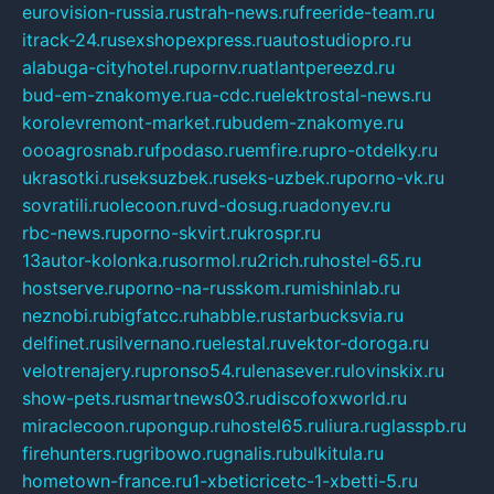
eurovision-russia.ru
strah-news.ru
freeride-team.ru
itrack-24.ru
sexshopexpress.ru
autostudiopro.ru
alabuga-cityhotel.ru
pornv.ru
atlantpereezd.ru
bud-em-znakomye.ru
a-cdc.ru
elektrostal-news.ru
korolevremont-market.ru
budem-znakomye.ru
oooagrosnab.ru
fpodaso.ru
emfire.ru
pro-otdelky.ru
ukrasotki.ru
seksuzbek.ru
seks-uzbek.ru
porno-vk.ru
sovratili.ru
olecoon.ru
vd-dosug.ru
adonyev.ru
rbc-news.ru
porno-skvirt.ru
krospr.ru
13autor-kolonka.ru
sormol.ru
2rich.ru
hostel-65.ru
hostserve.ru
porno-na-russkom.ru
mishinlab.ru
neznobi.ru
bigfatcc.ru
habble.ru
starbucksvia.ru
delfinet.ru
silvernano.ru
elestal.ru
vektor-doroga.ru
velotrenajery.ru
pronso54.ru
lenasever.ru
lovinskix.ru
show-pets.ru
smartnews03.ru
discofoxworld.ru
miraclecoon.ru
pongup.ru
hostel65.ru
liura.ru
glasspb.ru
firehunters.ru
gribowo.ru
gnalis.ru
bulkitula.ru
hometown-france.ru
1-xbeticricetc-1-xbetti-5.ru