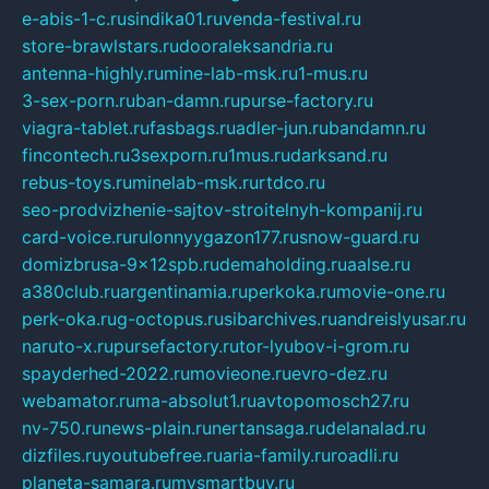
e-abis-1-c.ru
sindika01.ru
venda-festival.ru
store-brawlstars.ru
dooraleksandria.ru
antenna-highly.ru
mine-lab-msk.ru
1-mus.ru
3-sex-porn.ru
ban-damn.ru
purse-factory.ru
viagra-tablet.ru
fasbags.ru
adler-jun.ru
bandamn.ru
fincontech.ru
3sexporn.ru
1mus.ru
darksand.ru
rebus-toys.ru
minelab-msk.ru
rtdco.ru
seo-prodvizhenie-sajtov-stroitelnyh-kompanij.ru
card-voice.ru
rulonnyygazon177.ru
snow-guard.ru
domizbrusa-9x12spb.ru
demaholding.ru
aalse.ru
a380club.ru
argentinamia.ru
perkoka.ru
movie-one.ru
perk-oka.ru
g-octopus.ru
sibarchives.ru
andreislyusar.ru
naruto-x.ru
pursefactory.ru
tor-lyubov-i-grom.ru
spayderhed-2022.ru
movieone.ru
evro-dez.ru
webamator.ru
ma-absolut1.ru
avtopomosch27.ru
nv-750.ru
news-plain.ru
nertansaga.ru
delanalad.ru
dizfiles.ru
youtubefree.ru
aria-family.ru
roadli.ru
planeta-samara.ru
mysmartbuy.ru