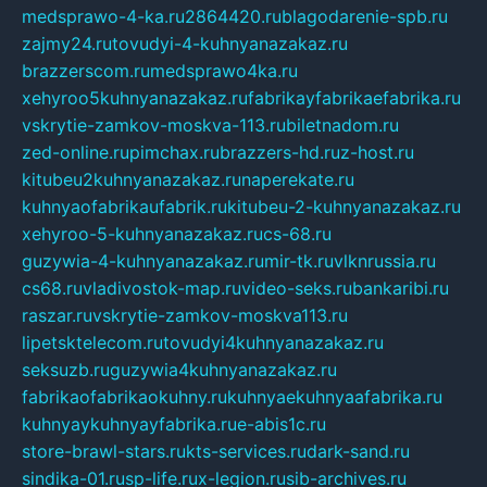
medsprawo-4-ka.ru
2864420.ru
blagodarenie-spb.ru
zajmy24.ru
tovudyi-4-kuhnyanazakaz.ru
brazzerscom.ru
medsprawo4ka.ru
xehyroo5kuhnyanazakaz.ru
fabrikayfabrikaefabrika.ru
vskrytie-zamkov-moskva-113.ru
biletnadom.ru
zed-online.ru
pimchax.ru
brazzers-hd.ru
z-host.ru
kitubeu2kuhnyanazakaz.ru
naperekate.ru
kuhnyaofabrikaufabrik.ru
kitubeu-2-kuhnyanazakaz.ru
xehyroo-5-kuhnyanazakaz.ru
cs-68.ru
guzywia-4-kuhnyanazakaz.ru
mir-tk.ru
vlknrussia.ru
cs68.ru
vladivostok-map.ru
video-seks.ru
bankaribi.ru
raszar.ru
vskrytie-zamkov-moskva113.ru
lipetsktelecom.ru
tovudyi4kuhnyanazakaz.ru
seksuzb.ru
guzywia4kuhnyanazakaz.ru
fabrikaofabrikaokuhny.ru
kuhnyaekuhnyaafabrika.ru
kuhnyaykuhnyayfabrika.ru
e-abis1c.ru
store-brawl-stars.ru
kts-services.ru
dark-sand.ru
sindika-01.ru
sp-life.ru
x-legion.ru
sib-archives.ru