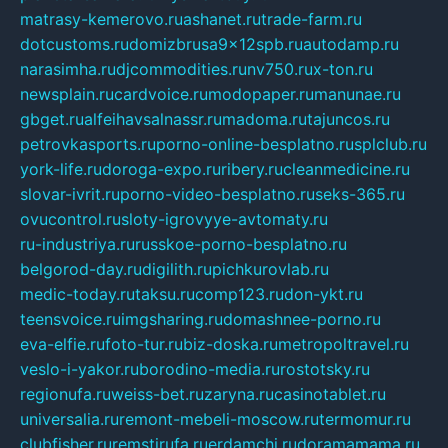
matrasy-kemerovo.ru
ashanet.ru
trade-farm.ru
dotcustoms.ru
domizbrusa9x12spb.ru
autodamp.ru
narasimha.ru
djcommodities.ru
nv750.ru
x-ton.ru
newsplain.ru
cardvoice.ru
modopaper.ru
manunae.ru
gbget.ru
alfeihavsalnassr.ru
madoma.ru
tajuncos.ru
petrovkasports.ru
porno-online-besplatno.ru
splclub.ru
york-life.ru
doroga-expo.ru
ribery.ru
cleanmedicine.ru
slovar-ivrit.ru
porno-video-besplatno.ru
seks-365.ru
ovucontrol.ru
sloty-igrovyye-avtomaty.ru
ru-industriya.ru
russkoe-porno-besplatno.ru
belgorod-day.ru
digilith.ru
pichkurovlab.ru
medic-today.ru
taksu.ru
comp123.ru
don-ykt.ru
teensvoice.ru
imgsharing.ru
domashnee-porno.ru
eva-elfie.ru
foto-tur.ru
biz-doska.ru
metropoltravel.ru
veslo-i-yakor.ru
borodino-media.ru
rostotsky.ru
regionufa.ru
weiss-bet.ru
zaryna.ru
casinotablet.ru
universalia.ru
remont-mebeli-moscow.ru
termomur.ru
clubfisher.ru
remstirufa.ru
erdamchi.ru
doramamama.ru