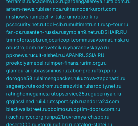
terramia.ru
academy62.ru
gardengallereya.ru
rti.com.ru
artem-news.ru
biserinca.ru
krasnodarkurort.com
imshowtv.ru
mebel-v-tule.ru
mobtopik.ru
pcsecurity.net.ru
tool-sib.ru
multimetrunit.ru
sp-tour.ru
fan-cs.ru
santeh-russia.ru
symbian9.net.ru
DSHAIR.RU
tmmotors.spb.ru
xjocuricopii.com
musavtomat.msk.ru
obustrojdom.ru
sovetcik.ru
ybaranovskaya.ru
ppknews.ru
cult-alshei.ru
JAPANRUSSIA.RU
proekciyamebel.ru
imper-finans.ru
rim.org.ru
glamourai.ru
brassminus.ru
zabor-pro.ru
ftn.pp.ru
dorogoe58.ru
laimengpacker.ru
kuzova-zapchasti.ru
sageerp.ru
taxodrom.ru
dsrazvitie.ru
hardcity.net.ru
ratinghomegames.ru
topservice25.ru
gubernyan.ru
gtglasslined.ru
ii4.ru
tssport.spb.ru
andorra24.com
blackwallstreet.ru
oboimos.ru
optim-doors.com.ru
ikuch.ru
nycr.org.ru
npa21.ru
vremya-ch.spb.ru
desert000.ru
ivtorgi.ru
ifiori.ru
catalog-statei.ru
dcv.org.ru
spetsmaster174.ru
ipkameryhiseeu.ru