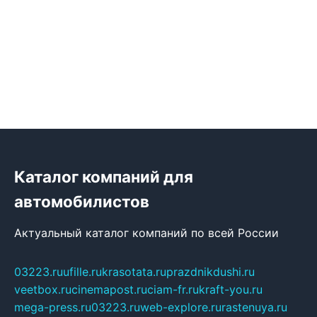
Каталог компаний для
автомобилистов
Актуальный каталог компаний по всей России
03223.ru
ufille.ru
krasotata.ru
prazdnikdushi.ru
veetbox.ru
cinemapost.ru
ciam-fr.ru
kraft-you.ru
mega-press.ru
03223.ru
web-explore.ru
rastenuya.ru