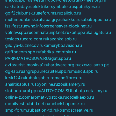
sakhatoday.ru
elektrikersymboler.ru
sputnikyes.ru
golf2club.msk.ru
aeforums.ru
zallclub.ru
multimodal.msk.ru
habaigry.ru
haikko.ru
sobakopedia.ru
isz-fest.ru
ewnc.info
screensaver-clock.net.ru
volnav.spb.ru
comnat.ru
npf.net.ru
7bit.pp.ru
kalugatur.ru
tesiaes.ru
card.com.ru
kazanka.spb.ru
gildiya-kuznecov.ru
kameryboavision.ru
griffoncom.spb.ru
fabrika-emotsiy.ru
PARK-MATROSOVA.RU
agat.spb.ru
avtoyurist-moskva1.ru
hardware.org.ru
схема-авто.рф
dg-lab.ru
angrup.ru
recruiter.spb.ru
music8.spb.ru
krsk124.ru
kubok.spb.ru
romanofforex.ru
analitikaplus.ru
spyonline.ru
zosikamery.ru
sloboda-ural.pp.ru
AUTO-COM.SU
hohota.net
alimy.ru
online-z.com
aromat-vostoka.ru
otdelkaexp.ru
mobilvest.ru
bbd.net.ru
mebelshop.msk.ru
smp-forum.ru
bastion-td.ru
kosmoscreative.ru