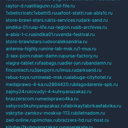
raytor-d.ru
atillagunn.ru
3d-file.ru
1xbeticricetc1xbetti5.ru
uafoot-statti.ru
e-abis1c.ru
store-brawl-stars.ru
kts-services.ru
dark-sand.ru
sindika-01.ru
sp-life.ru
x-legion.ru
sib-archives.ru
e-abis-1-c.ru
sindika01.ru
venda-festival.ru
store-brawlstars.ru
dooraleksandria.ru
antenna-highly.ru
mine-lab-msk.ru
1-mus.ru
3-sex-porn.ru
ban-damn.ru
purse-factory.ru
viagra-tablet.ru
fasbags.ru
adler-jun.ru
bandamn.ru
fincontech.ru
3sexporn.ru
1mus.ru
darksand.ru
rebus-toys.ru
minelab-msk.ru
alabuga-cityhotel.ru
medsprawo-4-ka.ru
2864420.ru
blagodarenie-spb.ru
zajmy24.ru
tovudyi-4-kuhnyanazakaz.ru
brazzerscom.ru
medsprawo4ka.ru
xehyroo5kuhnyanazakaz.ru
fabrikayfabrikaefabrika.ru
vskrytie-zamkov-moskva-113.ru
biletnadom.ru
zed-online.ru
pimchax.ru
brazzers-hd.ru
z-host.ru
kitubeu2kuhnyanazakaz.ru
naperekate.ru