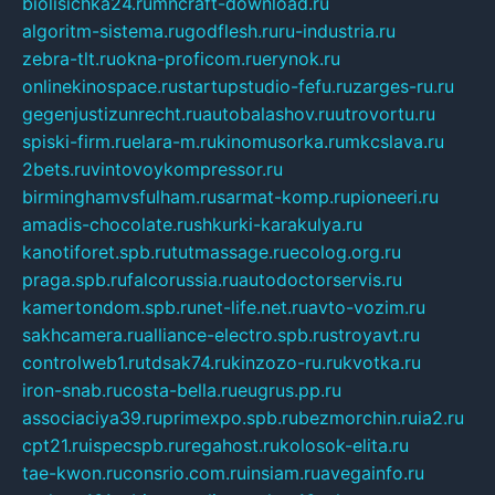
biolisichka24.ru
mncraft-download.ru
algoritm-sistema.ru
godflesh.ru
ru-industria.ru
zebra-tlt.ru
okna-proficom.ru
erynok.ru
onlinekinospace.ru
startupstudio-fefu.ru
zarges-ru.ru
gegenjustizunrecht.ru
autobalashov.ru
utrovortu.ru
spiski-firm.ru
elara-m.ru
kinomusorka.ru
mkcslava.ru
2bets.ru
vintovoykompressor.ru
birminghamvsfulham.ru
sarmat-komp.ru
pioneeri.ru
amadis-chocolate.ru
shkurki-karakulya.ru
kanotiforet.spb.ru
tutmassage.ru
ecolog.org.ru
praga.spb.ru
falcorussia.ru
autodoctorservis.ru
kamertondom.spb.ru
net-life.net.ru
avto-vozim.ru
sakhcamera.ru
alliance-electro.spb.ru
stroyavt.ru
controlweb1.ru
tdsak74.ru
kinzozo-ru.ru
kvotka.ru
iron-snab.ru
costa-bella.ru
eugrus.pp.ru
associaciya39.ru
primexpo.spb.ru
bezmorchin.ru
ia2.ru
cpt21.ru
ispecspb.ru
regahost.ru
kolosok-elita.ru
tae-kwon.ru
consrio.com.ru
insiam.ru
avegainfo.ru