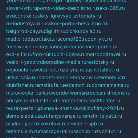
york-life.ru
doroga-expo.ru
ribery.ru
cleanmedicine.ru
slovar-ivrit.ru
porno-video-besplatno.ru
seks-365.ru
ovucontrol.ru
sloty-igrovyye-avtomaty.ru
ru-industriya.ru
russkoe-porno-besplatno.ru
belgorod-day.ru
digilith.ru
pichkurovlab.ru
medic-today.ru
taksu.ru
comp123.ru
don-ykt.ru
teensvoice.ru
imgsharing.ru
domashnee-porno.ru
eva-elfie.ru
foto-tur.ru
biz-doska.ru
metropoltravel.ru
veslo-i-yakor.ru
borodino-media.ru
rostotsky.ru
regionufa.ru
weiss-bet.ru
zaryna.ru
casinotablet.ru
universalia.ru
remont-mebeli-moscow.ru
termomur.ru
clubfisher.ru
remstirufa.ru
erdamchi.ru
doramamama.ru
muraviovka-park.ru
worldofwoman.ru
clean-dreams.ru
arkrym.ru
kristinita.ru
dircomputer.ru
healthenter.ru
textexperts.ru
pivnaya-kruzhka.ru
kinofilmy-2021.ru
demolalapaluza.ru
tanyavanya.ru
remstir-tolyatti.ru
msdip.ru
jdol.ru
sokolovr.ru
newtech-spb.ru
rezemkleim.ru
massage-tai.ru
seonub.ru
zvonitut.ru