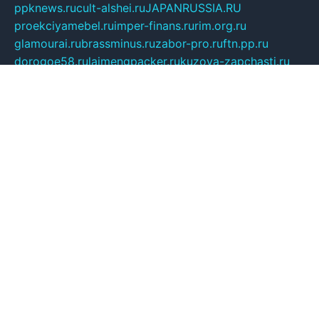
ppknews.ru
cult-alshei.ru
JAPANRUSSIA.RU
proekciyamebel.ru
imper-finans.ru
rim.org.ru
glamourai.ru
brassminus.ru
zabor-pro.ru
ftn.pp.ru
dorogoe58.ru
laimengpacker.ru
kuzova-zapchasti.ru
sageerp.ru
taxodrom.ru
dsrazvitie.ru
hardcity.net.ru
ratinghomegames.ru
topservice25.ru
gubernyan.ru
gtglasslined.ru
ii4.ru
tssport.spb.ru
andorra24.com
blackwallstreet.ru
oboimos.ru
optim-doors.com.ru
ikuch.ru
nycr.org.ru
npa21.ru
vremya-ch.spb.ru
desert000.ru
ivtorgi.ru
ifiori.ru
catalog-statei.ru
dcv.org.ru
spetsmaster174.ru
ipkameryhiseeu.ru
dum26.ru
ruspol.spb.ru
fr-opendp.ru
kam-solnyshko.ru
cheyenne-arapaho.ru
sevzapmetal.spb.ru
ted-lapidus.spb.ru
parasite-eliminator.ru
sigma-complete.ru
modernworld.ru
dama-moda.ru
eholot-group.ru
sk-nvkz.ru
DRONGOLD.RU
democratia2.ru
i-farmer.ru
mass-sport.org
jablonex.spb.ru
bookmess.ru
linkword.ru