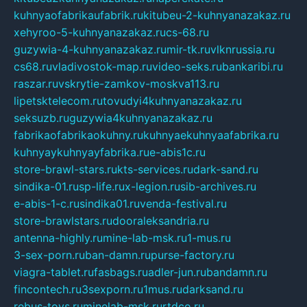
kuhnyaofabrikaufabrik.ru
kitubeu-2-kuhnyanazakaz.ru
xehyroo-5-kuhnyanazakaz.ru
cs-68.ru
guzywia-4-kuhnyanazakaz.ru
mir-tk.ru
vlknrussia.ru
cs68.ru
vladivostok-map.ru
video-seks.ru
bankaribi.ru
raszar.ru
vskrytie-zamkov-moskva113.ru
lipetsktelecom.ru
tovudyi4kuhnyanazakaz.ru
seksuzb.ru
guzywia4kuhnyanazakaz.ru
fabrikaofabrikaokuhny.ru
kuhnyaekuhnyaafabrika.ru
kuhnyaykuhnyayfabrika.ru
e-abis1c.ru
store-brawl-stars.ru
kts-services.ru
dark-sand.ru
sindika-01.ru
sp-life.ru
x-legion.ru
sib-archives.ru
e-abis-1-c.ru
sindika01.ru
venda-festival.ru
store-brawlstars.ru
dooraleksandria.ru
antenna-highly.ru
mine-lab-msk.ru
1-mus.ru
3-sex-porn.ru
ban-damn.ru
purse-factory.ru
viagra-tablet.ru
fasbags.ru
adler-jun.ru
bandamn.ru
fincontech.ru
3sexporn.ru
1mus.ru
darksand.ru
rebus-toys.ru
minelab-msk.ru
rtdco.ru