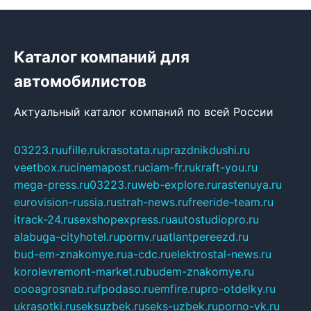
Каталог компаний для
автомобилистов
Актуальный каталог компаний по всей России
03223.ru
ufille.ru
krasotata.ru
prazdnikdushi.ru
veetbox.ru
cinemapost.ru
ciam-fr.ru
kraft-you.ru
mega-press.ru
03223.ru
web-explore.ru
rastenuya.ru
eurovision-russia.ru
strah-news.ru
freeride-team.ru
itrack-24.ru
sexshopexpress.ru
autostudiopro.ru
alabuga-cityhotel.ru
pornv.ru
atlantpereezd.ru
bud-em-znakomye.ru
a-cdc.ru
elektrostal-news.ru
korolevremont-market.ru
budem-znakomye.ru
oooagrosnab.ru
fpodaso.ru
emfire.ru
pro-otdelky.ru
ukrasotki.ru
seksuzbek.ru
seks-uzbek.ru
porno-vk.ru