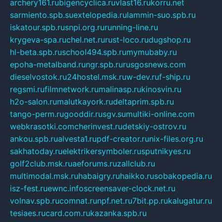
archery161.ru
bigencyclica.ru
vlast16.ru
korru.net
sarmiento.spb.su
extelopedia.ru
lammin-suo.spb.ru
iskatour.spb.ru
snpi.org.ru
running-line.ru
krygeva-spa.ru
chel.net.ru
rust-loco.ru
dugshop.ru
hl-beta.spb.ru
school494.spb.ru
mymubaby.ru
epoha-metalband.ru
ngr.spb.ru
rusgosnews.com
dieselvostok.ru
24hostel.msk.ru
w-dev.ru
f-ship.ru
regsmi.ru
filmnetwork.ru
malinasp.ru
kinosvin.ru
h2o-salon.ru
malutkayork.ru
deltaprim.spb.ru
tango-perm.ru
gooddir.ru
sgv.su
multiki-online.com
webkrasotki.com
cherinvest.ru
detskiy-ostrov.ru
ankou.spb.ru
alvesta1.ru
pdf-creator.ru
nix-files.org.ru
sakhatoday.ru
elektrikersymboler.ru
sputnikyes.ru
golf2club.msk.ru
aeforums.ru
zallclub.ru
multimodal.msk.ru
habaigry.ru
haikko.ru
sobakopedia.ru
isz-fest.ru
ewnc.info
screensaver-clock.net.ru
volnav.spb.ru
comnat.ru
npf.net.ru
7bit.pp.ru
kalugatur.ru
tesiaes.ru
card.com.ru
kazanka.spb.ru