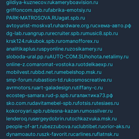
gildiya-kuznecov.ru
kameryboavision.ru
griffoncom.spb.ru
fabrika-emotsiy.ru
PARK-MATROSOVA.RU
agat.spb.ru
avtoyurist-moskva1.ru
hardware.org.ru
схема-авто.рф
dg-lab.ru
angrup.ru
recruiter.spb.ru
music8.spb.ru
krsk124.ru
kubok.spb.ru
romanofforex.ru
analitikaplus.ru
spyonline.ru
zosikamery.ru
sloboda-ural.pp.ru
AUTO-COM.SU
hohota.net
alimy.ru
online-z.com
aromat-vostoka.ru
otdelkaexp.ru
mobilvest.ru
bbd.net.ru
mebelshop.msk.ru
smp-forum.ru
bastion-td.ru
kosmoscreative.ru
avrmotors.ru
art-galadesign.ru
tiffany-c.ru
ecostep-samara.ru
d-p.spb.ru
галактика73.рф
sko.com.ru
davitamebel-spb.ru
fotsis.ru
tesiaes.ru
kokoroyari.spb.ru
blesna-kazan.ru
mossilver.ru
lenderoq.ru
sergeydobrin.ru
tochkazvuka.msk.ru
people-of-art.ru
bezzubova.ru
clubtibet.ru
orior-aks.ru
dynamoauto.ru
szk-favorit.ru
carlines.ru
flatnsk.ru