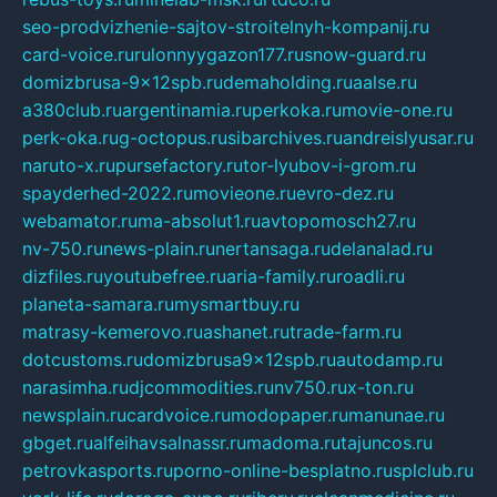
seo-prodvizhenie-sajtov-stroitelnyh-kompanij.ru
card-voice.ru
rulonnyygazon177.ru
snow-guard.ru
domizbrusa-9x12spb.ru
demaholding.ru
aalse.ru
a380club.ru
argentinamia.ru
perkoka.ru
movie-one.ru
perk-oka.ru
g-octopus.ru
sibarchives.ru
andreislyusar.ru
naruto-x.ru
pursefactory.ru
tor-lyubov-i-grom.ru
spayderhed-2022.ru
movieone.ru
evro-dez.ru
webamator.ru
ma-absolut1.ru
avtopomosch27.ru
nv-750.ru
news-plain.ru
nertansaga.ru
delanalad.ru
dizfiles.ru
youtubefree.ru
aria-family.ru
roadli.ru
planeta-samara.ru
mysmartbuy.ru
matrasy-kemerovo.ru
ashanet.ru
trade-farm.ru
dotcustoms.ru
domizbrusa9x12spb.ru
autodamp.ru
narasimha.ru
djcommodities.ru
nv750.ru
x-ton.ru
newsplain.ru
cardvoice.ru
modopaper.ru
manunae.ru
gbget.ru
alfeihavsalnassr.ru
madoma.ru
tajuncos.ru
petrovkasports.ru
porno-online-besplatno.ru
splclub.ru