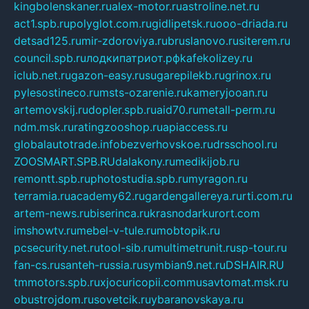
kingbolenskaner.ru
alex-motor.ru
astroline.net.ru
act1.spb.ru
polyglot.com.ru
gidlipetsk.ru
ooo-driada.ru
detsad125.ru
mir-zdoroviya.ru
bruslanovo.ru
siterem.ru
council.spb.ru
лодкипатриот.рф
kafekolizey.ru
iclub.net.ru
gazon-easy.ru
sugarepilekb.ru
grinox.ru
pylesostineco.ru
msts-ozarenie.ru
kameryjooan.ru
artemovskij.ru
dopler.spb.ru
aid70.ru
metall-perm.ru
ndm.msk.ru
ratingzooshop.ru
apiaccess.ru
globalautotrade.info
bezverhovskoe.ru
drsschool.ru
ZOOSMART.SPB.RU
dalakony.ru
medikijob.ru
remontt.spb.ru
photostudia.spb.ru
myragon.ru
terramia.ru
academy62.ru
gardengallereya.ru
rti.com.ru
artem-news.ru
biserinca.ru
krasnodarkurort.com
imshowtv.ru
mebel-v-tule.ru
mobtopik.ru
pcsecurity.net.ru
tool-sib.ru
multimetrunit.ru
sp-tour.ru
fan-cs.ru
santeh-russia.ru
symbian9.net.ru
DSHAIR.RU
tmmotors.spb.ru
xjocuricopii.com
musavtomat.msk.ru
obustrojdom.ru
sovetcik.ru
ybaranovskaya.ru