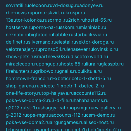
sovratili.ru
olecoon.ru
vd-dosug.ru
adonyev.ru
rbc-news.ru
porno-skvirt.ru
krospr.ru
13autor-kolonka.ru
sormol.ru
2rich.ru
hostel-65.ru
hostserve.ru
porno-na-russkom.ru
mishinlab.ru
neznobi.ru
bigfatcc.ru
habble.ru
starbucksvia.ru
delfinet.ru
silvernano.ru
elestal.ru
vektor-doroga.ru
velotrenajery.ru
pronso54.ru
lenasever.ru
lovinskix.ru
show-pets.ru
smartnews03.ru
discofoxworld.ru
miraclecoon.ru
pongup.ru
hostel65.ru
liura.ru
glasspb.ru
firehunters.ru
gribowo.ru
gnalis.ru
bulkitula.ru
hometown-france.ru
1-xbeticricetc-1-xbetti-5.ru
shop-garena.ru
cricetc-1-xbetr-1-xbetcc-2.ru
one-life-story.ru
top-halyava.ru
accounts112.ru
poka-vse-doma-2.ru
3-d-file.ru
hahahaharms.ru
g2012.ru
tst-1.ru
shaggy-cat.ru
opsmgr.ru
ev-gallery.ru
g-2012.ru
ops-mgr.ru
accounts-112.ru
csm-demo.ru
poka-vse-doma2.ru
airgungames.ru
allseo-host.ru
tehosmotre.ru
varieta-yug.ru
cricetc1xbetr1xbetcc2.ru