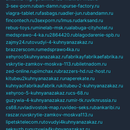
3-sex-porn.ru
ban-damn.ru
purse-factory.ru
viagra-tablet.ru
fasbags.ru
adler-jun.ru
bandamn.ru
fincontech.ru
3sexporn.ru
1mus.ru
darksand.ru
rebus-toys.ru
minelab-msk.ru
alabuga-cityhotel.ru
medsprawo-4-ka.ru
2864420.ru
blagodarenie-spb.ru
zajmy24.ru
tovudyi-4-kuhnyanazakaz.ru
brazzerscom.ru
medsprawo4ka.ru
xehyroo5kuhnyanazakaz.ru
fabrikayfabrikaefabrika.ru
vskrytie-zamkov-moskva-113.ru
biletnadom.ru
zed-online.ru
pimchax.ru
brazzers-hd.ru
z-host.ru
kitubeu2kuhnyanazakaz.ru
naperekate.ru
kuhnyaofabrikaufabrik.ru
kitubeu-2-kuhnyanazakaz.ru
xehyroo-5-kuhnyanazakaz.ru
cs-68.ru
guzywia-4-kuhnyanazakaz.ru
mir-tk.ru
vlknrussia.ru
cs68.ru
vladivostok-map.ru
video-seks.ru
bankaribi.ru
raszar.ru
vskrytie-zamkov-moskva113.ru
lipetsktelecom.ru
tovudyi4kuhnyanazakaz.ru
seksuzb.ru
guzywia4kuhnyanazakaz.ru