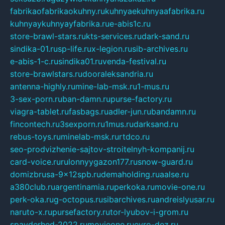
fabrikaofabrikaokuhny.ru
kuhnyaekuhnyaafabrika.ru
kuhnyaykuhnyayfabrika.ru
e-abis1c.ru
store-brawl-stars.ru
kts-services.ru
dark-sand.ru
sindika-01.ru
sp-life.ru
x-legion.ru
sib-archives.ru
e-abis-1-c.ru
sindika01.ru
venda-festival.ru
store-brawlstars.ru
dooraleksandria.ru
antenna-highly.ru
mine-lab-msk.ru
1-mus.ru
3-sex-porn.ru
ban-damn.ru
purse-factory.ru
viagra-tablet.ru
fasbags.ru
adler-jun.ru
bandamn.ru
fincontech.ru
3sexporn.ru
1mus.ru
darksand.ru
rebus-toys.ru
minelab-msk.ru
rtdco.ru
seo-prodvizhenie-sajtov-stroitelnyh-kompanij.ru
card-voice.ru
rulonnyygazon177.ru
snow-guard.ru
domizbrusa-9x12spb.ru
demaholding.ru
aalse.ru
a380club.ru
argentinamia.ru
perkoka.ru
movie-one.ru
perk-oka.ru
g-octopus.ru
sibarchives.ru
andreislyusar.ru
naruto-x.ru
pursefactory.ru
tor-lyubov-i-grom.ru
spayderhed-2022.ru
movieone.ru
evro-dez.ru