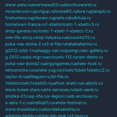
show-pets.ru
smartnews03.ru
discofoxworld.ru
miraclecoon.ru
pongup.ru
hostel65.ru
liura.ru
glasspb.ru
firehunters.ru
gribowo.ru
gnalis.ru
bulkitula.ru
hometown-france.ru
1-xbeticricetc-1-xbetti-5.ru
shop-garena.ru
cricetc-1-xbetr-1-xbetcc-2.ru
one-life-story.ru
top-halyava.ru
accounts112.ru
poka-vse-doma-2.ru
3-d-file.ru
hahahaharms.ru
g2012.ru
tst-1.ru
shaggy-cat.ru
opsmgr.ru
ev-gallery.ru
g-2012.ru
ops-mgr.ru
accounts-112.ru
csm-demo.ru
poka-vse-doma2.ru
airgungames.ru
allseo-host.ru
tehosmotre.ru
varieta-yug.ru
cricetc1xbetr1xbetcc2.ru
raytor-d.ru
atillagunn.ru
3d-file.ru
1xbeticricetc1xbetti5.ru
uafoot-statti.ru
e-abis1c.ru
store-brawl-stars.ru
kts-services.ru
dark-sand.ru
sindika-01.ru
sp-life.ru
x-legion.ru
sib-archives.ru
e-abis-1-c.ru
sindika01.ru
venda-festival.ru
store-brawlstars.ru
dooraleksandria.ru
antenna-highly.ru
mine-lab-msk.ru
1-mus.ru