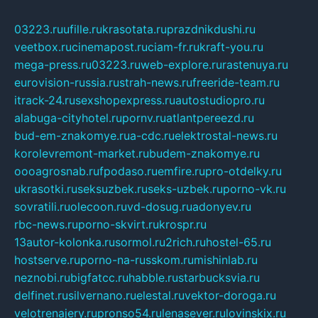
03223.ru
ufille.ru
krasotata.ru
prazdnikdushi.ru
veetbox.ru
cinemapost.ru
ciam-fr.ru
kraft-you.ru
mega-press.ru
03223.ru
web-explore.ru
rastenuya.ru
eurovision-russia.ru
strah-news.ru
freeride-team.ru
itrack-24.ru
sexshopexpress.ru
autostudiopro.ru
alabuga-cityhotel.ru
pornv.ru
atlantpereezd.ru
bud-em-znakomye.ru
a-cdc.ru
elektrostal-news.ru
korolevremont-market.ru
budem-znakomye.ru
oooagrosnab.ru
fpodaso.ru
emfire.ru
pro-otdelky.ru
ukrasotki.ru
seksuzbek.ru
seks-uzbek.ru
porno-vk.ru
sovratili.ru
olecoon.ru
vd-dosug.ru
adonyev.ru
rbc-news.ru
porno-skvirt.ru
krospr.ru
13autor-kolonka.ru
sormol.ru
2rich.ru
hostel-65.ru
hostserve.ru
porno-na-russkom.ru
mishinlab.ru
neznobi.ru
bigfatcc.ru
habble.ru
starbucksvia.ru
delfinet.ru
silvernano.ru
elestal.ru
vektor-doroga.ru
velotrenajery.ru
pronso54.ru
lenasever.ru
lovinskix.ru