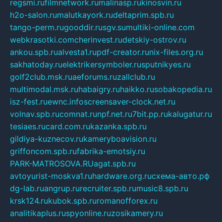
regsmi.ru
filmnetwork.ru
malinasp.ru
kinosvin.ru
h2o-salon.ru
malutkayork.ru
deltaprim.spb.ru
tango-perm.ru
gooddir.ru
sgv.su
multiki-online.com
webkrasotki.com
cherinvest.ru
detskiy-ostrov.ru
ankou.spb.ru
alvesta1.ru
pdf-creator.ru
nix-files.org.ru
sakhatoday.ru
elektrikersymboler.ru
sputnikyes.ru
golf2club.msk.ru
aeforums.ru
zallclub.ru
multimodal.msk.ru
habaigry.ru
haikko.ru
sobakopedia.ru
isz-fest.ru
ewnc.info
screensaver-clock.net.ru
volnav.spb.ru
comnat.ru
npf.net.ru
7bit.pp.ru
kalugatur.ru
tesiaes.ru
card.com.ru
kazanka.spb.ru
gildiya-kuznecov.ru
kameryboavision.ru
griffoncom.spb.ru
fabrika-emotsiy.ru
PARK-MATROSOVA.RU
agat.spb.ru
avtoyurist-moskva1.ru
hardware.org.ru
схема-авто.рф
dg-lab.ru
angrup.ru
recruiter.spb.ru
music8.spb.ru
krsk124.ru
kubok.spb.ru
romanofforex.ru
analitikaplus.ru
spyonline.ru
zosikamery.ru