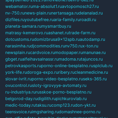
webamator.ru
ma-absolut1.ru
avtopomosch27.ru
nv-750.ru
news-plain.ru
nertansaga.ru
delanalad.ru
dizfiles.ru
youtubefree.ru
aria-family.ru
roadli.ru
planeta-samara.ru
mysmartbuy.ru
matrasy-kemerovo.ru
ashanet.ru
trade-farm.ru
dotcustoms.ru
domizbrusa9x12spb.ru
autodamp.ru
narasimha.ru
djcommodities.ru
nv750.ru
x-ton.ru
newsplain.ru
cardvoice.ru
modopaper.ru
manunae.ru
gbget.ru
alfeihavsalnassr.ru
madoma.ru
tajuncos.ru
petrovkasports.ru
porno-online-besplatno.ru
splclub.ru
york-life.ru
doroga-expo.ru
ribery.ru
cleanmedicine.ru
slovar-ivrit.ru
porno-video-besplatno.ru
seks-365.ru
ovucontrol.ru
sloty-igrovyye-avtomaty.ru
ru-industriya.ru
russkoe-porno-besplatno.ru
belgorod-day.ru
digilith.ru
pichkurovlab.ru
medic-today.ru
taksu.ru
comp123.ru
don-ykt.ru
teensvoice.ru
imgsharing.ru
domashnee-porno.ru