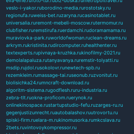
eva-elfie.ru
foto-tur.ru
biz-doska.ru
metropoltravel.ru
veslo-i-yakor.ru
borodino-media.ru
rostotsky.ru
regionufa.ru
weiss-bet.ru
zaryna.ru
casinotablet.ru
universalia.ru
remont-mebeli-moscow.ru
termomur.ru
clubfisher.ru
remstirufa.ru
erdamchi.ru
doramamama.ru
muraviovka-park.ru
worldofwoman.ru
clean-dreams.ru
arkrym.ru
kristinita.ru
dircomputer.ru
healthenter.ru
textexperts.ru
pivnaya-kruzhka.ru
kinofilmy-2021.ru
demolalapaluza.ru
tanyavanya.ru
remstir-tolyatti.ru
msdip.ru
jdol.ru
sokolovr.ru
newtech-spb.ru
rezemkleim.ru
massage-tai.ru
seonub.ru
zvonitut.ru
biolisichka24.ru
mncraft-download.ru
algoritm-sistema.ru
godflesh.ru
ru-industria.ru
zebra-tlt.ru
okna-proficom.ru
erynok.ru
onlinekinospace.ru
startupstudio-fefu.ru
zarges-ru.ru
gegenjustizunrecht.ru
autobalashov.ru
utrovortu.ru
spiski-firm.ru
elara-m.ru
kinomusorka.ru
mkcslava.ru
2bets.ru
vintovoykompressor.ru