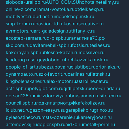
sloboda-ural.pp.ru
AUTO-COM.SU
hohota.net
alimy.ru
online-z.com
aromat-vostoka.ru
otdelkaexp.ru
mobilvest.ru
bbd.net.ru
mebelshop.msk.ru
smp-forum.ru
bastion-td.ru
kosmoscreative.ru
avrmotors.ru
art-galadesign.ru
tiffany-c.ru
ecostep-samara.ru
d-p.spb.ru
галактика73.рф
sko.com.ru
davitamebel-spb.ru
fotsis.ru
tesiaes.ru
kokoroyari.spb.ru
blesna-kazan.ru
mossilver.ru
lenderoq.ru
sergeydobrin.ru
tochkazvuka.msk.ru
people-of-art.ru
bezzubova.ru
clubtibet.ru
orior-aks.ru
dynamoauto.ru
szk-favorit.ru
carlines.ru
flatnsk.ru
kingbolenskaner.ru
alex-motor.ru
astroline.net.ru
act1.spb.ru
polyglot.com.ru
gidlipetsk.ru
ooo-driada.ru
detsad125.ru
mir-zdoroviya.ru
bruslanovo.ru
siterem.ru
council.spb.ru
лодкипатриот.рф
kafekolizey.ru
iclub.net.ru
gazon-easy.ru
sugarepilekb.ru
grinox.ru
pylesostineco.ru
msts-ozarenie.ru
kameryjooan.ru
artemovskij.ru
dopler.spb.ru
aid70.ru
metall-perm.ru