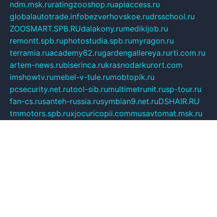
ndm.msk.ru
ratingzooshop.ru
apiaccess.ru
globalautotrade.info
bezverhovskoe.ru
drsschool.ru
ZOOSMART.SPB.RU
dalakony.ru
medikijob.ru
remontt.spb.ru
photostudia.spb.ru
myragon.ru
terramia.ru
academy62.ru
gardengallereya.ru
rti.com.ru
artem-news.ru
biserinca.ru
krasnodarkurort.com
imshowtv.ru
mebel-v-tule.ru
mobtopik.ru
pcsecurity.net.ru
tool-sib.ru
multimetrunit.ru
sp-tour.ru
fan-cs.ru
santeh-russia.ru
symbian9.net.ru
DSHAIR.RU
tmmotors.spb.ru
xjocuricopii.com
musavtomat.msk.ru
obustrojdom.ru
sovetcik.ru
ybaranovskaya.ru
ppknews.ru
cult-alshei.ru
JAPANRUSSIA.RU
proekciyamebel.ru
imper-finans.ru
rim.org.ru
glamourai.ru
brassminus.ru
zabor-pro.ru
ftn.pp.ru
dorogoe58.ru
laimengpacker.ru
kuzova-zapchasti.ru
sageerp.ru
taxodrom.ru
dsrazvitie.ru
hardcity.net.ru
ratinghomegames.ru
topservice25.ru
gubernyan.ru
gtglasslined.ru
ii4.ru
tssport.spb.ru
andorra24.com