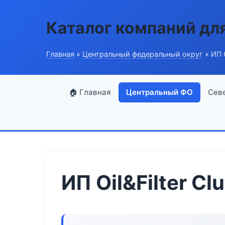
Каталог компаний дл
Главная
»
Центральный федеральный округ
» ИП O
🏠 Главная
Центральный ФО
Сев
ИП Oil&Filter Cl