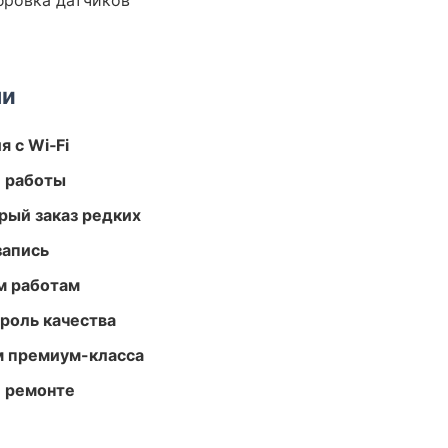
ибровка датчиков
ми
 с Wi‑Fi
е работы
рый заказ редких
запись
м работам
роль качества
м премиум-класса
и ремонте