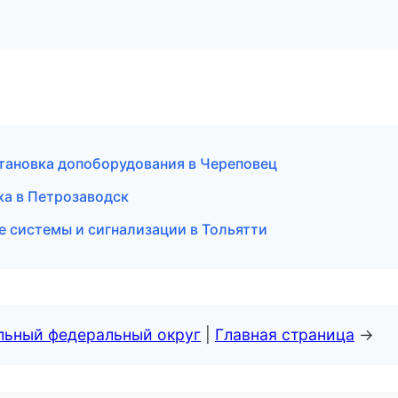
становка допоборудования в Череповец
ска в Петрозаводск
 системы и сигнализации в Тольятти
альный федеральный округ
|
Главная страница
→