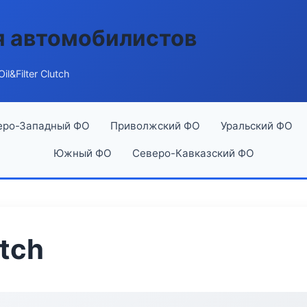
я автомобилистов
il&Filter Clutch
еро-Западный ФО
Приволжский ФО
Уральский ФО
Южный ФО
Северо-Кавказский ФО
utch