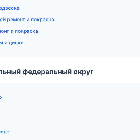
подвеска
ой ремонт и покраска
онт и покраска
ы и диски
альный федеральный округ
о
ново