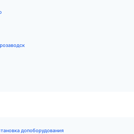
о
трозаводск
установка допоборудования