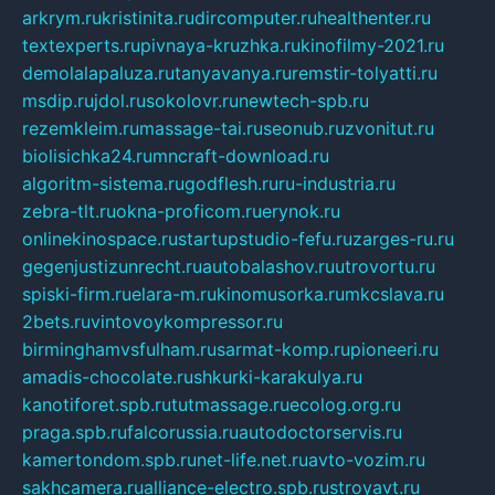
arkrym.ru
kristinita.ru
dircomputer.ru
healthenter.ru
textexperts.ru
pivnaya-kruzhka.ru
kinofilmy-2021.ru
demolalapaluza.ru
tanyavanya.ru
remstir-tolyatti.ru
msdip.ru
jdol.ru
sokolovr.ru
newtech-spb.ru
rezemkleim.ru
massage-tai.ru
seonub.ru
zvonitut.ru
biolisichka24.ru
mncraft-download.ru
algoritm-sistema.ru
godflesh.ru
ru-industria.ru
zebra-tlt.ru
okna-proficom.ru
erynok.ru
onlinekinospace.ru
startupstudio-fefu.ru
zarges-ru.ru
gegenjustizunrecht.ru
autobalashov.ru
utrovortu.ru
spiski-firm.ru
elara-m.ru
kinomusorka.ru
mkcslava.ru
2bets.ru
vintovoykompressor.ru
birminghamvsfulham.ru
sarmat-komp.ru
pioneeri.ru
amadis-chocolate.ru
shkurki-karakulya.ru
kanotiforet.spb.ru
tutmassage.ru
ecolog.org.ru
praga.spb.ru
falcorussia.ru
autodoctorservis.ru
kamertondom.spb.ru
net-life.net.ru
avto-vozim.ru
sakhcamera.ru
alliance-electro.spb.ru
stroyavt.ru