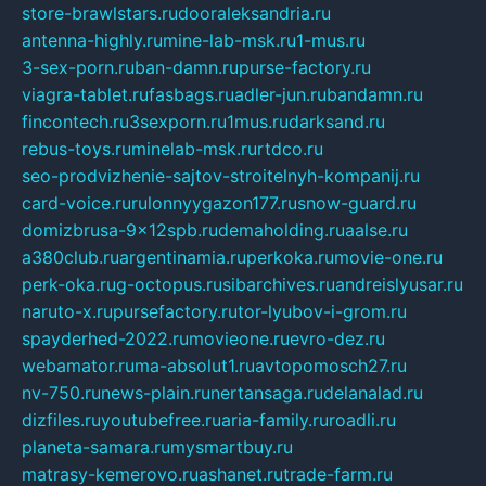
store-brawlstars.ru
dooraleksandria.ru
antenna-highly.ru
mine-lab-msk.ru
1-mus.ru
3-sex-porn.ru
ban-damn.ru
purse-factory.ru
viagra-tablet.ru
fasbags.ru
adler-jun.ru
bandamn.ru
fincontech.ru
3sexporn.ru
1mus.ru
darksand.ru
rebus-toys.ru
minelab-msk.ru
rtdco.ru
seo-prodvizhenie-sajtov-stroitelnyh-kompanij.ru
card-voice.ru
rulonnyygazon177.ru
snow-guard.ru
domizbrusa-9x12spb.ru
demaholding.ru
aalse.ru
a380club.ru
argentinamia.ru
perkoka.ru
movie-one.ru
perk-oka.ru
g-octopus.ru
sibarchives.ru
andreislyusar.ru
naruto-x.ru
pursefactory.ru
tor-lyubov-i-grom.ru
spayderhed-2022.ru
movieone.ru
evro-dez.ru
webamator.ru
ma-absolut1.ru
avtopomosch27.ru
nv-750.ru
news-plain.ru
nertansaga.ru
delanalad.ru
dizfiles.ru
youtubefree.ru
aria-family.ru
roadli.ru
planeta-samara.ru
mysmartbuy.ru
matrasy-kemerovo.ru
ashanet.ru
trade-farm.ru