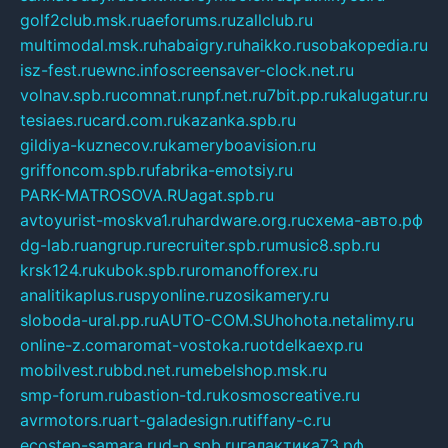
golf2club.msk.ru
aeforums.ru
zallclub.ru
multimodal.msk.ru
habaigry.ru
haikko.ru
sobakopedia.ru
isz-fest.ru
ewnc.info
screensaver-clock.net.ru
volnav.spb.ru
comnat.ru
npf.net.ru
7bit.pp.ru
kalugatur.ru
tesiaes.ru
card.com.ru
kazanka.spb.ru
gildiya-kuznecov.ru
kameryboavision.ru
griffoncom.spb.ru
fabrika-emotsiy.ru
PARK-MATROSOVA.RU
agat.spb.ru
avtoyurist-moskva1.ru
hardware.org.ru
схема-авто.рф
dg-lab.ru
angrup.ru
recruiter.spb.ru
music8.spb.ru
krsk124.ru
kubok.spb.ru
romanofforex.ru
analitikaplus.ru
spyonline.ru
zosikamery.ru
sloboda-ural.pp.ru
AUTO-COM.SU
hohota.net
alimy.ru
online-z.com
aromat-vostoka.ru
otdelkaexp.ru
mobilvest.ru
bbd.net.ru
mebelshop.msk.ru
smp-forum.ru
bastion-td.ru
kosmoscreative.ru
avrmotors.ru
art-galadesign.ru
tiffany-c.ru
ecostep-samara.ru
d-p.spb.ru
галактика73.рф