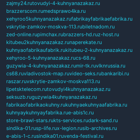
zajmy24.ru
tovudyi-4-kuhnyanazakaz.ru
brazzerscom.ru
medsprawo4ka.ru
xehyroo5kuhnyanazakaz.ru
fabrikayfabrikaefabrika.ru
vskrytie-zamkov-moskva-113.ru
biletnadom.ru
zed-online.ru
pimchax.ru
brazzers-hd.ru
z-host.ru
kitubeu2kuhnyanazakaz.ru
naperekate.ru
kuhnyaofabrikaufabrik.ru
kitubeu-2-kuhnyanazakaz.ru
xehyroo-5-kuhnyanazakaz.ru
cs-68.ru
guzywia-4-kuhnyanazakaz.ru
mir-tk.ru
vlknrussia.ru
cs68.ru
vladivostok-map.ru
video-seks.ru
bankaribi.ru
raszar.ru
vskrytie-zamkov-moskva113.ru
lipetsktelecom.ru
tovudyi4kuhnyanazakaz.ru
seksuzb.ru
guzywia4kuhnyanazakaz.ru
fabrikaofabrikaokuhny.ru
kuhnyaekuhnyaafabrika.ru
kuhnyaykuhnyayfabrika.ru
e-abis1c.ru
store-brawl-stars.ru
kts-services.ru
dark-sand.ru
sindika-01.ru
sp-life.ru
x-legion.ru
sib-archives.ru
e-abis-1-c.ru
sindika01.ru
venda-festival.ru