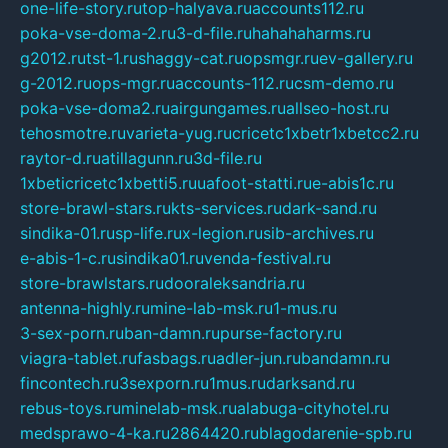
one-life-story.ru
top-halyava.ru
accounts112.ru
poka-vse-doma-2.ru
3-d-file.ru
hahahaharms.ru
g2012.ru
tst-1.ru
shaggy-cat.ru
opsmgr.ru
ev-gallery.ru
g-2012.ru
ops-mgr.ru
accounts-112.ru
csm-demo.ru
poka-vse-doma2.ru
airgungames.ru
allseo-host.ru
tehosmotre.ru
varieta-yug.ru
cricetc1xbetr1xbetcc2.ru
raytor-d.ru
atillagunn.ru
3d-file.ru
1xbeticricetc1xbetti5.ru
uafoot-statti.ru
e-abis1c.ru
store-brawl-stars.ru
kts-services.ru
dark-sand.ru
sindika-01.ru
sp-life.ru
x-legion.ru
sib-archives.ru
e-abis-1-c.ru
sindika01.ru
venda-festival.ru
store-brawlstars.ru
dooraleksandria.ru
antenna-highly.ru
mine-lab-msk.ru
1-mus.ru
3-sex-porn.ru
ban-damn.ru
purse-factory.ru
viagra-tablet.ru
fasbags.ru
adler-jun.ru
bandamn.ru
fincontech.ru
3sexporn.ru
1mus.ru
darksand.ru
rebus-toys.ru
minelab-msk.ru
alabuga-cityhotel.ru
medsprawo-4-ka.ru
2864420.ru
blagodarenie-spb.ru