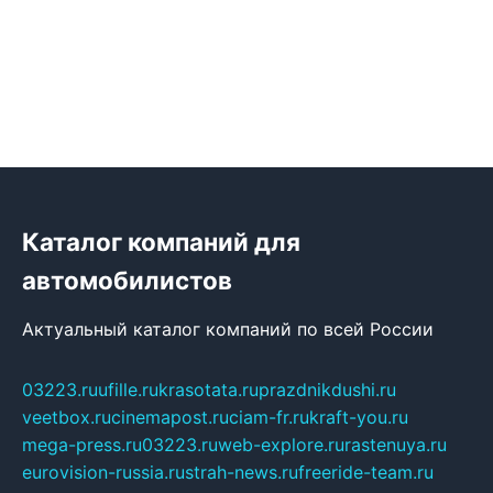
Каталог компаний для
автомобилистов
Актуальный каталог компаний по всей России
03223.ru
ufille.ru
krasotata.ru
prazdnikdushi.ru
veetbox.ru
cinemapost.ru
ciam-fr.ru
kraft-you.ru
mega-press.ru
03223.ru
web-explore.ru
rastenuya.ru
eurovision-russia.ru
strah-news.ru
freeride-team.ru