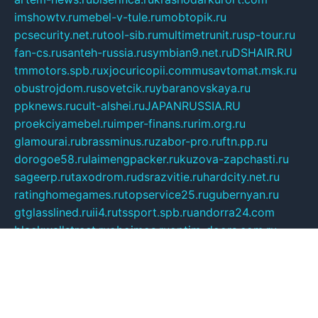
imshowtv.ru
mebel-v-tule.ru
mobtopik.ru
pcsecurity.net.ru
tool-sib.ru
multimetrunit.ru
sp-tour.ru
fan-cs.ru
santeh-russia.ru
symbian9.net.ru
DSHAIR.RU
tmmotors.spb.ru
xjocuricopii.com
musavtomat.msk.ru
obustrojdom.ru
sovetcik.ru
ybaranovskaya.ru
ppknews.ru
cult-alshei.ru
JAPANRUSSIA.RU
proekciyamebel.ru
imper-finans.ru
rim.org.ru
glamourai.ru
brassminus.ru
zabor-pro.ru
ftn.pp.ru
dorogoe58.ru
laimengpacker.ru
kuzova-zapchasti.ru
sageerp.ru
taxodrom.ru
dsrazvitie.ru
hardcity.net.ru
ratinghomegames.ru
topservice25.ru
gubernyan.ru
gtglasslined.ru
ii4.ru
tssport.spb.ru
andorra24.com
blackwallstreet.ru
oboimos.ru
optim-doors.com.ru
ikuch.ru
nycr.org.ru
npa21.ru
vremya-ch.spb.ru
desert000.ru
ivtorgi.ru
ifiori.ru
catalog-statei.ru
dcv.org.ru
spetsmaster174.ru
ipkameryhiseeu.ru
dum26.ru
ruspol.spb.ru
fr-opendp.ru
kam-solnyshko.ru