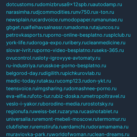
dotcustoms.ru
domizbrusa9x12spb.ru
autodamp.ru
narasimha.ru
djcommodities.ru
nv750.ru
x-ton.ru
newsplain.ru
cardvoice.ru
modopaper.ru
manunae.ru
gbget.ru
alfeihavsalnassr.ru
madoma.ru
tajuncos.ru
petrovkasports.ru
porno-online-besplatno.ru
splclub.ru
york-life.ru
doroga-expo.ru
ribery.ru
cleanmedicine.ru
slovar-ivrit.ru
porno-video-besplatno.ru
seks-365.ru
ovucontrol.ru
sloty-igrovyye-avtomaty.ru
ru-industriya.ru
russkoe-porno-besplatno.ru
belgorod-day.ru
digilith.ru
pichkurovlab.ru
medic-today.ru
taksu.ru
comp123.ru
don-ykt.ru
teensvoice.ru
imgsharing.ru
domashnee-porno.ru
eva-elfie.ru
foto-tur.ru
biz-doska.ru
metropoltravel.ru
veslo-i-yakor.ru
borodino-media.ru
rostotsky.ru
regionufa.ru
weiss-bet.ru
zaryna.ru
casinotablet.ru
universalia.ru
remont-mebeli-moscow.ru
termomur.ru
clubfisher.ru
remstirufa.ru
erdamchi.ru
doramamama.ru
muraviovka-park.ru
worldofwoman.ru
clean-dreams.ru