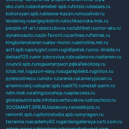
sko.com.ru
davitamebel-spb.ru
fotsis.ru
tesiaes.ru
kokoroyari.spb.ru
blesna-kazan.ru
mossilver.ru
lenderoq.ru
sergeydobrin.ru
tochkazvuka.msk.ru
people-of-art.ru
bezzubova.ru
clubtibet.ru
orior-aks.ru
dynamoauto.ru
szk-favorit.ru
carlines.ru
flatnsk.ru
kingbolenskaner.ru
alex-motor.ru
astroline.net.ru
act1.spb.ru
polyglot.com.ru
gidlipetsk.ru
ooo-driada.ru
detsad125.ru
mir-zdoroviya.ru
bruslanovo.ru
siterem.ru
council.spb.ru
лодкипатриот.рф
kafekolizey.ru
iclub.net.ru
gazon-easy.ru
sugarepilekb.ru
grinox.ru
pylesostineco.ru
msts-ozarenie.ru
kameryjooan.ru
artemovskij.ru
dopler.spb.ru
aid70.ru
metall-perm.ru
ndm.msk.ru
ratingzooshop.ru
apiaccess.ru
globalautotrade.info
bezverhovskoe.ru
drsschool.ru
ZOOSMART.SPB.RU
dalakony.ru
medikijob.ru
remontt.spb.ru
photostudia.spb.ru
myragon.ru
terramia.ru
academy62.ru
gardengallereya.ru
rti.com.ru
artem-news.ru
biserinca.ru
krasnodarkurort.com