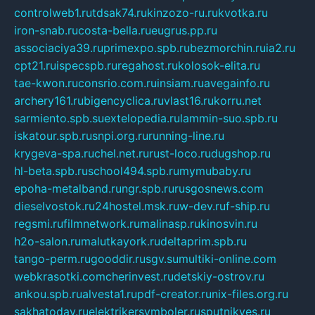
controlweb1.ru
tdsak74.ru
kinzozo-ru.ru
kvotka.ru
iron-snab.ru
costa-bella.ru
eugrus.pp.ru
associaciya39.ru
primexpo.spb.ru
bezmorchin.ru
ia2.ru
cpt21.ru
ispecspb.ru
regahost.ru
kolosok-elita.ru
tae-kwon.ru
consrio.com.ru
insiam.ru
avegainfo.ru
archery161.ru
bigencyclica.ru
vlast16.ru
korru.net
sarmiento.spb.su
extelopedia.ru
lammin-suo.spb.ru
iskatour.spb.ru
snpi.org.ru
running-line.ru
krygeva-spa.ru
chel.net.ru
rust-loco.ru
dugshop.ru
hl-beta.spb.ru
school494.spb.ru
mymubaby.ru
epoha-metalband.ru
ngr.spb.ru
rusgosnews.com
dieselvostok.ru
24hostel.msk.ru
w-dev.ru
f-ship.ru
regsmi.ru
filmnetwork.ru
malinasp.ru
kinosvin.ru
h2o-salon.ru
malutkayork.ru
deltaprim.spb.ru
tango-perm.ru
gooddir.ru
sgv.su
multiki-online.com
webkrasotki.com
cherinvest.ru
detskiy-ostrov.ru
ankou.spb.ru
alvesta1.ru
pdf-creator.ru
nix-files.org.ru
sakhatoday.ru
elektrikersymboler.ru
sputnikyes.ru