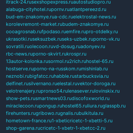
itrack-24.ru
sexshopexpress.ru
autostudiopro.ru
alabuga-cityhotel.ru
pornv.ru
atlantpereezd.ru
bud-em-znakomye.ru
a-cdc.ru
elektrostal-news.ru
korolevremont-market.ru
budem-znakomye.ru
oooagrosnab.ru
fpodaso.ru
emfire.ru
pro-otdelky.ru
ukrasotki.ru
seksuzbek.ru
seks-uzbek.ru
porno-vk.ru
sovratili.ru
olecoon.ru
vd-dosug.ru
adonyev.ru
rbc-news.ru
porno-skvirt.ru
krospr.ru
13autor-kolonka.ru
sormol.ru
2rich.ru
hostel-65.ru
hostserve.ru
porno-na-russkom.ru
mishinlab.ru
neznobi.ru
bigfatcc.ru
habble.ru
starbucksvia.ru
delfinet.ru
silvernano.ru
elestal.ru
vektor-doroga.ru
velotrenajery.ru
pronso54.ru
lenasever.ru
lovinskix.ru
show-pets.ru
smartnews03.ru
discofoxworld.ru
miraclecoon.ru
pongup.ru
hostel65.ru
liura.ru
glasspb.ru
firehunters.ru
gribowo.ru
gnalis.ru
bulkitula.ru
hometown-france.ru
1-xbeticricetc-1-xbetti-5.ru
shop-garena.ru
cricetc-1-xbetr-1-xbetcc-2.ru