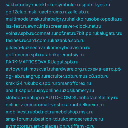
sakhatoday.ru
elektrikersymboler.ru
sputnikyes.ru
golf2club.msk.ru
aeforums.ru
zallclub.ru
multimodal.msk.ru
habaigry.ru
haikko.ru
sobakopedia.ru
isz-fest.ru
ewnc.info
screensaver-clock.net.ru
volnav.spb.ru
comnat.ru
npf.net.ru
7bit.pp.ru
kalugatur.ru
tesiaes.ru
card.com.ru
kazanka.spb.ru
gildiya-kuznecov.ru
kameryboavision.ru
griffoncom.spb.ru
fabrika-emotsiy.ru
PARK-MATROSOVA.RU
agat.spb.ru
avtoyurist-moskva1.ru
hardware.org.ru
схема-авто.рф
dg-lab.ru
angrup.ru
recruiter.spb.ru
music8.spb.ru
krsk124.ru
kubok.spb.ru
romanofforex.ru
analitikaplus.ru
spyonline.ru
zosikamery.ru
sloboda-ural.pp.ru
AUTO-COM.SU
hohota.net
alimy.ru
online-z.com
aromat-vostoka.ru
otdelkaexp.ru
mobilvest.ru
bbd.net.ru
mebelshop.msk.ru
smp-forum.ru
bastion-td.ru
kosmoscreative.ru
avrmotors.ru
art-galadesign.ru
tiffany-c.ru