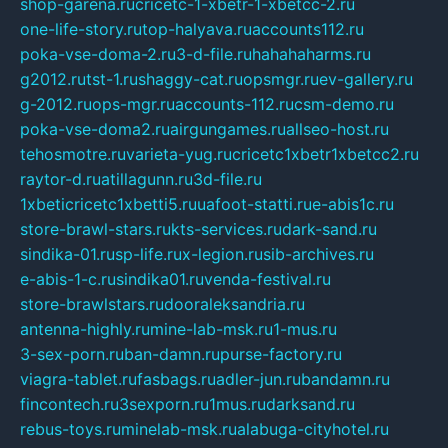
shop-garena.ru
cricetc-1-xbetr-1-xbetcc-2.ru
one-life-story.ru
top-halyava.ru
accounts112.ru
poka-vse-doma-2.ru
3-d-file.ru
hahahaharms.ru
g2012.ru
tst-1.ru
shaggy-cat.ru
opsmgr.ru
ev-gallery.ru
g-2012.ru
ops-mgr.ru
accounts-112.ru
csm-demo.ru
poka-vse-doma2.ru
airgungames.ru
allseo-host.ru
tehosmotre.ru
varieta-yug.ru
cricetc1xbetr1xbetcc2.ru
raytor-d.ru
atillagunn.ru
3d-file.ru
1xbeticricetc1xbetti5.ru
uafoot-statti.ru
e-abis1c.ru
store-brawl-stars.ru
kts-services.ru
dark-sand.ru
sindika-01.ru
sp-life.ru
x-legion.ru
sib-archives.ru
e-abis-1-c.ru
sindika01.ru
venda-festival.ru
store-brawlstars.ru
dooraleksandria.ru
antenna-highly.ru
mine-lab-msk.ru
1-mus.ru
3-sex-porn.ru
ban-damn.ru
purse-factory.ru
viagra-tablet.ru
fasbags.ru
adler-jun.ru
bandamn.ru
fincontech.ru
3sexporn.ru
1mus.ru
darksand.ru
rebus-toys.ru
minelab-msk.ru
alabuga-cityhotel.ru