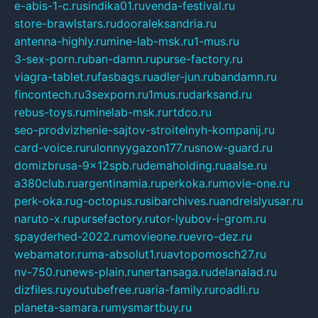
e-abis-1-c.ru
sindika01.ru
venda-festival.ru
store-brawlstars.ru
dooraleksandria.ru
antenna-highly.ru
mine-lab-msk.ru
1-mus.ru
3-sex-porn.ru
ban-damn.ru
purse-factory.ru
viagra-tablet.ru
fasbags.ru
adler-jun.ru
bandamn.ru
fincontech.ru
3sexporn.ru
1mus.ru
darksand.ru
rebus-toys.ru
minelab-msk.ru
rtdco.ru
seo-prodvizhenie-sajtov-stroitelnyh-kompanij.ru
card-voice.ru
rulonnyygazon177.ru
snow-guard.ru
domizbrusa-9x12spb.ru
demaholding.ru
aalse.ru
a380club.ru
argentinamia.ru
perkoka.ru
movie-one.ru
perk-oka.ru
g-octopus.ru
sibarchives.ru
andreislyusar.ru
naruto-x.ru
pursefactory.ru
tor-lyubov-i-grom.ru
spayderhed-2022.ru
movieone.ru
evro-dez.ru
webamator.ru
ma-absolut1.ru
avtopomosch27.ru
nv-750.ru
news-plain.ru
nertansaga.ru
delanalad.ru
dizfiles.ru
youtubefree.ru
aria-family.ru
roadli.ru
planeta-samara.ru
mysmartbuy.ru