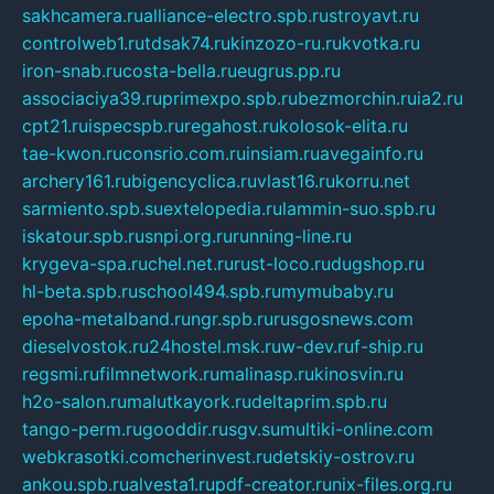
sakhcamera.ru
alliance-electro.spb.ru
stroyavt.ru
controlweb1.ru
tdsak74.ru
kinzozo-ru.ru
kvotka.ru
iron-snab.ru
costa-bella.ru
eugrus.pp.ru
associaciya39.ru
primexpo.spb.ru
bezmorchin.ru
ia2.ru
cpt21.ru
ispecspb.ru
regahost.ru
kolosok-elita.ru
tae-kwon.ru
consrio.com.ru
insiam.ru
avegainfo.ru
archery161.ru
bigencyclica.ru
vlast16.ru
korru.net
sarmiento.spb.su
extelopedia.ru
lammin-suo.spb.ru
iskatour.spb.ru
snpi.org.ru
running-line.ru
krygeva-spa.ru
chel.net.ru
rust-loco.ru
dugshop.ru
hl-beta.spb.ru
school494.spb.ru
mymubaby.ru
epoha-metalband.ru
ngr.spb.ru
rusgosnews.com
dieselvostok.ru
24hostel.msk.ru
w-dev.ru
f-ship.ru
regsmi.ru
filmnetwork.ru
malinasp.ru
kinosvin.ru
h2o-salon.ru
malutkayork.ru
deltaprim.spb.ru
tango-perm.ru
gooddir.ru
sgv.su
multiki-online.com
webkrasotki.com
cherinvest.ru
detskiy-ostrov.ru
ankou.spb.ru
alvesta1.ru
pdf-creator.ru
nix-files.org.ru