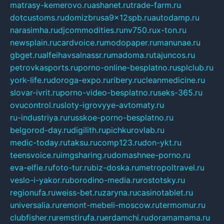
matrasy-kemerovo.ru
ashanet.ru
trade-farm.ru
dotcustoms.ru
domizbrusa9x12spb.ru
autodamp.ru
narasimha.ru
djcommodities.ru
nv750.ru
x-ton.ru
newsplain.ru
cardvoice.ru
modopaper.ru
manunae.ru
gbget.ru
alfeihavsalnassr.ru
madoma.ru
tajuncos.ru
petrovkasports.ru
porno-online-besplatno.ru
splclub.ru
york-life.ru
doroga-expo.ru
ribery.ru
cleanmedicine.ru
slovar-ivrit.ru
porno-video-besplatno.ru
seks-365.ru
ovucontrol.ru
sloty-igrovyye-avtomaty.ru
ru-industriya.ru
russkoe-porno-besplatno.ru
belgorod-day.ru
digilith.ru
pichkurovlab.ru
medic-today.ru
taksu.ru
comp123.ru
don-ykt.ru
teensvoice.ru
imgsharing.ru
domashnee-porno.ru
eva-elfie.ru
foto-tur.ru
biz-doska.ru
metropoltravel.ru
veslo-i-yakor.ru
borodino-media.ru
rostotsky.ru
regionufa.ru
weiss-bet.ru
zaryna.ru
casinotablet.ru
universalia.ru
remont-mebeli-moscow.ru
termomur.ru
clubfisher.ru
remstirufa.ru
erdamchi.ru
doramamama.ru