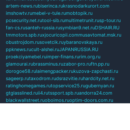
artem-news.ru
biserinca.ru
krasnodarkurort.com
imshowtv.ru
mebel-v-tule.ru
mobtopik.ru
pcsecurity.net.ru
tool-sib.ru
multimetrunit.ru
sp-tour.ru
fan-cs.ru
santeh-russia.ru
symbian9.net.ru
DSHAIR.RU
tmmotors.spb.ru
xjocuricopii.com
musavtomat.msk.ru
obustrojdom.ru
sovetcik.ru
ybaranovskaya.ru
ppknews.ru
cult-alshei.ru
JAPANRUSSIA.RU
proekciyamebel.ru
imper-finans.ru
rim.org.ru
glamourai.ru
brassminus.ru
zabor-pro.ru
ftn.pp.ru
dorogoe58.ru
laimengpacker.ru
kuzova-zapchasti.ru
sageerp.ru
taxodrom.ru
dsrazvitie.ru
hardcity.net.ru
ratinghomegames.ru
topservice25.ru
gubernyan.ru
gtglasslined.ru
ii4.ru
tssport.spb.ru
andorra24.com
blackwallstreet.ru
oboimos.ru
optim-doors.com.ru
ikuch.ru
nycr.org.ru
npa21.ru
vremya-ch.spb.ru
desert000.ru
ivtorgi.ru
ifiori.ru
catalog-statei.ru
dcv.org.ru
spetsmaster174.ru
ipkameryhiseeu.ru
dum26.ru
ruspol.spb.ru
fr-opendp.ru
kam-solnyshko.ru