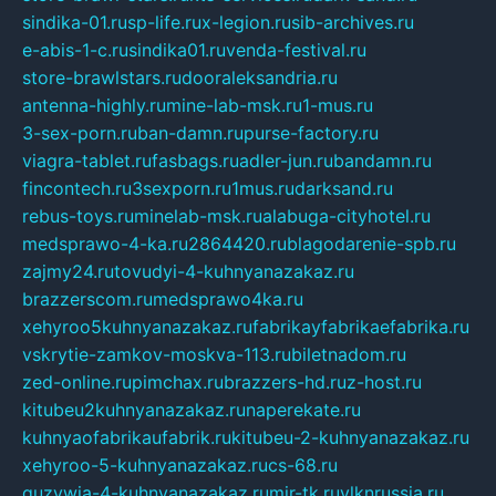
sindika-01.ru
sp-life.ru
x-legion.ru
sib-archives.ru
e-abis-1-c.ru
sindika01.ru
venda-festival.ru
store-brawlstars.ru
dooraleksandria.ru
antenna-highly.ru
mine-lab-msk.ru
1-mus.ru
3-sex-porn.ru
ban-damn.ru
purse-factory.ru
viagra-tablet.ru
fasbags.ru
adler-jun.ru
bandamn.ru
fincontech.ru
3sexporn.ru
1mus.ru
darksand.ru
rebus-toys.ru
minelab-msk.ru
alabuga-cityhotel.ru
medsprawo-4-ka.ru
2864420.ru
blagodarenie-spb.ru
zajmy24.ru
tovudyi-4-kuhnyanazakaz.ru
brazzerscom.ru
medsprawo4ka.ru
xehyroo5kuhnyanazakaz.ru
fabrikayfabrikaefabrika.ru
vskrytie-zamkov-moskva-113.ru
biletnadom.ru
zed-online.ru
pimchax.ru
brazzers-hd.ru
z-host.ru
kitubeu2kuhnyanazakaz.ru
naperekate.ru
kuhnyaofabrikaufabrik.ru
kitubeu-2-kuhnyanazakaz.ru
xehyroo-5-kuhnyanazakaz.ru
cs-68.ru
guzywia-4-kuhnyanazakaz.ru
mir-tk.ru
vlknrussia.ru