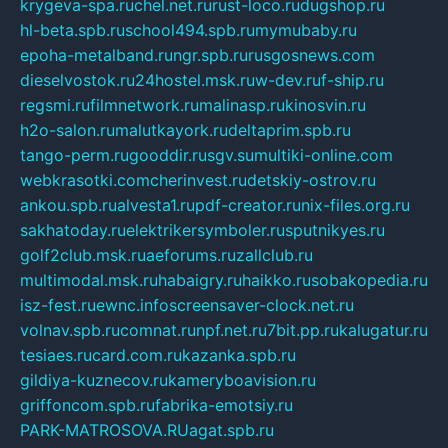
krygeva-spa.ru
chel.net.ru
rust-loco.ru
dugshop.ru
hl-beta.spb.ru
school494.spb.ru
mymubaby.ru
epoha-metalband.ru
ngr.spb.ru
rusgosnews.com
dieselvostok.ru
24hostel.msk.ru
w-dev.ru
f-ship.ru
regsmi.ru
filmnetwork.ru
malinasp.ru
kinosvin.ru
h2o-salon.ru
malutkayork.ru
deltaprim.spb.ru
tango-perm.ru
gooddir.ru
sgv.su
multiki-online.com
webkrasotki.com
cherinvest.ru
detskiy-ostrov.ru
ankou.spb.ru
alvesta1.ru
pdf-creator.ru
nix-files.org.ru
sakhatoday.ru
elektrikersymboler.ru
sputnikyes.ru
golf2club.msk.ru
aeforums.ru
zallclub.ru
multimodal.msk.ru
habaigry.ru
haikko.ru
sobakopedia.ru
isz-fest.ru
ewnc.info
screensaver-clock.net.ru
volnav.spb.ru
comnat.ru
npf.net.ru
7bit.pp.ru
kalugatur.ru
tesiaes.ru
card.com.ru
kazanka.spb.ru
gildiya-kuznecov.ru
kameryboavision.ru
griffoncom.spb.ru
fabrika-emotsiy.ru
PARK-MATROSOVA.RU
agat.spb.ru