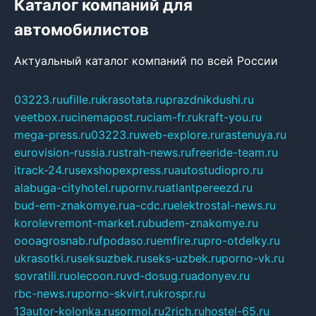
Каталог компаний для
автомобилистов
Актуальный каталог компаний по всей России
03223.ru
ufille.ru
krasotata.ru
prazdnikdushi.ru
veetbox.ru
cinemapost.ru
ciam-fr.ru
kraft-you.ru
mega-press.ru
03223.ru
web-explore.ru
rastenuya.ru
eurovision-russia.ru
strah-news.ru
freeride-team.ru
itrack-24.ru
sexshopexpress.ru
autostudiopro.ru
alabuga-cityhotel.ru
pornv.ru
atlantpereezd.ru
bud-em-znakomye.ru
a-cdc.ru
elektrostal-news.ru
korolevremont-market.ru
budem-znakomye.ru
oooagrosnab.ru
fpodaso.ru
emfire.ru
pro-otdelky.ru
ukrasotki.ru
seksuzbek.ru
seks-uzbek.ru
porno-vk.ru
sovratili.ru
olecoon.ru
vd-dosug.ru
adonyev.ru
rbc-news.ru
porno-skvirt.ru
krospr.ru
13autor-kolonka.ru
sormol.ru
2rich.ru
hostel-65.ru