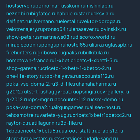
hostserve.ru
porno-na-russkom.ru
mishinlab.ru
neznobi.ru
bigfatcc.ru
habble.ru
starbucksvia.ru
delfinet.ru
silvernano.ru
elestal.ru
vektor-doroga.ru
velotrenajery.ru
pronso54.ru
lenasever.ru
lovinskix.ru
show-pets.ru
smartnews03.ru
discofoxworld.ru
miraclecoon.ru
pongup.ru
hostel65.ru
liura.ru
glasspb.ru
firehunters.ru
gribowo.ru
gnalis.ru
bulkitula.ru
hometown-france.ru
1-xbeticricetc-1-xbetti-5.ru
shop-garena.ru
cricetc-1-xbetr-1-xbetcc-2.ru
one-life-story.ru
top-halyava.ru
accounts112.ru
poka-vse-doma-2.ru
3-d-file.ru
hahahaharms.ru
g2012.ru
tst-1.ru
shaggy-cat.ru
opsmgr.ru
ev-gallery.ru
g-2012.ru
ops-mgr.ru
accounts-112.ru
csm-demo.ru
poka-vse-doma2.ru
airgungames.ru
allseo-host.ru
tehosmotre.ru
varieta-yug.ru
cricetc1xbetr1xbetcc2.ru
raytor-d.ru
atillagunn.ru
3d-file.ru
1xbeticricetc1xbetti5.ru
uafoot-statti.ru
e-abis1c.ru
store-brawl-stars.ru
kts-services.ru
dark-sand.ru