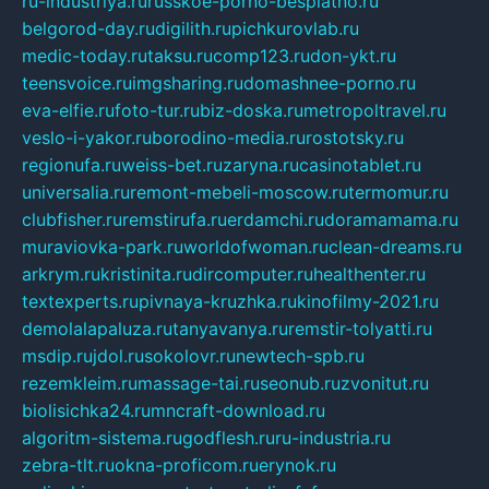
ru-industriya.ru
russkoe-porno-besplatno.ru
belgorod-day.ru
digilith.ru
pichkurovlab.ru
medic-today.ru
taksu.ru
comp123.ru
don-ykt.ru
teensvoice.ru
imgsharing.ru
domashnee-porno.ru
eva-elfie.ru
foto-tur.ru
biz-doska.ru
metropoltravel.ru
veslo-i-yakor.ru
borodino-media.ru
rostotsky.ru
regionufa.ru
weiss-bet.ru
zaryna.ru
casinotablet.ru
universalia.ru
remont-mebeli-moscow.ru
termomur.ru
clubfisher.ru
remstirufa.ru
erdamchi.ru
doramamama.ru
muraviovka-park.ru
worldofwoman.ru
clean-dreams.ru
arkrym.ru
kristinita.ru
dircomputer.ru
healthenter.ru
textexperts.ru
pivnaya-kruzhka.ru
kinofilmy-2021.ru
demolalapaluza.ru
tanyavanya.ru
remstir-tolyatti.ru
msdip.ru
jdol.ru
sokolovr.ru
newtech-spb.ru
rezemkleim.ru
massage-tai.ru
seonub.ru
zvonitut.ru
biolisichka24.ru
mncraft-download.ru
algoritm-sistema.ru
godflesh.ru
ru-industria.ru
zebra-tlt.ru
okna-proficom.ru
erynok.ru