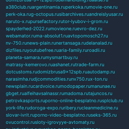
a380club.ru
argentinamia.ru
perkoka.ru
movie-one.ru
perk-oka.ru
g-octopus.ru
sibarchives.ru
andreislyusar.ru
naruto-x.ru
pursefactory.ru
tor-lyubov-i-grom.ru
spayderhed-2022.ru
movieone.ru
evro-dez.ru
webamator.ru
ma-absolut1.ru
avtopomosch27.ru
nv-750.ru
news-plain.ru
nertansaga.ru
delanalad.ru
dizfiles.ru
youtubefree.ru
aria-family.ru
roadli.ru
planeta-samara.ru
mysmartbuy.ru
matrasy-kemerovo.ru
ashanet.ru
trade-farm.ru
dotcustoms.ru
domizbrusa9x12spb.ru
autodamp.ru
narasimha.ru
djcommodities.ru
nv750.ru
x-ton.ru
newsplain.ru
cardvoice.ru
modopaper.ru
manunae.ru
gbget.ru
alfeihavsalnassr.ru
madoma.ru
tajuncos.ru
petrovkasports.ru
porno-online-besplatno.ru
splclub.ru
york-life.ru
doroga-expo.ru
ribery.ru
cleanmedicine.ru
slovar-ivrit.ru
porno-video-besplatno.ru
seks-365.ru
ovucontrol.ru
sloty-igrovyye-avtomaty.ru