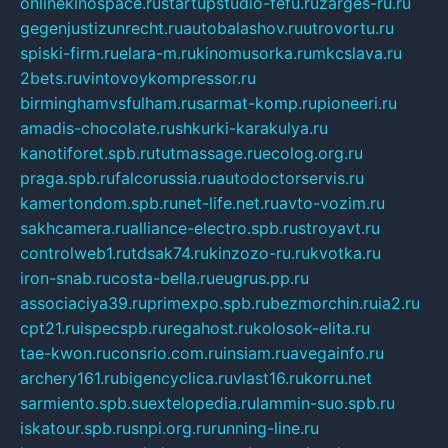
onlinekinospace.ru
startupstudio-fefu.ru
zarges-ru.ru
gegenjustizunrecht.ru
autobalashov.ru
utrovortu.ru
spiski-firm.ru
elara-m.ru
kinomusorka.ru
mkcslava.ru
2bets.ru
vintovoykompressor.ru
birminghamvsfulham.ru
sarmat-komp.ru
pioneeri.ru
amadis-chocolate.ru
shkurki-karakulya.ru
kanotiforet.spb.ru
tutmassage.ru
ecolog.org.ru
praga.spb.ru
falcorussia.ru
autodoctorservis.ru
kamertondom.spb.ru
net-life.net.ru
avto-vozim.ru
sakhcamera.ru
alliance-electro.spb.ru
stroyavt.ru
controlweb1.ru
tdsak74.ru
kinzozo-ru.ru
kvotka.ru
iron-snab.ru
costa-bella.ru
eugrus.pp.ru
associaciya39.ru
primexpo.spb.ru
bezmorchin.ru
ia2.ru
cpt21.ru
ispecspb.ru
regahost.ru
kolosok-elita.ru
tae-kwon.ru
consrio.com.ru
insiam.ru
avegainfo.ru
archery161.ru
bigencyclica.ru
vlast16.ru
korru.net
sarmiento.spb.su
extelopedia.ru
lammin-suo.spb.ru
iskatour.spb.ru
snpi.org.ru
running-line.ru