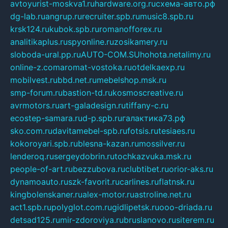
avtoyurist-moskva1.ru
hardware.org.ru
схема-авто.рф
dg-lab.ru
angrup.ru
recruiter.spb.ru
music8.spb.ru
krsk124.ru
kubok.spb.ru
romanofforex.ru
analitikaplus.ru
spyonline.ru
zosikamery.ru
sloboda-ural.pp.ru
AUTO-COM.SU
hohota.net
alimy.ru
online-z.com
aromat-vostoka.ru
otdelkaexp.ru
mobilvest.ru
bbd.net.ru
mebelshop.msk.ru
smp-forum.ru
bastion-td.ru
kosmoscreative.ru
avrmotors.ru
art-galadesign.ru
tiffany-c.ru
ecostep-samara.ru
d-p.spb.ru
галактика73.рф
sko.com.ru
davitamebel-spb.ru
fotsis.ru
tesiaes.ru
kokoroyari.spb.ru
blesna-kazan.ru
mossilver.ru
lenderoq.ru
sergeydobrin.ru
tochkazvuka.msk.ru
people-of-art.ru
bezzubova.ru
clubtibet.ru
orior-aks.ru
dynamoauto.ru
szk-favorit.ru
carlines.ru
flatnsk.ru
kingbolenskaner.ru
alex-motor.ru
astroline.net.ru
act1.spb.ru
polyglot.com.ru
gidlipetsk.ru
ooo-driada.ru
detsad125.ru
mir-zdoroviya.ru
bruslanovo.ru
siterem.ru