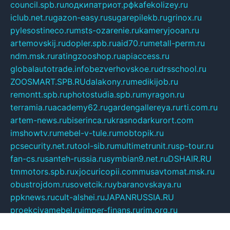
council.spb.ru
лодкипатриот.рф
kafekolizey.ru
iclub.net.ru
gazon-easy.ru
sugarepilekb.ru
grinox.ru
pylesostineco.ru
msts-ozarenie.ru
kameryjooan.ru
artemovskij.ru
dopler.spb.ru
aid70.ru
metall-perm.ru
ndm.msk.ru
ratingzooshop.ru
apiaccess.ru
globalautotrade.info
bezverhovskoe.ru
drsschool.ru
ZOOSMART.SPB.RU
dalakony.ru
medikijob.ru
remontt.spb.ru
photostudia.spb.ru
myragon.ru
terramia.ru
academy62.ru
gardengallereya.ru
rti.com.ru
artem-news.ru
biserinca.ru
krasnodarkurort.com
imshowtv.ru
mebel-v-tule.ru
mobtopik.ru
pcsecurity.net.ru
tool-sib.ru
multimetrunit.ru
sp-tour.ru
fan-cs.ru
santeh-russia.ru
symbian9.net.ru
DSHAIR.RU
tmmotors.spb.ru
xjocuricopii.com
musavtomat.msk.ru
obustrojdom.ru
sovetcik.ru
ybaranovskaya.ru
ppknews.ru
cult-alshei.ru
JAPANRUSSIA.RU
proekciyamebel.ru
imper-finans.ru
rim.org.ru
glamourai.ru
brassminus.ru
zabor-pro.ru
ftn.pp.ru