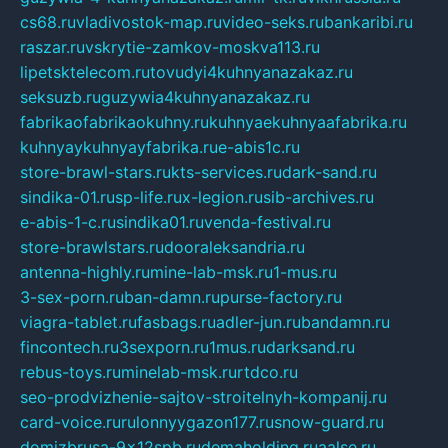
cs68.ru
vladivostok-map.ru
video-seks.ru
bankaribi.ru
raszar.ru
vskrytie-zamkov-moskva113.ru
lipetsktelecom.ru
tovudyi4kuhnyanazakaz.ru
seksuzb.ru
guzywia4kuhnyanazakaz.ru
fabrikaofabrikaokuhny.ru
kuhnyaekuhnyaafabrika.ru
kuhnyaykuhnyayfabrika.ru
e-abis1c.ru
store-brawl-stars.ru
kts-services.ru
dark-sand.ru
sindika-01.ru
sp-life.ru
x-legion.ru
sib-archives.ru
e-abis-1-c.ru
sindika01.ru
venda-festival.ru
store-brawlstars.ru
dooraleksandria.ru
antenna-highly.ru
mine-lab-msk.ru
1-mus.ru
3-sex-porn.ru
ban-damn.ru
purse-factory.ru
viagra-tablet.ru
fasbags.ru
adler-jun.ru
bandamn.ru
fincontech.ru
3sexporn.ru
1mus.ru
darksand.ru
rebus-toys.ru
minelab-msk.ru
rtdco.ru
seo-prodvizhenie-sajtov-stroitelnyh-kompanij.ru
card-voice.ru
rulonnyygazon177.ru
snow-guard.ru
domizbrusa-9x12spb.ru
demaholding.ru
aalse.ru