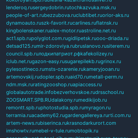
lenderoq.ru
sergeydobrin.ru
tochkazvuka.msk.ru
people-of-art.ru
bezzubova.ru
clubtibet.ru
orior-aks.ru
dynamoauto.ru
szk-favorit.ru
carlines.ru
flatnsk.ru
kingbolenskaner.ru
alex-motor.ru
astroline.net.ru
act1.spb.ru
polyglot.com.ru
gidlipetsk.ru
ooo-driada.ru
detsad125.ru
mir-zdoroviya.ru
bruslanovo.ru
siterem.ru
council.spb.ru
лодкипатриот.рф
kafekolizey.ru
iclub.net.ru
gazon-easy.ru
sugarepilekb.ru
grinox.ru
pylesostineco.ru
msts-ozarenie.ru
kameryjooan.ru
artemovskij.ru
dopler.spb.ru
aid70.ru
metall-perm.ru
ndm.msk.ru
ratingzooshop.ru
apiaccess.ru
globalautotrade.info
bezverhovskoe.ru
drsschool.ru
ZOOSMART.SPB.RU
dalakony.ru
medikijob.ru
remontt.spb.ru
photostudia.spb.ru
myragon.ru
terramia.ru
academy62.ru
gardengallereya.ru
rti.com.ru
artem-news.ru
biserinca.ru
krasnodarkurort.com
imshowtv.ru
mebel-v-tule.ru
mobtopik.ru