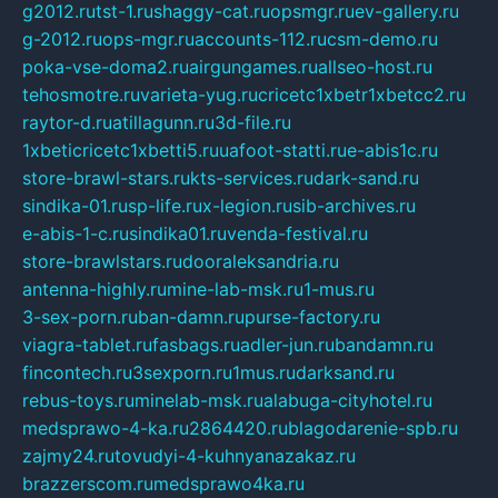
g2012.ru
tst-1.ru
shaggy-cat.ru
opsmgr.ru
ev-gallery.ru
g-2012.ru
ops-mgr.ru
accounts-112.ru
csm-demo.ru
poka-vse-doma2.ru
airgungames.ru
allseo-host.ru
tehosmotre.ru
varieta-yug.ru
cricetc1xbetr1xbetcc2.ru
raytor-d.ru
atillagunn.ru
3d-file.ru
1xbeticricetc1xbetti5.ru
uafoot-statti.ru
e-abis1c.ru
store-brawl-stars.ru
kts-services.ru
dark-sand.ru
sindika-01.ru
sp-life.ru
x-legion.ru
sib-archives.ru
e-abis-1-c.ru
sindika01.ru
venda-festival.ru
store-brawlstars.ru
dooraleksandria.ru
antenna-highly.ru
mine-lab-msk.ru
1-mus.ru
3-sex-porn.ru
ban-damn.ru
purse-factory.ru
viagra-tablet.ru
fasbags.ru
adler-jun.ru
bandamn.ru
fincontech.ru
3sexporn.ru
1mus.ru
darksand.ru
rebus-toys.ru
minelab-msk.ru
alabuga-cityhotel.ru
medsprawo-4-ka.ru
2864420.ru
blagodarenie-spb.ru
zajmy24.ru
tovudyi-4-kuhnyanazakaz.ru
brazzerscom.ru
medsprawo4ka.ru