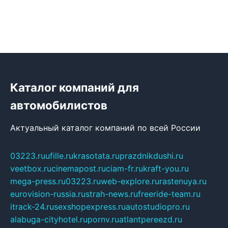
Каталог компаний для
автомобилистов
Актуальный каталог компаний по всей России
03223.ru
ufille.ru
krasotata.ru
prazdnikdushi.ru
veetbox.ru
cinemapost.ru
ciam-fr.ru
kraft-you.ru
mega-press.ru
03223.ru
web-explore.ru
rastenuya.ru
eurovision-russia.ru
strah-news.ru
freeride-team.ru
itrack-24.ru
sexshopexpress.ru
autostudiopro.ru
alabuga-cityhotel.ru
pornv.ru
atlantpereezd.ru