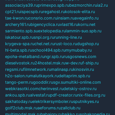
associaciya39.ru
primexpo.spb.ru
bezmorchin.ru
ia2.ru
cpt21.ru
ispecspb.ru
regahost.ru
kolosok-elita.ru
tae-kwon.ru
consrio.com.ru
insiam.ru
avegainfo.ru
archery161.ru
bigencyclica.ru
vlast16.ru
korru.net
sarmiento.spb.su
extelopedia.ru
lammin-suo.spb.ru
iskatour.spb.ru
snpi.org.ru
running-line.ru
krygeva-spa.ru
chel.net.ru
rust-loco.ru
dugshop.ru
hl-beta.spb.ru
school494.spb.ru
mymubaby.ru
epoha-metalband.ru
ngr.spb.ru
rusgosnews.com
dieselvostok.ru
24hostel.msk.ru
w-dev.ru
f-ship.ru
regsmi.ru
filmnetwork.ru
malinasp.ru
kinosvin.ru
h2o-salon.ru
malutkayork.ru
deltaprim.spb.ru
tango-perm.ru
gooddir.ru
sgv.su
multiki-online.com
webkrasotki.com
cherinvest.ru
detskiy-ostrov.ru
ankou.spb.ru
alvesta1.ru
pdf-creator.ru
nix-files.org.ru
sakhatoday.ru
elektrikersymboler.ru
sputnikyes.ru
golf2club.msk.ru
aeforums.ru
zallclub.ru
multimodal.msk.ru
habaigry.ru
haikko.ru
sobakopedia.ru