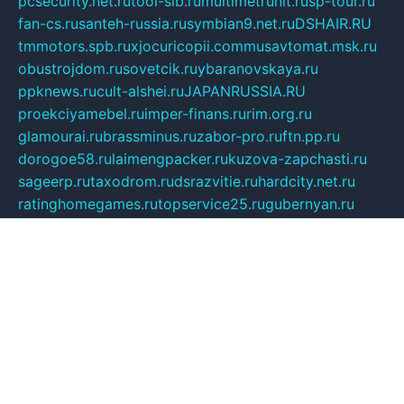
pcsecurity.net.ru
tool-sib.ru
multimetrunit.ru
sp-tour.ru
fan-cs.ru
santeh-russia.ru
symbian9.net.ru
DSHAIR.RU
tmmotors.spb.ru
xjocuricopii.com
musavtomat.msk.ru
obustrojdom.ru
sovetcik.ru
ybaranovskaya.ru
ppknews.ru
cult-alshei.ru
JAPANRUSSIA.RU
proekciyamebel.ru
imper-finans.ru
rim.org.ru
glamourai.ru
brassminus.ru
zabor-pro.ru
ftn.pp.ru
dorogoe58.ru
laimengpacker.ru
kuzova-zapchasti.ru
sageerp.ru
taxodrom.ru
dsrazvitie.ru
hardcity.net.ru
ratinghomegames.ru
topservice25.ru
gubernyan.ru
gtglasslined.ru
ii4.ru
tssport.spb.ru
andorra24.com
blackwallstreet.ru
oboimos.ru
optim-doors.com.ru
ikuch.ru
nycr.org.ru
npa21.ru
vremya-ch.spb.ru
desert000.ru
ivtorgi.ru
ifiori.ru
catalog-statei.ru
dcv.org.ru
spetsmaster174.ru
ipkameryhiseeu.ru
dum26.ru
ruspol.spb.ru
fr-opendp.ru
kam-solnyshko.ru
cheyenne-arapaho.ru
sevzapmetal.spb.ru
ted-lapidus.spb.ru
parasite-eliminator.ru