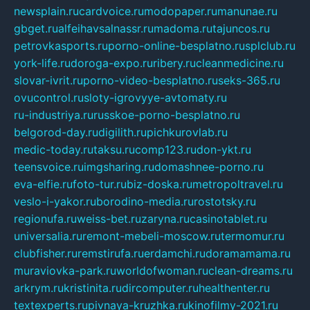
newsplain.ru
cardvoice.ru
modopaper.ru
manunae.ru
gbget.ru
alfeihavsalnassr.ru
madoma.ru
tajuncos.ru
petrovkasports.ru
porno-online-besplatno.ru
splclub.ru
york-life.ru
doroga-expo.ru
ribery.ru
cleanmedicine.ru
slovar-ivrit.ru
porno-video-besplatno.ru
seks-365.ru
ovucontrol.ru
sloty-igrovyye-avtomaty.ru
ru-industriya.ru
russkoe-porno-besplatno.ru
belgorod-day.ru
digilith.ru
pichkurovlab.ru
medic-today.ru
taksu.ru
comp123.ru
don-ykt.ru
teensvoice.ru
imgsharing.ru
domashnee-porno.ru
eva-elfie.ru
foto-tur.ru
biz-doska.ru
metropoltravel.ru
veslo-i-yakor.ru
borodino-media.ru
rostotsky.ru
regionufa.ru
weiss-bet.ru
zaryna.ru
casinotablet.ru
universalia.ru
remont-mebeli-moscow.ru
termomur.ru
clubfisher.ru
remstirufa.ru
erdamchi.ru
doramamama.ru
muraviovka-park.ru
worldofwoman.ru
clean-dreams.ru
arkrym.ru
kristinita.ru
dircomputer.ru
healthenter.ru
textexperts.ru
pivnaya-kruzhka.ru
kinofilmy-2021.ru