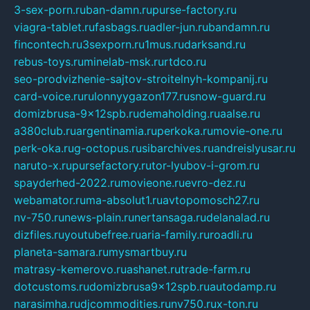
3-sex-porn.ru
ban-damn.ru
purse-factory.ru
viagra-tablet.ru
fasbags.ru
adler-jun.ru
bandamn.ru
fincontech.ru
3sexporn.ru
1mus.ru
darksand.ru
rebus-toys.ru
minelab-msk.ru
rtdco.ru
seo-prodvizhenie-sajtov-stroitelnyh-kompanij.ru
card-voice.ru
rulonnyygazon177.ru
snow-guard.ru
domizbrusa-9x12spb.ru
demaholding.ru
aalse.ru
a380club.ru
argentinamia.ru
perkoka.ru
movie-one.ru
perk-oka.ru
g-octopus.ru
sibarchives.ru
andreislyusar.ru
naruto-x.ru
pursefactory.ru
tor-lyubov-i-grom.ru
spayderhed-2022.ru
movieone.ru
evro-dez.ru
webamator.ru
ma-absolut1.ru
avtopomosch27.ru
nv-750.ru
news-plain.ru
nertansaga.ru
delanalad.ru
dizfiles.ru
youtubefree.ru
aria-family.ru
roadli.ru
planeta-samara.ru
mysmartbuy.ru
matrasy-kemerovo.ru
ashanet.ru
trade-farm.ru
dotcustoms.ru
domizbrusa9x12spb.ru
autodamp.ru
narasimha.ru
djcommodities.ru
nv750.ru
x-ton.ru