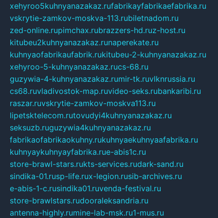
xehyroo5kuhnyanazakaz.ru
fabrikayfabrikaefabrika.ru
vskrytie-zamkov-moskva-113.ru
biletnadom.ru
zed-online.ru
pimchax.ru
brazzers-hd.ru
z-host.ru
kitubeu2kuhnyanazakaz.ru
naperekate.ru
kuhnyaofabrikaufabrik.ru
kitubeu-2-kuhnyanazakaz.ru
xehyroo-5-kuhnyanazakaz.ru
cs-68.ru
guzywia-4-kuhnyanazakaz.ru
mir-tk.ru
vlknrussia.ru
cs68.ru
vladivostok-map.ru
video-seks.ru
bankaribi.ru
raszar.ru
vskrytie-zamkov-moskva113.ru
lipetsktelecom.ru
tovudyi4kuhnyanazakaz.ru
seksuzb.ru
guzywia4kuhnyanazakaz.ru
fabrikaofabrikaokuhny.ru
kuhnyaekuhnyaafabrika.ru
kuhnyaykuhnyayfabrika.ru
e-abis1c.ru
store-brawl-stars.ru
kts-services.ru
dark-sand.ru
sindika-01.ru
sp-life.ru
x-legion.ru
sib-archives.ru
e-abis-1-c.ru
sindika01.ru
venda-festival.ru
store-brawlstars.ru
dooraleksandria.ru
antenna-highly.ru
mine-lab-msk.ru
1-mus.ru