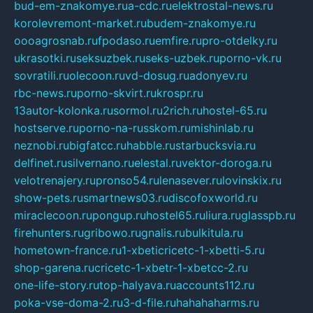
bud-em-znakomye.ru
a-cdc.ru
elektrostal-news.ru
korolevremont-market.ru
budem-znakomye.ru
oooagrosnab.ru
fpodaso.ru
emfire.ru
pro-otdelky.ru
ukrasotki.ru
seksuzbek.ru
seks-uzbek.ru
porno-vk.ru
sovratili.ru
olecoon.ru
vd-dosug.ru
adonyev.ru
rbc-news.ru
porno-skvirt.ru
krospr.ru
13autor-kolonka.ru
sormol.ru
2rich.ru
hostel-65.ru
hostserve.ru
porno-na-russkom.ru
mishinlab.ru
neznobi.ru
bigfatcc.ru
habble.ru
starbucksvia.ru
delfinet.ru
silvernano.ru
elestal.ru
vektor-doroga.ru
velotrenajery.ru
pronso54.ru
lenasever.ru
lovinskix.ru
show-pets.ru
smartnews03.ru
discofoxworld.ru
miraclecoon.ru
pongup.ru
hostel65.ru
liura.ru
glasspb.ru
firehunters.ru
gribowo.ru
gnalis.ru
bulkitula.ru
hometown-france.ru
1-xbeticricetc-1-xbetti-5.ru
shop-garena.ru
cricetc-1-xbetr-1-xbetcc-2.ru
one-life-story.ru
top-halyava.ru
accounts112.ru
poka-vse-doma-2.ru
3-d-file.ru
hahahaharms.ru