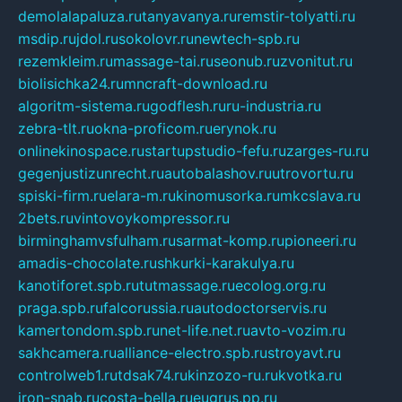
demolalapaluza.ru
tanyavanya.ru
remstir-tolyatti.ru
msdip.ru
jdol.ru
sokolovr.ru
newtech-spb.ru
rezemkleim.ru
massage-tai.ru
seonub.ru
zvonitut.ru
biolisichka24.ru
mncraft-download.ru
algoritm-sistema.ru
godflesh.ru
ru-industria.ru
zebra-tlt.ru
okna-proficom.ru
erynok.ru
onlinekinospace.ru
startupstudio-fefu.ru
zarges-ru.ru
gegenjustizunrecht.ru
autobalashov.ru
utrovortu.ru
spiski-firm.ru
elara-m.ru
kinomusorka.ru
mkcslava.ru
2bets.ru
vintovoykompressor.ru
birminghamvsfulham.ru
sarmat-komp.ru
pioneeri.ru
amadis-chocolate.ru
shkurki-karakulya.ru
kanotiforet.spb.ru
tutmassage.ru
ecolog.org.ru
praga.spb.ru
falcorussia.ru
autodoctorservis.ru
kamertondom.spb.ru
net-life.net.ru
avto-vozim.ru
sakhcamera.ru
alliance-electro.spb.ru
stroyavt.ru
controlweb1.ru
tdsak74.ru
kinzozo-ru.ru
kvotka.ru
iron-snab.ru
costa-bella.ru
eugrus.pp.ru