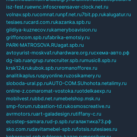
isz-fest.ru
ewnc.info
screensaver-clock.net.ru
volnav.spb.ru
comnat.ru
npf.net.ru
7bit.pp.ru
kalugatur.ru
tesiaes.ru
card.com.ru
kazanka.spb.ru
gildiya-kuznecov.ru
kameryboavision.ru
griffoncom.spb.ru
fabrika-emotsiy.ru
PARK-MATROSOVA.RU
agat.spb.ru
avtoyurist-moskva1.ru
hardware.org.ru
схема-авто.рф
dg-lab.ru
angrup.ru
recruiter.spb.ru
music8.spb.ru
krsk124.ru
kubok.spb.ru
romanofforex.ru
analitikaplus.ru
spyonline.ru
zosikamery.ru
sloboda-ural.pp.ru
AUTO-COM.SU
hohota.net
alimy.ru
online-z.com
aromat-vostoka.ru
otdelkaexp.ru
mobilvest.ru
bbd.net.ru
mebelshop.msk.ru
smp-forum.ru
bastion-td.ru
kosmoscreative.ru
avrmotors.ru
art-galadesign.ru
tiffany-c.ru
ecostep-samara.ru
d-p.spb.ru
галактика73.рф
sko.com.ru
davitamebel-spb.ru
fotsis.ru
tesiaes.ru
kokoroyari.spb.ru
blesna-kazan.ru
mossilver.ru