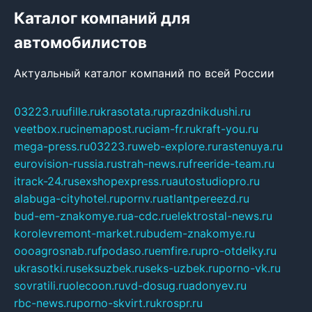
Каталог компаний для
автомобилистов
Актуальный каталог компаний по всей России
03223.ru
ufille.ru
krasotata.ru
prazdnikdushi.ru
veetbox.ru
cinemapost.ru
ciam-fr.ru
kraft-you.ru
mega-press.ru
03223.ru
web-explore.ru
rastenuya.ru
eurovision-russia.ru
strah-news.ru
freeride-team.ru
itrack-24.ru
sexshopexpress.ru
autostudiopro.ru
alabuga-cityhotel.ru
pornv.ru
atlantpereezd.ru
bud-em-znakomye.ru
a-cdc.ru
elektrostal-news.ru
korolevremont-market.ru
budem-znakomye.ru
oooagrosnab.ru
fpodaso.ru
emfire.ru
pro-otdelky.ru
ukrasotki.ru
seksuzbek.ru
seks-uzbek.ru
porno-vk.ru
sovratili.ru
olecoon.ru
vd-dosug.ru
adonyev.ru
rbc-news.ru
porno-skvirt.ru
krospr.ru