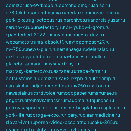
domizbrusa-9x12spb.ru
demaholding.ru
aalse.ru
a380club.ru
argentinamia.ru
perkoka.ru
movie-one.ru
perk-oka.ru
g-octopus.ru
sibarchives.ru
andreislyusar.ru
naruto-x.ru
pursefactory.ru
tor-lyubov-i-grom.ru
spayderhed-2022.ru
movieone.ru
evro-dez.ru
webamator.ru
ma-absolut1.ru
avtopomosch27.ru
nv-750.ru
news-plain.ru
nertansaga.ru
delanalad.ru
dizfiles.ru
youtubefree.ru
aria-family.ru
roadli.ru
planeta-samara.ru
mysmartbuy.ru
matrasy-kemerovo.ru
ashanet.ru
trade-farm.ru
dotcustoms.ru
domizbrusa9x12spb.ru
autodamp.ru
narasimha.ru
djcommodities.ru
nv750.ru
x-ton.ru
newsplain.ru
cardvoice.ru
modopaper.ru
manunae.ru
gbget.ru
alfeihavsalnassr.ru
madoma.ru
tajuncos.ru
petrovkasports.ru
porno-online-besplatno.ru
splclub.ru
york-life.ru
doroga-expo.ru
ribery.ru
cleanmedicine.ru
slovar-ivrit.ru
porno-video-besplatno.ru
seks-365.ru
ovucontrol.ru
sloty-igrovyye-avtomaty.ru