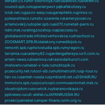
detsad125.ru
mir-zdoroviya.ru
bruslanovo.ru
siterem.ru
council.spb.ru
лодкипатриот.рф
kafekolizey.ru
iclub.net.ru
gazon-easy.ru
sugarepilekb.ru
grinox.ru
pylesostineco.ru
msts-ozarenie.ru
kameryjooan.ru
artemovskij.ru
dopler.spb.ru
aid70.ru
metall-perm.ru
ndm.msk.ru
ratingzooshop.ru
apiaccess.ru
globalautotrade.info
bezverhovskoe.ru
drsschool.ru
ZOOSMART.SPB.RU
dalakony.ru
medikijob.ru
remontt.spb.ru
photostudia.spb.ru
myragon.ru
terramia.ru
academy62.ru
gardengallereya.ru
rti.com.ru
artem-news.ru
biserinca.ru
krasnodarkurort.com
imshowtv.ru
mebel-v-tule.ru
mobtopik.ru
pcsecurity.net.ru
tool-sib.ru
multimetrunit.ru
sp-tour.ru
fan-cs.ru
santeh-russia.ru
symbian9.net.ru
DSHAIR.RU
tmmotors.spb.ru
xjocuricopii.com
musavtomat.msk.ru
obustrojdom.ru
sovetcik.ru
ybaranovskaya.ru
ppknews.ru
cult-alshei.ru
JAPANRUSSIA.RU
proekciyamebel.ru
imper-finans.ru
rim.org.ru