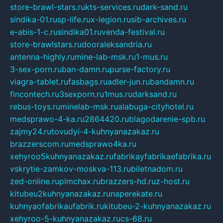
store-brawl-stars.ru
kts-services.ru
dark-sand.ru
sindika-01.ru
sp-life.ru
x-legion.ru
sib-archives.ru
e-abis-1-c.ru
sindika01.ru
venda-festival.ru
store-brawlstars.ru
dooraleksandria.ru
antenna-highly.ru
mine-lab-msk.ru
1-mus.ru
3-sex-porn.ru
ban-damn.ru
purse-factory.ru
viagra-tablet.ru
fasbags.ru
adler-jun.ru
bandamn.ru
fincontech.ru
3sexporn.ru
1mus.ru
darksand.ru
rebus-toys.ru
minelab-msk.ru
alabuga-cityhotel.ru
medsprawo-4-ka.ru
2864420.ru
blagodarenie-spb.ru
zajmy24.ru
tovudyi-4-kuhnyanazakaz.ru
brazzerscom.ru
medsprawo4ka.ru
xehyroo5kuhnyanazakaz.ru
fabrikayfabrikaefabrika.ru
vskrytie-zamkov-moskva-113.ru
biletnadom.ru
zed-online.ru
pimchax.ru
brazzers-hd.ru
z-host.ru
kitubeu2kuhnyanazakaz.ru
naperekate.ru
kuhnyaofabrikaufabrik.ru
kitubeu-2-kuhnyanazakaz.ru
xehyroo-5-kuhnyanazakaz.ru
cs-68.ru