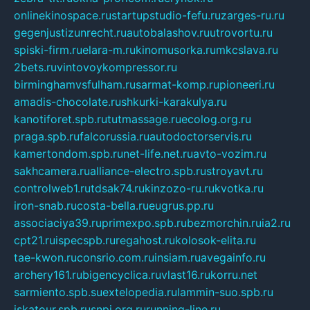
onlinekinospace.ru
startupstudio-fefu.ru
zarges-ru.ru
gegenjustizunrecht.ru
autobalashov.ru
utrovortu.ru
spiski-firm.ru
elara-m.ru
kinomusorka.ru
mkcslava.ru
2bets.ru
vintovoykompressor.ru
birminghamvsfulham.ru
sarmat-komp.ru
pioneeri.ru
amadis-chocolate.ru
shkurki-karakulya.ru
kanotiforet.spb.ru
tutmassage.ru
ecolog.org.ru
praga.spb.ru
falcorussia.ru
autodoctorservis.ru
kamertondom.spb.ru
net-life.net.ru
avto-vozim.ru
sakhcamera.ru
alliance-electro.spb.ru
stroyavt.ru
controlweb1.ru
tdsak74.ru
kinzozo-ru.ru
kvotka.ru
iron-snab.ru
costa-bella.ru
eugrus.pp.ru
associaciya39.ru
primexpo.spb.ru
bezmorchin.ru
ia2.ru
cpt21.ru
ispecspb.ru
regahost.ru
kolosok-elita.ru
tae-kwon.ru
consrio.com.ru
insiam.ru
avegainfo.ru
archery161.ru
bigencyclica.ru
vlast16.ru
korru.net
sarmiento.spb.su
extelopedia.ru
lammin-suo.spb.ru
iskatour.spb.ru
snpi.org.ru
running-line.ru