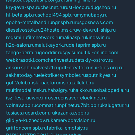
krygeva-spa.ru
chel.net.ru
rust-loco.ru
dugshop.ru
hl-beta.spb.ru
school494.spb.ru
mymubaby.ru
epoha-metalband.ru
ngr.spb.ru
rusgosnews.com
dieselvostok.ru
24hostel.msk.ru
w-dev.ru
f-ship.ru
regsmi.ru
filmnetwork.ru
malinasp.ru
kinosvin.ru
h2o-salon.ru
malutkayork.ru
deltaprim.spb.ru
tango-perm.ru
gooddir.ru
sgv.su
multiki-online.com
webkrasotki.com
cherinvest.ru
detskiy-ostrov.ru
ankou.spb.ru
alvesta1.ru
pdf-creator.ru
nix-files.org.ru
sakhatoday.ru
elektrikersymboler.ru
sputnikyes.ru
golf2club.msk.ru
aeforums.ru
zallclub.ru
multimodal.msk.ru
habaigry.ru
haikko.ru
sobakopedia.ru
isz-fest.ru
ewnc.info
screensaver-clock.net.ru
volnav.spb.ru
comnat.ru
npf.net.ru
7bit.pp.ru
kalugatur.ru
tesiaes.ru
card.com.ru
kazanka.spb.ru
gildiya-kuznecov.ru
kameryboavision.ru
griffoncom.spb.ru
fabrika-emotsiy.ru