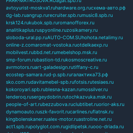
PARK-MATROSOVA.RU
agat.spb.ru
avtoyurist-moskva1.ru
hardware.org.ru
схема-авто.рф
dg-lab.ru
angrup.ru
recruiter.spb.ru
music8.spb.ru
krsk124.ru
kubok.spb.ru
romanofforex.ru
analitikaplus.ru
spyonline.ru
zosikamery.ru
sloboda-ural.pp.ru
AUTO-COM.SU
hohota.net
alimy.ru
online-z.com
aromat-vostoka.ru
otdelkaexp.ru
mobilvest.ru
bbd.net.ru
mebelshop.msk.ru
smp-forum.ru
bastion-td.ru
kosmoscreative.ru
avrmotors.ru
art-galadesign.ru
tiffany-c.ru
ecostep-samara.ru
d-p.spb.ru
галактика73.рф
sko.com.ru
davitamebel-spb.ru
fotsis.ru
tesiaes.ru
kokoroyari.spb.ru
blesna-kazan.ru
mossilver.ru
lenderoq.ru
sergeydobrin.ru
tochkazvuka.msk.ru
people-of-art.ru
bezzubova.ru
clubtibet.ru
orior-aks.ru
dynamoauto.ru
szk-favorit.ru
carlines.ru
flatnsk.ru
kingbolenskaner.ru
alex-motor.ru
astroline.net.ru
act1.spb.ru
polyglot.com.ru
gidlipetsk.ru
ooo-driada.ru