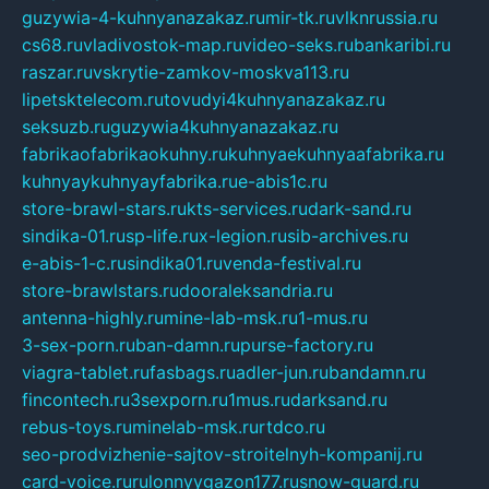
guzywia-4-kuhnyanazakaz.ru
mir-tk.ru
vlknrussia.ru
cs68.ru
vladivostok-map.ru
video-seks.ru
bankaribi.ru
raszar.ru
vskrytie-zamkov-moskva113.ru
lipetsktelecom.ru
tovudyi4kuhnyanazakaz.ru
seksuzb.ru
guzywia4kuhnyanazakaz.ru
fabrikaofabrikaokuhny.ru
kuhnyaekuhnyaafabrika.ru
kuhnyaykuhnyayfabrika.ru
e-abis1c.ru
store-brawl-stars.ru
kts-services.ru
dark-sand.ru
sindika-01.ru
sp-life.ru
x-legion.ru
sib-archives.ru
e-abis-1-c.ru
sindika01.ru
venda-festival.ru
store-brawlstars.ru
dooraleksandria.ru
antenna-highly.ru
mine-lab-msk.ru
1-mus.ru
3-sex-porn.ru
ban-damn.ru
purse-factory.ru
viagra-tablet.ru
fasbags.ru
adler-jun.ru
bandamn.ru
fincontech.ru
3sexporn.ru
1mus.ru
darksand.ru
rebus-toys.ru
minelab-msk.ru
rtdco.ru
seo-prodvizhenie-sajtov-stroitelnyh-kompanij.ru
card-voice.ru
rulonnyygazon177.ru
snow-guard.ru