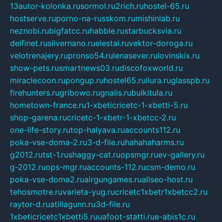
13autor-kolonka.ru
sormol.ru
2rich.ru
hostel-65.ru
hostserve.ru
porno-na-russkom.ru
mishinlab.ru
neznobi.ru
bigfatcc.ru
habble.ru
starbucksvia.ru
delfinet.ru
silvernano.ru
elestal.ru
vektor-doroga.ru
velotrenajery.ru
pronso54.ru
lenasever.ru
lovinskix.ru
show-pets.ru
smartnews03.ru
discofoxworld.ru
miraclecoon.ru
pongup.ru
hostel65.ru
liura.ru
glasspb.ru
firehunters.ru
gribowo.ru
gnalis.ru
bulkitula.ru
hometown-france.ru
1-xbeticricetc-1-xbetti-5.ru
shop-garena.ru
cricetc-1-xbetr-1-xbetcc-2.ru
one-life-story.ru
top-halyava.ru
accounts112.ru
poka-vse-doma-2.ru
3-d-file.ru
hahahaharms.ru
g2012.ru
tst-1.ru
shaggy-cat.ru
opsmgr.ru
ev-gallery.ru
g-2012.ru
ops-mgr.ru
accounts-112.ru
csm-demo.ru
poka-vse-doma2.ru
airgungames.ru
allseo-host.ru
tehosmotre.ru
varieta-yug.ru
cricetc1xbetr1xbetcc2.ru
raytor-d.ru
atillagunn.ru
3d-file.ru
1xbeticricetc1xbetti5.ru
uafoot-statti.ru
e-abis1c.ru