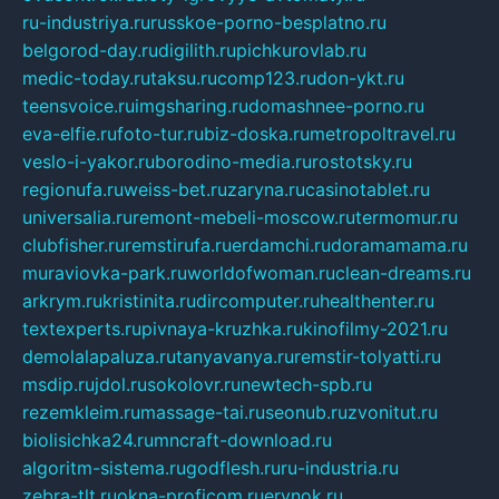
ru-industriya.ru
russkoe-porno-besplatno.ru
belgorod-day.ru
digilith.ru
pichkurovlab.ru
medic-today.ru
taksu.ru
comp123.ru
don-ykt.ru
teensvoice.ru
imgsharing.ru
domashnee-porno.ru
eva-elfie.ru
foto-tur.ru
biz-doska.ru
metropoltravel.ru
veslo-i-yakor.ru
borodino-media.ru
rostotsky.ru
regionufa.ru
weiss-bet.ru
zaryna.ru
casinotablet.ru
universalia.ru
remont-mebeli-moscow.ru
termomur.ru
clubfisher.ru
remstirufa.ru
erdamchi.ru
doramamama.ru
muraviovka-park.ru
worldofwoman.ru
clean-dreams.ru
arkrym.ru
kristinita.ru
dircomputer.ru
healthenter.ru
textexperts.ru
pivnaya-kruzhka.ru
kinofilmy-2021.ru
demolalapaluza.ru
tanyavanya.ru
remstir-tolyatti.ru
msdip.ru
jdol.ru
sokolovr.ru
newtech-spb.ru
rezemkleim.ru
massage-tai.ru
seonub.ru
zvonitut.ru
biolisichka24.ru
mncraft-download.ru
algoritm-sistema.ru
godflesh.ru
ru-industria.ru
zebra-tlt.ru
okna-proficom.ru
erynok.ru