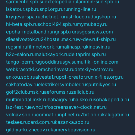
sarmiento.spb.su
extelopedia.ru
lammin-suo.spb.ru
iskatour.spb.ru
snpi.org.ru
running-line.ru
krygeva-spa.ru
chel.net.ru
rust-loco.ru
dugshop.ru
hl-beta.spb.ru
school494.spb.ru
mymubaby.ru
epoha-metalband.ru
ngr.spb.ru
rusgosnews.com
dieselvostok.ru
24hostel.msk.ru
w-dev.ru
f-ship.ru
regsmi.ru
filmnetwork.ru
malinasp.ru
kinosvin.ru
h2o-salon.ru
malutkayork.ru
deltaprim.spb.ru
tango-perm.ru
gooddir.ru
sgv.su
multiki-online.com
webkrasotki.com
cherinvest.ru
detskiy-ostrov.ru
ankou.spb.ru
alvesta1.ru
pdf-creator.ru
nix-files.org.ru
sakhatoday.ru
elektrikersymboler.ru
sputnikyes.ru
golf2club.msk.ru
aeforums.ru
zallclub.ru
multimodal.msk.ru
habaigry.ru
haikko.ru
sobakopedia.ru
isz-fest.ru
ewnc.info
screensaver-clock.net.ru
volnav.spb.ru
comnat.ru
npf.net.ru
7bit.pp.ru
kalugatur.ru
tesiaes.ru
card.com.ru
kazanka.spb.ru
gildiya-kuznecov.ru
kameryboavision.ru