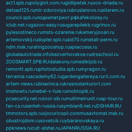
act1.spb.ru
polyglot.com.ru
gidlipetsk.ru
ooo-driada.ru
detsad125.ru
mir-zdoroviya.ru
bruslanovo.ru
siterem.ru
council.spb.ru
лодкипатриот.рф
kafekolizey.ru
iclub.net.ru
gazon-easy.ru
sugarepilekb.ru
grinox.ru
pylesostineco.ru
msts-ozarenie.ru
kameryjooan.ru
artemovskij.ru
dopler.spb.ru
aid70.ru
metall-perm.ru
ndm.msk.ru
ratingzooshop.ru
apiaccess.ru
globalautotrade.info
bezverhovskoe.ru
drsschool.ru
ZOOSMART.SPB.RU
dalakony.ru
medikijob.ru
remontt.spb.ru
photostudia.spb.ru
myragon.ru
terramia.ru
academy62.ru
gardengallereya.ru
rti.com.ru
artem-news.ru
biserinca.ru
krasnodarkurort.com
imshowtv.ru
mebel-v-tule.ru
mobtopik.ru
pcsecurity.net.ru
tool-sib.ru
multimetrunit.ru
sp-tour.ru
fan-cs.ru
santeh-russia.ru
symbian9.net.ru
DSHAIR.RU
tmmotors.spb.ru
xjocuricopii.com
musavtomat.msk.ru
obustrojdom.ru
sovetcik.ru
ybaranovskaya.ru
ppknews.ru
cult-alshei.ru
JAPANRUSSIA.RU