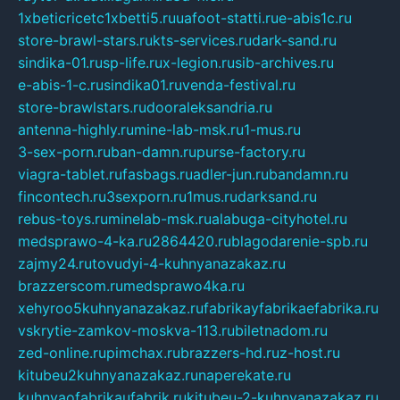
1xbeticricetc1xbetti5.ru
uafoot-statti.ru
e-abis1c.ru
store-brawl-stars.ru
kts-services.ru
dark-sand.ru
sindika-01.ru
sp-life.ru
x-legion.ru
sib-archives.ru
e-abis-1-c.ru
sindika01.ru
venda-festival.ru
store-brawlstars.ru
dooraleksandria.ru
antenna-highly.ru
mine-lab-msk.ru
1-mus.ru
3-sex-porn.ru
ban-damn.ru
purse-factory.ru
viagra-tablet.ru
fasbags.ru
adler-jun.ru
bandamn.ru
fincontech.ru
3sexporn.ru
1mus.ru
darksand.ru
rebus-toys.ru
minelab-msk.ru
alabuga-cityhotel.ru
medsprawo-4-ka.ru
2864420.ru
blagodarenie-spb.ru
zajmy24.ru
tovudyi-4-kuhnyanazakaz.ru
brazzerscom.ru
medsprawo4ka.ru
xehyroo5kuhnyanazakaz.ru
fabrikayfabrikaefabrika.ru
vskrytie-zamkov-moskva-113.ru
biletnadom.ru
zed-online.ru
pimchax.ru
brazzers-hd.ru
z-host.ru
kitubeu2kuhnyanazakaz.ru
naperekate.ru
kuhnyaofabrikaufabrik.ru
kitubeu-2-kuhnyanazakaz.ru