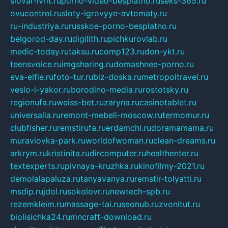
slovar-ivrit.ru
porno-video-besplatno.ru
seks-365.ru
ovucontrol.ru
sloty-igrovyye-avtomaty.ru
ru-industriya.ru
russkoe-porno-besplatno.ru
belgorod-day.ru
digilith.ru
pichkurovlab.ru
medic-today.ru
taksu.ru
comp123.ru
don-ykt.ru
teensvoice.ru
imgsharing.ru
domashnee-porno.ru
eva-elfie.ru
foto-tur.ru
biz-doska.ru
metropoltravel.ru
veslo-i-yakor.ru
borodino-media.ru
rostotsky.ru
regionufa.ru
weiss-bet.ru
zaryna.ru
casinotablet.ru
universalia.ru
remont-mebeli-moscow.ru
termomur.ru
clubfisher.ru
remstirufa.ru
erdamchi.ru
doramamama.ru
muraviovka-park.ru
worldofwoman.ru
clean-dreams.ru
arkrym.ru
kristinita.ru
dircomputer.ru
healthenter.ru
textexperts.ru
pivnaya-kruzhka.ru
kinofilmy-2021.ru
demolalapaluza.ru
tanyavanya.ru
remstir-tolyatti.ru
msdip.ru
jdol.ru
sokolovr.ru
newtech-spb.ru
rezemkleim.ru
massage-tai.ru
seonub.ru
zvonitut.ru
biolisichka24.ru
mncraft-download.ru