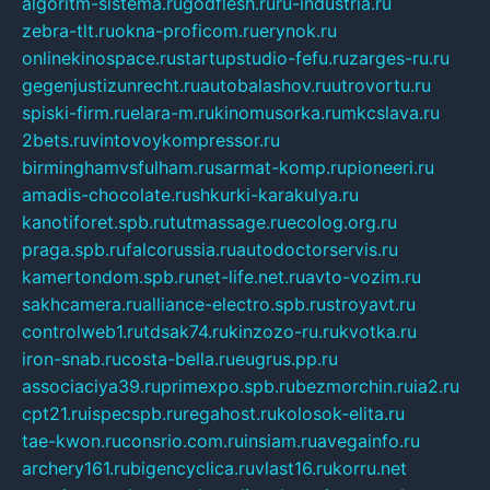
algoritm-sistema.ru
godflesh.ru
ru-industria.ru
zebra-tlt.ru
okna-proficom.ru
erynok.ru
onlinekinospace.ru
startupstudio-fefu.ru
zarges-ru.ru
gegenjustizunrecht.ru
autobalashov.ru
utrovortu.ru
spiski-firm.ru
elara-m.ru
kinomusorka.ru
mkcslava.ru
2bets.ru
vintovoykompressor.ru
birminghamvsfulham.ru
sarmat-komp.ru
pioneeri.ru
amadis-chocolate.ru
shkurki-karakulya.ru
kanotiforet.spb.ru
tutmassage.ru
ecolog.org.ru
praga.spb.ru
falcorussia.ru
autodoctorservis.ru
kamertondom.spb.ru
net-life.net.ru
avto-vozim.ru
sakhcamera.ru
alliance-electro.spb.ru
stroyavt.ru
controlweb1.ru
tdsak74.ru
kinzozo-ru.ru
kvotka.ru
iron-snab.ru
costa-bella.ru
eugrus.pp.ru
associaciya39.ru
primexpo.spb.ru
bezmorchin.ru
ia2.ru
cpt21.ru
ispecspb.ru
regahost.ru
kolosok-elita.ru
tae-kwon.ru
consrio.com.ru
insiam.ru
avegainfo.ru
archery161.ru
bigencyclica.ru
vlast16.ru
korru.net