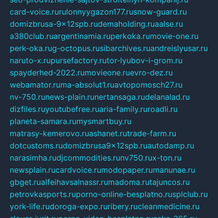
card-voice.ru
rulonnyygazon177.ru
snow-guard.ru
domizbrusa-9x12spb.ru
demaholding.ru
aalse.ru
a380club.ru
argentinamia.ru
perkoka.ru
movie-one.ru
perk-oka.ru
g-octopus.ru
sibarchives.ru
andreislyusar.ru
naruto-x.ru
pursefactory.ru
tor-lyubov-i-grom.ru
spayderhed-2022.ru
movieone.ru
evro-dez.ru
webamator.ru
ma-absolut1.ru
avtopomosch27.ru
nv-750.ru
news-plain.ru
nertansaga.ru
delanalad.ru
dizfiles.ru
youtubefree.ru
aria-family.ru
roadli.ru
planeta-samara.ru
mysmartbuy.ru
matrasy-kemerovo.ru
ashanet.ru
trade-farm.ru
dotcustoms.ru
domizbrusa9x12spb.ru
autodamp.ru
narasimha.ru
djcommodities.ru
nv750.ru
x-ton.ru
newsplain.ru
cardvoice.ru
modopaper.ru
manunae.ru
gbget.ru
alfeihavsalnassr.ru
madoma.ru
tajuncos.ru
petrovkasports.ru
porno-online-besplatno.ru
splclub.ru
york-life.ru
doroga-expo.ru
ribery.ru
cleanmedicine.ru