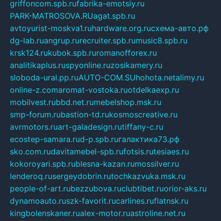
griffoncom.spb.ru
fabrika-emotsiy.ru
PARK-MATROSOVA.RU
agat.spb.ru
avtoyurist-moskva1.ru
hardware.org.ru
схема-авто.рф
dg-lab.ru
angrup.ru
recruiter.spb.ru
music8.spb.ru
krsk124.ru
kubok.spb.ru
romanofforex.ru
analitikaplus.ru
spyonline.ru
zosikamery.ru
sloboda-ural.pp.ru
AUTO-COM.SU
hohota.net
alimy.ru
online-z.com
aromat-vostoka.ru
otdelkaexp.ru
mobilvest.ru
bbd.net.ru
mebelshop.msk.ru
smp-forum.ru
bastion-td.ru
kosmoscreative.ru
avrmotors.ru
art-galadesign.ru
tiffany-c.ru
ecostep-samara.ru
d-p.spb.ru
галактика73.рф
sko.com.ru
davitamebel-spb.ru
fotsis.ru
tesiaes.ru
kokoroyari.spb.ru
blesna-kazan.ru
mossilver.ru
lenderoq.ru
sergeydobrin.ru
tochkazvuka.msk.ru
people-of-art.ru
bezzubova.ru
clubtibet.ru
orior-aks.ru
dynamoauto.ru
szk-favorit.ru
carlines.ru
flatnsk.ru
kingbolenskaner.ru
alex-motor.ru
astroline.net.ru