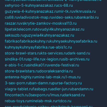
xehyroo-5-kuhnyanazakaz.ru
cs-68.ru
guzywia-4-kuhnyanazakaz.ru
mir-tk.ru
vlknrussia.ru
cs68.ru
vladivostok-map.ru
video-seks.ru
bankaribi.ru
raszar.ru
vskrytie-zamkov-moskva113.ru
lipetsktelecom.ru
tovudyi4kuhnyanazakaz.ru
seksuzb.ru
guzywia4kuhnyanazakaz.ru
fabrikaofabrikaokuhny.ru
kuhnyaekuhnyaafabrika.ru
kuhnyaykuhnyayfabrika.ru
e-abis1c.ru
store-brawl-stars.ru
kts-services.ru
dark-sand.ru
sindika-01.ru
sp-life.ru
x-legion.ru
sib-archives.ru
e-abis-1-c.ru
sindika01.ru
venda-festival.ru
store-brawlstars.ru
dooraleksandria.ru
antenna-highly.ru
mine-lab-msk.ru
1-mus.ru
3-sex-porn.ru
ban-damn.ru
purse-factory.ru
viagra-tablet.ru
fasbags.ru
adler-jun.ru
bandamn.ru
fincontech.ru
3sexporn.ru
1mus.ru
darksand.ru
rebus-toys.ru
minelab-msk.ru
rtdco.ru
seo-prodvizhenie-sajtov-stroitelnyh-kompanij.ru