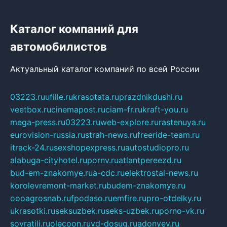
Каталог компаний для
автомобилистов
Актуальный каталог компаний по всей России
03223.ru
ufille.ru
krasotata.ru
prazdnikdushi.ru
veetbox.ru
cinemapost.ru
ciam-fr.ru
kraft-you.ru
mega-press.ru
03223.ru
web-explore.ru
rastenuya.ru
eurovision-russia.ru
strah-news.ru
freeride-team.ru
itrack-24.ru
sexshopexpress.ru
autostudiopro.ru
alabuga-cityhotel.ru
pornv.ru
atlantpereezd.ru
bud-em-znakomye.ru
a-cdc.ru
elektrostal-news.ru
korolevremont-market.ru
budem-znakomye.ru
oooagrosnab.ru
fpodaso.ru
emfire.ru
pro-otdelky.ru
ukrasotki.ru
seksuzbek.ru
seks-uzbek.ru
porno-vk.ru
sovratili.ru
olecoon.ru
vd-dosug.ru
adonyev.ru