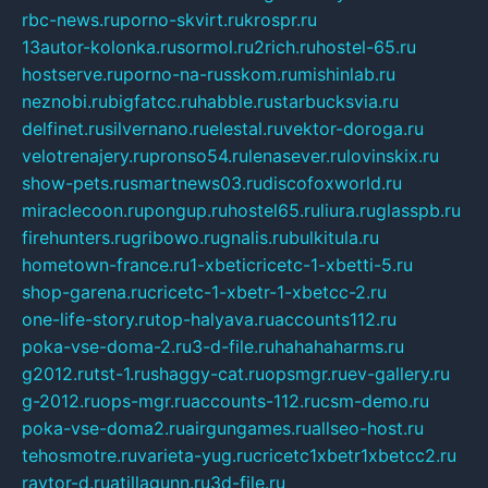
rbc-news.ru
porno-skvirt.ru
krospr.ru
13autor-kolonka.ru
sormol.ru
2rich.ru
hostel-65.ru
hostserve.ru
porno-na-russkom.ru
mishinlab.ru
neznobi.ru
bigfatcc.ru
habble.ru
starbucksvia.ru
delfinet.ru
silvernano.ru
elestal.ru
vektor-doroga.ru
velotrenajery.ru
pronso54.ru
lenasever.ru
lovinskix.ru
show-pets.ru
smartnews03.ru
discofoxworld.ru
miraclecoon.ru
pongup.ru
hostel65.ru
liura.ru
glasspb.ru
firehunters.ru
gribowo.ru
gnalis.ru
bulkitula.ru
hometown-france.ru
1-xbeticricetc-1-xbetti-5.ru
shop-garena.ru
cricetc-1-xbetr-1-xbetcc-2.ru
one-life-story.ru
top-halyava.ru
accounts112.ru
poka-vse-doma-2.ru
3-d-file.ru
hahahaharms.ru
g2012.ru
tst-1.ru
shaggy-cat.ru
opsmgr.ru
ev-gallery.ru
g-2012.ru
ops-mgr.ru
accounts-112.ru
csm-demo.ru
poka-vse-doma2.ru
airgungames.ru
allseo-host.ru
tehosmotre.ru
varieta-yug.ru
cricetc1xbetr1xbetcc2.ru
raytor-d.ru
atillagunn.ru
3d-file.ru