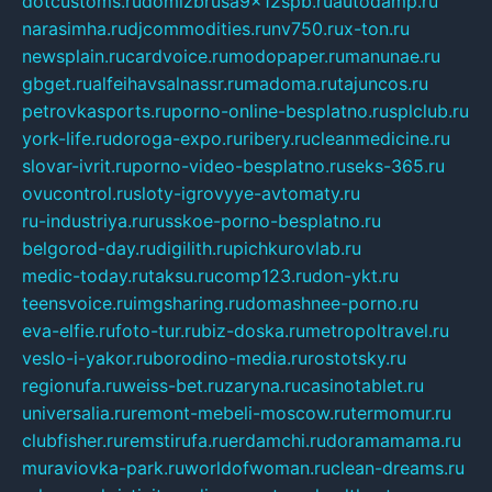
dotcustoms.ru
domizbrusa9x12spb.ru
autodamp.ru
narasimha.ru
djcommodities.ru
nv750.ru
x-ton.ru
newsplain.ru
cardvoice.ru
modopaper.ru
manunae.ru
gbget.ru
alfeihavsalnassr.ru
madoma.ru
tajuncos.ru
petrovkasports.ru
porno-online-besplatno.ru
splclub.ru
york-life.ru
doroga-expo.ru
ribery.ru
cleanmedicine.ru
slovar-ivrit.ru
porno-video-besplatno.ru
seks-365.ru
ovucontrol.ru
sloty-igrovyye-avtomaty.ru
ru-industriya.ru
russkoe-porno-besplatno.ru
belgorod-day.ru
digilith.ru
pichkurovlab.ru
medic-today.ru
taksu.ru
comp123.ru
don-ykt.ru
teensvoice.ru
imgsharing.ru
domashnee-porno.ru
eva-elfie.ru
foto-tur.ru
biz-doska.ru
metropoltravel.ru
veslo-i-yakor.ru
borodino-media.ru
rostotsky.ru
regionufa.ru
weiss-bet.ru
zaryna.ru
casinotablet.ru
universalia.ru
remont-mebeli-moscow.ru
termomur.ru
clubfisher.ru
remstirufa.ru
erdamchi.ru
doramamama.ru
muraviovka-park.ru
worldofwoman.ru
clean-dreams.ru