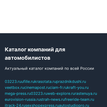
Каталог компаний для
автомобилистов
Актуальный каталог компаний по всей России
03223.ru
ufille.ru
krasotata.ru
prazdnikdushi.ru
veetbox.ru
cinemapost.ru
ciam-fr.ru
kraft-you.ru
mega-press.ru
03223.ru
web-explore.ru
rastenuya.ru
eurovision-russia.ru
strah-news.ru
freeride-team.ru
itrack-24.ru
sexshopexpress.ru
autostudiopro.ru