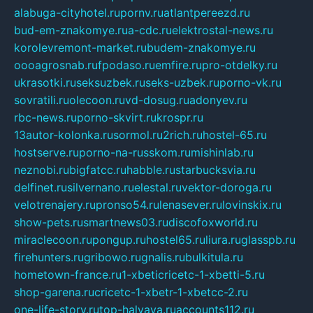
alabuga-cityhotel.ru
pornv.ru
atlantpereezd.ru
bud-em-znakomye.ru
a-cdc.ru
elektrostal-news.ru
korolevremont-market.ru
budem-znakomye.ru
oooagrosnab.ru
fpodaso.ru
emfire.ru
pro-otdelky.ru
ukrasotki.ru
seksuzbek.ru
seks-uzbek.ru
porno-vk.ru
sovratili.ru
olecoon.ru
vd-dosug.ru
adonyev.ru
rbc-news.ru
porno-skvirt.ru
krospr.ru
13autor-kolonka.ru
sormol.ru
2rich.ru
hostel-65.ru
hostserve.ru
porno-na-russkom.ru
mishinlab.ru
neznobi.ru
bigfatcc.ru
habble.ru
starbucksvia.ru
delfinet.ru
silvernano.ru
elestal.ru
vektor-doroga.ru
velotrenajery.ru
pronso54.ru
lenasever.ru
lovinskix.ru
show-pets.ru
smartnews03.ru
discofoxworld.ru
miraclecoon.ru
pongup.ru
hostel65.ru
liura.ru
glasspb.ru
firehunters.ru
gribowo.ru
gnalis.ru
bulkitula.ru
hometown-france.ru
1-xbeticricetc-1-xbetti-5.ru
shop-garena.ru
cricetc-1-xbetr-1-xbetcc-2.ru
one-life-story.ru
top-halyava.ru
accounts112.ru