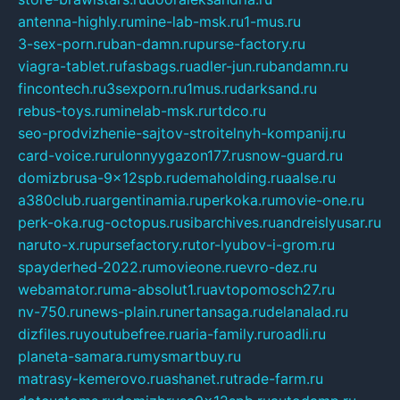
antenna-highly.ru
mine-lab-msk.ru
1-mus.ru
3-sex-porn.ru
ban-damn.ru
purse-factory.ru
viagra-tablet.ru
fasbags.ru
adler-jun.ru
bandamn.ru
fincontech.ru
3sexporn.ru
1mus.ru
darksand.ru
rebus-toys.ru
minelab-msk.ru
rtdco.ru
seo-prodvizhenie-sajtov-stroitelnyh-kompanij.ru
card-voice.ru
rulonnyygazon177.ru
snow-guard.ru
domizbrusa-9x12spb.ru
demaholding.ru
aalse.ru
a380club.ru
argentinamia.ru
perkoka.ru
movie-one.ru
perk-oka.ru
g-octopus.ru
sibarchives.ru
andreislyusar.ru
naruto-x.ru
pursefactory.ru
tor-lyubov-i-grom.ru
spayderhed-2022.ru
movieone.ru
evro-dez.ru
webamator.ru
ma-absolut1.ru
avtopomosch27.ru
nv-750.ru
news-plain.ru
nertansaga.ru
delanalad.ru
dizfiles.ru
youtubefree.ru
aria-family.ru
roadli.ru
planeta-samara.ru
mysmartbuy.ru
matrasy-kemerovo.ru
ashanet.ru
trade-farm.ru