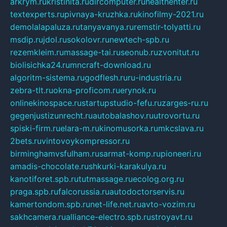
arkrym.ru
kristinita.ru
dircomputer.ru
healthenter.ru
textexperts.ru
pivnaya-kruzhka.ru
kinofilmy-2021.ru
demolalapaluza.ru
tanyavanya.ru
remstir-tolyatti.ru
msdip.ru
jdol.ru
sokolovr.ru
newtech-spb.ru
rezemkleim.ru
massage-tai.ru
seonub.ru
zvonitut.ru
biolisichka24.ru
mncraft-download.ru
algoritm-sistema.ru
godflesh.ru
ru-industria.ru
zebra-tlt.ru
okna-proficom.ru
erynok.ru
onlinekinospace.ru
startupstudio-fefu.ru
zarges-ru.ru
gegenjustizunrecht.ru
autobalashov.ru
utrovortu.ru
spiski-firm.ru
elara-m.ru
kinomusorka.ru
mkcslava.ru
2bets.ru
vintovoykompressor.ru
birminghamvsfulham.ru
sarmat-komp.ru
pioneeri.ru
amadis-chocolate.ru
shkurki-karakulya.ru
kanotiforet.spb.ru
tutmassage.ru
ecolog.org.ru
praga.spb.ru
falcorussia.ru
autodoctorservis.ru
kamertondom.spb.ru
net-life.net.ru
avto-vozim.ru
sakhcamera.ru
alliance-electro.spb.ru
stroyavt.ru