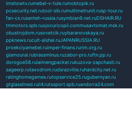
imshowtv.ru
mebel-v-tule.ru
mobtopik.ru
pcsecurity.net.ru
tool-sib.ru
multimetrunit.ru
sp-tour.ru
fan-cs.ru
santeh-russia.ru
symbian9.net.ru
DSHAIR.RU
tmmotors.spb.ru
xjocuricopii.com
musavtomat.msk.ru
obustrojdom.ru
sovetcik.ru
ybaranovskaya.ru
ppknews.ru
cult-alshei.ru
JAPANRUSSIA.RU
proekciyamebel.ru
imper-finans.ru
rim.org.ru
glamourai.ru
brassminus.ru
zabor-pro.ru
ftn.pp.ru
dorogoe58.ru
laimengpacker.ru
kuzova-zapchasti.ru
sageerp.ru
taxodrom.ru
dsrazvitie.ru
hardcity.net.ru
ratinghomegames.ru
topservice25.ru
gubernyan.ru
gtglasslined.ru
ii4.ru
tssport.spb.ru
andorra24.com
blackwallstreet.ru
oboimos.ru
optim-doors.com.ru
ikuch.ru
nycr.org.ru
npa21.ru
vremya-ch.spb.ru
desert000.ru
ivtorgi.ru
ifiori.ru
catalog-statei.ru
dcv.org.ru
spetsmaster174.ru
ipkameryhiseeu.ru
dum26.ru
ruspol.spb.ru
fr-opendp.ru
kam-solnyshko.ru
cheyenne-arapaho.ru
sevzapmetal.spb.ru