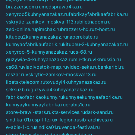
brazzerscom.ru
medsprawo4ka.ru
xehyroo5kuhnyanazakaz.ru
fabrikayfabrikaefabrika.ru
vskrytie-zamkov-moskva-113.ru
biletnadom.ru
zed-online.ru
pimchax.ru
brazzers-hd.ru
z-host.ru
kitubeu2kuhnyanazakaz.ru
naperekate.ru
kuhnyaofabrikaufabrik.ru
kitubeu-2-kuhnyanazakaz.ru
xehyroo-5-kuhnyanazakaz.ru
cs-68.ru
guzywia-4-kuhnyanazakaz.ru
mir-tk.ru
vlknrussia.ru
cs68.ru
vladivostok-map.ru
video-seks.ru
bankaribi.ru
raszar.ru
vskrytie-zamkov-moskva113.ru
lipetsktelecom.ru
tovudyi4kuhnyanazakaz.ru
seksuzb.ru
guzywia4kuhnyanazakaz.ru
fabrikaofabrikaokuhny.ru
kuhnyaekuhnyaafabrika.ru
kuhnyaykuhnyayfabrika.ru
e-abis1c.ru
store-brawl-stars.ru
kts-services.ru
dark-sand.ru
sindika-01.ru
sp-life.ru
x-legion.ru
sib-archives.ru
e-abis-1-c.ru
sindika01.ru
venda-festival.ru
store-brawlstars.ru
dooraleksandria.ru