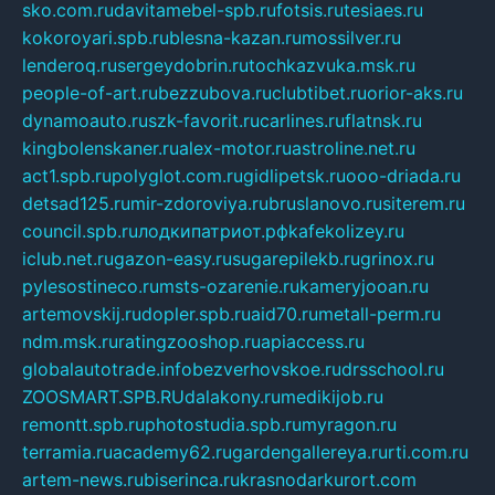
sko.com.ru
davitamebel-spb.ru
fotsis.ru
tesiaes.ru
kokoroyari.spb.ru
blesna-kazan.ru
mossilver.ru
lenderoq.ru
sergeydobrin.ru
tochkazvuka.msk.ru
people-of-art.ru
bezzubova.ru
clubtibet.ru
orior-aks.ru
dynamoauto.ru
szk-favorit.ru
carlines.ru
flatnsk.ru
kingbolenskaner.ru
alex-motor.ru
astroline.net.ru
act1.spb.ru
polyglot.com.ru
gidlipetsk.ru
ooo-driada.ru
detsad125.ru
mir-zdoroviya.ru
bruslanovo.ru
siterem.ru
council.spb.ru
лодкипатриот.рф
kafekolizey.ru
iclub.net.ru
gazon-easy.ru
sugarepilekb.ru
grinox.ru
pylesostineco.ru
msts-ozarenie.ru
kameryjooan.ru
artemovskij.ru
dopler.spb.ru
aid70.ru
metall-perm.ru
ndm.msk.ru
ratingzooshop.ru
apiaccess.ru
globalautotrade.info
bezverhovskoe.ru
drsschool.ru
ZOOSMART.SPB.RU
dalakony.ru
medikijob.ru
remontt.spb.ru
photostudia.spb.ru
myragon.ru
terramia.ru
academy62.ru
gardengallereya.ru
rti.com.ru
artem-news.ru
biserinca.ru
krasnodarkurort.com