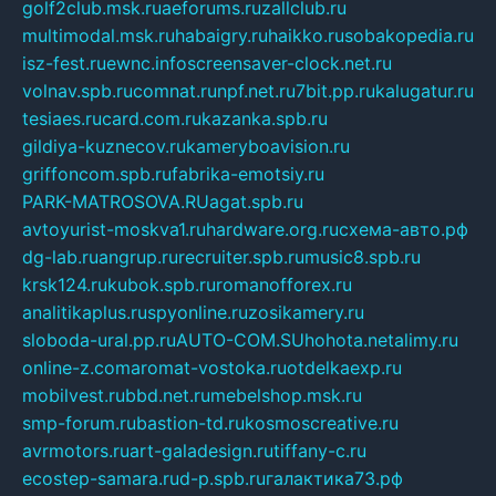
golf2club.msk.ru
aeforums.ru
zallclub.ru
multimodal.msk.ru
habaigry.ru
haikko.ru
sobakopedia.ru
isz-fest.ru
ewnc.info
screensaver-clock.net.ru
volnav.spb.ru
comnat.ru
npf.net.ru
7bit.pp.ru
kalugatur.ru
tesiaes.ru
card.com.ru
kazanka.spb.ru
gildiya-kuznecov.ru
kameryboavision.ru
griffoncom.spb.ru
fabrika-emotsiy.ru
PARK-MATROSOVA.RU
agat.spb.ru
avtoyurist-moskva1.ru
hardware.org.ru
схема-авто.рф
dg-lab.ru
angrup.ru
recruiter.spb.ru
music8.spb.ru
krsk124.ru
kubok.spb.ru
romanofforex.ru
analitikaplus.ru
spyonline.ru
zosikamery.ru
sloboda-ural.pp.ru
AUTO-COM.SU
hohota.net
alimy.ru
online-z.com
aromat-vostoka.ru
otdelkaexp.ru
mobilvest.ru
bbd.net.ru
mebelshop.msk.ru
smp-forum.ru
bastion-td.ru
kosmoscreative.ru
avrmotors.ru
art-galadesign.ru
tiffany-c.ru
ecostep-samara.ru
d-p.spb.ru
галактика73.рф