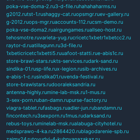
poka-vse-doma-2.ru
3-d-file.ru
hahahaharms.ru
g2012.ru
tst-1.ru
shaggy-cat.ru
opsmgr.ru
ev-gallery.ru
g-2012.ru
ops-mgr.ru
accounts-112.ru
csm-demo.ru
poka-vse-doma2.ru
airgungames.ru
allseo-host.ru
tehosmotre.ru
varieta-yug.ru
cricetc1xbetr1xbetcc2.ru
raytor-d.ru
atillagunn.ru
3d-file.ru
1xbeticricetc1xbetti5.ru
uafoot-statti.ru
e-abis1c.ru
store-brawl-stars.ru
kts-services.ru
dark-sand.ru
sindika-01.ru
sp-life.ru
x-legion.ru
sib-archives.ru
e-abis-1-c.ru
sindika01.ru
venda-festival.ru
store-brawlstars.ru
dooraleksandria.ru
antenna-highly.ru
mine-lab-msk.ru
1-mus.ru
3-sex-porn.ru
ban-damn.ru
purse-factory.ru
viagra-tablet.ru
fasbags.ru
adler-jun.ru
bandamn.ru
fincontech.ru
3sexporn.ru
1mus.ru
darksand.ru
rebus-toys.ru
minelab-msk.ru
alabuga-cityhotel.ru
medsprawo-4-ka.ru
2864420.ru
blagodarenie-spb.ru
zajmy24.ru
tovudyi-4-kuhnyanazakaz.ru