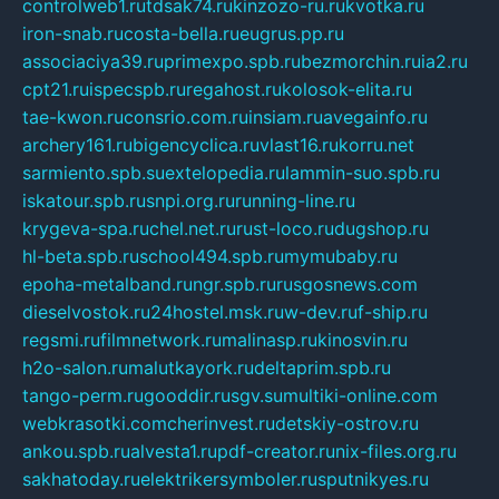
controlweb1.ru
tdsak74.ru
kinzozo-ru.ru
kvotka.ru
iron-snab.ru
costa-bella.ru
eugrus.pp.ru
associaciya39.ru
primexpo.spb.ru
bezmorchin.ru
ia2.ru
cpt21.ru
ispecspb.ru
regahost.ru
kolosok-elita.ru
tae-kwon.ru
consrio.com.ru
insiam.ru
avegainfo.ru
archery161.ru
bigencyclica.ru
vlast16.ru
korru.net
sarmiento.spb.su
extelopedia.ru
lammin-suo.spb.ru
iskatour.spb.ru
snpi.org.ru
running-line.ru
krygeva-spa.ru
chel.net.ru
rust-loco.ru
dugshop.ru
hl-beta.spb.ru
school494.spb.ru
mymubaby.ru
epoha-metalband.ru
ngr.spb.ru
rusgosnews.com
dieselvostok.ru
24hostel.msk.ru
w-dev.ru
f-ship.ru
regsmi.ru
filmnetwork.ru
malinasp.ru
kinosvin.ru
h2o-salon.ru
malutkayork.ru
deltaprim.spb.ru
tango-perm.ru
gooddir.ru
sgv.su
multiki-online.com
webkrasotki.com
cherinvest.ru
detskiy-ostrov.ru
ankou.spb.ru
alvesta1.ru
pdf-creator.ru
nix-files.org.ru
sakhatoday.ru
elektrikersymboler.ru
sputnikyes.ru