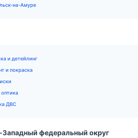
ольск-на-Амуре
ка и детейлинг
т и покраска
диски
 оптика
ка ДВС
о-Западный федеральный округ