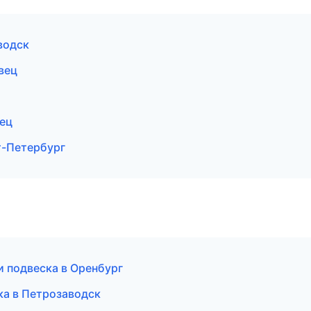
водск
вец
вец
т-Петербург
и подвеска в Оренбург
ска в Петрозаводск