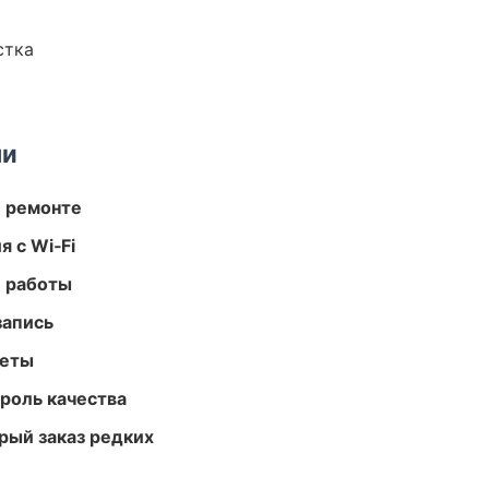
стка
ми
и ремонте
 с Wi‑Fi
е работы
запись
меты
роль качества
рый заказ редких