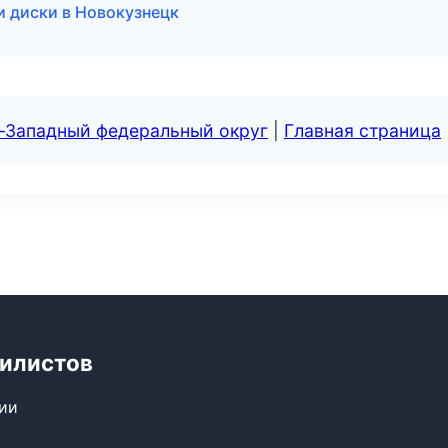
и диски в Новокузнецк
о-Западный федеральный округ
|
Главная страница
билистов
сии