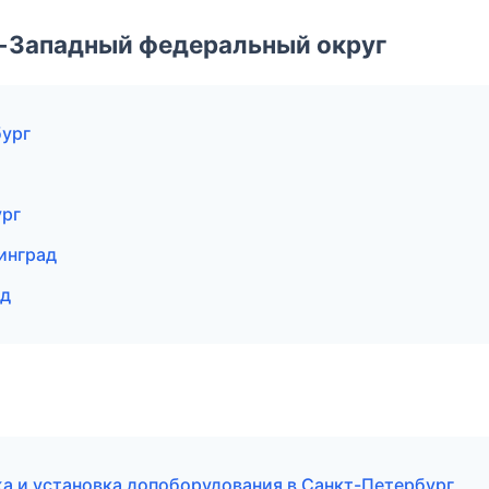
о-Западный федеральный округ
бург
ург
нинград
од
а и установка допоборудования в Санкт-Петербург