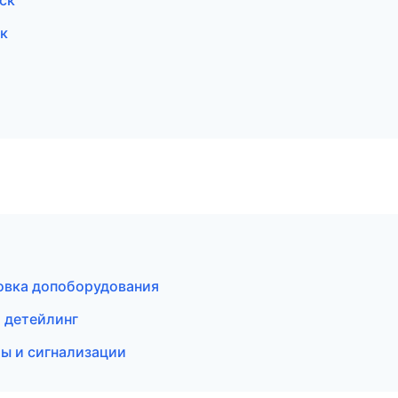
ск
к
овка допоборудования
 детейлинг
мы и сигнализации