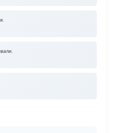
я.
вали.