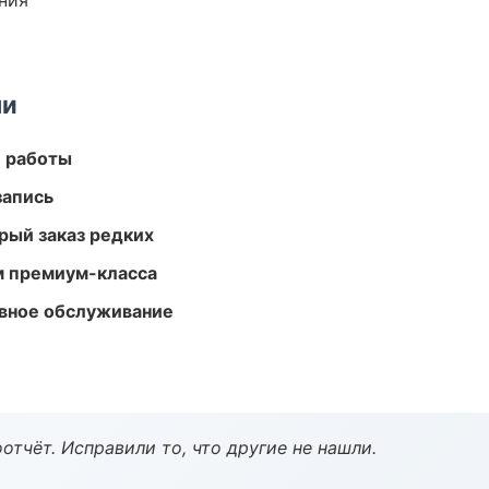
ния
ми
е работы
запись
рый заказ редких
м премиум-класса
вное обслуживание
тчёт. Исправили то, что другие не нашли.