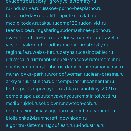
ovucontrol.ru
sloty-igrovyye-avtomaty.ru
ru-industriya.ru
russkoe-porno-besplatno.ru
belgorod-day.ru
digilith.ru
pichkurovlab.ru
medic-today.ru
taksu.ru
comp123.ru
don-ykt.ru
teensvoice.ru
imgsharing.ru
domashnee-porno.ru
eva-elfie.ru
foto-tur.ru
biz-doska.ru
metropoltravel.ru
veslo-i-yakor.ru
borodino-media.ru
rostotsky.ru
regionufa.ru
weiss-bet.ru
zaryna.ru
casinotablet.ru
universalia.ru
remont-mebeli-moscow.ru
termomur.ru
clubfisher.ru
remstirufa.ru
erdamchi.ru
doramamama.ru
muraviovka-park.ru
worldofwoman.ru
clean-dreams.ru
arkrym.ru
kristinita.ru
dircomputer.ru
healthenter.ru
textexperts.ru
pivnaya-kruzhka.ru
kinofilmy-2021.ru
demolalapaluza.ru
tanyavanya.ru
remstir-tolyatti.ru
msdip.ru
jdol.ru
sokolovr.ru
newtech-spb.ru
rezemkleim.ru
massage-tai.ru
seonub.ru
zvonitut.ru
biolisichka24.ru
mncraft-download.ru
algoritm-sistema.ru
godflesh.ru
ru-industria.ru