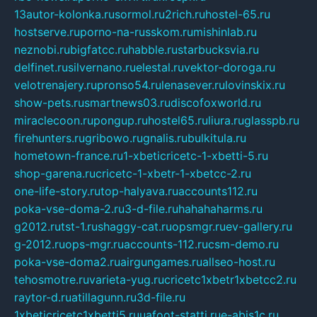
13autor-kolonka.ru
sormol.ru
2rich.ru
hostel-65.ru
hostserve.ru
porno-na-russkom.ru
mishinlab.ru
neznobi.ru
bigfatcc.ru
habble.ru
starbucksvia.ru
delfinet.ru
silvernano.ru
elestal.ru
vektor-doroga.ru
velotrenajery.ru
pronso54.ru
lenasever.ru
lovinskix.ru
show-pets.ru
smartnews03.ru
discofoxworld.ru
miraclecoon.ru
pongup.ru
hostel65.ru
liura.ru
glasspb.ru
firehunters.ru
gribowo.ru
gnalis.ru
bulkitula.ru
hometown-france.ru
1-xbeticricetc-1-xbetti-5.ru
shop-garena.ru
cricetc-1-xbetr-1-xbetcc-2.ru
one-life-story.ru
top-halyava.ru
accounts112.ru
poka-vse-doma-2.ru
3-d-file.ru
hahahaharms.ru
g2012.ru
tst-1.ru
shaggy-cat.ru
opsmgr.ru
ev-gallery.ru
g-2012.ru
ops-mgr.ru
accounts-112.ru
csm-demo.ru
poka-vse-doma2.ru
airgungames.ru
allseo-host.ru
tehosmotre.ru
varieta-yug.ru
cricetc1xbetr1xbetcc2.ru
raytor-d.ru
atillagunn.ru
3d-file.ru
1xbeticricetc1xbetti5.ru
uafoot-statti.ru
e-abis1c.ru