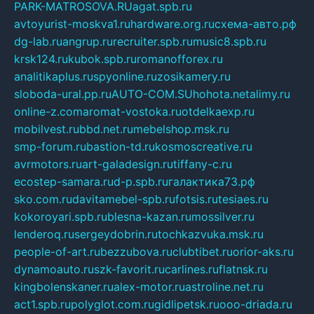
PARK-MATROSOVA.RU
agat.spb.ru
avtoyurist-moskva1.ru
hardware.org.ru
схема-авто.рф
dg-lab.ru
angrup.ru
recruiter.spb.ru
music8.spb.ru
krsk124.ru
kubok.spb.ru
romanofforex.ru
analitikaplus.ru
spyonline.ru
zosikamery.ru
sloboda-ural.pp.ru
AUTO-COM.SU
hohota.net
alimy.ru
online-z.com
aromat-vostoka.ru
otdelkaexp.ru
mobilvest.ru
bbd.net.ru
mebelshop.msk.ru
smp-forum.ru
bastion-td.ru
kosmoscreative.ru
avrmotors.ru
art-galadesign.ru
tiffany-c.ru
ecostep-samara.ru
d-p.spb.ru
галактика73.рф
sko.com.ru
davitamebel-spb.ru
fotsis.ru
tesiaes.ru
kokoroyari.spb.ru
blesna-kazan.ru
mossilver.ru
lenderoq.ru
sergeydobrin.ru
tochkazvuka.msk.ru
people-of-art.ru
bezzubova.ru
clubtibet.ru
orior-aks.ru
dynamoauto.ru
szk-favorit.ru
carlines.ru
flatnsk.ru
kingbolenskaner.ru
alex-motor.ru
astroline.net.ru
act1.spb.ru
polyglot.com.ru
gidlipetsk.ru
ooo-driada.ru