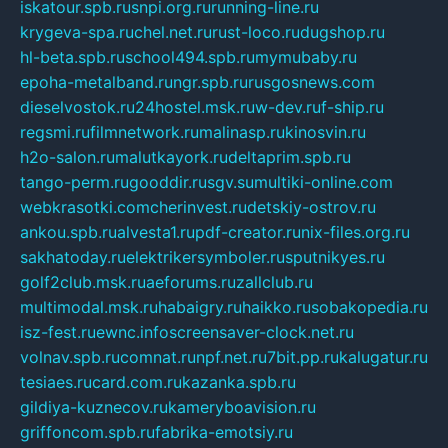
iskatour.spb.ru
snpi.org.ru
running-line.ru
krygeva-spa.ru
chel.net.ru
rust-loco.ru
dugshop.ru
hl-beta.spb.ru
school494.spb.ru
mymubaby.ru
epoha-metalband.ru
ngr.spb.ru
rusgosnews.com
dieselvostok.ru
24hostel.msk.ru
w-dev.ru
f-ship.ru
regsmi.ru
filmnetwork.ru
malinasp.ru
kinosvin.ru
h2o-salon.ru
malutkayork.ru
deltaprim.spb.ru
tango-perm.ru
gooddir.ru
sgv.su
multiki-online.com
webkrasotki.com
cherinvest.ru
detskiy-ostrov.ru
ankou.spb.ru
alvesta1.ru
pdf-creator.ru
nix-files.org.ru
sakhatoday.ru
elektrikersymboler.ru
sputnikyes.ru
golf2club.msk.ru
aeforums.ru
zallclub.ru
multimodal.msk.ru
habaigry.ru
haikko.ru
sobakopedia.ru
isz-fest.ru
ewnc.info
screensaver-clock.net.ru
volnav.spb.ru
comnat.ru
npf.net.ru
7bit.pp.ru
kalugatur.ru
tesiaes.ru
card.com.ru
kazanka.spb.ru
gildiya-kuznecov.ru
kameryboavision.ru
griffoncom.spb.ru
fabrika-emotsiy.ru