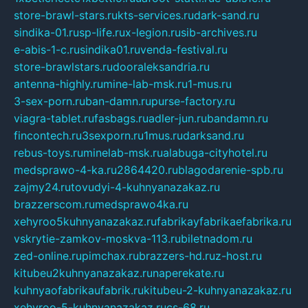
store-brawl-stars.ru
kts-services.ru
dark-sand.ru
sindika-01.ru
sp-life.ru
x-legion.ru
sib-archives.ru
e-abis-1-c.ru
sindika01.ru
venda-festival.ru
store-brawlstars.ru
dooraleksandria.ru
antenna-highly.ru
mine-lab-msk.ru
1-mus.ru
3-sex-porn.ru
ban-damn.ru
purse-factory.ru
viagra-tablet.ru
fasbags.ru
adler-jun.ru
bandamn.ru
fincontech.ru
3sexporn.ru
1mus.ru
darksand.ru
rebus-toys.ru
minelab-msk.ru
alabuga-cityhotel.ru
medsprawo-4-ka.ru
2864420.ru
blagodarenie-spb.ru
zajmy24.ru
tovudyi-4-kuhnyanazakaz.ru
brazzerscom.ru
medsprawo4ka.ru
xehyroo5kuhnyanazakaz.ru
fabrikayfabrikaefabrika.ru
vskrytie-zamkov-moskva-113.ru
biletnadom.ru
zed-online.ru
pimchax.ru
brazzers-hd.ru
z-host.ru
kitubeu2kuhnyanazakaz.ru
naperekate.ru
kuhnyaofabrikaufabrik.ru
kitubeu-2-kuhnyanazakaz.ru
xehyroo-5-kuhnyanazakaz.ru
cs-68.ru