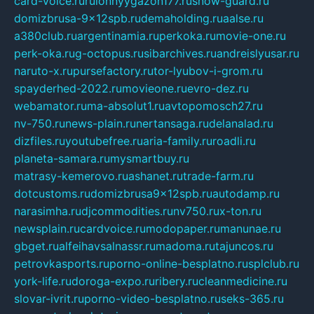
card-voice.ru
rulonnyygazon177.ru
snow-guard.ru
domizbrusa-9x12spb.ru
demaholding.ru
aalse.ru
a380club.ru
argentinamia.ru
perkoka.ru
movie-one.ru
perk-oka.ru
g-octopus.ru
sibarchives.ru
andreislyusar.ru
naruto-x.ru
pursefactory.ru
tor-lyubov-i-grom.ru
spayderhed-2022.ru
movieone.ru
evro-dez.ru
webamator.ru
ma-absolut1.ru
avtopomosch27.ru
nv-750.ru
news-plain.ru
nertansaga.ru
delanalad.ru
dizfiles.ru
youtubefree.ru
aria-family.ru
roadli.ru
planeta-samara.ru
mysmartbuy.ru
matrasy-kemerovo.ru
ashanet.ru
trade-farm.ru
dotcustoms.ru
domizbrusa9x12spb.ru
autodamp.ru
narasimha.ru
djcommodities.ru
nv750.ru
x-ton.ru
newsplain.ru
cardvoice.ru
modopaper.ru
manunae.ru
gbget.ru
alfeihavsalnassr.ru
madoma.ru
tajuncos.ru
petrovkasports.ru
porno-online-besplatno.ru
splclub.ru
york-life.ru
doroga-expo.ru
ribery.ru
cleanmedicine.ru
slovar-ivrit.ru
porno-video-besplatno.ru
seks-365.ru