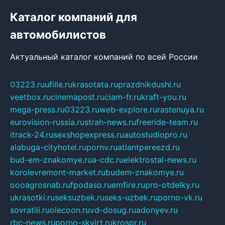
Каталог компаний для
автомобилистов
Актуальный каталог компаний по всей России
03223.ru
ufille.ru
krasotata.ru
prazdnikdushi.ru
veetbox.ru
cinemapost.ru
ciam-fr.ru
kraft-you.ru
mega-press.ru
03223.ru
web-explore.ru
rastenuya.ru
eurovision-russia.ru
strah-news.ru
freeride-team.ru
itrack-24.ru
sexshopexpress.ru
autostudiopro.ru
alabuga-cityhotel.ru
pornv.ru
atlantpereezd.ru
bud-em-znakomye.ru
a-cdc.ru
elektrostal-news.ru
korolevremont-market.ru
budem-znakomye.ru
oooagrosnab.ru
fpodaso.ru
emfire.ru
pro-otdelky.ru
ukrasotki.ru
seksuzbek.ru
seks-uzbek.ru
porno-vk.ru
sovratili.ru
olecoon.ru
vd-dosug.ru
adonyev.ru
rbc-news.ru
porno-skvirt.ru
krospr.ru