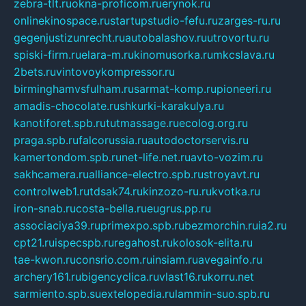
zebra-tlt.ru
okna-proficom.ru
erynok.ru
onlinekinospace.ru
startupstudio-fefu.ru
zarges-ru.ru
gegenjustizunrecht.ru
autobalashov.ru
utrovortu.ru
spiski-firm.ru
elara-m.ru
kinomusorka.ru
mkcslava.ru
2bets.ru
vintovoykompressor.ru
birminghamvsfulham.ru
sarmat-komp.ru
pioneeri.ru
amadis-chocolate.ru
shkurki-karakulya.ru
kanotiforet.spb.ru
tutmassage.ru
ecolog.org.ru
praga.spb.ru
falcorussia.ru
autodoctorservis.ru
kamertondom.spb.ru
net-life.net.ru
avto-vozim.ru
sakhcamera.ru
alliance-electro.spb.ru
stroyavt.ru
controlweb1.ru
tdsak74.ru
kinzozo-ru.ru
kvotka.ru
iron-snab.ru
costa-bella.ru
eugrus.pp.ru
associaciya39.ru
primexpo.spb.ru
bezmorchin.ru
ia2.ru
cpt21.ru
ispecspb.ru
regahost.ru
kolosok-elita.ru
tae-kwon.ru
consrio.com.ru
insiam.ru
avegainfo.ru
archery161.ru
bigencyclica.ru
vlast16.ru
korru.net
sarmiento.spb.su
extelopedia.ru
lammin-suo.spb.ru