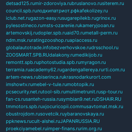
detsad125.ru
mir-zdoroviya.ru
bruslanovo.ru
siterem.ru
council.spb.ru
лодкипатриот.рф
kafekolizey.ru
iclub.net.ru
gazon-easy.ru
sugarepilekb.ru
grinox.ru
pylesostineco.ru
msts-ozarenie.ru
kameryjooan.ru
artemovskij.ru
dopler.spb.ru
aid70.ru
metall-perm.ru
ndm.msk.ru
ratingzooshop.ru
apiaccess.ru
globalautotrade.info
bezverhovskoe.ru
drsschool.ru
ZOOSMART.SPB.RU
dalakony.ru
medikijob.ru
remontt.spb.ru
photostudia.spb.ru
myragon.ru
terramia.ru
academy62.ru
gardengallereya.ru
rti.com.ru
artem-news.ru
biserinca.ru
krasnodarkurort.com
imshowtv.ru
mebel-v-tule.ru
mobtopik.ru
pcsecurity.net.ru
tool-sib.ru
multimetrunit.ru
sp-tour.ru
fan-cs.ru
santeh-russia.ru
symbian9.net.ru
DSHAIR.RU
tmmotors.spb.ru
xjocuricopii.com
musavtomat.msk.ru
obustrojdom.ru
sovetcik.ru
ybaranovskaya.ru
ppknews.ru
cult-alshei.ru
JAPANRUSSIA.RU
proekciyamebel.ru
imper-finans.ru
rim.org.ru