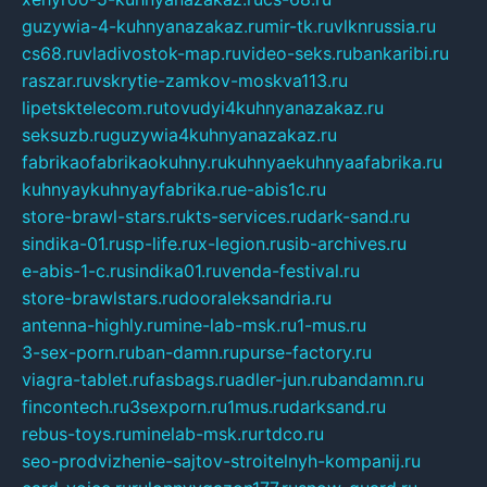
guzywia-4-kuhnyanazakaz.ru
mir-tk.ru
vlknrussia.ru
cs68.ru
vladivostok-map.ru
video-seks.ru
bankaribi.ru
raszar.ru
vskrytie-zamkov-moskva113.ru
lipetsktelecom.ru
tovudyi4kuhnyanazakaz.ru
seksuzb.ru
guzywia4kuhnyanazakaz.ru
fabrikaofabrikaokuhny.ru
kuhnyaekuhnyaafabrika.ru
kuhnyaykuhnyayfabrika.ru
e-abis1c.ru
store-brawl-stars.ru
kts-services.ru
dark-sand.ru
sindika-01.ru
sp-life.ru
x-legion.ru
sib-archives.ru
e-abis-1-c.ru
sindika01.ru
venda-festival.ru
store-brawlstars.ru
dooraleksandria.ru
antenna-highly.ru
mine-lab-msk.ru
1-mus.ru
3-sex-porn.ru
ban-damn.ru
purse-factory.ru
viagra-tablet.ru
fasbags.ru
adler-jun.ru
bandamn.ru
fincontech.ru
3sexporn.ru
1mus.ru
darksand.ru
rebus-toys.ru
minelab-msk.ru
rtdco.ru
seo-prodvizhenie-sajtov-stroitelnyh-kompanij.ru