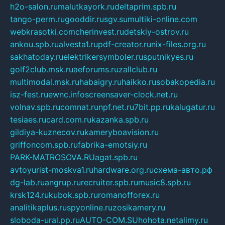
h2o-salon.ru
malutkayork.ru
deltaprim.spb.ru
tango-perm.ru
gooddir.ru
sgv.su
multiki-online.com
webkrasotki.com
cherinvest.ru
detskiy-ostrov.ru
ankou.spb.ru
alvesta1.ru
pdf-creator.ru
nix-files.org.ru
sakhatoday.ru
elektrikersymboler.ru
sputnikyes.ru
golf2club.msk.ru
aeforums.ru
zallclub.ru
multimodal.msk.ru
habaigry.ru
haikko.ru
sobakopedia.ru
isz-fest.ru
ewnc.info
screensaver-clock.net.ru
volnav.spb.ru
comnat.ru
npf.net.ru
7bit.pp.ru
kalugatur.ru
tesiaes.ru
card.com.ru
kazanka.spb.ru
gildiya-kuznecov.ru
kameryboavision.ru
griffoncom.spb.ru
fabrika-emotsiy.ru
PARK-MATROSOVA.RU
agat.spb.ru
avtoyurist-moskva1.ru
hardware.org.ru
схема-авто.рф
dg-lab.ru
angrup.ru
recruiter.spb.ru
music8.spb.ru
krsk124.ru
kubok.spb.ru
romanofforex.ru
analitikaplus.ru
spyonline.ru
zosikamery.ru
sloboda-ural.pp.ru
AUTO-COM.SU
hohota.net
alimy.ru