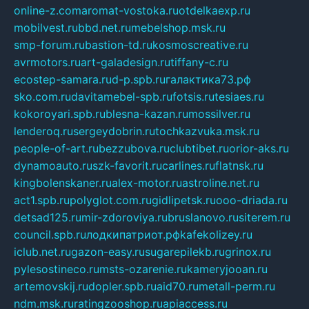
online-z.com
aromat-vostoka.ru
otdelkaexp.ru
mobilvest.ru
bbd.net.ru
mebelshop.msk.ru
smp-forum.ru
bastion-td.ru
kosmoscreative.ru
avrmotors.ru
art-galadesign.ru
tiffany-c.ru
ecostep-samara.ru
d-p.spb.ru
галактика73.рф
sko.com.ru
davitamebel-spb.ru
fotsis.ru
tesiaes.ru
kokoroyari.spb.ru
blesna-kazan.ru
mossilver.ru
lenderoq.ru
sergeydobrin.ru
tochkazvuka.msk.ru
people-of-art.ru
bezzubova.ru
clubtibet.ru
orior-aks.ru
dynamoauto.ru
szk-favorit.ru
carlines.ru
flatnsk.ru
kingbolenskaner.ru
alex-motor.ru
astroline.net.ru
act1.spb.ru
polyglot.com.ru
gidlipetsk.ru
ooo-driada.ru
detsad125.ru
mir-zdoroviya.ru
bruslanovo.ru
siterem.ru
council.spb.ru
лодкипатриот.рф
kafekolizey.ru
iclub.net.ru
gazon-easy.ru
sugarepilekb.ru
grinox.ru
pylesostineco.ru
msts-ozarenie.ru
kameryjooan.ru
artemovskij.ru
dopler.spb.ru
aid70.ru
metall-perm.ru
ndm.msk.ru
ratingzooshop.ru
apiaccess.ru