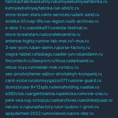
fabrikaofabrikaokuhny.ru
kuhnyaekuhnyaafabrika.ru
kuhnyaykuhnyayfabrika.ru
e-abis1c.ru
store-brawl-stars.ru
kts-services.ru
dark-sand.ru
sindika-01.ru
sp-life.ru
x-legion.ru
sib-archives.ru
e-abis-1-c.ru
sindika01.ru
venda-festival.ru
store-brawlstars.ru
dooraleksandria.ru
antenna-highly.ru
mine-lab-msk.ru
1-mus.ru
3-sex-porn.ru
ban-damn.ru
purse-factory.ru
viagra-tablet.ru
fasbags.ru
adler-jun.ru
bandamn.ru
fincontech.ru
3sexporn.ru
1mus.ru
darksand.ru
rebus-toys.ru
minelab-msk.ru
rtdco.ru
seo-prodvizhenie-sajtov-stroitelnyh-kompanij.ru
card-voice.ru
rulonnyygazon177.ru
snow-guard.ru
domizbrusa-9x12spb.ru
demaholding.ru
aalse.ru
a380club.ru
argentinamia.ru
perkoka.ru
movie-one.ru
perk-oka.ru
g-octopus.ru
sibarchives.ru
andreislyusar.ru
naruto-x.ru
pursefactory.ru
tor-lyubov-i-grom.ru
spayderhed-2022.ru
movieone.ru
evro-dez.ru