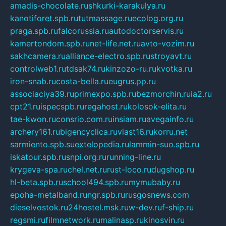
amadis-chocolate.ru
shkurki-karakulya.ru
kanotiforet.spb.ru
tutmassage.ru
ecolog.org.ru
praga.spb.ru
falcorussia.ru
autodoctorservis.ru
kamertondom.spb.ru
net-life.net.ru
avto-vozim.ru
sakhcamera.ru
alliance-electro.spb.ru
stroyavt.ru
controlweb1.ru
tdsak74.ru
kinzozo-ru.ru
kvotka.ru
iron-snab.ru
costa-bella.ru
eugrus.pp.ru
associaciya39.ru
primexpo.spb.ru
bezmorchin.ru
ia2.ru
cpt21.ru
ispecspb.ru
regahost.ru
kolosok-elita.ru
tae-kwon.ru
consrio.com.ru
insiam.ru
avegainfo.ru
archery161.ru
bigencyclica.ru
vlast16.ru
korru.net
sarmiento.spb.su
extelopedia.ru
lammin-suo.spb.ru
iskatour.spb.ru
snpi.org.ru
running-line.ru
krygeva-spa.ru
chel.net.ru
rust-loco.ru
dugshop.ru
hl-beta.spb.ru
school494.spb.ru
mymubaby.ru
epoha-metalband.ru
ngr.spb.ru
rusgosnews.com
dieselvostok.ru
24hostel.msk.ru
w-dev.ru
f-ship.ru
regsmi.ru
filmnetwork.ru
malinasp.ru
kinosvin.ru