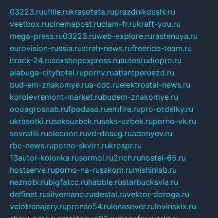
03223.ru
ufille.ru
krasotata.ru
prazdnikdushi.ru
veetbox.ru
cinemapost.ru
ciam-fr.ru
kraft-you.ru
mega-press.ru
03223.ru
web-explore.ru
rastenuya.ru
eurovision-russia.ru
strah-news.ru
freeride-team.ru
itrack-24.ru
sexshopexpress.ru
autostudiopro.ru
alabuga-cityhotel.ru
pornv.ru
atlantpereezd.ru
bud-em-znakomye.ru
a-cdc.ru
elektrostal-news.ru
korolevremont-market.ru
budem-znakomye.ru
oooagrosnab.ru
fpodaso.ru
emfire.ru
pro-otdelky.ru
ukrasotki.ru
seksuzbek.ru
seks-uzbek.ru
porno-vk.ru
sovratili.ru
olecoon.ru
vd-dosug.ru
adonyev.ru
rbc-news.ru
porno-skvirt.ru
krospr.ru
13autor-kolonka.ru
sormol.ru
2rich.ru
hostel-65.ru
hostserve.ru
porno-na-russkom.ru
mishinlab.ru
neznobi.ru
bigfatcc.ru
habble.ru
starbucksvia.ru
delfinet.ru
silvernano.ru
elestal.ru
vektor-doroga.ru
velotrenajery.ru
pronso54.ru
lenasever.ru
lovinskix.ru