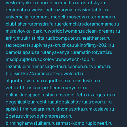
veslo-i-yakor.ru
borodino-media.ru
rostotsky.ru
regionufa.ru
weiss-bet.ru
zaryna.ru
casinotablet.ru
universalia.ru
remont-mebeli-moscow.ru
termomur.ru
clubfisher.ru
remstirufa.ru
erdamchi.ru
doramamama.ru
muraviovka-park.ru
worldofwoman.ru
clean-dreams.ru
arkrym.ru
kristinita.ru
dircomputer.ru
healthenter.ru
textexperts.ru
pivnaya-kruzhka.ru
kinofilmy-2021.ru
demolalapaluza.ru
tanyavanya.ru
remstir-tolyatti.ru
msdip.ru
jdol.ru
sokolovr.ru
newtech-spb.ru
rezemkleim.ru
massage-tai.ru
seonub.ru
zvonitut.ru
biolisichka24.ru
mncraft-download.ru
algoritm-sistema.ru
godflesh.ru
ru-industria.ru
zebra-tlt.ru
okna-proficom.ru
erynok.ru
onlinekinospace.ru
startupstudio-fefu.ru
zarges-ru.ru
gegenjustizunrecht.ru
autobalashov.ru
utrovortu.ru
spiski-firm.ru
elara-m.ru
kinomusorka.ru
mkcslava.ru
2bets.ru
vintovoykompressor.ru
birminghamvsfulham.ru
sarmat-komp.ru
pioneeri.ru