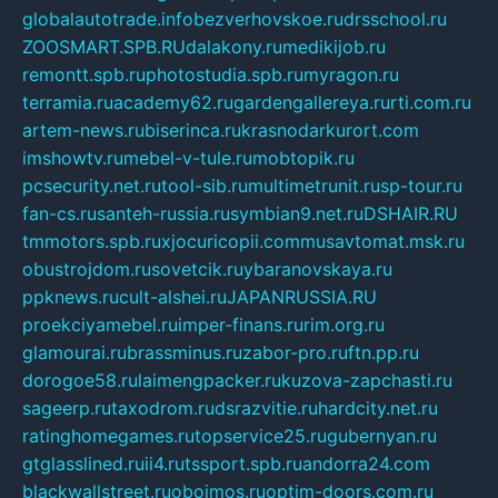
globalautotrade.info
bezverhovskoe.ru
drsschool.ru
ZOOSMART.SPB.RU
dalakony.ru
medikijob.ru
remontt.spb.ru
photostudia.spb.ru
myragon.ru
terramia.ru
academy62.ru
gardengallereya.ru
rti.com.ru
artem-news.ru
biserinca.ru
krasnodarkurort.com
imshowtv.ru
mebel-v-tule.ru
mobtopik.ru
pcsecurity.net.ru
tool-sib.ru
multimetrunit.ru
sp-tour.ru
fan-cs.ru
santeh-russia.ru
symbian9.net.ru
DSHAIR.RU
tmmotors.spb.ru
xjocuricopii.com
musavtomat.msk.ru
obustrojdom.ru
sovetcik.ru
ybaranovskaya.ru
ppknews.ru
cult-alshei.ru
JAPANRUSSIA.RU
proekciyamebel.ru
imper-finans.ru
rim.org.ru
glamourai.ru
brassminus.ru
zabor-pro.ru
ftn.pp.ru
dorogoe58.ru
laimengpacker.ru
kuzova-zapchasti.ru
sageerp.ru
taxodrom.ru
dsrazvitie.ru
hardcity.net.ru
ratinghomegames.ru
topservice25.ru
gubernyan.ru
gtglasslined.ru
ii4.ru
tssport.spb.ru
andorra24.com
blackwallstreet.ru
oboimos.ru
optim-doors.com.ru