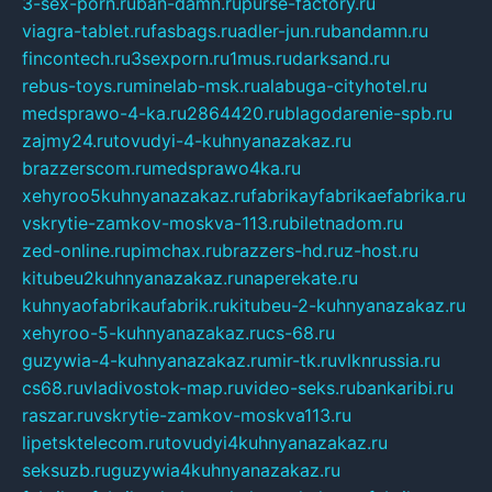
3-sex-porn.ru
ban-damn.ru
purse-factory.ru
viagra-tablet.ru
fasbags.ru
adler-jun.ru
bandamn.ru
fincontech.ru
3sexporn.ru
1mus.ru
darksand.ru
rebus-toys.ru
minelab-msk.ru
alabuga-cityhotel.ru
medsprawo-4-ka.ru
2864420.ru
blagodarenie-spb.ru
zajmy24.ru
tovudyi-4-kuhnyanazakaz.ru
brazzerscom.ru
medsprawo4ka.ru
xehyroo5kuhnyanazakaz.ru
fabrikayfabrikaefabrika.ru
vskrytie-zamkov-moskva-113.ru
biletnadom.ru
zed-online.ru
pimchax.ru
brazzers-hd.ru
z-host.ru
kitubeu2kuhnyanazakaz.ru
naperekate.ru
kuhnyaofabrikaufabrik.ru
kitubeu-2-kuhnyanazakaz.ru
xehyroo-5-kuhnyanazakaz.ru
cs-68.ru
guzywia-4-kuhnyanazakaz.ru
mir-tk.ru
vlknrussia.ru
cs68.ru
vladivostok-map.ru
video-seks.ru
bankaribi.ru
raszar.ru
vskrytie-zamkov-moskva113.ru
lipetsktelecom.ru
tovudyi4kuhnyanazakaz.ru
seksuzb.ru
guzywia4kuhnyanazakaz.ru