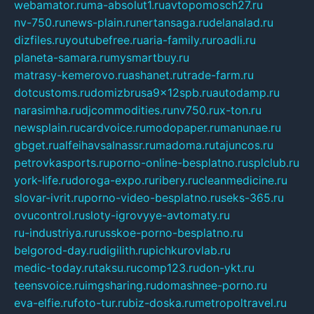
webamator.ru
ma-absolut1.ru
avtopomosch27.ru
nv-750.ru
news-plain.ru
nertansaga.ru
delanalad.ru
dizfiles.ru
youtubefree.ru
aria-family.ru
roadli.ru
planeta-samara.ru
mysmartbuy.ru
matrasy-kemerovo.ru
ashanet.ru
trade-farm.ru
dotcustoms.ru
domizbrusa9x12spb.ru
autodamp.ru
narasimha.ru
djcommodities.ru
nv750.ru
x-ton.ru
newsplain.ru
cardvoice.ru
modopaper.ru
manunae.ru
gbget.ru
alfeihavsalnassr.ru
madoma.ru
tajuncos.ru
petrovkasports.ru
porno-online-besplatno.ru
splclub.ru
york-life.ru
doroga-expo.ru
ribery.ru
cleanmedicine.ru
slovar-ivrit.ru
porno-video-besplatno.ru
seks-365.ru
ovucontrol.ru
sloty-igrovyye-avtomaty.ru
ru-industriya.ru
russkoe-porno-besplatno.ru
belgorod-day.ru
digilith.ru
pichkurovlab.ru
medic-today.ru
taksu.ru
comp123.ru
don-ykt.ru
teensvoice.ru
imgsharing.ru
domashnee-porno.ru
eva-elfie.ru
foto-tur.ru
biz-doska.ru
metropoltravel.ru