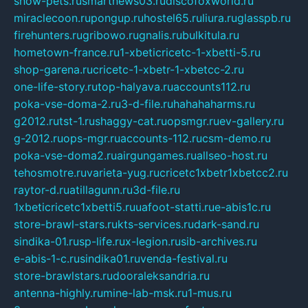
show-pets.ru
smartnews03.ru
discofoxworld.ru
miraclecoon.ru
pongup.ru
hostel65.ru
liura.ru
glasspb.ru
firehunters.ru
gribowo.ru
gnalis.ru
bulkitula.ru
hometown-france.ru
1-xbeticricetc-1-xbetti-5.ru
shop-garena.ru
cricetc-1-xbetr-1-xbetcc-2.ru
one-life-story.ru
top-halyava.ru
accounts112.ru
poka-vse-doma-2.ru
3-d-file.ru
hahahaharms.ru
g2012.ru
tst-1.ru
shaggy-cat.ru
opsmgr.ru
ev-gallery.ru
g-2012.ru
ops-mgr.ru
accounts-112.ru
csm-demo.ru
poka-vse-doma2.ru
airgungames.ru
allseo-host.ru
tehosmotre.ru
varieta-yug.ru
cricetc1xbetr1xbetcc2.ru
raytor-d.ru
atillagunn.ru
3d-file.ru
1xbeticricetc1xbetti5.ru
uafoot-statti.ru
e-abis1c.ru
store-brawl-stars.ru
kts-services.ru
dark-sand.ru
sindika-01.ru
sp-life.ru
x-legion.ru
sib-archives.ru
e-abis-1-c.ru
sindika01.ru
venda-festival.ru
store-brawlstars.ru
dooraleksandria.ru
antenna-highly.ru
mine-lab-msk.ru
1-mus.ru