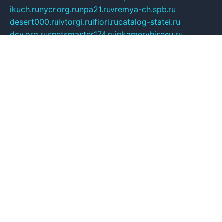
ikuch.ru
nycr.org.ru
npa21.ru
vremya-ch.spb.ru
desert000.ru
ivtorgi.ru
ifiori.ru
catalog-statei.ru
dcv.org.ru
spetsmaster174.ru
ipkameryhiseeu.ru
dum26.ru
ruspol.spb.ru
fr-opendp.ru
kam-solnyshko.ru
cheyenne-arapaho.ru
sevzapmetal.spb.ru
ted-lapidus.spb.ru
parasite-eliminator.ru
sigma-complete.ru
modernworld.ru
dama-moda.ru
eholot-group.ru
sk-nvkz.ru
DRONGOLD.RU
democratia2.ru
i-farmer.ru
mass-sport.org
jablonex.spb.ru
bookmess.ru
linkword.ru
refineua.com.ru
cs-spec.net.ru
altay-mebel.ru
DNK-THEATRE.RU
mechaniks.spb.ru
ipcamtechage.ru
skosta.ru
a-sun.ru
stroy-ldsp.ru
snowlands.org.ru
childrensshoes.ru
mrlizzy.ru
mebelsofiakrd.ru
bulizhenko.ru
rumantick.net.ru
mtszerno.ru
daily-fishing.ru
glushiteli-v-spb.ru
megasat.org.ru
localization.net.ru
flyingfish.pp.ru
ds5teremok.ru
aclib.spb.ru
komissionka30.ru
mag-profit.ru