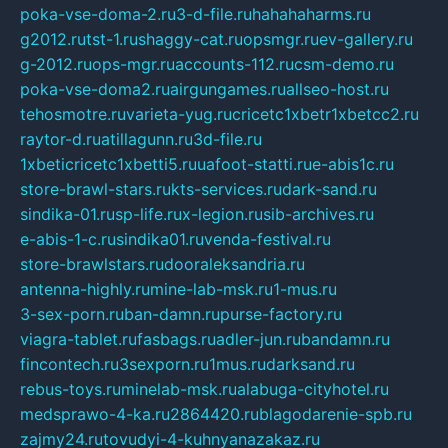
poka-vse-doma-2.ru
3-d-file.ru
hahahaharms.ru
g2012.ru
tst-1.ru
shaggy-cat.ru
opsmgr.ru
ev-gallery.ru
g-2012.ru
ops-mgr.ru
accounts-112.ru
csm-demo.ru
poka-vse-doma2.ru
airgungames.ru
allseo-host.ru
tehosmotre.ru
varieta-yug.ru
cricetc1xbetr1xbetcc2.ru
raytor-d.ru
atillagunn.ru
3d-file.ru
1xbeticricetc1xbetti5.ru
uafoot-statti.ru
e-abis1c.ru
store-brawl-stars.ru
kts-services.ru
dark-sand.ru
sindika-01.ru
sp-life.ru
x-legion.ru
sib-archives.ru
e-abis-1-c.ru
sindika01.ru
venda-festival.ru
store-brawlstars.ru
dooraleksandria.ru
antenna-highly.ru
mine-lab-msk.ru
1-mus.ru
3-sex-porn.ru
ban-damn.ru
purse-factory.ru
viagra-tablet.ru
fasbags.ru
adler-jun.ru
bandamn.ru
fincontech.ru
3sexporn.ru
1mus.ru
darksand.ru
rebus-toys.ru
minelab-msk.ru
alabuga-cityhotel.ru
medsprawo-4-ka.ru
2864420.ru
blagodarenie-spb.ru
zajmy24.ru
tovudyi-4-kuhnyanazakaz.ru