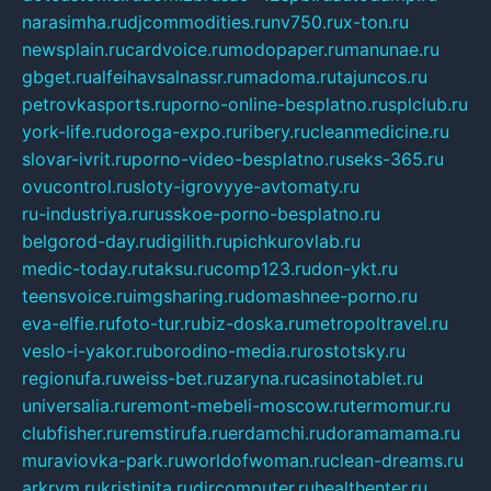
narasimha.ru
djcommodities.ru
nv750.ru
x-ton.ru
newsplain.ru
cardvoice.ru
modopaper.ru
manunae.ru
gbget.ru
alfeihavsalnassr.ru
madoma.ru
tajuncos.ru
petrovkasports.ru
porno-online-besplatno.ru
splclub.ru
york-life.ru
doroga-expo.ru
ribery.ru
cleanmedicine.ru
slovar-ivrit.ru
porno-video-besplatno.ru
seks-365.ru
ovucontrol.ru
sloty-igrovyye-avtomaty.ru
ru-industriya.ru
russkoe-porno-besplatno.ru
belgorod-day.ru
digilith.ru
pichkurovlab.ru
medic-today.ru
taksu.ru
comp123.ru
don-ykt.ru
teensvoice.ru
imgsharing.ru
domashnee-porno.ru
eva-elfie.ru
foto-tur.ru
biz-doska.ru
metropoltravel.ru
veslo-i-yakor.ru
borodino-media.ru
rostotsky.ru
regionufa.ru
weiss-bet.ru
zaryna.ru
casinotablet.ru
universalia.ru
remont-mebeli-moscow.ru
termomur.ru
clubfisher.ru
remstirufa.ru
erdamchi.ru
doramamama.ru
muraviovka-park.ru
worldofwoman.ru
clean-dreams.ru
arkrym.ru
kristinita.ru
dircomputer.ru
healthenter.ru