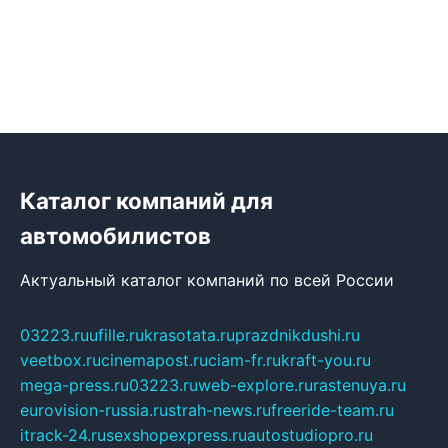
Каталог компаний для
автомобилистов
Актуальный каталог компаний по всей России
03223.ru
ufille.ru
krasotata.ru
prazdnikdushi.ru
veetbox.ru
cinemapost.ru
ciam-fr.ru
kraft-you.ru
mega-press.ru
03223.ru
web-explore.ru
rastenuya.ru
eurovision-russia.ru
strah-news.ru
freeride-team.ru
itrack-24.ru
sexshopexpress.ru
autostudiopro.ru