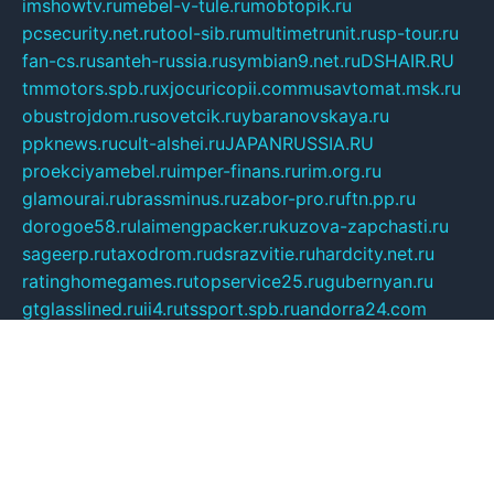
imshowtv.ru
mebel-v-tule.ru
mobtopik.ru
pcsecurity.net.ru
tool-sib.ru
multimetrunit.ru
sp-tour.ru
fan-cs.ru
santeh-russia.ru
symbian9.net.ru
DSHAIR.RU
tmmotors.spb.ru
xjocuricopii.com
musavtomat.msk.ru
obustrojdom.ru
sovetcik.ru
ybaranovskaya.ru
ppknews.ru
cult-alshei.ru
JAPANRUSSIA.RU
proekciyamebel.ru
imper-finans.ru
rim.org.ru
glamourai.ru
brassminus.ru
zabor-pro.ru
ftn.pp.ru
dorogoe58.ru
laimengpacker.ru
kuzova-zapchasti.ru
sageerp.ru
taxodrom.ru
dsrazvitie.ru
hardcity.net.ru
ratinghomegames.ru
topservice25.ru
gubernyan.ru
gtglasslined.ru
ii4.ru
tssport.spb.ru
andorra24.com
blackwallstreet.ru
oboimos.ru
optim-doors.com.ru
ikuch.ru
nycr.org.ru
npa21.ru
vremya-ch.spb.ru
desert000.ru
ivtorgi.ru
ifiori.ru
catalog-statei.ru
dcv.org.ru
spetsmaster174.ru
ipkameryhiseeu.ru
dum26.ru
ruspol.spb.ru
fr-opendp.ru
kam-solnyshko.ru
cheyenne-arapaho.ru
sevzapmetal.spb.ru