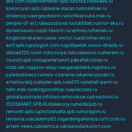
sko.com.ru
davitamebel-spb.ru
fotsis.ru
tesiaes.ru
kokoroyari.spb.ru
blesna-kazan.ru
mossilver.ru
lenderoq.ru
sergeydobrin.ru
tochkazvuka.msk.ru
people-of-art.ru
bezzubova.ru
clubtibet.ru
orior-aks.ru
dynamoauto.ru
szk-favorit.ru
carlines.ru
flatnsk.ru
kingbolenskaner.ru
alex-motor.ru
astroline.net.ru
act1.spb.ru
polyglot.com.ru
gidlipetsk.ru
ooo-driada.ru
detsad125.ru
mir-zdoroviya.ru
bruslanovo.ru
siterem.ru
council.spb.ru
лодкипатриот.рф
kafekolizey.ru
iclub.net.ru
gazon-easy.ru
sugarepilekb.ru
grinox.ru
pylesostineco.ru
msts-ozarenie.ru
kameryjooan.ru
artemovskij.ru
dopler.spb.ru
aid70.ru
metall-perm.ru
ndm.msk.ru
ratingzooshop.ru
apiaccess.ru
globalautotrade.info
bezverhovskoe.ru
drsschool.ru
ZOOSMART.SPB.RU
dalakony.ru
medikijob.ru
remontt.spb.ru
photostudia.spb.ru
myragon.ru
terramia.ru
academy62.ru
gardengallereya.ru
rti.com.ru
artem-news.ru
biserinca.ru
krasnodarkurort.com