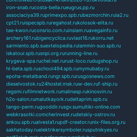
iron-snab.ru
costa-bella.ru
eugrus.pp.ru
associaciya39.ru
primexpo.spb.ru
bezmorchin.ru
ia2.ru
cpt21.ru
ispecspb.ru
regahost.ru
kolosok-elita.ru
tae-kwon.ru
consrio.com.ru
insiam.ru
avegainfo.ru
archery161.ru
bigencyclica.ru
vlast16.ru
korru.net
sarmiento.spb.su
extelopedia.ru
lammin-suo.spb.ru
iskatour.spb.ru
snpi.org.ru
running-line.ru
krygeva-spa.ru
chel.net.ru
rust-loco.ru
dugshop.ru
hl-beta.spb.ru
school494.spb.ru
mymubaby.ru
epoha-metalband.ru
ngr.spb.ru
rusgosnews.com
dieselvostok.ru
24hostel.msk.ru
w-dev.ru
f-ship.ru
regsmi.ru
filmnetwork.ru
malinasp.ru
kinosvin.ru
h2o-salon.ru
malutkayork.ru
deltaprim.spb.ru
tango-perm.ru
gooddir.ru
sgv.su
multiki-online.com
webkrasotki.com
cherinvest.ru
detskiy-ostrov.ru
ankou.spb.ru
alvesta1.ru
pdf-creator.ru
nix-files.org.ru
sakhatoday.ru
elektrikersymboler.ru
sputnikyes.ru