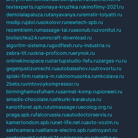
textexperts.ru
pivnaya-kruzhka.ru
kinofilmy-2021.ru
demolalapaluza.ru
tanyavanya.ru
remstir-tolyatti.ru
msdip.ru
jdol.ru
sokolovr.ru
newtech-spb.ru
rezemkleim.ru
massage-tai.ru
seonub.ru
zvonitut.ru
biolisichka24.ru
mncraft-download.ru
algoritm-sistema.ru
godflesh.ru
ru-industria.ru
zebra-tlt.ru
okna-proficom.ru
erynok.ru
onlinekinospace.ru
startupstudio-fefu.ru
zarges-ru.ru
gegenjustizunrecht.ru
autobalashov.ru
utrovortu.ru
spiski-firm.ru
elara-m.ru
kinomusorka.ru
mkcslava.ru
2bets.ru
vintovoykompressor.ru
birminghamvsfulham.ru
sarmat-komp.ru
pioneeri.ru
amadis-chocolate.ru
shkurki-karakulya.ru
kanotiforet.spb.ru
tutmassage.ru
ecolog.org.ru
praga.spb.ru
falcorussia.ru
autodoctorservis.ru
kamertondom.spb.ru
net-life.net.ru
avto-vozim.ru
sakhcamera.ru
alliance-electro.spb.ru
stroyavt.ru
controlweb1.ru
tdsak74.ru
kinzozo-ru.ru
kvotka.ru