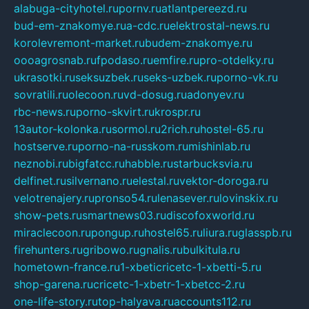
alabuga-cityhotel.ru
pornv.ru
atlantpereezd.ru
bud-em-znakomye.ru
a-cdc.ru
elektrostal-news.ru
korolevremont-market.ru
budem-znakomye.ru
oooagrosnab.ru
fpodaso.ru
emfire.ru
pro-otdelky.ru
ukrasotki.ru
seksuzbek.ru
seks-uzbek.ru
porno-vk.ru
sovratili.ru
olecoon.ru
vd-dosug.ru
adonyev.ru
rbc-news.ru
porno-skvirt.ru
krospr.ru
13autor-kolonka.ru
sormol.ru
2rich.ru
hostel-65.ru
hostserve.ru
porno-na-russkom.ru
mishinlab.ru
neznobi.ru
bigfatcc.ru
habble.ru
starbucksvia.ru
delfinet.ru
silvernano.ru
elestal.ru
vektor-doroga.ru
velotrenajery.ru
pronso54.ru
lenasever.ru
lovinskix.ru
show-pets.ru
smartnews03.ru
discofoxworld.ru
miraclecoon.ru
pongup.ru
hostel65.ru
liura.ru
glasspb.ru
firehunters.ru
gribowo.ru
gnalis.ru
bulkitula.ru
hometown-france.ru
1-xbeticricetc-1-xbetti-5.ru
shop-garena.ru
cricetc-1-xbetr-1-xbetcc-2.ru
one-life-story.ru
top-halyava.ru
accounts112.ru