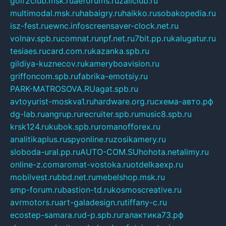
golf2club.msk.ru
aeforums.ru
zallclub.ru
multimodal.msk.ru
habaigry.ru
haikko.ru
sobakopedia.ru
isz-fest.ru
ewnc.info
screensaver-clock.net.ru
volnav.spb.ru
comnat.ru
npf.net.ru
7bit.pp.ru
kalugatur.ru
tesiaes.ru
card.com.ru
kazanka.spb.ru
gildiya-kuznecov.ru
kameryboavision.ru
griffoncom.spb.ru
fabrika-emotsiy.ru
PARK-MATROSOVA.RU
agat.spb.ru
avtoyurist-moskva1.ru
hardware.org.ru
схема-авто.рф
dg-lab.ru
angrup.ru
recruiter.spb.ru
music8.spb.ru
krsk124.ru
kubok.spb.ru
romanofforex.ru
analitikaplus.ru
spyonline.ru
zosikamery.ru
sloboda-ural.pp.ru
AUTO-COM.SU
hohota.net
alimy.ru
online-z.com
aromat-vostoka.ru
otdelkaexp.ru
mobilvest.ru
bbd.net.ru
mebelshop.msk.ru
smp-forum.ru
bastion-td.ru
kosmoscreative.ru
avrmotors.ru
art-galadesign.ru
tiffany-c.ru
ecostep-samara.ru
d-p.spb.ru
галактика73.рф