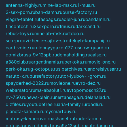
antenna-highly.ru
mine-lab-msk.ru
1-mus.ru
3-sex-porn.ru
ban-damn.ru
purse-factory.ru
viagra-tablet.ru
fasbags.ru
adler-jun.ru
bandamn.ru
fincontech.ru
3sexporn.ru
1mus.ru
darksand.ru
rebus-toys.ru
minelab-msk.ru
rtdco.ru
seo-prodvizhenie-sajtov-stroitelnyh-kompanij.ru
card-voice.ru
rulonnyygazon177.ru
snow-guard.ru
domizbrusa-9x12spb.ru
demaholding.ru
aalse.ru
a380club.ru
argentinamia.ru
perkoka.ru
movie-one.ru
perk-oka.ru
g-octopus.ru
sibarchives.ru
andreislyusar.ru
naruto-x.ru
pursefactory.ru
tor-lyubov-i-grom.ru
spayderhed-2022.ru
movieone.ru
evro-dez.ru
webamator.ru
ma-absolut1.ru
avtopomosch27.ru
nv-750.ru
news-plain.ru
nertansaga.ru
delanalad.ru
dizfiles.ru
youtubefree.ru
aria-family.ru
roadli.ru
planeta-samara.ru
mysmartbuy.ru
matrasy-kemerovo.ru
ashanet.ru
trade-farm.ru
dotcustoms.ru
domizbrusa9x12spb.ru
autodamp.ru