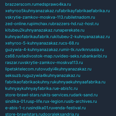
brazzerscom.ru
medsprawo4ka.ru
xehyroo5kuhnyanazakaz.ru
fabrikayfabrikaefabrika.ru
vskrytie-zamkov-moskva-113.ru
biletnadom.ru
zed-online.ru
pimchax.ru
brazzers-hd.ru
z-host.ru
kitubeu2kuhnyanazakaz.ru
naperekate.ru
kuhnyaofabrikaufabrik.ru
kitubeu-2-kuhnyanazakaz.ru
xehyroo-5-kuhnyanazakaz.ru
cs-68.ru
guzywia-4-kuhnyanazakaz.ru
mir-tk.ru
vlknrussia.ru
cs68.ru
vladivostok-map.ru
video-seks.ru
bankaribi.ru
raszar.ru
vskrytie-zamkov-moskva113.ru
lipetsktelecom.ru
tovudyi4kuhnyanazakaz.ru
seksuzb.ru
guzywia4kuhnyanazakaz.ru
fabrikaofabrikaokuhny.ru
kuhnyaekuhnyaafabrika.ru
kuhnyaykuhnyayfabrika.ru
e-abis1c.ru
store-brawl-stars.ru
kts-services.ru
dark-sand.ru
sindika-01.ru
sp-life.ru
x-legion.ru
sib-archives.ru
e-abis-1-c.ru
sindika01.ru
venda-festival.ru
store-brawlstars.ru
dooraleksandria.ru