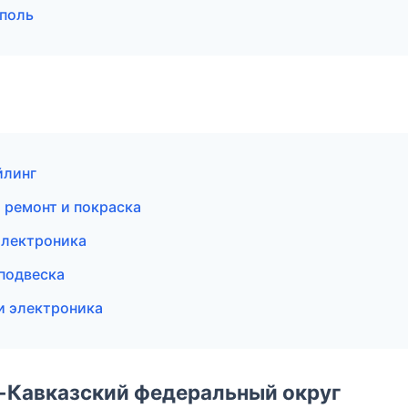
ополь
йлинг
й ремонт и покраска
электроника
 подвеска
и электроника
о-Кавказский федеральный округ