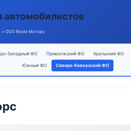
я автомобилистов
г
» ООО Route Моторс
ро-Западный ФО
Приволжский ФО
Уральский ФО
Южный ФО
Северо-Кавказский ФО
орс