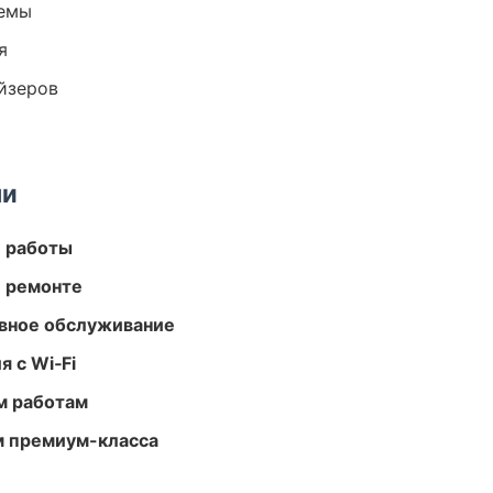
темы
я
йзеров
ми
е работы
и ремонте
вное обслуживание
 с Wi‑Fi
м работам
м премиум-класса