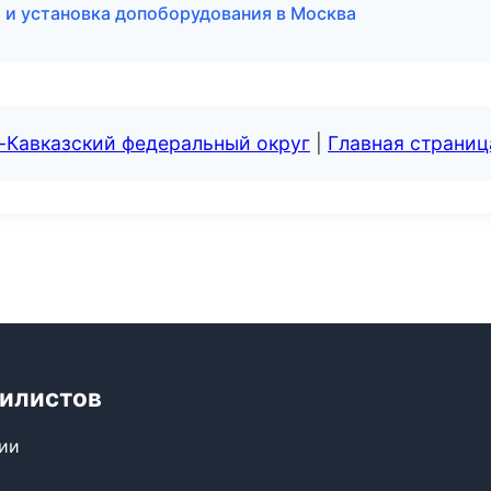
 и установка допоборудования в Москва
-Кавказский федеральный округ
|
Главная страниц
билистов
сии