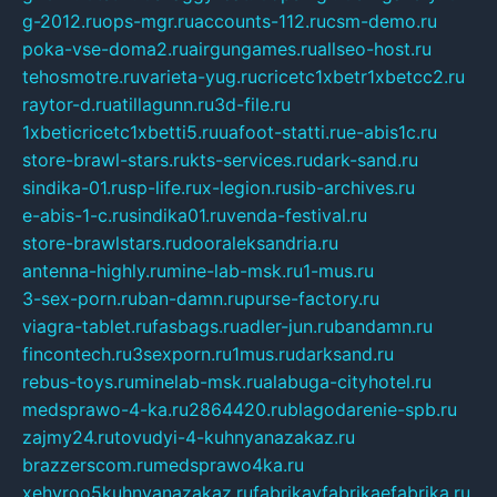
g-2012.ru
ops-mgr.ru
accounts-112.ru
csm-demo.ru
poka-vse-doma2.ru
airgungames.ru
allseo-host.ru
tehosmotre.ru
varieta-yug.ru
cricetc1xbetr1xbetcc2.ru
raytor-d.ru
atillagunn.ru
3d-file.ru
1xbeticricetc1xbetti5.ru
uafoot-statti.ru
e-abis1c.ru
store-brawl-stars.ru
kts-services.ru
dark-sand.ru
sindika-01.ru
sp-life.ru
x-legion.ru
sib-archives.ru
e-abis-1-c.ru
sindika01.ru
venda-festival.ru
store-brawlstars.ru
dooraleksandria.ru
antenna-highly.ru
mine-lab-msk.ru
1-mus.ru
3-sex-porn.ru
ban-damn.ru
purse-factory.ru
viagra-tablet.ru
fasbags.ru
adler-jun.ru
bandamn.ru
fincontech.ru
3sexporn.ru
1mus.ru
darksand.ru
rebus-toys.ru
minelab-msk.ru
alabuga-cityhotel.ru
medsprawo-4-ka.ru
2864420.ru
blagodarenie-spb.ru
zajmy24.ru
tovudyi-4-kuhnyanazakaz.ru
brazzerscom.ru
medsprawo4ka.ru
xehyroo5kuhnyanazakaz.ru
fabrikayfabrikaefabrika.ru