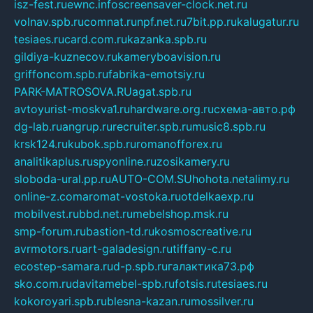
isz-fest.ru
ewnc.info
screensaver-clock.net.ru
volnav.spb.ru
comnat.ru
npf.net.ru
7bit.pp.ru
kalugatur.ru
tesiaes.ru
card.com.ru
kazanka.spb.ru
gildiya-kuznecov.ru
kameryboavision.ru
griffoncom.spb.ru
fabrika-emotsiy.ru
PARK-MATROSOVA.RU
agat.spb.ru
avtoyurist-moskva1.ru
hardware.org.ru
схема-авто.рф
dg-lab.ru
angrup.ru
recruiter.spb.ru
music8.spb.ru
krsk124.ru
kubok.spb.ru
romanofforex.ru
analitikaplus.ru
spyonline.ru
zosikamery.ru
sloboda-ural.pp.ru
AUTO-COM.SU
hohota.net
alimy.ru
online-z.com
aromat-vostoka.ru
otdelkaexp.ru
mobilvest.ru
bbd.net.ru
mebelshop.msk.ru
smp-forum.ru
bastion-td.ru
kosmoscreative.ru
avrmotors.ru
art-galadesign.ru
tiffany-c.ru
ecostep-samara.ru
d-p.spb.ru
галактика73.рф
sko.com.ru
davitamebel-spb.ru
fotsis.ru
tesiaes.ru
kokoroyari.spb.ru
blesna-kazan.ru
mossilver.ru