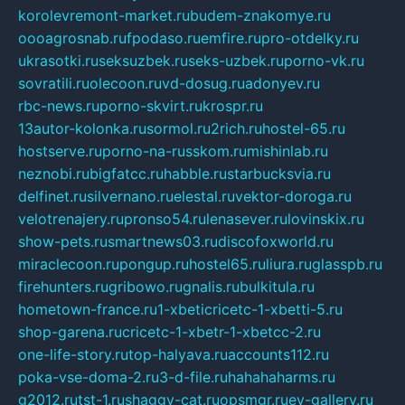
korolevremont-market.ru
budem-znakomye.ru
oooagrosnab.ru
fpodaso.ru
emfire.ru
pro-otdelky.ru
ukrasotki.ru
seksuzbek.ru
seks-uzbek.ru
porno-vk.ru
sovratili.ru
olecoon.ru
vd-dosug.ru
adonyev.ru
rbc-news.ru
porno-skvirt.ru
krospr.ru
13autor-kolonka.ru
sormol.ru
2rich.ru
hostel-65.ru
hostserve.ru
porno-na-russkom.ru
mishinlab.ru
neznobi.ru
bigfatcc.ru
habble.ru
starbucksvia.ru
delfinet.ru
silvernano.ru
elestal.ru
vektor-doroga.ru
velotrenajery.ru
pronso54.ru
lenasever.ru
lovinskix.ru
show-pets.ru
smartnews03.ru
discofoxworld.ru
miraclecoon.ru
pongup.ru
hostel65.ru
liura.ru
glasspb.ru
firehunters.ru
gribowo.ru
gnalis.ru
bulkitula.ru
hometown-france.ru
1-xbeticricetc-1-xbetti-5.ru
shop-garena.ru
cricetc-1-xbetr-1-xbetcc-2.ru
one-life-story.ru
top-halyava.ru
accounts112.ru
poka-vse-doma-2.ru
3-d-file.ru
hahahaharms.ru
g2012.ru
tst-1.ru
shaggy-cat.ru
opsmgr.ru
ev-gallery.ru