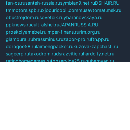
fan-cs.ru
santeh-russia.ru
symbian9.net.ru
DSHAIR.RU
tmmotors.spb.ru
xjocuricopii.com
musavtomat.msk.ru
obustrojdom.ru
sovetcik.ru
ybaranovskaya.ru
ppknews.ru
cult-alshei.ru
JAPANRUSSIA.RU
proekciyamebel.ru
imper-finans.ru
rim.org.ru
glamourai.ru
brassminus.ru
zabor-pro.ru
ftn.pp.ru
dorogoe58.ru
laimengpacker.ru
kuzova-zapchasti.ru
sageerp.ru
taxodrom.ru
dsrazvitie.ru
hardcity.net.ru
ratinghomegames.ru
topservice25.ru
gubernyan.ru
gtglasslined.ru
ii4.ru
tssport.spb.ru
andorra24.com
blackwallstreet.ru
oboimos.ru
optim-doors.com.ru
ikuch.ru
nycr.org.ru
npa21.ru
vremya-ch.spb.ru
desert000.ru
ivtorgi.ru
ifiori.ru
catalog-statei.ru
dcv.org.ru
spetsmaster174.ru
ipkameryhiseeu.ru
dum26.ru
ruspol.spb.ru
fr-opendp.ru
kam-solnyshko.ru
cheyenne-arapaho.ru
sevzapmetal.spb.ru
ted-lapidus.spb.ru
parasite-eliminator.ru
sigma-complete.ru
modernworld.ru
dama-moda.ru