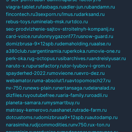
viagra-tablet.ru
fasbags.ru
adler-jun.ru
bandamn.ru
fincontech.ru
3sexporn.ru
1mus.ru
darksand.ru
rebus-toys.ru
minelab-msk.ru
rtdco.ru
seo-prodvizhenie-sajtov-stroitelnyh-kompanij.ru
card-voice.ru
rulonnyygazon177.ru
snow-guard.ru
domizbrusa-9x12spb.ru
demaholding.ru
aalse.ru
a380club.ru
argentinamia.ru
perkoka.ru
movie-one.ru
perk-oka.ru
g-octopus.ru
sibarchives.ru
andreislyusar.ru
naruto-x.ru
pursefactory.ru
tor-lyubov-i-grom.ru
spayderhed-2022.ru
movieone.ru
evro-dez.ru
webamator.ru
ma-absolut1.ru
avtopomosch27.ru
nv-750.ru
news-plain.ru
nertansaga.ru
delanalad.ru
dizfiles.ru
youtubefree.ru
aria-family.ru
roadli.ru
planeta-samara.ru
mysmartbuy.ru
matrasy-kemerovo.ru
ashanet.ru
trade-farm.ru
dotcustoms.ru
domizbrusa9x12spb.ru
autodamp.ru
narasimha.ru
djcommodities.ru
nv750.ru
x-ton.ru
newsplain.ru
cardvoice.ru
modopaper.ru
manunae.ru