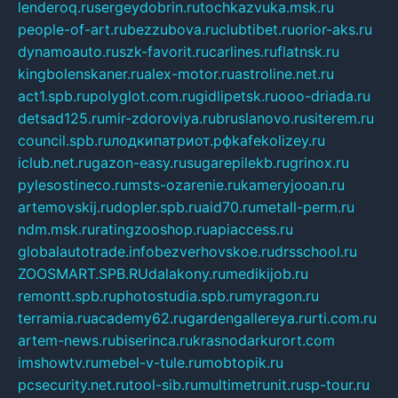
lenderoq.ru
sergeydobrin.ru
tochkazvuka.msk.ru
people-of-art.ru
bezzubova.ru
clubtibet.ru
orior-aks.ru
dynamoauto.ru
szk-favorit.ru
carlines.ru
flatnsk.ru
kingbolenskaner.ru
alex-motor.ru
astroline.net.ru
act1.spb.ru
polyglot.com.ru
gidlipetsk.ru
ooo-driada.ru
detsad125.ru
mir-zdoroviya.ru
bruslanovo.ru
siterem.ru
council.spb.ru
лодкипатриот.рф
kafekolizey.ru
iclub.net.ru
gazon-easy.ru
sugarepilekb.ru
grinox.ru
pylesostineco.ru
msts-ozarenie.ru
kameryjooan.ru
artemovskij.ru
dopler.spb.ru
aid70.ru
metall-perm.ru
ndm.msk.ru
ratingzooshop.ru
apiaccess.ru
globalautotrade.info
bezverhovskoe.ru
drsschool.ru
ZOOSMART.SPB.RU
dalakony.ru
medikijob.ru
remontt.spb.ru
photostudia.spb.ru
myragon.ru
terramia.ru
academy62.ru
gardengallereya.ru
rti.com.ru
artem-news.ru
biserinca.ru
krasnodarkurort.com
imshowtv.ru
mebel-v-tule.ru
mobtopik.ru
pcsecurity.net.ru
tool-sib.ru
multimetrunit.ru
sp-tour.ru