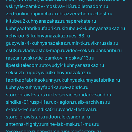
vskrytie-zamkov-moskva-113.ru
biletnadom.ru
zed-online.ru
pimchax.ru
brazzers-hd.ru
z-host.ru
kitubeu2kuhnyanazakaz.ru
naperekate.ru
kuhnyaofabrikaufabrik.ru
kitubeu-2-kuhnyanazakaz.ru
xehyroo-5-kuhnyanazakaz.ru
cs-68.ru
guzywia-4-kuhnyanazakaz.ru
mir-tk.ru
vlknrussia.ru
cs68.ru
vladivostok-map.ru
video-seks.ru
bankaribi.ru
raszar.ru
vskrytie-zamkov-moskva113.ru
lipetsktelecom.ru
tovudyi4kuhnyanazakaz.ru
seksuzb.ru
guzywia4kuhnyanazakaz.ru
fabrikaofabrikaokuhny.ru
kuhnyaekuhnyaafabrika.ru
kuhnyaykuhnyayfabrika.ru
e-abis1c.ru
store-brawl-stars.ru
kts-services.ru
dark-sand.ru
sindika-01.ru
sp-life.ru
x-legion.ru
sib-archives.ru
e-abis-1-c.ru
sindika01.ru
venda-festival.ru
store-brawlstars.ru
dooraleksandria.ru
antenna-highly.ru
mine-lab-msk.ru
1-mus.ru
3-sex-porn.ru
ban-damn.ru
purse-factory.ru