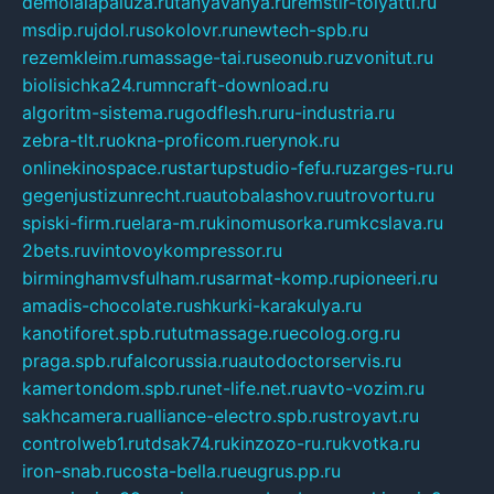
demolalapaluza.ru
tanyavanya.ru
remstir-tolyatti.ru
msdip.ru
jdol.ru
sokolovr.ru
newtech-spb.ru
rezemkleim.ru
massage-tai.ru
seonub.ru
zvonitut.ru
biolisichka24.ru
mncraft-download.ru
algoritm-sistema.ru
godflesh.ru
ru-industria.ru
zebra-tlt.ru
okna-proficom.ru
erynok.ru
onlinekinospace.ru
startupstudio-fefu.ru
zarges-ru.ru
gegenjustizunrecht.ru
autobalashov.ru
utrovortu.ru
spiski-firm.ru
elara-m.ru
kinomusorka.ru
mkcslava.ru
2bets.ru
vintovoykompressor.ru
birminghamvsfulham.ru
sarmat-komp.ru
pioneeri.ru
amadis-chocolate.ru
shkurki-karakulya.ru
kanotiforet.spb.ru
tutmassage.ru
ecolog.org.ru
praga.spb.ru
falcorussia.ru
autodoctorservis.ru
kamertondom.spb.ru
net-life.net.ru
avto-vozim.ru
sakhcamera.ru
alliance-electro.spb.ru
stroyavt.ru
controlweb1.ru
tdsak74.ru
kinzozo-ru.ru
kvotka.ru
iron-snab.ru
costa-bella.ru
eugrus.pp.ru