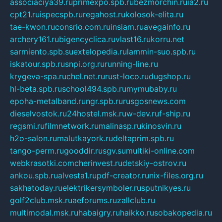
associaciya39.ru
primexpo.spb.ru
bezmorchin.ru
ia2.ru
cpt21.ru
ispecspb.ru
regahost.ru
kolosok-elita.ru
tae-kwon.ru
consrio.com.ru
insiam.ru
avegainfo.ru
archery161.ru
bigencyclica.ru
vlast16.ru
korru.net
sarmiento.spb.su
extelopedia.ru
lammin-suo.spb.ru
iskatour.spb.ru
snpi.org.ru
running-line.ru
krygeva-spa.ru
chel.net.ru
rust-loco.ru
dugshop.ru
hl-beta.spb.ru
school494.spb.ru
mymubaby.ru
epoha-metalband.ru
ngr.spb.ru
rusgosnews.com
dieselvostok.ru
24hostel.msk.ru
w-dev.ru
f-ship.ru
regsmi.ru
filmnetwork.ru
malinasp.ru
kinosvin.ru
h2o-salon.ru
malutkayork.ru
deltaprim.spb.ru
tango-perm.ru
gooddir.ru
sgv.su
multiki-online.com
webkrasotki.com
cherinvest.ru
detskiy-ostrov.ru
ankou.spb.ru
alvesta1.ru
pdf-creator.ru
nix-files.org.ru
sakhatoday.ru
elektrikersymboler.ru
sputnikyes.ru
golf2club.msk.ru
aeforums.ru
zallclub.ru
multimodal.msk.ru
habaigry.ru
haikko.ru
sobakopedia.ru