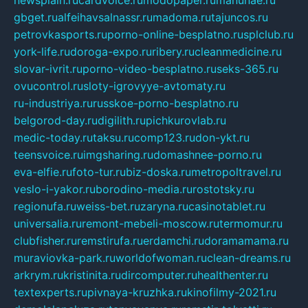
gbget.ru
alfeihavsalnassr.ru
madoma.ru
tajuncos.ru
petrovkasports.ru
porno-online-besplatno.ru
splclub.ru
york-life.ru
doroga-expo.ru
ribery.ru
cleanmedicine.ru
slovar-ivrit.ru
porno-video-besplatno.ru
seks-365.ru
ovucontrol.ru
sloty-igrovyye-avtomaty.ru
ru-industriya.ru
russkoe-porno-besplatno.ru
belgorod-day.ru
digilith.ru
pichkurovlab.ru
medic-today.ru
taksu.ru
comp123.ru
don-ykt.ru
teensvoice.ru
imgsharing.ru
domashnee-porno.ru
eva-elfie.ru
foto-tur.ru
biz-doska.ru
metropoltravel.ru
veslo-i-yakor.ru
borodino-media.ru
rostotsky.ru
regionufa.ru
weiss-bet.ru
zaryna.ru
casinotablet.ru
universalia.ru
remont-mebeli-moscow.ru
termomur.ru
clubfisher.ru
remstirufa.ru
erdamchi.ru
doramamama.ru
muraviovka-park.ru
worldofwoman.ru
clean-dreams.ru
arkrym.ru
kristinita.ru
dircomputer.ru
healthenter.ru
textexperts.ru
pivnaya-kruzhka.ru
kinofilmy-2021.ru