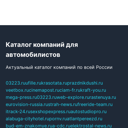
Каталог компаний для
автомобилистов
Актуальный каталог компаний по всей России
03223.ru
ufille.ru
krasotata.ru
prazdnikdushi.ru
veetbox.ru
cinemapost.ru
ciam-fr.ru
kraft-you.ru
mega-press.ru
03223.ru
web-explore.ru
rastenuya.ru
eurovision-russia.ru
strah-news.ru
freeride-team.ru
itrack-24.ru
sexshopexpress.ru
autostudiopro.ru
alabuga-cityhotel.ru
pornv.ru
atlantpereezd.ru
bud-em-znakomye.ru
a-cdc.ru
elektrostal-news.ru