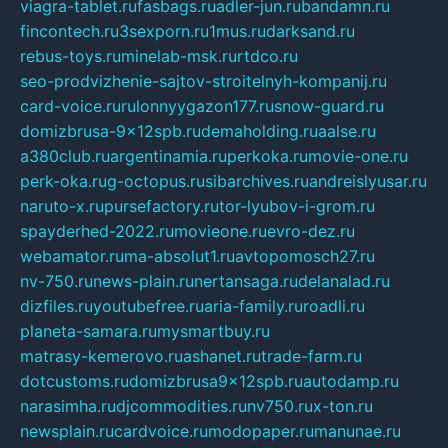
viagra-tablet.ru
fasbags.ru
adler-jun.ru
bandamn.ru
fincontech.ru
3sexporn.ru
1mus.ru
darksand.ru
rebus-toys.ru
minelab-msk.ru
rtdco.ru
seo-prodvizhenie-sajtov-stroitelnyh-kompanij.ru
card-voice.ru
rulonnyygazon177.ru
snow-guard.ru
domizbrusa-9x12spb.ru
demaholding.ru
aalse.ru
a380club.ru
argentinamia.ru
perkoka.ru
movie-one.ru
perk-oka.ru
g-octopus.ru
sibarchives.ru
andreislyusar.ru
naruto-x.ru
pursefactory.ru
tor-lyubov-i-grom.ru
spayderhed-2022.ru
movieone.ru
evro-dez.ru
webamator.ru
ma-absolut1.ru
avtopomosch27.ru
nv-750.ru
news-plain.ru
nertansaga.ru
delanalad.ru
dizfiles.ru
youtubefree.ru
aria-family.ru
roadli.ru
planeta-samara.ru
mysmartbuy.ru
matrasy-kemerovo.ru
ashanet.ru
trade-farm.ru
dotcustoms.ru
domizbrusa9x12spb.ru
autodamp.ru
narasimha.ru
djcommodities.ru
nv750.ru
x-ton.ru
newsplain.ru
cardvoice.ru
modopaper.ru
manunae.ru