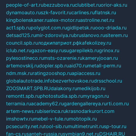
people-of-art.ru
bezzubova.ru
clubtibet.ru
orior-aks.ru
dynamoauto.ru
szk-favorit.ru
carlines.ru
flatnsk.ru
kingbolenskaner.ru
alex-motor.ru
astroline.net.ru
act1.spb.ru
polyglot.com.ru
gidlipetsk.ru
ooo-driada.ru
detsad125.ru
mir-zdoroviya.ru
bruslanovo.ru
siterem.ru
council.spb.ru
лодкипатриот.рф
kafekolizey.ru
iclub.net.ru
gazon-easy.ru
sugarepilekb.ru
grinox.ru
pylesostineco.ru
msts-ozarenie.ru
kameryjooan.ru
artemovskij.ru
dopler.spb.ru
aid70.ru
metall-perm.ru
ndm.msk.ru
ratingzooshop.ru
apiaccess.ru
globalautotrade.info
bezverhovskoe.ru
drsschool.ru
ZOOSMART.SPB.RU
dalakony.ru
medikijob.ru
remontt.spb.ru
photostudia.spb.ru
myragon.ru
terramia.ru
academy62.ru
gardengallereya.ru
rti.com.ru
artem-news.ru
biserinca.ru
krasnodarkurort.com
imshowtv.ru
mebel-v-tule.ru
mobtopik.ru
pcsecurity.net.ru
tool-sib.ru
multimetrunit.ru
sp-tour.ru
fan-cs.ru
santeh-russia.ru
symbian9.net.ru
DSHAIR.RU