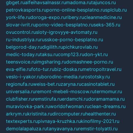
gbget.ru
alfeihavsalnassr.ru
madoma.ru
tajuncos.ru
petrovkasports.ru
porno-online-besplatno.ru
splclub.ru
york-life.ru
doroga-expo.ru
ribery.ru
cleanmedicine.ru
slovar-ivrit.ru
porno-video-besplatno.ru
seks-365.ru
ovucontrol.ru
sloty-igrovyye-avtomaty.ru
ru-industriya.ru
russkoe-porno-besplatno.ru
belgorod-day.ru
digilith.ru
pichkurovlab.ru
medic-today.ru
taksu.ru
comp123.ru
don-ykt.ru
teensvoice.ru
imgsharing.ru
domashnee-porno.ru
eva-elfie.ru
foto-tur.ru
biz-doska.ru
metropoltravel.ru
veslo-i-yakor.ru
borodino-media.ru
rostotsky.ru
regionufa.ru
weiss-bet.ru
zaryna.ru
casinotablet.ru
universalia.ru
remont-mebeli-moscow.ru
termomur.ru
clubfisher.ru
remstirufa.ru
erdamchi.ru
doramamama.ru
muraviovka-park.ru
worldofwoman.ru
clean-dreams.ru
arkrym.ru
kristinita.ru
dircomputer.ru
healthenter.ru
textexperts.ru
pivnaya-kruzhka.ru
kinofilmy-2021.ru
demolalapaluza.ru
tanyavanya.ru
remstir-tolyatti.ru