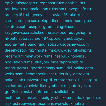
cpt21.ru
ispecspb.ru
regahost.ru
kolosok-elita.ru
tae-kwon.ru
consrio.com.ru
insiam.ru
avegainfo.ru
archery161.ru
bigencyclica.ru
vlast16.ru
korru.net
sarmiento.spb.su
extelopedia.ru
lammin-suo.spb.ru
iskatour.spb.ru
snpi.org.ru
running-line.ru
krygeva-spa.ru
chel.net.ru
rust-loco.ru
dugshop.ru
hl-beta.spb.ru
school494.spb.ru
mymubaby.ru
epoha-metalband.ru
ngr.spb.ru
rusgosnews.com
dieselvostok.ru
24hostel.msk.ru
w-dev.ru
f-ship.ru
regsmi.ru
filmnetwork.ru
malinasp.ru
kinosvin.ru
h2o-salon.ru
malutkayork.ru
deltaprim.spb.ru
tango-perm.ru
gooddir.ru
sgv.su
multiki-online.com
webkrasotki.com
cherinvest.ru
detskiy-ostrov.ru
ankou.spb.ru
alvesta1.ru
pdf-creator.ru
nix-files.org.ru
sakhatoday.ru
elektrikersymboler.ru
sputnikyes.ru
golf2club.msk.ru
aeforums.ru
zallclub.ru
multimodal.msk.ru
habaigry.ru
haikko.ru
sobakopedia.ru
isz-fest.ru
ewnc.info
screensaver-clock.net.ru