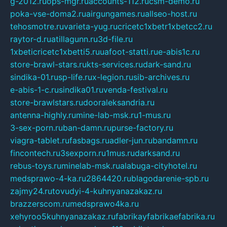
g-2012.ru
ops-mgr.ru
accounts-112.ru
csm-demo.ru
poka-vse-doma2.ru
airgungames.ru
allseo-host.ru
tehosmotre.ru
varieta-yug.ru
cricetc1xbetr1xbetcc2.ru
raytor-d.ru
atillagunn.ru
3d-file.ru
1xbeticricetc1xbetti5.ru
uafoot-statti.ru
e-abis1c.ru
store-brawl-stars.ru
kts-services.ru
dark-sand.ru
sindika-01.ru
sp-life.ru
x-legion.ru
sib-archives.ru
e-abis-1-c.ru
sindika01.ru
venda-festival.ru
store-brawlstars.ru
dooraleksandria.ru
antenna-highly.ru
mine-lab-msk.ru
1-mus.ru
3-sex-porn.ru
ban-damn.ru
purse-factory.ru
viagra-tablet.ru
fasbags.ru
adler-jun.ru
bandamn.ru
fincontech.ru
3sexporn.ru
1mus.ru
darksand.ru
rebus-toys.ru
minelab-msk.ru
alabuga-cityhotel.ru
medsprawo-4-ka.ru
2864420.ru
blagodarenie-spb.ru
zajmy24.ru
tovudyi-4-kuhnyanazakaz.ru
brazzerscom.ru
medsprawo4ka.ru
xehyroo5kuhnyanazakaz.ru
fabrikayfabrikaefabrika.ru