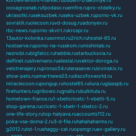
korolevremont-market.ru
budem-znakomye.ru
oooagrosnab.ru
fpodaso.ru
emfire.ru
pro-otdelky.ru
ukrasotki.ru
seksuzbek.ru
seks-uzbek.ru
porno-vk.ru
sovratili.ru
olecoon.ru
vd-dosug.ru
adonyev.ru
rbc-news.ru
porno-skvirt.ru
krospr.ru
13autor-kolonka.ru
sormol.ru
2rich.ru
hostel-65.ru
hostserve.ru
porno-na-russkom.ru
mishinlab.ru
neznobi.ru
bigfatcc.ru
habble.ru
starbucksvia.ru
delfinet.ru
silvernano.ru
elestal.ru
vektor-doroga.ru
velotrenajery.ru
pronso54.ru
lenasever.ru
lovinskix.ru
show-pets.ru
smartnews03.ru
discofoxworld.ru
miraclecoon.ru
pongup.ru
hostel65.ru
liura.ru
glasspb.ru
firehunters.ru
gribowo.ru
gnalis.ru
bulkitula.ru
hometown-france.ru
1-xbeticricetc-1-xbetti-5.ru
shop-garena.ru
cricetc-1-xbetr-1-xbetcc-2.ru
one-life-story.ru
top-halyava.ru
accounts112.ru
poka-vse-doma-2.ru
3-d-file.ru
hahahaharms.ru
g2012.ru
tst-1.ru
shaggy-cat.ru
opsmgr.ru
ev-gallery.ru