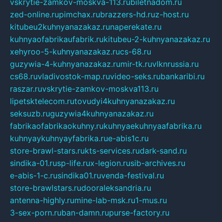
vskrytie-zamkov-moskva-113.ru
biletnadom.ru
zed-online.ru
pimchax.ru
brazzers-hd.ru
z-host.ru
kitubeu2kuhnyanazakaz.ru
naperekate.ru
kuhnyaofabrikaufabrik.ru
kitubeu-2-kuhnyanazakaz.ru
xehyroo-5-kuhnyanazakaz.ru
cs-68.ru
guzywia-4-kuhnyanazakaz.ru
mir-tk.ru
vlknrussia.ru
cs68.ru
vladivostok-map.ru
video-seks.ru
bankaribi.ru
raszar.ru
vskrytie-zamkov-moskva113.ru
lipetsktelecom.ru
tovudyi4kuhnyanazakaz.ru
seksuzb.ru
guzywia4kuhnyanazakaz.ru
fabrikaofabrikaokuhny.ru
kuhnyaekuhnyaafabrika.ru
kuhnyaykuhnyayfabrika.ru
e-abis1c.ru
store-brawl-stars.ru
kts-services.ru
dark-sand.ru
sindika-01.ru
sp-life.ru
x-legion.ru
sib-archives.ru
e-abis-1-c.ru
sindika01.ru
venda-festival.ru
store-brawlstars.ru
dooraleksandria.ru
antenna-highly.ru
mine-lab-msk.ru
1-mus.ru
3-sex-porn.ru
ban-damn.ru
purse-factory.ru