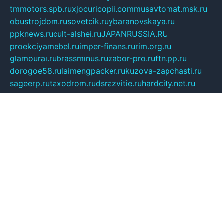
tmmotors.spb.ru
xjocuricopii.com
musavtomat.msk.ru
obustrojdom.ru
sovetcik.ru
ybaranovskaya.ru
ppknews.ru
cult-alshei.ru
JAPANRUSSIA.RU
proekciyamebel.ru
imper-finans.ru
rim.org.ru
glamourai.ru
brassminus.ru
zabor-pro.ru
ftn.pp.ru
dorogoe58.ru
laimengpacker.ru
kuzova-zapchasti.ru
sageerp.ru
taxodrom.ru
dsrazvitie.ru
hardcity.net.ru
ratinghomegames.ru
topservice25.ru
gubernyan.ru
gtglasslined.ru
ii4.ru
tssport.spb.ru
andorra24.com
blackwallstreet.ru
oboimos.ru
optim-doors.com.ru
ikuch.ru
nycr.org.ru
npa21.ru
vremya-ch.spb.ru
desert000.ru
ivtorgi.ru
ifiori.ru
catalog-statei.ru
dcv.org.ru
spetsmaster174.ru
ipkameryhiseeu.ru
dum26.ru
ruspol.spb.ru
fr-opendp.ru
kam-solnyshko.ru
cheyenne-arapaho.ru
sevzapmetal.spb.ru
ted-lapidus.spb.ru
parasite-eliminator.ru
sigma-complete.ru
modernworld.ru
dama-moda.ru
eholot-group.ru
sk-nvkz.ru
DRONGOLD.RU