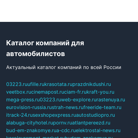
Каталог компаний для
автомобилистов
Актуальный каталог компаний по всей России
03223.ru
ufille.ru
krasotata.ru
prazdnikdushi.ru
veetbox.ru
cinemapost.ru
ciam-fr.ru
kraft-you.ru
mega-press.ru
03223.ru
web-explore.ru
rastenuya.ru
eurovision-russia.ru
strah-news.ru
freeride-team.ru
itrack-24.ru
sexshopexpress.ru
autostudiopro.ru
alabuga-cityhotel.ru
pornv.ru
atlantpereezd.ru
bud-em-znakomye.ru
a-cdc.ru
elektrostal-news.ru