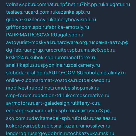
volnav.spb.ru
comnat.ru
npf.net.ru
7bit.pp.ru
kalugatur.ru
tesiaes.ru
card.com.ru
kazanka.spb.ru
gildiya-kuznecov.ru
kameryboavision.ru
griffoncom.spb.ru
fabrika-emotsiy.ru
PARK-MATROSOVA.RU
agat.spb.ru
avtoyurist-moskva1.ru
hardware.org.ru
схема-авто.рф
dg-lab.ru
angrup.ru
recruiter.spb.ru
music8.spb.ru
krsk124.ru
kubok.spb.ru
romanofforex.ru
analitikaplus.ru
spyonline.ru
zosikamery.ru
sloboda-ural.pp.ru
AUTO-COM.SU
hohota.net
alimy.ru
online-z.com
aromat-vostoka.ru
otdelkaexp.ru
mobilvest.ru
bbd.net.ru
mebelshop.msk.ru
smp-forum.ru
bastion-td.ru
kosmoscreative.ru
avrmotors.ru
art-galadesign.ru
tiffany-c.ru
ecostep-samara.ru
d-p.spb.ru
галактика73.рф
sko.com.ru
davitamebel-spb.ru
fotsis.ru
tesiaes.ru
kokoroyari.spb.ru
blesna-kazan.ru
mossilver.ru
lenderoq.ru
sergeydobrin.ru
tochkazvuka.msk.ru