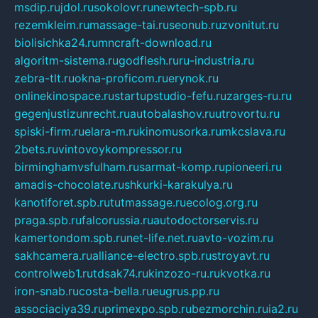
msdip.ru
jdol.ru
sokolovr.ru
newtech-spb.ru
rezemkleim.ru
massage-tai.ru
seonub.ru
zvonitut.ru
biolisichka24.ru
mncraft-download.ru
algoritm-sistema.ru
godflesh.ru
ru-industria.ru
zebra-tlt.ru
okna-proficom.ru
erynok.ru
onlinekinospace.ru
startupstudio-fefu.ru
zarges-ru.ru
gegenjustizunrecht.ru
autobalashov.ru
utrovortu.ru
spiski-firm.ru
elara-m.ru
kinomusorka.ru
mkcslava.ru
2bets.ru
vintovoykompressor.ru
birminghamvsfulham.ru
sarmat-komp.ru
pioneeri.ru
amadis-chocolate.ru
shkurki-karakulya.ru
kanotiforet.spb.ru
tutmassage.ru
ecolog.org.ru
praga.spb.ru
falcorussia.ru
autodoctorservis.ru
kamertondom.spb.ru
net-life.net.ru
avto-vozim.ru
sakhcamera.ru
alliance-electro.spb.ru
stroyavt.ru
controlweb1.ru
tdsak74.ru
kinzozo-ru.ru
kvotka.ru
iron-snab.ru
costa-bella.ru
eugrus.pp.ru
associaciya39.ru
primexpo.spb.ru
bezmorchin.ru
ia2.ru