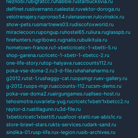
neznobi.ru
bigfatcc.ru
habble.ru
starbucksvia.ru
delfinet.ru
silvernano.ru
elestal.ru
vektor-doroga.ru
velotrenajery.ru
pronso54.ru
lenasever.ru
lovinskix.ru
show-pets.ru
smartnews03.ru
discofoxworld.ru
miraclecoon.ru
pongup.ru
hostel65.ru
liura.ru
glasspb.ru
firehunters.ru
gribowo.ru
gnalis.ru
bulkitula.ru
hometown-france.ru
1-xbeticricetc-1-xbetti-5.ru
shop-garena.ru
cricetc-1-xbetr-1-xbetcc-2.ru
one-life-story.ru
top-halyava.ru
accounts112.ru
poka-vse-doma-2.ru
3-d-file.ru
hahahaharms.ru
g2012.ru
tst-1.ru
shaggy-cat.ru
opsmgr.ru
ev-gallery.ru
g-2012.ru
ops-mgr.ru
accounts-112.ru
csm-demo.ru
poka-vse-doma2.ru
airgungames.ru
allseo-host.ru
tehosmotre.ru
varieta-yug.ru
cricetc1xbetr1xbetcc2.ru
raytor-d.ru
atillagunn.ru
3d-file.ru
1xbeticricetc1xbetti5.ru
uafoot-statti.ru
e-abis1c.ru
store-brawl-stars.ru
kts-services.ru
dark-sand.ru
sindika-01.ru
sp-life.ru
x-legion.ru
sib-archives.ru