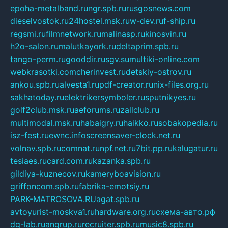
epoha-metalband.ru
ngr.spb.ru
rusgosnews.com
dieselvostok.ru
24hostel.msk.ru
w-dev.ru
f-ship.ru
regsmi.ru
filmnetwork.ru
malinasp.ru
kinosvin.ru
h2o-salon.ru
malutkayork.ru
deltaprim.spb.ru
tango-perm.ru
gooddir.ru
sgv.su
multiki-online.com
webkrasotki.com
cherinvest.ru
detskiy-ostrov.ru
ankou.spb.ru
alvesta1.ru
pdf-creator.ru
nix-files.org.ru
sakhatoday.ru
elektrikersymboler.ru
sputnikyes.ru
golf2club.msk.ru
aeforums.ru
zallclub.ru
multimodal.msk.ru
habaigry.ru
haikko.ru
sobakopedia.ru
isz-fest.ru
ewnc.info
screensaver-clock.net.ru
volnav.spb.ru
comnat.ru
npf.net.ru
7bit.pp.ru
kalugatur.ru
tesiaes.ru
card.com.ru
kazanka.spb.ru
gildiya-kuznecov.ru
kameryboavision.ru
griffoncom.spb.ru
fabrika-emotsiy.ru
PARK-MATROSOVA.RU
agat.spb.ru
avtoyurist-moskva1.ru
hardware.org.ru
схема-авто.рф
dg-lab.ru
angrup.ru
recruiter.spb.ru
music8.spb.ru