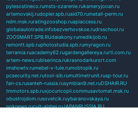
pylesostineco.ru
msts-ozarenie.ru
kameryjooan.ru
artemovskij.ru
dopler.spb.ru
aid70.ru
metall-perm.ru
ndm.msk.ru
ratingzooshop.ru
apiaccess.ru
globalautotrade.info
bezverhovskoe.ru
drsschool.ru
ZOOSMART.SPB.RU
dalakony.ru
medikijob.ru
remontt.spb.ru
photostudia.spb.ru
myragon.ru
terramia.ru
academy62.ru
gardengallereya.ru
rti.com.ru
artem-news.ru
biserinca.ru
krasnodarkurort.com
imshowtv.ru
mebel-v-tule.ru
mobtopik.ru
pcsecurity.net.ru
tool-sib.ru
multimetrunit.ru
sp-tour.ru
fan-cs.ru
santeh-russia.ru
symbian9.net.ru
DSHAIR.RU
tmmotors.spb.ru
xjocuricopii.com
musavtomat.msk.ru
obustrojdom.ru
sovetcik.ru
ybaranovskaya.ru
ppknews.ru
cult-alshei.ru
JAPANRUSSIA.RU
proekciyamebel.ru
imper-finans.ru
rim.org.ru
glamourai.ru
brassminus.ru
zabor-pro.ru
ftn.pp.ru
dorogoe58.ru
laimengpacker.ru
kuzova-zapchasti.ru
sageerp.ru
taxodrom.ru
dsrazvitie.ru
hardcity.net.ru