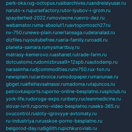
perk-oka.ru
g-octopus.ru
sibarchives.ru
andreislyusar.ru
naruto-x.ru
pursefactory.ru
tor-lyubov-i-grom.ru
spayderhed-2022.ru
movieone.ru
evro-dez.ru
webamator.ru
ma-absolut1.ru
avtopomosch27.ru
nv-750.ru
news-plain.ru
nertansaga.ru
delanalad.ru
dizfiles.ru
youtubefree.ru
aria-family.ru
roadli.ru
planeta-samara.ru
mysmartbuy.ru
matrasy-kemerovo.ru
ashanet.ru
trade-farm.ru
dotcustoms.ru
domizbrusa9x12spb.ru
autodamp.ru
narasimha.ru
djcommodities.ru
nv750.ru
x-ton.ru
newsplain.ru
cardvoice.ru
modopaper.ru
manunae.ru
gbget.ru
alfeihavsalnassr.ru
madoma.ru
tajuncos.ru
petrovkasports.ru
porno-online-besplatno.ru
splclub.ru
york-life.ru
doroga-expo.ru
ribery.ru
cleanmedicine.ru
slovar-ivrit.ru
porno-video-besplatno.ru
seks-365.ru
ovucontrol.ru
sloty-igrovyye-avtomaty.ru
ru-industriya.ru
russkoe-porno-besplatno.ru
belgorod-day.ru
digilith.ru
pichkurovlab.ru