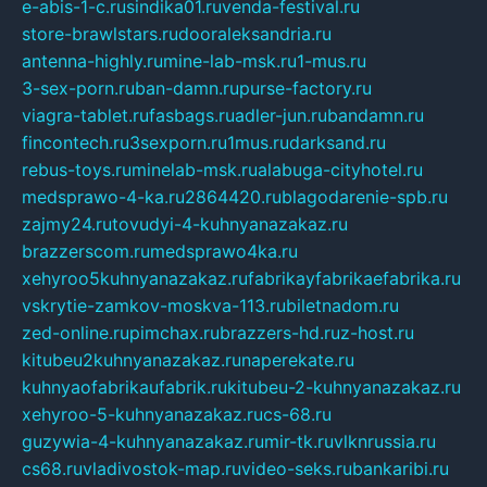
e-abis-1-c.ru
sindika01.ru
venda-festival.ru
store-brawlstars.ru
dooraleksandria.ru
antenna-highly.ru
mine-lab-msk.ru
1-mus.ru
3-sex-porn.ru
ban-damn.ru
purse-factory.ru
viagra-tablet.ru
fasbags.ru
adler-jun.ru
bandamn.ru
fincontech.ru
3sexporn.ru
1mus.ru
darksand.ru
rebus-toys.ru
minelab-msk.ru
alabuga-cityhotel.ru
medsprawo-4-ka.ru
2864420.ru
blagodarenie-spb.ru
zajmy24.ru
tovudyi-4-kuhnyanazakaz.ru
brazzerscom.ru
medsprawo4ka.ru
xehyroo5kuhnyanazakaz.ru
fabrikayfabrikaefabrika.ru
vskrytie-zamkov-moskva-113.ru
biletnadom.ru
zed-online.ru
pimchax.ru
brazzers-hd.ru
z-host.ru
kitubeu2kuhnyanazakaz.ru
naperekate.ru
kuhnyaofabrikaufabrik.ru
kitubeu-2-kuhnyanazakaz.ru
xehyroo-5-kuhnyanazakaz.ru
cs-68.ru
guzywia-4-kuhnyanazakaz.ru
mir-tk.ru
vlknrussia.ru
cs68.ru
vladivostok-map.ru
video-seks.ru
bankaribi.ru