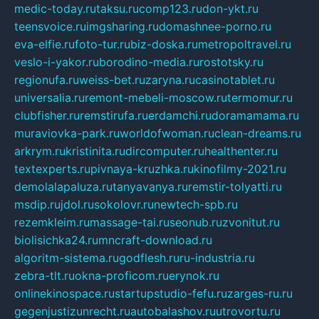
medic-today.ru
taksu.ru
comp123.ru
don-ykt.ru
teensvoice.ru
imgsharing.ru
domashnee-porno.ru
eva-elfie.ru
foto-tur.ru
biz-doska.ru
metropoltravel.ru
veslo-i-yakor.ru
borodino-media.ru
rostotsky.ru
regionufa.ru
weiss-bet.ru
zaryna.ru
casinotablet.ru
universalia.ru
remont-mebeli-moscow.ru
termomur.ru
clubfisher.ru
remstirufa.ru
erdamchi.ru
doramamama.ru
muraviovka-park.ru
worldofwoman.ru
clean-dreams.ru
arkrym.ru
kristinita.ru
dircomputer.ru
healthenter.ru
textexperts.ru
pivnaya-kruzhka.ru
kinofilmy-2021.ru
demolalapaluza.ru
tanyavanya.ru
remstir-tolyatti.ru
msdip.ru
jdol.ru
sokolovr.ru
newtech-spb.ru
rezemkleim.ru
massage-tai.ru
seonub.ru
zvonitut.ru
biolisichka24.ru
mncraft-download.ru
algoritm-sistema.ru
godflesh.ru
ru-industria.ru
zebra-tlt.ru
okna-proficom.ru
erynok.ru
onlinekinospace.ru
startupstudio-fefu.ru
zarges-ru.ru
gegenjustizunrecht.ru
autobalashov.ru
utrovortu.ru