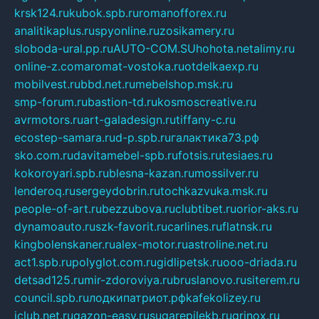
krsk124.ru
kubok.spb.ru
romanofforex.ru
analitikaplus.ru
spyonline.ru
zosikamery.ru
sloboda-ural.pp.ru
AUTO-COM.SU
hohota.net
alimy.ru
online-z.com
aromat-vostoka.ru
otdelkaexp.ru
mobilvest.ru
bbd.net.ru
mebelshop.msk.ru
smp-forum.ru
bastion-td.ru
kosmoscreative.ru
avrmotors.ru
art-galadesign.ru
tiffany-c.ru
ecostep-samara.ru
d-p.spb.ru
галактика73.рф
sko.com.ru
davitamebel-spb.ru
fotsis.ru
tesiaes.ru
kokoroyari.spb.ru
blesna-kazan.ru
mossilver.ru
lenderoq.ru
sergeydobrin.ru
tochkazvuka.msk.ru
people-of-art.ru
bezzubova.ru
clubtibet.ru
orior-aks.ru
dynamoauto.ru
szk-favorit.ru
carlines.ru
flatnsk.ru
kingbolenskaner.ru
alex-motor.ru
astroline.net.ru
act1.spb.ru
polyglot.com.ru
gidlipetsk.ru
ooo-driada.ru
detsad125.ru
mir-zdoroviya.ru
bruslanovo.ru
siterem.ru
council.spb.ru
лодкипатриот.рф
kafekolizey.ru
iclub.net.ru
gazon-easy.ru
sugarepilekb.ru
grinox.ru