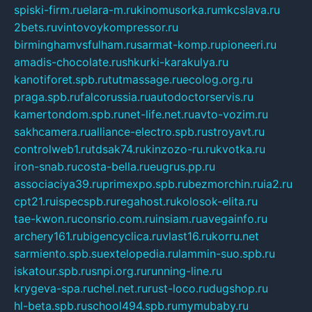
spiski-firm.ru
elara-m.ru
kinomusorka.ru
mkcslava.ru
2bets.ru
vintovoykompressor.ru
birminghamvsfulham.ru
sarmat-komp.ru
pioneeri.ru
amadis-chocolate.ru
shkurki-karakulya.ru
kanotiforet.spb.ru
tutmassage.ru
ecolog.org.ru
praga.spb.ru
falcorussia.ru
autodoctorservis.ru
kamertondom.spb.ru
net-life.net.ru
avto-vozim.ru
sakhcamera.ru
alliance-electro.spb.ru
stroyavt.ru
controlweb1.ru
tdsak74.ru
kinzozo-ru.ru
kvotka.ru
iron-snab.ru
costa-bella.ru
eugrus.pp.ru
associaciya39.ru
primexpo.spb.ru
bezmorchin.ru
ia2.ru
cpt21.ru
ispecspb.ru
regahost.ru
kolosok-elita.ru
tae-kwon.ru
consrio.com.ru
insiam.ru
avegainfo.ru
archery161.ru
bigencyclica.ru
vlast16.ru
korru.net
sarmiento.spb.su
extelopedia.ru
lammin-suo.spb.ru
iskatour.spb.ru
snpi.org.ru
running-line.ru
krygeva-spa.ru
chel.net.ru
rust-loco.ru
dugshop.ru
hl-beta.spb.ru
school494.spb.ru
mymubaby.ru