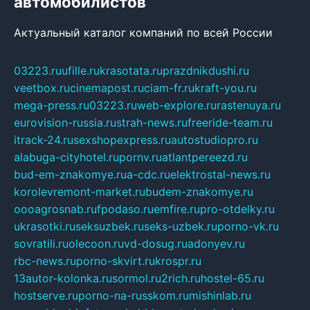
автомобилистов
Актуальный каталог компаний по всей России
03223.ru
ufille.ru
krasotata.ru
prazdnikdushi.ru
veetbox.ru
cinemapost.ru
ciam-fr.ru
kraft-you.ru
mega-press.ru
03223.ru
web-explore.ru
rastenuya.ru
eurovision-russia.ru
strah-news.ru
freeride-team.ru
itrack-24.ru
sexshopexpress.ru
autostudiopro.ru
alabuga-cityhotel.ru
pornv.ru
atlantpereezd.ru
bud-em-znakomye.ru
a-cdc.ru
elektrostal-news.ru
korolevremont-market.ru
budem-znakomye.ru
oooagrosnab.ru
fpodaso.ru
emfire.ru
pro-otdelky.ru
ukrasotki.ru
seksuzbek.ru
seks-uzbek.ru
porno-vk.ru
sovratili.ru
olecoon.ru
vd-dosug.ru
adonyev.ru
rbc-news.ru
porno-skvirt.ru
krospr.ru
13autor-kolonka.ru
sormol.ru
2rich.ru
hostel-65.ru
hostserve.ru
porno-na-russkom.ru
mishinlab.ru