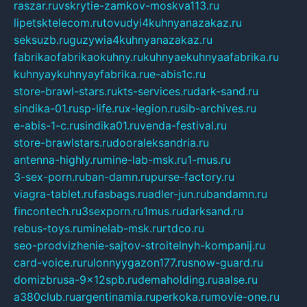
raszar.ru
vskrytie-zamkov-moskva113.ru
lipetsktelecom.ru
tovudyi4kuhnyanazakaz.ru
seksuzb.ru
guzywia4kuhnyanazakaz.ru
fabrikaofabrikaokuhny.ru
kuhnyaekuhnyaafabrika.ru
kuhnyaykuhnyayfabrika.ru
e-abis1c.ru
store-brawl-stars.ru
kts-services.ru
dark-sand.ru
sindika-01.ru
sp-life.ru
x-legion.ru
sib-archives.ru
e-abis-1-c.ru
sindika01.ru
venda-festival.ru
store-brawlstars.ru
dooraleksandria.ru
antenna-highly.ru
mine-lab-msk.ru
1-mus.ru
3-sex-porn.ru
ban-damn.ru
purse-factory.ru
viagra-tablet.ru
fasbags.ru
adler-jun.ru
bandamn.ru
fincontech.ru
3sexporn.ru
1mus.ru
darksand.ru
rebus-toys.ru
minelab-msk.ru
rtdco.ru
seo-prodvizhenie-sajtov-stroitelnyh-kompanij.ru
card-voice.ru
rulonnyygazon177.ru
snow-guard.ru
domizbrusa-9x12spb.ru
demaholding.ru
aalse.ru
a380club.ru
argentinamia.ru
perkoka.ru
movie-one.ru