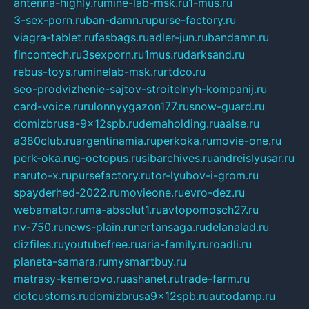
antenna-highly.ru
mine-lab-msk.ru
1-mus.ru
3-sex-porn.ru
ban-damn.ru
purse-factory.ru
viagra-tablet.ru
fasbags.ru
adler-jun.ru
bandamn.ru
fincontech.ru
3sexporn.ru
1mus.ru
darksand.ru
rebus-toys.ru
minelab-msk.ru
rtdco.ru
seo-prodvizhenie-sajtov-stroitelnyh-kompanij.ru
card-voice.ru
rulonnyygazon177.ru
snow-guard.ru
domizbrusa-9x12spb.ru
demaholding.ru
aalse.ru
a380club.ru
argentinamia.ru
perkoka.ru
movie-one.ru
perk-oka.ru
g-octopus.ru
sibarchives.ru
andreislyusar.ru
naruto-x.ru
pursefactory.ru
tor-lyubov-i-grom.ru
spayderhed-2022.ru
movieone.ru
evro-dez.ru
webamator.ru
ma-absolut1.ru
avtopomosch27.ru
nv-750.ru
news-plain.ru
nertansaga.ru
delanalad.ru
dizfiles.ru
youtubefree.ru
aria-family.ru
roadli.ru
planeta-samara.ru
mysmartbuy.ru
matrasy-kemerovo.ru
ashanet.ru
trade-farm.ru
dotcustoms.ru
domizbrusa9x12spb.ru
autodamp.ru