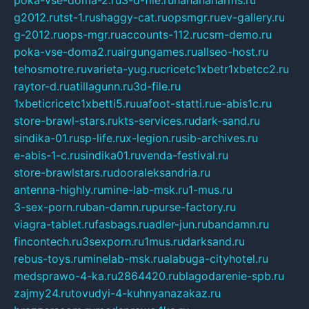
poka-vse-doma-2.ru
3-d-file.ru
hahahaharms.ru
g2012.ru
tst-1.ru
shaggy-cat.ru
opsmgr.ru
ev-gallery.ru
g-2012.ru
ops-mgr.ru
accounts-112.ru
csm-demo.ru
poka-vse-doma2.ru
airgungames.ru
allseo-host.ru
tehosmotre.ru
varieta-yug.ru
cricetc1xbetr1xbetcc2.ru
raytor-d.ru
atillagunn.ru
3d-file.ru
1xbeticricetc1xbetti5.ru
uafoot-statti.ru
e-abis1c.ru
store-brawl-stars.ru
kts-services.ru
dark-sand.ru
sindika-01.ru
sp-life.ru
x-legion.ru
sib-archives.ru
e-abis-1-c.ru
sindika01.ru
venda-festival.ru
store-brawlstars.ru
dooraleksandria.ru
antenna-highly.ru
mine-lab-msk.ru
1-mus.ru
3-sex-porn.ru
ban-damn.ru
purse-factory.ru
viagra-tablet.ru
fasbags.ru
adler-jun.ru
bandamn.ru
fincontech.ru
3sexporn.ru
1mus.ru
darksand.ru
rebus-toys.ru
minelab-msk.ru
alabuga-cityhotel.ru
medsprawo-4-ka.ru
2864420.ru
blagodarenie-spb.ru
zajmy24.ru
tovudyi-4-kuhnyanazakaz.ru