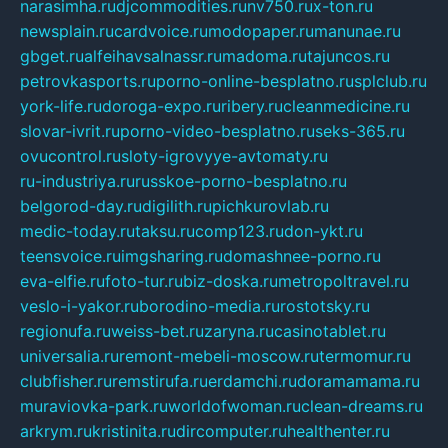
narasimha.ru
djcommodities.ru
nv750.ru
x-ton.ru
newsplain.ru
cardvoice.ru
modopaper.ru
manunae.ru
gbget.ru
alfeihavsalnassr.ru
madoma.ru
tajuncos.ru
petrovkasports.ru
porno-online-besplatno.ru
splclub.ru
york-life.ru
doroga-expo.ru
ribery.ru
cleanmedicine.ru
slovar-ivrit.ru
porno-video-besplatno.ru
seks-365.ru
ovucontrol.ru
sloty-igrovyye-avtomaty.ru
ru-industriya.ru
russkoe-porno-besplatno.ru
belgorod-day.ru
digilith.ru
pichkurovlab.ru
medic-today.ru
taksu.ru
comp123.ru
don-ykt.ru
teensvoice.ru
imgsharing.ru
domashnee-porno.ru
eva-elfie.ru
foto-tur.ru
biz-doska.ru
metropoltravel.ru
veslo-i-yakor.ru
borodino-media.ru
rostotsky.ru
regionufa.ru
weiss-bet.ru
zaryna.ru
casinotablet.ru
universalia.ru
remont-mebeli-moscow.ru
termomur.ru
clubfisher.ru
remstirufa.ru
erdamchi.ru
doramamama.ru
muraviovka-park.ru
worldofwoman.ru
clean-dreams.ru
arkrym.ru
kristinita.ru
dircomputer.ru
healthenter.ru