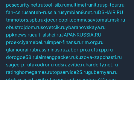
pcsecurity.net.ru
tool-sib.ru
multimetrunit.ru
sp-tour.ru
fan-cs.ru
santeh-russia.ru
symbian9.net.ru
DSHAIR.RU
tmmotors.spb.ru
xjocuricopii.com
musavtomat.msk.ru
obustrojdom.ru
sovetcik.ru
ybaranovskaya.ru
ppknews.ru
cult-alshei.ru
JAPANRUSSIA.RU
proekciyamebel.ru
imper-finans.ru
rim.org.ru
glamourai.ru
brassminus.ru
zabor-pro.ru
ftn.pp.ru
dorogoe58.ru
laimengpacker.ru
kuzova-zapchasti.ru
sageerp.ru
taxodrom.ru
dsrazvitie.ru
hardcity.net.ru
ratinghomegames.ru
topservice25.ru
gubernyan.ru
gtglasslined.ru
ii4.ru
tssport.spb.ru
andorra24.com
blackwallstreet.ru
oboimos.ru
optim-doors.com.ru
ikuch.ru
nycr.org.ru
npa21.ru
vremya-ch.spb.ru
desert000.ru
ivtorgi.ru
ifiori.ru
catalog-statei.ru
dcv.org.ru
spetsmaster174.ru
ipkameryhiseeu.ru
dum26.ru
ruspol.spb.ru
fr-opendp.ru
kam-solnyshko.ru
cheyenne-arapaho.ru
sevzapmetal.spb.ru
ted-lapidus.spb.ru
parasite-eliminator.ru