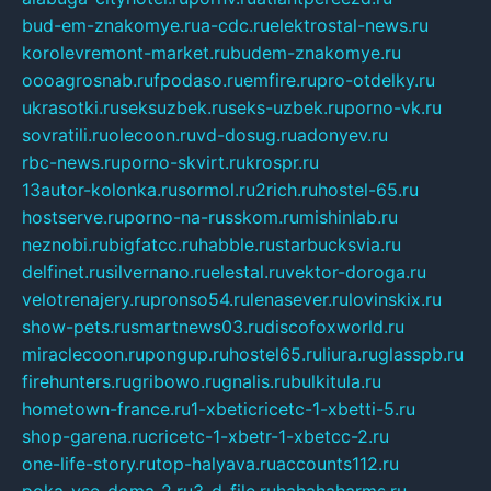
bud-em-znakomye.ru
a-cdc.ru
elektrostal-news.ru
korolevremont-market.ru
budem-znakomye.ru
oooagrosnab.ru
fpodaso.ru
emfire.ru
pro-otdelky.ru
ukrasotki.ru
seksuzbek.ru
seks-uzbek.ru
porno-vk.ru
sovratili.ru
olecoon.ru
vd-dosug.ru
adonyev.ru
rbc-news.ru
porno-skvirt.ru
krospr.ru
13autor-kolonka.ru
sormol.ru
2rich.ru
hostel-65.ru
hostserve.ru
porno-na-russkom.ru
mishinlab.ru
neznobi.ru
bigfatcc.ru
habble.ru
starbucksvia.ru
delfinet.ru
silvernano.ru
elestal.ru
vektor-doroga.ru
velotrenajery.ru
pronso54.ru
lenasever.ru
lovinskix.ru
show-pets.ru
smartnews03.ru
discofoxworld.ru
miraclecoon.ru
pongup.ru
hostel65.ru
liura.ru
glasspb.ru
firehunters.ru
gribowo.ru
gnalis.ru
bulkitula.ru
hometown-france.ru
1-xbeticricetc-1-xbetti-5.ru
shop-garena.ru
cricetc-1-xbetr-1-xbetcc-2.ru
one-life-story.ru
top-halyava.ru
accounts112.ru