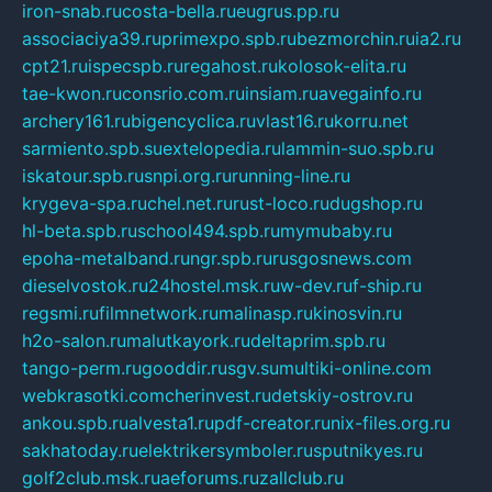
iron-snab.ru
costa-bella.ru
eugrus.pp.ru
associaciya39.ru
primexpo.spb.ru
bezmorchin.ru
ia2.ru
cpt21.ru
ispecspb.ru
regahost.ru
kolosok-elita.ru
tae-kwon.ru
consrio.com.ru
insiam.ru
avegainfo.ru
archery161.ru
bigencyclica.ru
vlast16.ru
korru.net
sarmiento.spb.su
extelopedia.ru
lammin-suo.spb.ru
iskatour.spb.ru
snpi.org.ru
running-line.ru
krygeva-spa.ru
chel.net.ru
rust-loco.ru
dugshop.ru
hl-beta.spb.ru
school494.spb.ru
mymubaby.ru
epoha-metalband.ru
ngr.spb.ru
rusgosnews.com
dieselvostok.ru
24hostel.msk.ru
w-dev.ru
f-ship.ru
regsmi.ru
filmnetwork.ru
malinasp.ru
kinosvin.ru
h2o-salon.ru
malutkayork.ru
deltaprim.spb.ru
tango-perm.ru
gooddir.ru
sgv.su
multiki-online.com
webkrasotki.com
cherinvest.ru
detskiy-ostrov.ru
ankou.spb.ru
alvesta1.ru
pdf-creator.ru
nix-files.org.ru
sakhatoday.ru
elektrikersymboler.ru
sputnikyes.ru
golf2club.msk.ru
aeforums.ru
zallclub.ru