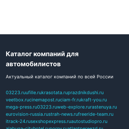
Каталог компаний для
автомобилистов
Актуальный каталог компаний по всей России
03223.ru
ufille.ru
krasotata.ru
prazdnikdushi.ru
veetbox.ru
cinemapost.ru
ciam-fr.ru
kraft-you.ru
mega-press.ru
03223.ru
web-explore.ru
rastenuya.ru
eurovision-russia.ru
strah-news.ru
freeride-team.ru
itrack-24.ru
sexshopexpress.ru
autostudiopro.ru
alabuga-cityhotel.ru
pornv.ru
atlantpereezd.ru