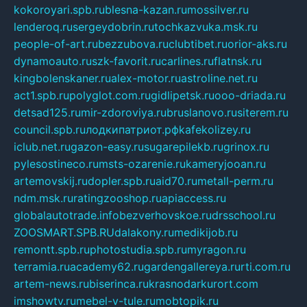
kokoroyari.spb.ru
blesna-kazan.ru
mossilver.ru
lenderoq.ru
sergeydobrin.ru
tochkazvuka.msk.ru
people-of-art.ru
bezzubova.ru
clubtibet.ru
orior-aks.ru
dynamoauto.ru
szk-favorit.ru
carlines.ru
flatnsk.ru
kingbolenskaner.ru
alex-motor.ru
astroline.net.ru
act1.spb.ru
polyglot.com.ru
gidlipetsk.ru
ooo-driada.ru
detsad125.ru
mir-zdoroviya.ru
bruslanovo.ru
siterem.ru
council.spb.ru
лодкипатриот.рф
kafekolizey.ru
iclub.net.ru
gazon-easy.ru
sugarepilekb.ru
grinox.ru
pylesostineco.ru
msts-ozarenie.ru
kameryjooan.ru
artemovskij.ru
dopler.spb.ru
aid70.ru
metall-perm.ru
ndm.msk.ru
ratingzooshop.ru
apiaccess.ru
globalautotrade.info
bezverhovskoe.ru
drsschool.ru
ZOOSMART.SPB.RU
dalakony.ru
medikijob.ru
remontt.spb.ru
photostudia.spb.ru
myragon.ru
terramia.ru
academy62.ru
gardengallereya.ru
rti.com.ru
artem-news.ru
biserinca.ru
krasnodarkurort.com
imshowtv.ru
mebel-v-tule.ru
mobtopik.ru