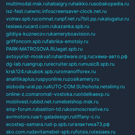
multimodal.msk.ru
habaigry.ru
haikko.ru
sobakopedia.ru
isz-fest.ru
ewnc.info
screensaver-clock.net.ru
volnav.spb.ru
comnat.ru
npf.net.ru
7bit.pp.ru
kalugatur.ru
tesiaes.ru
card.com.ru
kazanka.spb.ru
gildiya-kuznecov.ru
kameryboavision.ru
griffoncom.spb.ru
fabrika-emotsiy.ru
PARK-MATROSOVA.RU
agat.spb.ru
avtoyurist-moskva1.ru
hardware.org.ru
схема-авто.рф
dg-lab.ru
angrup.ru
recruiter.spb.ru
music8.spb.ru
krsk124.ru
kubok.spb.ru
romanofforex.ru
analitikaplus.ru
spyonline.ru
zosikamery.ru
sloboda-ural.pp.ru
AUTO-COM.SU
hohota.net
alimy.ru
online-z.com
aromat-vostoka.ru
otdelkaexp.ru
mobilvest.ru
bbd.net.ru
mebelshop.msk.ru
smp-forum.ru
bastion-td.ru
kosmoscreative.ru
avrmotors.ru
art-galadesign.ru
tiffany-c.ru
ecostep-samara.ru
d-p.spb.ru
галактика73.рф
sko.com.ru
davitamebel-spb.ru
fotsis.ru
tesiaes.ru