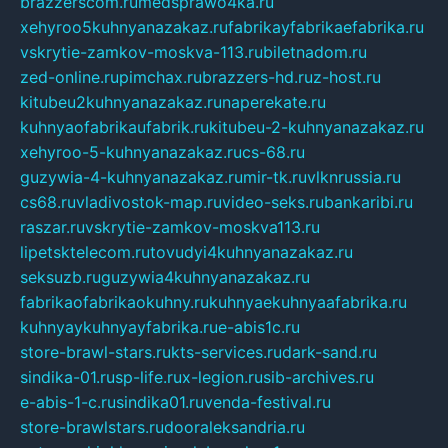
brazzerscom.ru
medsprawo4ka.ru
xehyroo5kuhnyanazakaz.ru
fabrikayfabrikaefabrika.ru
vskrytie-zamkov-moskva-113.ru
biletnadom.ru
zed-online.ru
pimchax.ru
brazzers-hd.ru
z-host.ru
kitubeu2kuhnyanazakaz.ru
naperekate.ru
kuhnyaofabrikaufabrik.ru
kitubeu-2-kuhnyanazakaz.ru
xehyroo-5-kuhnyanazakaz.ru
cs-68.ru
guzywia-4-kuhnyanazakaz.ru
mir-tk.ru
vlknrussia.ru
cs68.ru
vladivostok-map.ru
video-seks.ru
bankaribi.ru
raszar.ru
vskrytie-zamkov-moskva113.ru
lipetsktelecom.ru
tovudyi4kuhnyanazakaz.ru
seksuzb.ru
guzywia4kuhnyanazakaz.ru
fabrikaofabrikaokuhny.ru
kuhnyaekuhnyaafabrika.ru
kuhnyaykuhnyayfabrika.ru
e-abis1c.ru
store-brawl-stars.ru
kts-services.ru
dark-sand.ru
sindika-01.ru
sp-life.ru
x-legion.ru
sib-archives.ru
e-abis-1-c.ru
sindika01.ru
venda-festival.ru
store-brawlstars.ru
dooraleksandria.ru