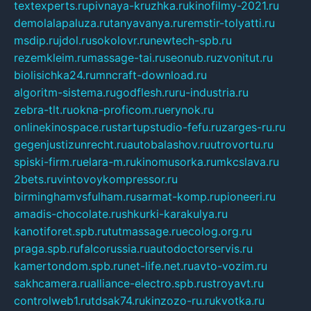
textexperts.ru
pivnaya-kruzhka.ru
kinofilmy-2021.ru
demolalapaluza.ru
tanyavanya.ru
remstir-tolyatti.ru
msdip.ru
jdol.ru
sokolovr.ru
newtech-spb.ru
rezemkleim.ru
massage-tai.ru
seonub.ru
zvonitut.ru
biolisichka24.ru
mncraft-download.ru
algoritm-sistema.ru
godflesh.ru
ru-industria.ru
zebra-tlt.ru
okna-proficom.ru
erynok.ru
onlinekinospace.ru
startupstudio-fefu.ru
zarges-ru.ru
gegenjustizunrecht.ru
autobalashov.ru
utrovortu.ru
spiski-firm.ru
elara-m.ru
kinomusorka.ru
mkcslava.ru
2bets.ru
vintovoykompressor.ru
birminghamvsfulham.ru
sarmat-komp.ru
pioneeri.ru
amadis-chocolate.ru
shkurki-karakulya.ru
kanotiforet.spb.ru
tutmassage.ru
ecolog.org.ru
praga.spb.ru
falcorussia.ru
autodoctorservis.ru
kamertondom.spb.ru
net-life.net.ru
avto-vozim.ru
sakhcamera.ru
alliance-electro.spb.ru
stroyavt.ru
controlweb1.ru
tdsak74.ru
kinzozo-ru.ru
kvotka.ru