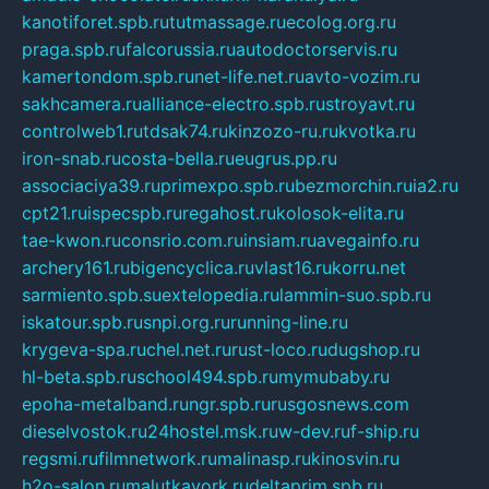
kanotiforet.spb.ru
tutmassage.ru
ecolog.org.ru
praga.spb.ru
falcorussia.ru
autodoctorservis.ru
kamertondom.spb.ru
net-life.net.ru
avto-vozim.ru
sakhcamera.ru
alliance-electro.spb.ru
stroyavt.ru
controlweb1.ru
tdsak74.ru
kinzozo-ru.ru
kvotka.ru
iron-snab.ru
costa-bella.ru
eugrus.pp.ru
associaciya39.ru
primexpo.spb.ru
bezmorchin.ru
ia2.ru
cpt21.ru
ispecspb.ru
regahost.ru
kolosok-elita.ru
tae-kwon.ru
consrio.com.ru
insiam.ru
avegainfo.ru
archery161.ru
bigencyclica.ru
vlast16.ru
korru.net
sarmiento.spb.su
extelopedia.ru
lammin-suo.spb.ru
iskatour.spb.ru
snpi.org.ru
running-line.ru
krygeva-spa.ru
chel.net.ru
rust-loco.ru
dugshop.ru
hl-beta.spb.ru
school494.spb.ru
mymubaby.ru
epoha-metalband.ru
ngr.spb.ru
rusgosnews.com
dieselvostok.ru
24hostel.msk.ru
w-dev.ru
f-ship.ru
regsmi.ru
filmnetwork.ru
malinasp.ru
kinosvin.ru
h2o-salon.ru
malutkayork.ru
deltaprim.spb.ru