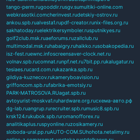
tango-perm.ru
gooddir.ru
sgv.su
multiki-online.com
webkrasotki.com
cherinvest.ru
detskiy-ostrov.ru
ankou.spb.ru
alvesta1.ru
pdf-creator.ru
nix-files.org.ru
sakhatoday.ru
elektrikersymboler.ru
sputnikyes.ru
golf2club.msk.ru
aeforums.ru
zallclub.ru
multimodal.msk.ru
habaigry.ru
haikko.ru
sobakopedia.ru
isz-fest.ru
ewnc.info
screensaver-clock.net.ru
volnav.spb.ru
comnat.ru
npf.net.ru
7bit.pp.ru
kalugatur.ru
tesiaes.ru
card.com.ru
kazanka.spb.ru
gildiya-kuznecov.ru
kameryboavision.ru
griffoncom.spb.ru
fabrika-emotsiy.ru
PARK-MATROSOVA.RU
agat.spb.ru
avtoyurist-moskva1.ru
hardware.org.ru
схема-авто.рф
dg-lab.ru
angrup.ru
recruiter.spb.ru
music8.spb.ru
krsk124.ru
kubok.spb.ru
romanofforex.ru
analitikaplus.ru
spyonline.ru
zosikamery.ru
sloboda-ural.pp.ru
AUTO-COM.SU
hohota.net
alimy.ru
online-z.com
aromat-vostoka.ru
otdelkaexp.ru