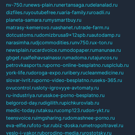
nv-750.ru
news-plain.ru
nertansaga.ru
delanalad.ru
dizfiles.ru
youtubefree.ru
aria-family.ru
roadli.ru
planeta-samara.ru
mysmartbuy.ru
matrasy-kemerovo.ru
ashanet.ru
trade-farm.ru
dotcustoms.ru
domizbrusa9x12spb.ru
autodamp.ru
narasimha.ru
djcommodities.ru
nv750.ru
x-ton.ru
newsplain.ru
cardvoice.ru
modopaper.ru
manunae.ru
gbget.ru
alfeihavsalnassr.ru
madoma.ru
tajuncos.ru
petrovkasports.ru
porno-online-besplatno.ru
splclub.ru
york-life.ru
doroga-expo.ru
ribery.ru
cleanmedicine.ru
slovar-ivrit.ru
porno-video-besplatno.ru
seks-365.ru
ovucontrol.ru
sloty-igrovyye-avtomaty.ru
ru-industriya.ru
russkoe-porno-besplatno.ru
belgorod-day.ru
digilith.ru
pichkurovlab.ru
medic-today.ru
taksu.ru
comp123.ru
don-ykt.ru
teensvoice.ru
imgsharing.ru
domashnee-porno.ru
eva-elfie.ru
foto-tur.ru
biz-doska.ru
metropoltravel.ru
veslo-i-yakor.ru
borodino-media.ru
rostotsky.ru