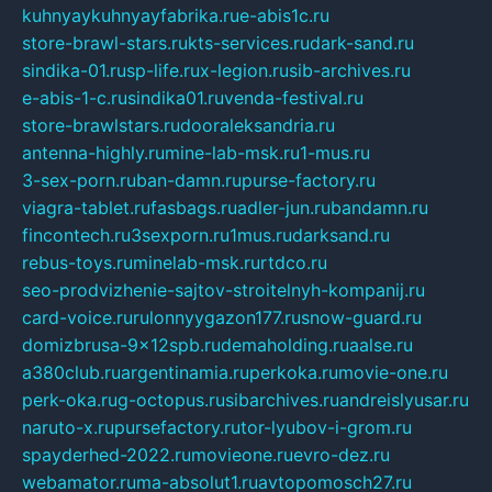
kuhnyaykuhnyayfabrika.ru
e-abis1c.ru
store-brawl-stars.ru
kts-services.ru
dark-sand.ru
sindika-01.ru
sp-life.ru
x-legion.ru
sib-archives.ru
e-abis-1-c.ru
sindika01.ru
venda-festival.ru
store-brawlstars.ru
dooraleksandria.ru
antenna-highly.ru
mine-lab-msk.ru
1-mus.ru
3-sex-porn.ru
ban-damn.ru
purse-factory.ru
viagra-tablet.ru
fasbags.ru
adler-jun.ru
bandamn.ru
fincontech.ru
3sexporn.ru
1mus.ru
darksand.ru
rebus-toys.ru
minelab-msk.ru
rtdco.ru
seo-prodvizhenie-sajtov-stroitelnyh-kompanij.ru
card-voice.ru
rulonnyygazon177.ru
snow-guard.ru
domizbrusa-9x12spb.ru
demaholding.ru
aalse.ru
a380club.ru
argentinamia.ru
perkoka.ru
movie-one.ru
perk-oka.ru
g-octopus.ru
sibarchives.ru
andreislyusar.ru
naruto-x.ru
pursefactory.ru
tor-lyubov-i-grom.ru
spayderhed-2022.ru
movieone.ru
evro-dez.ru
webamator.ru
ma-absolut1.ru
avtopomosch27.ru