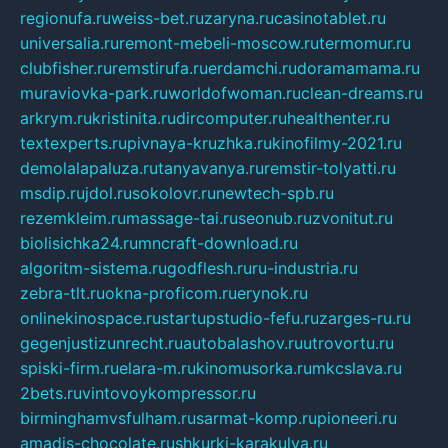
regionufa.ru
weiss-bet.ru
zaryna.ru
casinotablet.ru
universalia.ru
remont-mebeli-moscow.ru
termomur.ru
clubfisher.ru
remstirufa.ru
erdamchi.ru
doramamama.ru
muraviovka-park.ru
worldofwoman.ru
clean-dreams.ru
arkrym.ru
kristinita.ru
dircomputer.ru
healthenter.ru
textexperts.ru
pivnaya-kruzhka.ru
kinofilmy-2021.ru
demolalapaluza.ru
tanyavanya.ru
remstir-tolyatti.ru
msdip.ru
jdol.ru
sokolovr.ru
newtech-spb.ru
rezemkleim.ru
massage-tai.ru
seonub.ru
zvonitut.ru
biolisichka24.ru
mncraft-download.ru
algoritm-sistema.ru
godflesh.ru
ru-industria.ru
zebra-tlt.ru
okna-proficom.ru
erynok.ru
onlinekinospace.ru
startupstudio-fefu.ru
zarges-ru.ru
gegenjustizunrecht.ru
autobalashov.ru
utrovortu.ru
spiski-firm.ru
elara-m.ru
kinomusorka.ru
mkcslava.ru
2bets.ru
vintovoykompressor.ru
birminghamvsfulham.ru
sarmat-komp.ru
pioneeri.ru
amadis-chocolate.ru
shkurki-karakulya.ru