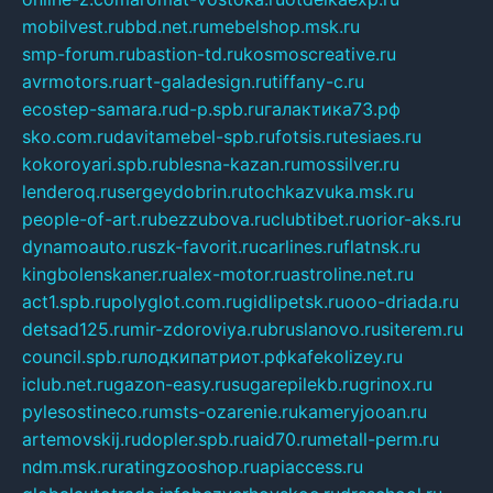
mobilvest.ru
bbd.net.ru
mebelshop.msk.ru
smp-forum.ru
bastion-td.ru
kosmoscreative.ru
avrmotors.ru
art-galadesign.ru
tiffany-c.ru
ecostep-samara.ru
d-p.spb.ru
галактика73.рф
sko.com.ru
davitamebel-spb.ru
fotsis.ru
tesiaes.ru
kokoroyari.spb.ru
blesna-kazan.ru
mossilver.ru
lenderoq.ru
sergeydobrin.ru
tochkazvuka.msk.ru
people-of-art.ru
bezzubova.ru
clubtibet.ru
orior-aks.ru
dynamoauto.ru
szk-favorit.ru
carlines.ru
flatnsk.ru
kingbolenskaner.ru
alex-motor.ru
astroline.net.ru
act1.spb.ru
polyglot.com.ru
gidlipetsk.ru
ooo-driada.ru
detsad125.ru
mir-zdoroviya.ru
bruslanovo.ru
siterem.ru
council.spb.ru
лодкипатриот.рф
kafekolizey.ru
iclub.net.ru
gazon-easy.ru
sugarepilekb.ru
grinox.ru
pylesostineco.ru
msts-ozarenie.ru
kameryjooan.ru
artemovskij.ru
dopler.spb.ru
aid70.ru
metall-perm.ru
ndm.msk.ru
ratingzooshop.ru
apiaccess.ru