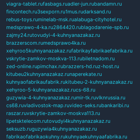
viagra-tablet.ru
fasbags.ru
adler-jun.ru
bandamn.ru
fincontech.ru
3sexporn.ru
1mus.ru
darksand.ru
rebus-toys.ru
minelab-msk.ru
alabuga-cityhotel.ru
medsprawo-4-ka.ru
2864420.ru
blagodarenie-spb.ru
zajmy24.ru
tovudyi-4-kuhnyanazakaz.ru
brazzerscom.ru
medsprawo4ka.ru
xehyroo5kuhnyanazakaz.ru
fabrikayfabrikaefabrika.ru
vskrytie-zamkov-moskva-113.ru
biletnadom.ru
zed-online.ru
pimchax.ru
brazzers-hd.ru
z-host.ru
kitubeu2kuhnyanazakaz.ru
naperekate.ru
kuhnyaofabrikaufabrik.ru
kitubeu-2-kuhnyanazakaz.ru
xehyroo-5-kuhnyanazakaz.ru
cs-68.ru
guzywia-4-kuhnyanazakaz.ru
mir-tk.ru
vlknrussia.ru
cs68.ru
vladivostok-map.ru
video-seks.ru
bankaribi.ru
raszar.ru
vskrytie-zamkov-moskva113.ru
lipetsktelecom.ru
tovudyi4kuhnyanazakaz.ru
seksuzb.ru
guzywia4kuhnyanazakaz.ru
fabrikaofabrikaokuhny.ru
kuhnyaekuhnyaafabrika.ru