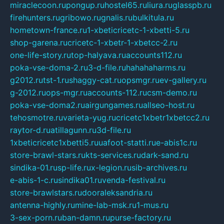
miraclecoon.ru
pongup.ru
hostel65.ru
liura.ru
glasspb.ru
firehunters.ru
gribowo.ru
gnalis.ru
bulkitula.ru
hometown-france.ru
1-xbeticricetc-1-xbetti-5.ru
shop-garena.ru
cricetc-1-xbetr-1-xbetcc-2.ru
one-life-story.ru
top-halyava.ru
accounts112.ru
poka-vse-doma-2.ru
3-d-file.ru
hahahaharms.ru
g2012.ru
tst-1.ru
shaggy-cat.ru
opsmgr.ru
ev-gallery.ru
g-2012.ru
ops-mgr.ru
accounts-112.ru
csm-demo.ru
poka-vse-doma2.ru
airgungames.ru
allseo-host.ru
tehosmotre.ru
varieta-yug.ru
cricetc1xbetr1xbetcc2.ru
raytor-d.ru
atillagunn.ru
3d-file.ru
1xbeticricetc1xbetti5.ru
uafoot-statti.ru
e-abis1c.ru
store-brawl-stars.ru
kts-services.ru
dark-sand.ru
sindika-01.ru
sp-life.ru
x-legion.ru
sib-archives.ru
e-abis-1-c.ru
sindika01.ru
venda-festival.ru
store-brawlstars.ru
dooraleksandria.ru
antenna-highly.ru
mine-lab-msk.ru
1-mus.ru
3-sex-porn.ru
ban-damn.ru
purse-factory.ru