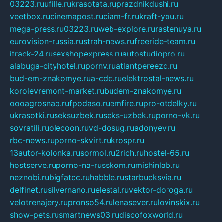
03223.ru
ufille.ru
krasotata.ru
prazdnikdushi.ru
veetbox.ru
cinemapost.ru
ciam-fr.ru
kraft-you.ru
mega-press.ru
03223.ru
web-explore.ru
rastenuya.ru
eurovision-russia.ru
strah-news.ru
freeride-team.ru
itrack-24.ru
sexshopexpress.ru
autostudiopro.ru
alabuga-cityhotel.ru
pornv.ru
atlantpereezd.ru
bud-em-znakomye.ru
a-cdc.ru
elektrostal-news.ru
korolevremont-market.ru
budem-znakomye.ru
oooagrosnab.ru
fpodaso.ru
emfire.ru
pro-otdelky.ru
ukrasotki.ru
seksuzbek.ru
seks-uzbek.ru
porno-vk.ru
sovratili.ru
olecoon.ru
vd-dosug.ru
adonyev.ru
rbc-news.ru
porno-skvirt.ru
krospr.ru
13autor-kolonka.ru
sormol.ru
2rich.ru
hostel-65.ru
hostserve.ru
porno-na-russkom.ru
mishinlab.ru
neznobi.ru
bigfatcc.ru
habble.ru
starbucksvia.ru
delfinet.ru
silvernano.ru
elestal.ru
vektor-doroga.ru
velotrenajery.ru
pronso54.ru
lenasever.ru
lovinskix.ru
show-pets.ru
smartnews03.ru
discofoxworld.ru