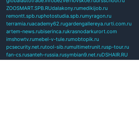
globalautotrade.info
bezverhovskoe.ru
drsschool.ru
ZOOSMART.SPB.RU
dalakony.ru
medikijob.ru
remontt.spb.ru
photostudia.spb.ru
myragon.ru
terramia.ru
academy62.ru
gardengallereya.ru
rti.com.ru
artem-news.ru
biserinca.ru
krasnodarkurort.com
imshowtv.ru
mebel-v-tule.ru
mobtopik.ru
pcsecurity.net.ru
tool-sib.ru
multimetrunit.ru
sp-tour.ru
fan-cs.ru
santeh-russia.ru
symbian9.net.ru
DSHAIR.RU
tmmotors.spb.ru
xjocuricopii.com
musavtomat.msk.ru
obustrojdom.ru
sovetcik.ru
ybaranovskaya.ru
ppknews.ru
cult-alshei.ru
JAPANRUSSIA.RU
proekciyamebel.ru
imper-finans.ru
rim.org.ru
glamourai.ru
brassminus.ru
zabor-pro.ru
ftn.pp.ru
dorogoe58.ru
laimengpacker.ru
kuzova-zapchasti.ru
sageerp.ru
taxodrom.ru
dsrazvitie.ru
hardcity.net.ru
ratinghomegames.ru
topservice25.ru
gubernyan.ru
gtglasslined.ru
ii4.ru
tssport.spb.ru
andorra24.com
blackwallstreet.ru
oboimos.ru
optim-doors.com.ru