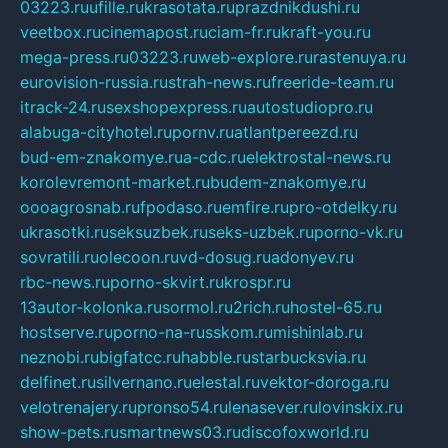
03223.ru
ufille.ru
krasotata.ru
prazdnikdushi.ru
veetbox.ru
cinemapost.ru
ciam-fr.ru
kraft-you.ru
mega-press.ru
03223.ru
web-explore.ru
rastenuya.ru
eurovision-russia.ru
strah-news.ru
freeride-team.ru
itrack-24.ru
sexshopexpress.ru
autostudiopro.ru
alabuga-cityhotel.ru
pornv.ru
atlantpereezd.ru
bud-em-znakomye.ru
a-cdc.ru
elektrostal-news.ru
korolevremont-market.ru
budem-znakomye.ru
oooagrosnab.ru
fpodaso.ru
emfire.ru
pro-otdelky.ru
ukrasotki.ru
seksuzbek.ru
seks-uzbek.ru
porno-vk.ru
sovratili.ru
olecoon.ru
vd-dosug.ru
adonyev.ru
rbc-news.ru
porno-skvirt.ru
krospr.ru
13autor-kolonka.ru
sormol.ru
2rich.ru
hostel-65.ru
hostserve.ru
porno-na-russkom.ru
mishinlab.ru
neznobi.ru
bigfatcc.ru
habble.ru
starbucksvia.ru
delfinet.ru
silvernano.ru
elestal.ru
vektor-doroga.ru
velotrenajery.ru
pronso54.ru
lenasever.ru
lovinskix.ru
show-pets.ru
smartnews03.ru
discofoxworld.ru