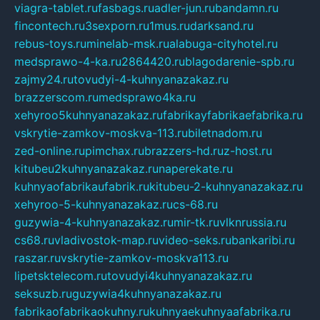
viagra-tablet.ru
fasbags.ru
adler-jun.ru
bandamn.ru
fincontech.ru
3sexporn.ru
1mus.ru
darksand.ru
rebus-toys.ru
minelab-msk.ru
alabuga-cityhotel.ru
medsprawo-4-ka.ru
2864420.ru
blagodarenie-spb.ru
zajmy24.ru
tovudyi-4-kuhnyanazakaz.ru
brazzerscom.ru
medsprawo4ka.ru
xehyroo5kuhnyanazakaz.ru
fabrikayfabrikaefabrika.ru
vskrytie-zamkov-moskva-113.ru
biletnadom.ru
zed-online.ru
pimchax.ru
brazzers-hd.ru
z-host.ru
kitubeu2kuhnyanazakaz.ru
naperekate.ru
kuhnyaofabrikaufabrik.ru
kitubeu-2-kuhnyanazakaz.ru
xehyroo-5-kuhnyanazakaz.ru
cs-68.ru
guzywia-4-kuhnyanazakaz.ru
mir-tk.ru
vlknrussia.ru
cs68.ru
vladivostok-map.ru
video-seks.ru
bankaribi.ru
raszar.ru
vskrytie-zamkov-moskva113.ru
lipetsktelecom.ru
tovudyi4kuhnyanazakaz.ru
seksuzb.ru
guzywia4kuhnyanazakaz.ru
fabrikaofabrikaokuhny.ru
kuhnyaekuhnyaafabrika.ru