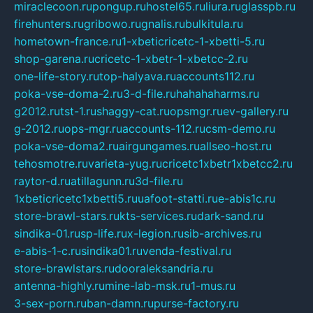
miraclecoon.ru
pongup.ru
hostel65.ru
liura.ru
glasspb.ru
firehunters.ru
gribowo.ru
gnalis.ru
bulkitula.ru
hometown-france.ru
1-xbeticricetc-1-xbetti-5.ru
shop-garena.ru
cricetc-1-xbetr-1-xbetcc-2.ru
one-life-story.ru
top-halyava.ru
accounts112.ru
poka-vse-doma-2.ru
3-d-file.ru
hahahaharms.ru
g2012.ru
tst-1.ru
shaggy-cat.ru
opsmgr.ru
ev-gallery.ru
g-2012.ru
ops-mgr.ru
accounts-112.ru
csm-demo.ru
poka-vse-doma2.ru
airgungames.ru
allseo-host.ru
tehosmotre.ru
varieta-yug.ru
cricetc1xbetr1xbetcc2.ru
raytor-d.ru
atillagunn.ru
3d-file.ru
1xbeticricetc1xbetti5.ru
uafoot-statti.ru
e-abis1c.ru
store-brawl-stars.ru
kts-services.ru
dark-sand.ru
sindika-01.ru
sp-life.ru
x-legion.ru
sib-archives.ru
e-abis-1-c.ru
sindika01.ru
venda-festival.ru
store-brawlstars.ru
dooraleksandria.ru
antenna-highly.ru
mine-lab-msk.ru
1-mus.ru
3-sex-porn.ru
ban-damn.ru
purse-factory.ru