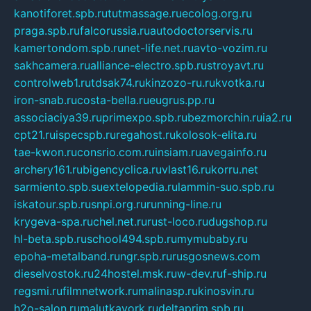
kanotiforet.spb.ru
tutmassage.ru
ecolog.org.ru
praga.spb.ru
falcorussia.ru
autodoctorservis.ru
kamertondom.spb.ru
net-life.net.ru
avto-vozim.ru
sakhcamera.ru
alliance-electro.spb.ru
stroyavt.ru
controlweb1.ru
tdsak74.ru
kinzozo-ru.ru
kvotka.ru
iron-snab.ru
costa-bella.ru
eugrus.pp.ru
associaciya39.ru
primexpo.spb.ru
bezmorchin.ru
ia2.ru
cpt21.ru
ispecspb.ru
regahost.ru
kolosok-elita.ru
tae-kwon.ru
consrio.com.ru
insiam.ru
avegainfo.ru
archery161.ru
bigencyclica.ru
vlast16.ru
korru.net
sarmiento.spb.su
extelopedia.ru
lammin-suo.spb.ru
iskatour.spb.ru
snpi.org.ru
running-line.ru
krygeva-spa.ru
chel.net.ru
rust-loco.ru
dugshop.ru
hl-beta.spb.ru
school494.spb.ru
mymubaby.ru
epoha-metalband.ru
ngr.spb.ru
rusgosnews.com
dieselvostok.ru
24hostel.msk.ru
w-dev.ru
f-ship.ru
regsmi.ru
filmnetwork.ru
malinasp.ru
kinosvin.ru
h2o-salon.ru
malutkayork.ru
deltaprim.spb.ru