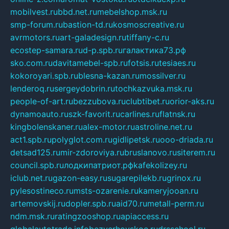
mobilvest.ru
bbd.net.ru
mebelshop.msk.ru
smp-forum.ru
bastion-td.ru
kosmoscreative.ru
avrmotors.ru
art-galadesign.ru
tiffany-c.ru
ecostep-samara.ru
d-p.spb.ru
галактика73.рф
sko.com.ru
davitamebel-spb.ru
fotsis.ru
tesiaes.ru
kokoroyari.spb.ru
blesna-kazan.ru
mossilver.ru
lenderoq.ru
sergeydobrin.ru
tochkazvuka.msk.ru
people-of-art.ru
bezzubova.ru
clubtibet.ru
orior-aks.ru
dynamoauto.ru
szk-favorit.ru
carlines.ru
flatnsk.ru
kingbolenskaner.ru
alex-motor.ru
astroline.net.ru
act1.spb.ru
polyglot.com.ru
gidlipetsk.ru
ooo-driada.ru
detsad125.ru
mir-zdoroviya.ru
bruslanovo.ru
siterem.ru
council.spb.ru
лодкипатриот.рф
kafekolizey.ru
iclub.net.ru
gazon-easy.ru
sugarepilekb.ru
grinox.ru
pylesostineco.ru
msts-ozarenie.ru
kameryjooan.ru
artemovskij.ru
dopler.spb.ru
aid70.ru
metall-perm.ru
ndm.msk.ru
ratingzooshop.ru
apiaccess.ru