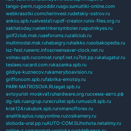
tango-perm.ru
gooddir.ru
sgv.su
multiki-online.com
webkrasotki.com
cherinvest.ru
detskiy-ostrov.ru
ankou.spb.ru
alvesta1.ru
pdf-creator.ru
nix-files.org.ru
sakhatoday.ru
elektrikersymboler.ru
sputnikyes.ru
golf2club.msk.ru
aeforums.ru
zallclub.ru
multimodal.msk.ru
habaigry.ru
haikko.ru
sobakopedia.ru
isz-fest.ru
ewnc.info
screensaver-clock.net.ru
volnav.spb.ru
comnat.ru
npf.net.ru
7bit.pp.ru
kalugatur.ru
tesiaes.ru
card.com.ru
kazanka.spb.ru
gildiya-kuznecov.ru
kameryboavision.ru
griffoncom.spb.ru
fabrika-emotsiy.ru
PARK-MATROSOVA.RU
agat.spb.ru
avtoyurist-moskva1.ru
hardware.org.ru
схема-авто.рф
dg-lab.ru
angrup.ru
recruiter.spb.ru
music8.spb.ru
krsk124.ru
kubok.spb.ru
romanofforex.ru
analitikaplus.ru
spyonline.ru
zosikamery.ru
sloboda-ural.pp.ru
AUTO-COM.SU
hohota.net
alimy.ru
online-z.com
aromat-vostoka.ru
otdelkaexp.ru