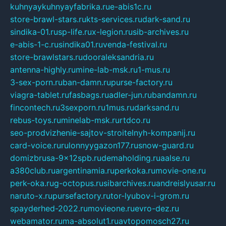
kuhnyaykuhnyayfabrika.ru
e-abis1c.ru
store-brawl-stars.ru
kts-services.ru
dark-sand.ru
sindika-01.ru
sp-life.ru
x-legion.ru
sib-archives.ru
e-abis-1-c.ru
sindika01.ru
venda-festival.ru
store-brawlstars.ru
dooraleksandria.ru
antenna-highly.ru
mine-lab-msk.ru
1-mus.ru
3-sex-porn.ru
ban-damn.ru
purse-factory.ru
viagra-tablet.ru
fasbags.ru
adler-jun.ru
bandamn.ru
fincontech.ru
3sexporn.ru
1mus.ru
darksand.ru
rebus-toys.ru
minelab-msk.ru
rtdco.ru
seo-prodvizhenie-sajtov-stroitelnyh-kompanij.ru
card-voice.ru
rulonnyygazon177.ru
snow-guard.ru
domizbrusa-9x12spb.ru
demaholding.ru
aalse.ru
a380club.ru
argentinamia.ru
perkoka.ru
movie-one.ru
perk-oka.ru
g-octopus.ru
sibarchives.ru
andreislyusar.ru
naruto-x.ru
pursefactory.ru
tor-lyubov-i-grom.ru
spayderhed-2022.ru
movieone.ru
evro-dez.ru
webamator.ru
ma-absolut1.ru
avtopomosch27.ru