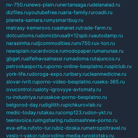
nv-750.ru
news-plain.ru
nertansaga.ru
delanalad.ru
dizfiles.ru
youtubefree.ru
aria-family.ru
roadli.ru
planeta-samara.ru
mysmartbuy.ru
matrasy-kemerovo.ru
ashanet.ru
trade-farm.ru
dotcustoms.ru
domizbrusa9x12spb.ru
autodamp.ru
narasimha.ru
djcommodities.ru
nv750.ru
x-ton.ru
newsplain.ru
cardvoice.ru
modopaper.ru
manunae.ru
gbget.ru
alfeihavsalnassr.ru
madoma.ru
tajuncos.ru
petrovkasports.ru
porno-online-besplatno.ru
splclub.ru
york-life.ru
doroga-expo.ru
ribery.ru
cleanmedicine.ru
slovar-ivrit.ru
porno-video-besplatno.ru
seks-365.ru
ovucontrol.ru
sloty-igrovyye-avtomaty.ru
ru-industriya.ru
russkoe-porno-besplatno.ru
belgorod-day.ru
digilith.ru
pichkurovlab.ru
medic-today.ru
taksu.ru
comp123.ru
don-ykt.ru
teensvoice.ru
imgsharing.ru
domashnee-porno.ru
eva-elfie.ru
foto-tur.ru
biz-doska.ru
metropoltravel.ru
veslo-i-yakor.ru
borodino-media.ru
rostotsky.ru