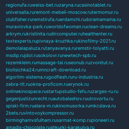
regionufa.ru
weiss-bet.ru
zaryna.ru
casinotablet.ru
universalia.ru
remont-mebeli-moscow.ru
termomur.ru
clubfisher.ru
remstirufa.ru
erdamchi.ru
doramamama.ru
muraviovka-park.ru
worldofwoman.ru
clean-dreams.ru
arkrym.ru
kristinita.ru
dircomputer.ru
healthenter.ru
textexperts.ru
pivnaya-kruzhka.ru
kinofilmy-2021.ru
demolalapaluza.ru
tanyavanya.ru
remstir-tolyatti.ru
msdip.ru
jdol.ru
sokolovr.ru
newtech-spb.ru
rezemkleim.ru
massage-tai.ru
seonub.ru
zvonitut.ru
biolisichka24.ru
mncraft-download.ru
algoritm-sistema.ru
godflesh.ru
ru-industria.ru
zebra-tlt.ru
okna-proficom.ru
erynok.ru
onlinekinospace.ru
startupstudio-fefu.ru
zarges-ru.ru
gegenjustizunrecht.ru
autobalashov.ru
utrovortu.ru
spiski-firm.ru
elara-m.ru
kinomusorka.ru
mkcslava.ru
2bets.ru
vintovoykompressor.ru
birminghamvsfulham.ru
sarmat-komp.ru
pioneeri.ru
amadis-chocolate.ru
shkurki-karakulya.ru