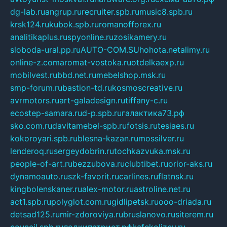
dg-lab.ru
angrup.ru
recruiter.spb.ru
music8.spb.ru
krsk124.ru
kubok.spb.ru
romanofforex.ru
analitikaplus.ru
spyonline.ru
zosikamery.ru
sloboda-ural.pp.ru
AUTO-COM.SU
hohota.net
alimy.ru
online-z.com
aromat-vostoka.ru
otdelkaexp.ru
mobilvest.ru
bbd.net.ru
mebelshop.msk.ru
smp-forum.ru
bastion-td.ru
kosmoscreative.ru
avrmotors.ru
art-galadesign.ru
tiffany-c.ru
ecostep-samara.ru
d-p.spb.ru
галактика73.рф
sko.com.ru
davitamebel-spb.ru
fotsis.ru
tesiaes.ru
kokoroyari.spb.ru
blesna-kazan.ru
mossilver.ru
lenderoq.ru
sergeydobrin.ru
tochkazvuka.msk.ru
people-of-art.ru
bezzubova.ru
clubtibet.ru
orior-aks.ru
dynamoauto.ru
szk-favorit.ru
carlines.ru
flatnsk.ru
kingbolenskaner.ru
alex-motor.ru
astroline.net.ru
act1.spb.ru
polyglot.com.ru
gidlipetsk.ru
ooo-driada.ru
detsad125.ru
mir-zdoroviya.ru
bruslanovo.ru
siterem.ru