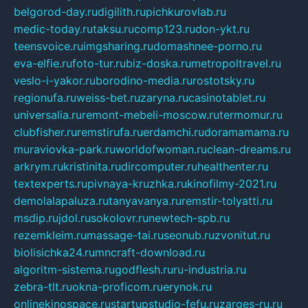
belgorod-day.ru
digilith.ru
pichkurovlab.ru
medic-today.ru
taksu.ru
comp123.ru
don-ykt.ru
teensvoice.ru
imgsharing.ru
domashnee-porno.ru
eva-elfie.ru
foto-tur.ru
biz-doska.ru
metropoltravel.ru
veslo-i-yakor.ru
borodino-media.ru
rostotsky.ru
regionufa.ru
weiss-bet.ru
zaryna.ru
casinotablet.ru
universalia.ru
remont-mebeli-moscow.ru
termomur.ru
clubfisher.ru
remstirufa.ru
erdamchi.ru
doramamama.ru
muraviovka-park.ru
worldofwoman.ru
clean-dreams.ru
arkrym.ru
kristinita.ru
dircomputer.ru
healthenter.ru
textexperts.ru
pivnaya-kruzhka.ru
kinofilmy-2021.ru
demolalapaluza.ru
tanyavanya.ru
remstir-tolyatti.ru
msdip.ru
jdol.ru
sokolovr.ru
newtech-spb.ru
rezemkleim.ru
massage-tai.ru
seonub.ru
zvonitut.ru
biolisichka24.ru
mncraft-download.ru
algoritm-sistema.ru
godflesh.ru
ru-industria.ru
zebra-tlt.ru
okna-proficom.ru
erynok.ru
onlinekinospace.ru
startupstudio-fefu.ru
zarges-ru.ru