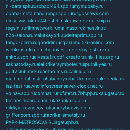
hl-beta.spb.ru
school494.spb.ru
mymubaby.ru
epoha-metalband.ru
ngr.spb.ru
rusgosnews.com
dieselvostok.ru
24hostel.msk.ru
w-dev.ru
f-ship.ru
regsmi.ru
filmnetwork.ru
malinasp.ru
kinosvin.ru
h2o-salon.ru
malutkayork.ru
deltaprim.spb.ru
tango-perm.ru
gooddir.ru
sgv.su
multiki-online.com
webkrasotki.com
cherinvest.ru
detskiy-ostrov.ru
ankou.spb.ru
alvesta1.ru
pdf-creator.ru
nix-files.org.ru
sakhatoday.ru
elektrikersymboler.ru
sputnikyes.ru
golf2club.msk.ru
aeforums.ru
zallclub.ru
multimodal.msk.ru
habaigry.ru
haikko.ru
sobakopedia.ru
isz-fest.ru
ewnc.info
screensaver-clock.net.ru
volnav.spb.ru
comnat.ru
npf.net.ru
7bit.pp.ru
kalugatur.ru
tesiaes.ru
card.com.ru
kazanka.spb.ru
gildiya-kuznecov.ru
kameryboavision.ru
griffoncom.spb.ru
fabrika-emotsiy.ru
PARK-MATROSOVA.RU
agat.spb.ru
avtoyurist-moskva1.ru
hardware.org.ru
схема-авто.рф