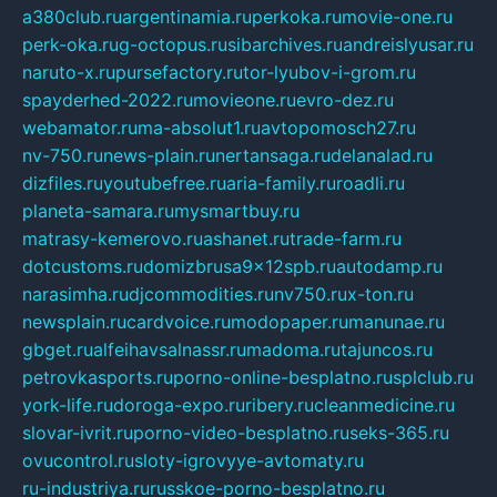
a380club.ru
argentinamia.ru
perkoka.ru
movie-one.ru
perk-oka.ru
g-octopus.ru
sibarchives.ru
andreislyusar.ru
naruto-x.ru
pursefactory.ru
tor-lyubov-i-grom.ru
spayderhed-2022.ru
movieone.ru
evro-dez.ru
webamator.ru
ma-absolut1.ru
avtopomosch27.ru
nv-750.ru
news-plain.ru
nertansaga.ru
delanalad.ru
dizfiles.ru
youtubefree.ru
aria-family.ru
roadli.ru
planeta-samara.ru
mysmartbuy.ru
matrasy-kemerovo.ru
ashanet.ru
trade-farm.ru
dotcustoms.ru
domizbrusa9x12spb.ru
autodamp.ru
narasimha.ru
djcommodities.ru
nv750.ru
x-ton.ru
newsplain.ru
cardvoice.ru
modopaper.ru
manunae.ru
gbget.ru
alfeihavsalnassr.ru
madoma.ru
tajuncos.ru
petrovkasports.ru
porno-online-besplatno.ru
splclub.ru
york-life.ru
doroga-expo.ru
ribery.ru
cleanmedicine.ru
slovar-ivrit.ru
porno-video-besplatno.ru
seks-365.ru
ovucontrol.ru
sloty-igrovyye-avtomaty.ru
ru-industriya.ru
russkoe-porno-besplatno.ru