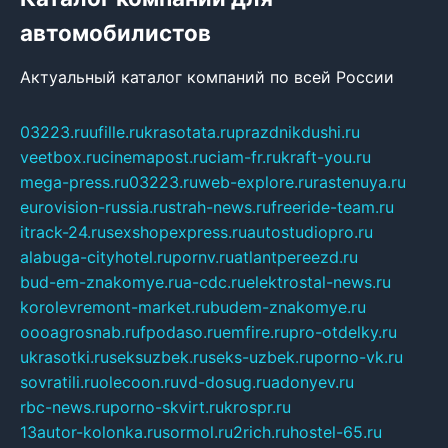
автомобилистов
Актуальный каталог компаний по всей России
03223.ru
ufille.ru
krasotata.ru
prazdnikdushi.ru
veetbox.ru
cinemapost.ru
ciam-fr.ru
kraft-you.ru
mega-press.ru
03223.ru
web-explore.ru
rastenuya.ru
eurovision-russia.ru
strah-news.ru
freeride-team.ru
itrack-24.ru
sexshopexpress.ru
autostudiopro.ru
alabuga-cityhotel.ru
pornv.ru
atlantpereezd.ru
bud-em-znakomye.ru
a-cdc.ru
elektrostal-news.ru
korolevremont-market.ru
budem-znakomye.ru
oooagrosnab.ru
fpodaso.ru
emfire.ru
pro-otdelky.ru
ukrasotki.ru
seksuzbek.ru
seks-uzbek.ru
porno-vk.ru
sovratili.ru
olecoon.ru
vd-dosug.ru
adonyev.ru
rbc-news.ru
porno-skvirt.ru
krospr.ru
13autor-kolonka.ru
sormol.ru
2rich.ru
hostel-65.ru