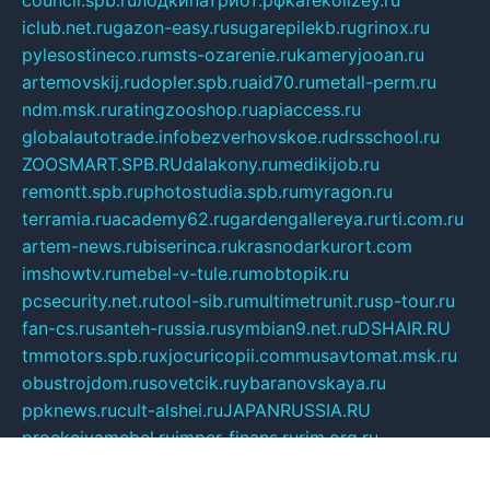
council.spb.ru
лодкипатриот.рф
kafekolizey.ru
iclub.net.ru
gazon-easy.ru
sugarepilekb.ru
grinox.ru
pylesostineco.ru
msts-ozarenie.ru
kameryjooan.ru
artemovskij.ru
dopler.spb.ru
aid70.ru
metall-perm.ru
ndm.msk.ru
ratingzooshop.ru
apiaccess.ru
globalautotrade.info
bezverhovskoe.ru
drsschool.ru
ZOOSMART.SPB.RU
dalakony.ru
medikijob.ru
remontt.spb.ru
photostudia.spb.ru
myragon.ru
terramia.ru
academy62.ru
gardengallereya.ru
rti.com.ru
artem-news.ru
biserinca.ru
krasnodarkurort.com
imshowtv.ru
mebel-v-tule.ru
mobtopik.ru
pcsecurity.net.ru
tool-sib.ru
multimetrunit.ru
sp-tour.ru
fan-cs.ru
santeh-russia.ru
symbian9.net.ru
DSHAIR.RU
tmmotors.spb.ru
xjocuricopii.com
musavtomat.msk.ru
obustrojdom.ru
sovetcik.ru
ybaranovskaya.ru
ppknews.ru
cult-alshei.ru
JAPANRUSSIA.RU
proekciyamebel.ru
imper-finans.ru
rim.org.ru
glamourai.ru
brassminus.ru
zabor-pro.ru
ftn.pp.ru