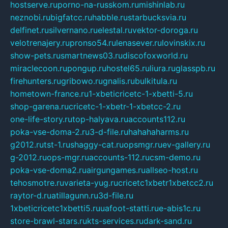
hostserve.ru
porno-na-russkom.ru
mishinlab.ru
neznobi.ru
bigfatcc.ru
habble.ru
starbucksvia.ru
delfinet.ru
silvernano.ru
elestal.ru
vektor-doroga.ru
velotrenajery.ru
pronso54.ru
lenasever.ru
lovinskix.ru
show-pets.ru
smartnews03.ru
discofoxworld.ru
miraclecoon.ru
pongup.ru
hostel65.ru
liura.ru
glasspb.ru
firehunters.ru
gribowo.ru
gnalis.ru
bulkitula.ru
hometown-france.ru
1-xbeticricetc-1-xbetti-5.ru
shop-garena.ru
cricetc-1-xbetr-1-xbetcc-2.ru
one-life-story.ru
top-halyava.ru
accounts112.ru
poka-vse-doma-2.ru
3-d-file.ru
hahahaharms.ru
g2012.ru
tst-1.ru
shaggy-cat.ru
opsmgr.ru
ev-gallery.ru
g-2012.ru
ops-mgr.ru
accounts-112.ru
csm-demo.ru
poka-vse-doma2.ru
airgungames.ru
allseo-host.ru
tehosmotre.ru
varieta-yug.ru
cricetc1xbetr1xbetcc2.ru
raytor-d.ru
atillagunn.ru
3d-file.ru
1xbeticricetc1xbetti5.ru
uafoot-statti.ru
e-abis1c.ru
store-brawl-stars.ru
kts-services.ru
dark-sand.ru