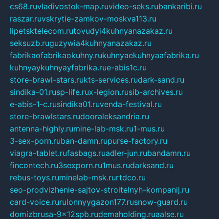
cs68.ru
vladivostok-map.ru
video-seks.ru
bankaribi.ru
raszar.ru
vskrytie-zamkov-moskva113.ru
lipetsktelecom.ru
tovudyi4kuhnyanazakaz.ru
seksuzb.ru
guzywia4kuhnyanazakaz.ru
fabrikaofabrikaokuhny.ru
kuhnyaekuhnyaafabrika.ru
kuhnyaykuhnyayfabrika.ru
e-abis1c.ru
store-brawl-stars.ru
kts-services.ru
dark-sand.ru
sindika-01.ru
sp-life.ru
x-legion.ru
sib-archives.ru
e-abis-1-c.ru
sindika01.ru
venda-festival.ru
store-brawlstars.ru
dooraleksandria.ru
antenna-highly.ru
mine-lab-msk.ru
1-mus.ru
3-sex-porn.ru
ban-damn.ru
purse-factory.ru
viagra-tablet.ru
fasbags.ru
adler-jun.ru
bandamn.ru
fincontech.ru
3sexporn.ru
1mus.ru
darksand.ru
rebus-toys.ru
minelab-msk.ru
rtdco.ru
seo-prodvizhenie-sajtov-stroitelnyh-kompanij.ru
card-voice.ru
rulonnyygazon177.ru
snow-guard.ru
domizbrusa-9x12spb.ru
demaholding.ru
aalse.ru