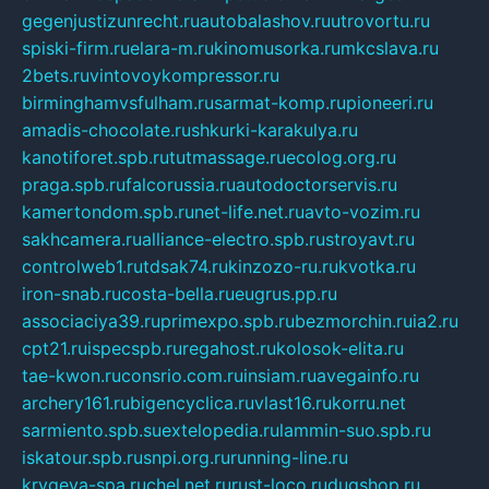
gegenjustizunrecht.ru
autobalashov.ru
utrovortu.ru
spiski-firm.ru
elara-m.ru
kinomusorka.ru
mkcslava.ru
2bets.ru
vintovoykompressor.ru
birminghamvsfulham.ru
sarmat-komp.ru
pioneeri.ru
amadis-chocolate.ru
shkurki-karakulya.ru
kanotiforet.spb.ru
tutmassage.ru
ecolog.org.ru
praga.spb.ru
falcorussia.ru
autodoctorservis.ru
kamertondom.spb.ru
net-life.net.ru
avto-vozim.ru
sakhcamera.ru
alliance-electro.spb.ru
stroyavt.ru
controlweb1.ru
tdsak74.ru
kinzozo-ru.ru
kvotka.ru
iron-snab.ru
costa-bella.ru
eugrus.pp.ru
associaciya39.ru
primexpo.spb.ru
bezmorchin.ru
ia2.ru
cpt21.ru
ispecspb.ru
regahost.ru
kolosok-elita.ru
tae-kwon.ru
consrio.com.ru
insiam.ru
avegainfo.ru
archery161.ru
bigencyclica.ru
vlast16.ru
korru.net
sarmiento.spb.su
extelopedia.ru
lammin-suo.spb.ru
iskatour.spb.ru
snpi.org.ru
running-line.ru
krygeva-spa.ru
chel.net.ru
rust-loco.ru
dugshop.ru