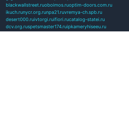
blackwallstreet.ru
oboimos.ru
optim-doors.com.ru
ikuch.ru
nycr.org.ru
npa21.ru
vremya-ch.spb.ru
desert000.ru
ivtorgi.ru
ifiori.ru
catalog-statei.ru
dcv.org.ru
spetsmaster174.ru
ipkameryhiseeu.ru
dum26.ru
ruspol.spb.ru
fr-opendp.ru
kam-solnyshko.ru
cheyenne-arapaho.ru
sevzapmetal.spb.ru
ted-lapidus.spb.ru
parasite-eliminator.ru
sigma-complete.ru
modernworld.ru
dama-moda.ru
eholot-group.ru
sk-nvkz.ru
DRONGOLD.RU
democratia2.ru
i-farmer.ru
mass-sport.org
jablonex.spb.ru
bookmess.ru
linkword.ru
refineua.com.ru
cs-spec.net.ru
altay-mebel.ru
DNK-THEATRE.RU
mechaniks.spb.ru
ipcamtechage.ru
skosta.ru
a-sun.ru
stroy-ldsp.ru
snowlands.org.ru
childrensshoes.ru
mrlizzy.ru
mebelsofiakrd.ru
bulizhenko.ru
rumantick.net.ru
mtszerno.ru
daily-fishing.ru
glushiteli-v-spb.ru
megasat.org.ru
localization.net.ru
flyingfish.pp.ru
ds5teremok.ru