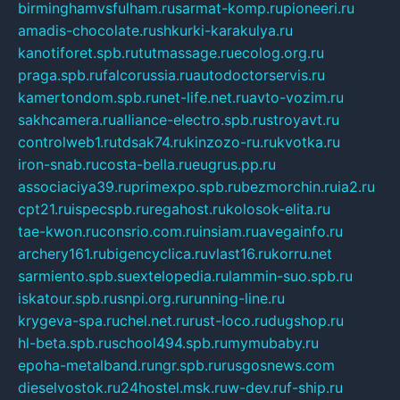
birminghamvsfulham.ru
sarmat-komp.ru
pioneeri.ru
amadis-chocolate.ru
shkurki-karakulya.ru
kanotiforet.spb.ru
tutmassage.ru
ecolog.org.ru
praga.spb.ru
falcorussia.ru
autodoctorservis.ru
kamertondom.spb.ru
net-life.net.ru
avto-vozim.ru
sakhcamera.ru
alliance-electro.spb.ru
stroyavt.ru
controlweb1.ru
tdsak74.ru
kinzozo-ru.ru
kvotka.ru
iron-snab.ru
costa-bella.ru
eugrus.pp.ru
associaciya39.ru
primexpo.spb.ru
bezmorchin.ru
ia2.ru
cpt21.ru
ispecspb.ru
regahost.ru
kolosok-elita.ru
tae-kwon.ru
consrio.com.ru
insiam.ru
avegainfo.ru
archery161.ru
bigencyclica.ru
vlast16.ru
korru.net
sarmiento.spb.su
extelopedia.ru
lammin-suo.spb.ru
iskatour.spb.ru
snpi.org.ru
running-line.ru
krygeva-spa.ru
chel.net.ru
rust-loco.ru
dugshop.ru
hl-beta.spb.ru
school494.spb.ru
mymubaby.ru
epoha-metalband.ru
ngr.spb.ru
rusgosnews.com
dieselvostok.ru
24hostel.msk.ru
w-dev.ru
f-ship.ru