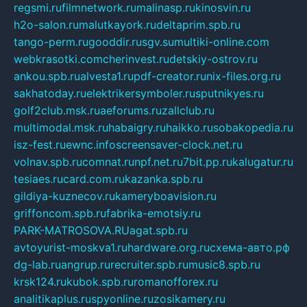
regsmi.ru
filmnetwork.ru
malinasp.ru
kinosvin.ru
h2o-salon.ru
malutkayork.ru
deltaprim.spb.ru
tango-perm.ru
gooddir.ru
sgv.su
multiki-online.com
webkrasotki.com
cherinvest.ru
detskiy-ostrov.ru
ankou.spb.ru
alvesta1.ru
pdf-creator.ru
nix-files.org.ru
sakhatoday.ru
elektrikersymboler.ru
sputnikyes.ru
golf2club.msk.ru
aeforums.ru
zallclub.ru
multimodal.msk.ru
habaigry.ru
haikko.ru
sobakopedia.ru
isz-fest.ru
ewnc.info
screensaver-clock.net.ru
volnav.spb.ru
comnat.ru
npf.net.ru
7bit.pp.ru
kalugatur.ru
tesiaes.ru
card.com.ru
kazanka.spb.ru
gildiya-kuznecov.ru
kameryboavision.ru
griffoncom.spb.ru
fabrika-emotsiy.ru
PARK-MATROSOVA.RU
agat.spb.ru
avtoyurist-moskva1.ru
hardware.org.ru
схема-авто.рф
dg-lab.ru
angrup.ru
recruiter.spb.ru
music8.spb.ru
krsk124.ru
kubok.spb.ru
romanofforex.ru
analitikaplus.ru
spyonline.ru
zosikamery.ru