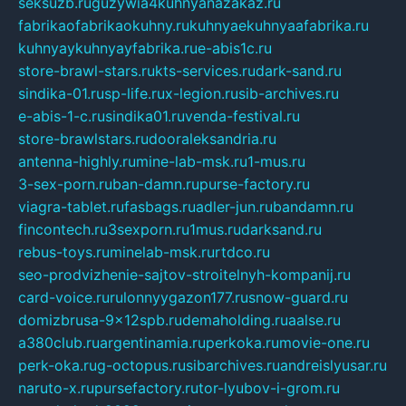
seksuzb.ru
guzywia4kuhnyanazakaz.ru
fabrikaofabrikaokuhny.ru
kuhnyaekuhnyaafabrika.ru
kuhnyaykuhnyayfabrika.ru
e-abis1c.ru
store-brawl-stars.ru
kts-services.ru
dark-sand.ru
sindika-01.ru
sp-life.ru
x-legion.ru
sib-archives.ru
e-abis-1-c.ru
sindika01.ru
venda-festival.ru
store-brawlstars.ru
dooraleksandria.ru
antenna-highly.ru
mine-lab-msk.ru
1-mus.ru
3-sex-porn.ru
ban-damn.ru
purse-factory.ru
viagra-tablet.ru
fasbags.ru
adler-jun.ru
bandamn.ru
fincontech.ru
3sexporn.ru
1mus.ru
darksand.ru
rebus-toys.ru
minelab-msk.ru
rtdco.ru
seo-prodvizhenie-sajtov-stroitelnyh-kompanij.ru
card-voice.ru
rulonnyygazon177.ru
snow-guard.ru
domizbrusa-9x12spb.ru
demaholding.ru
aalse.ru
a380club.ru
argentinamia.ru
perkoka.ru
movie-one.ru
perk-oka.ru
g-octopus.ru
sibarchives.ru
andreislyusar.ru
naruto-x.ru
pursefactory.ru
tor-lyubov-i-grom.ru