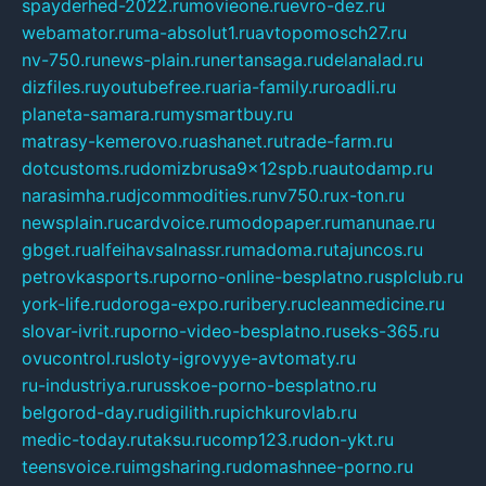
spayderhed-2022.ru
movieone.ru
evro-dez.ru
webamator.ru
ma-absolut1.ru
avtopomosch27.ru
nv-750.ru
news-plain.ru
nertansaga.ru
delanalad.ru
dizfiles.ru
youtubefree.ru
aria-family.ru
roadli.ru
planeta-samara.ru
mysmartbuy.ru
matrasy-kemerovo.ru
ashanet.ru
trade-farm.ru
dotcustoms.ru
domizbrusa9x12spb.ru
autodamp.ru
narasimha.ru
djcommodities.ru
nv750.ru
x-ton.ru
newsplain.ru
cardvoice.ru
modopaper.ru
manunae.ru
gbget.ru
alfeihavsalnassr.ru
madoma.ru
tajuncos.ru
petrovkasports.ru
porno-online-besplatno.ru
splclub.ru
york-life.ru
doroga-expo.ru
ribery.ru
cleanmedicine.ru
slovar-ivrit.ru
porno-video-besplatno.ru
seks-365.ru
ovucontrol.ru
sloty-igrovyye-avtomaty.ru
ru-industriya.ru
russkoe-porno-besplatno.ru
belgorod-day.ru
digilith.ru
pichkurovlab.ru
medic-today.ru
taksu.ru
comp123.ru
don-ykt.ru
teensvoice.ru
imgsharing.ru
domashnee-porno.ru