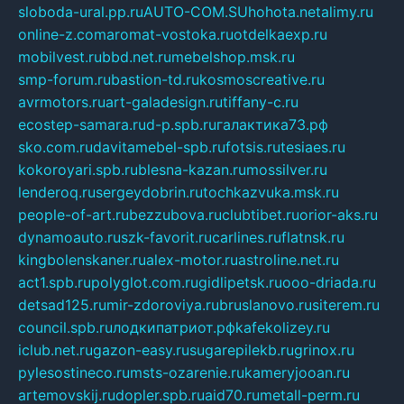
sloboda-ural.pp.ru
AUTO-COM.SU
hohota.net
alimy.ru
online-z.com
aromat-vostoka.ru
otdelkaexp.ru
mobilvest.ru
bbd.net.ru
mebelshop.msk.ru
smp-forum.ru
bastion-td.ru
kosmoscreative.ru
avrmotors.ru
art-galadesign.ru
tiffany-c.ru
ecostep-samara.ru
d-p.spb.ru
галактика73.рф
sko.com.ru
davitamebel-spb.ru
fotsis.ru
tesiaes.ru
kokoroyari.spb.ru
blesna-kazan.ru
mossilver.ru
lenderoq.ru
sergeydobrin.ru
tochkazvuka.msk.ru
people-of-art.ru
bezzubova.ru
clubtibet.ru
orior-aks.ru
dynamoauto.ru
szk-favorit.ru
carlines.ru
flatnsk.ru
kingbolenskaner.ru
alex-motor.ru
astroline.net.ru
act1.spb.ru
polyglot.com.ru
gidlipetsk.ru
ooo-driada.ru
detsad125.ru
mir-zdoroviya.ru
bruslanovo.ru
siterem.ru
council.spb.ru
лодкипатриот.рф
kafekolizey.ru
iclub.net.ru
gazon-easy.ru
sugarepilekb.ru
grinox.ru
pylesostineco.ru
msts-ozarenie.ru
kameryjooan.ru
artemovskij.ru
dopler.spb.ru
aid70.ru
metall-perm.ru