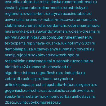
eva-elfie.ru
foto-tur.ru
biz-doska.ru
metropoltravel.ru
veslo-i-yakor.ru
borodino-media.ru
rostotsky.ru
regionufa.ru
weiss-bet.ru
zaryna.ru
casinotablet.ru
universalia.ru
remont-mebeli-moscow.ru
termomur.ru
clubfisher.ru
remstirufa.ru
erdamchi.ru
doramamama.ru
muraviovka-park.ru
worldofwoman.ru
clean-dreams.ru
arkrym.ru
kristinita.ru
dircomputer.ru
healthenter.ru
textexperts.ru
pivnaya-kruzhka.ru
kinofilmy-2021.ru
demolalapaluza.ru
tanyavanya.ru
remstir-tolyatti.ru
msdip.ru
jdol.ru
sokolovr.ru
newtech-spb.ru
rezemkleim.ru
massage-tai.ru
seonub.ru
zvonitut.ru
biolisichka24.ru
mncraft-download.ru
algoritm-sistema.ru
godflesh.ru
ru-industria.ru
zebra-tlt.ru
okna-proficom.ru
erynok.ru
onlinekinospace.ru
startupstudio-fefu.ru
zarges-ru.ru
gegenjustizunrecht.ru
autobalashov.ru
utrovortu.ru
spiski-firm.ru
elara-m.ru
kinomusorka.ru
mkcslava.ru
2bets.ru
vintovoykompressor.ru