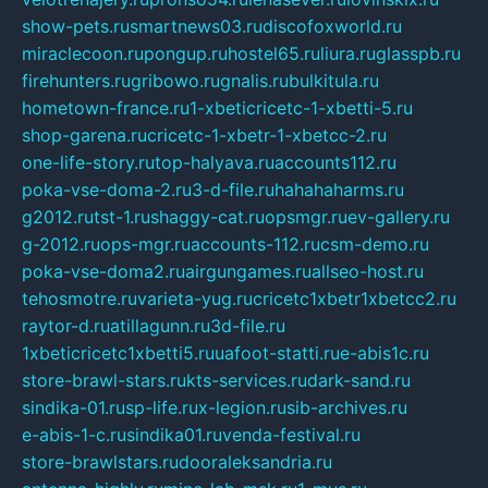
show-pets.ru
smartnews03.ru
discofoxworld.ru
miraclecoon.ru
pongup.ru
hostel65.ru
liura.ru
glasspb.ru
firehunters.ru
gribowo.ru
gnalis.ru
bulkitula.ru
hometown-france.ru
1-xbeticricetc-1-xbetti-5.ru
shop-garena.ru
cricetc-1-xbetr-1-xbetcc-2.ru
one-life-story.ru
top-halyava.ru
accounts112.ru
poka-vse-doma-2.ru
3-d-file.ru
hahahaharms.ru
g2012.ru
tst-1.ru
shaggy-cat.ru
opsmgr.ru
ev-gallery.ru
g-2012.ru
ops-mgr.ru
accounts-112.ru
csm-demo.ru
poka-vse-doma2.ru
airgungames.ru
allseo-host.ru
tehosmotre.ru
varieta-yug.ru
cricetc1xbetr1xbetcc2.ru
raytor-d.ru
atillagunn.ru
3d-file.ru
1xbeticricetc1xbetti5.ru
uafoot-statti.ru
e-abis1c.ru
store-brawl-stars.ru
kts-services.ru
dark-sand.ru
sindika-01.ru
sp-life.ru
x-legion.ru
sib-archives.ru
e-abis-1-c.ru
sindika01.ru
venda-festival.ru
store-brawlstars.ru
dooraleksandria.ru