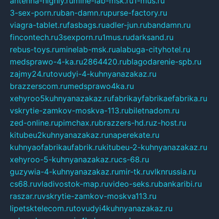
antenna-highly.ru
mine-lab-msk.ru
1-mus.ru
3-sex-porn.ru
ban-damn.ru
purse-factory.ru
viagra-tablet.ru
fasbags.ru
adler-jun.ru
bandamn.ru
fincontech.ru
3sexporn.ru
1mus.ru
darksand.ru
rebus-toys.ru
minelab-msk.ru
alabuga-cityhotel.ru
medsprawo-4-ka.ru
2864420.ru
blagodarenie-spb.ru
zajmy24.ru
tovudyi-4-kuhnyanazakaz.ru
brazzerscom.ru
medsprawo4ka.ru
xehyroo5kuhnyanazakaz.ru
fabrikayfabrikaefabrika.ru
vskrytie-zamkov-moskva-113.ru
biletnadom.ru
zed-online.ru
pimchax.ru
brazzers-hd.ru
z-host.ru
kitubeu2kuhnyanazakaz.ru
naperekate.ru
kuhnyaofabrikaufabrik.ru
kitubeu-2-kuhnyanazakaz.ru
xehyroo-5-kuhnyanazakaz.ru
cs-68.ru
guzywia-4-kuhnyanazakaz.ru
mir-tk.ru
vlknrussia.ru
cs68.ru
vladivostok-map.ru
video-seks.ru
bankaribi.ru
raszar.ru
vskrytie-zamkov-moskva113.ru
lipetsktelecom.ru
tovudyi4kuhnyanazakaz.ru