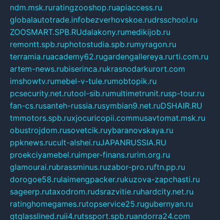
ndm.msk.ru
ratingzooshop.ru
apiaccess.ru
globalautotrade.info
bezverhovskoe.ru
drsschool.ru
ZOOSMART.SPB.RU
dalakony.ru
medikijob.ru
remontt.spb.ru
photostudia.spb.ru
myragon.ru
terramia.ru
academy62.ru
gardengallereya.ru
rti.com.ru
artem-news.ru
biserinca.ru
krasnodarkurort.com
imshowtv.ru
mebel-v-tule.ru
mobtopik.ru
pcsecurity.net.ru
tool-sib.ru
multimetrunit.ru
sp-tour.ru
fan-cs.ru
santeh-russia.ru
symbian9.net.ru
DSHAIR.RU
tmmotors.spb.ru
xjocuricopii.com
musavtomat.msk.ru
obustrojdom.ru
sovetcik.ru
ybaranovskaya.ru
ppknews.ru
cult-alshei.ru
JAPANRUSSIA.RU
proekciyamebel.ru
imper-finans.ru
rim.org.ru
glamourai.ru
brassminus.ru
zabor-pro.ru
ftn.pp.ru
dorogoe58.ru
laimengpacker.ru
kuzova-zapchasti.ru
sageerp.ru
taxodrom.ru
dsrazvitie.ru
hardcity.net.ru
ratinghomegames.ru
topservice25.ru
gubernyan.ru
gtglasslined.ru
ii4.ru
tssport.spb.ru
andorra24.com