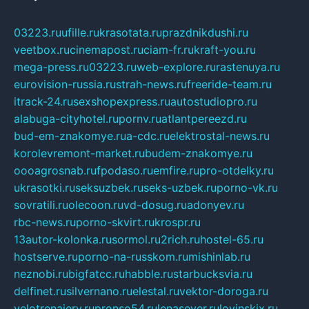
03223.ru
ufille.ru
krasotata.ru
prazdnikdushi.ru
veetbox.ru
cinemapost.ru
ciam-fr.ru
kraft-you.ru
mega-press.ru
03223.ru
web-explore.ru
rastenuya.ru
eurovision-russia.ru
strah-news.ru
freeride-team.ru
itrack-24.ru
sexshopexpress.ru
autostudiopro.ru
alabuga-cityhotel.ru
pornv.ru
atlantpereezd.ru
bud-em-znakomye.ru
a-cdc.ru
elektrostal-news.ru
korolevremont-market.ru
budem-znakomye.ru
oooagrosnab.ru
fpodaso.ru
emfire.ru
pro-otdelky.ru
ukrasotki.ru
seksuzbek.ru
seks-uzbek.ru
porno-vk.ru
sovratili.ru
olecoon.ru
vd-dosug.ru
adonyev.ru
rbc-news.ru
porno-skvirt.ru
krospr.ru
13autor-kolonka.ru
sormol.ru
2rich.ru
hostel-65.ru
hostserve.ru
porno-na-russkom.ru
mishinlab.ru
neznobi.ru
bigfatcc.ru
habble.ru
starbucksvia.ru
delfinet.ru
silvernano.ru
elestal.ru
vektor-doroga.ru
velotrenajery.ru
pronso54.ru
lenasever.ru
lovinskix.ru